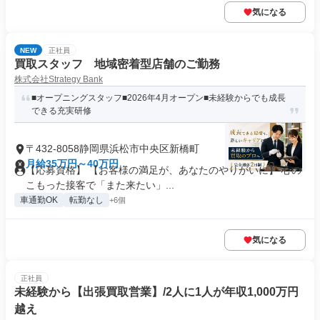
気になる
NEW
正社員
買取スタッフ 地域密着型店舗のご勤務
株式会社Strategy Bank
■オープニングスタッフ■2026年4月オープン■未経験からでも成長
できる充実研修
〒432-8058静岡県浜松市中央区新橋町
月給35万円～40万円
【応募資格】 【お客様の満足が、あなたのやりがいに】 心の
こもった接客で「また来たい」...
車通勤OK
転勤なし
+6個
気になる
正社員
未経験から【出張買取営業】/2人に1人が年収1,000万円
越え