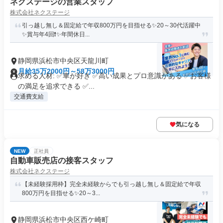
ネクステージの営業スタッフ
株式会社ネクステージ
引っ越し無し＆固定給で年収800万円を目指せる✨20～30代活躍中
✨賞与年4回❗✨年間休日...
静岡県浜松市中央区天龍川町
月給35万2000円～58万3000円
求める人材: ✅車が好き ✅高い成果とプロ意識がある ✅お客様
の満足を追求できる ✅...
交通費支給
気になる
NEW
正社員
自動車販売店の接客スタッフ
株式会社ネクステージ
【未経験採用枠】完全未経験からでも引っ越し無し＆固定給で年収
800万円を目指せる✨20～3...
静岡県浜松市中央区西ケ崎町