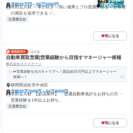
月給26万円～58万3000円
求める人材: ✅車が好き ✅高い成果とプロ意識がある ✅お客様
の満足を追求できる ✅...
交通費支給
気になる
正社員
自動車買取営業|営業経験から目指すマネージャー候補
株式会社ネクステージ
⏩️営業経験を次のキャリアへ！固定給35万円以上でマネージャー
候補へ！
静岡県浜松市中央区
月給35万7000円～64万4000円
求める人材: 【必須条件】 ・普通自動車免許をお持ちの方 ・
営業経験を1年以上お持ち...
交通費支給
気になる