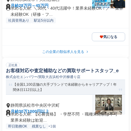
月給28万円～45万円
求める人材: ＼30代・40代活躍中！業界未経験OK！／ ・業界
未経験OK（研修・フ...
社員登用あり
駅近5分以内
気になる
この企業の類似求人を見る
正社員
お客様対応や査定補助などの買取サポートスタッフ_e
株式会社エンパワー/買取大吉浜松中沢柳通り店
【全国1,100店舗の大手ブランドで未経験からキャリアアップ！年
間休日112日以上】
静岡県浜松市中央区中沢町
月給30万1000円以上
求める人材: 【応募資格】 ・学歴不問 ・職種未経験は不可 ・
業界未経験は歓迎...
即日勤務OK
残業なし
+1個