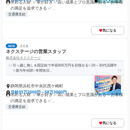
求める人材: ✅車が好き ✅高い成果とプロ意識がある ✅お客様
の満足を追求できる ✅...
交通費支給
気になる
NEW
正社員
ネクステージの営業スタッフ
株式会社ネクステージ
引っ越し無し＆固定給で年収800万円を目指せる✨20～30代活躍中
✨賞与年4回❗✨年間休日...
静岡県浜松市中央区西ケ崎町
月給35万2000円～58万3000円
求める人材: ✅車が好き ✅高い成果とプロ意識がある ✅お客様
の満足を追求できる ✅...
交通費支給
気になる