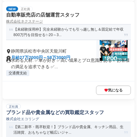
NEW
正社員
自動車販売店の店舗運営スタッフ
株式会社ネクステージ
【未経験採用枠】完全未経験からでも引っ越し無し＆固定給で年収
800万円を目指せる✨20～3...
静岡県浜松市中央区天龍川町
月給27万2000円～58万3000円
求める人材: ✅車が好き ✅高い成果とプロ意識がある ✅お客様
の満足を追求できる ✅...
交通費支給
気になる
正社員
ブランド品や貴金属などの買取鑑定スタッフ
株式会社エコリング
【第二新卒・既卒歓迎！】ブランド品や貴金属、キッチン用品、生
活雑貨、おもちゃなど幅広いジャ...