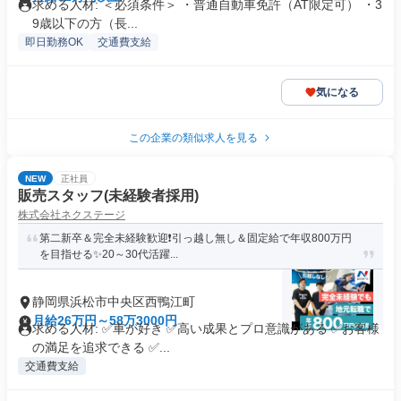
求める人材: ＜必須条件＞ ・普通自動車免許（AT限定可） ・3
9歳以下の方（長...
即日勤務OK
交通費支給
気になる
この企業の類似求人を見る
NEW
正社員
販売スタッフ(未経験者採用)
株式会社ネクステージ
第二新卒＆完全未経験歓迎❗引っ越し無し＆固定給で年収800万円
を目指せる✨20～30代活躍...
静岡県浜松市中央区西鴨江町
月給26万円～58万3000円
求める人材: ✅車が好き ✅高い成果とプロ意識がある ✅お客様
の満足を追求できる ✅...
交通費支給