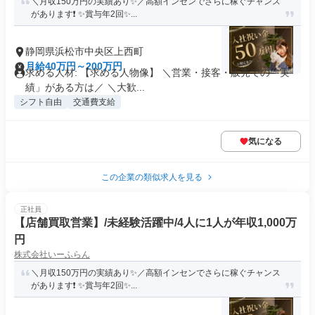
＼月収150万円の実績あり✨／高額インセンでさらに稼ぐチャンス
があります❗ ✨賞与年2回✨...
静岡県浜松市中央区上西町
月給40万円～200万円
求める人材: 【求める人物像】 ＼営業・接客・販売での「実
績」がある方は／ ＼大歓...
シフト自由
交通費支給
気になる
この企業の類似求人を見る
正社員
【店舗買取営業】/未経験活躍中/4人に1人が年収1,000万
円
株式会社いーふらん
＼月収150万円の実績あり✨／高額インセンでさらに稼ぐチャンス
があります❗ ✨賞与年2回✨...