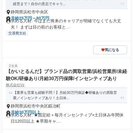
経営まで！自分の意志でキャリ...
静岡県浜松市中央区
月給25万円～80万円
求める人材: 今はまだ将来のキャリアが明確でなくても大丈
夫！ まずは目の前のお客様と...
交通費支給
気になる
正社員
【かいとるんだ】ブランド品の買取営業/浜松営業所/未経
験OK/研修あり/月給30万円保障/インセンティブあり
株式会社Vz
【業界も営業も経験不問！】月給30万円保証◆研修ありの買取営
業／インセンティブあり！土日休...
静岡県浜松市中央区鍛冶町
月給30万円以上
求める人材: ★固定給＋毎月インセンティブ×土日休み年間休
日120日以上 ★早期キャ...