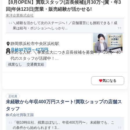
【8⽉OPEN】買取スタッフ(店長候補)|月30万~|賞・年3
回|年休123日|営業・販売経験が活かせる!
東洋企業株式会社
＼経験を活かして次のステージへ！／店舗運営にも挑戦できる！成
果は給与・ポジションへしっかり...
静岡県浜松市中央区浜松駅
月給30万円～47万円
求める人材: ＼事業拡大につき店長候補を募集！／ 20代〜40
代のスタッフが活躍中！...
残業なし
交通費支給
気になる
正社員
未経験から年収400万円スタート!買取ショップの店舗ス
タッフ
株式会社買取王国
「朝10時出社、残業ほぼなし、年収400万円〜」 未経験でも、こ
の条件から始められます！3...