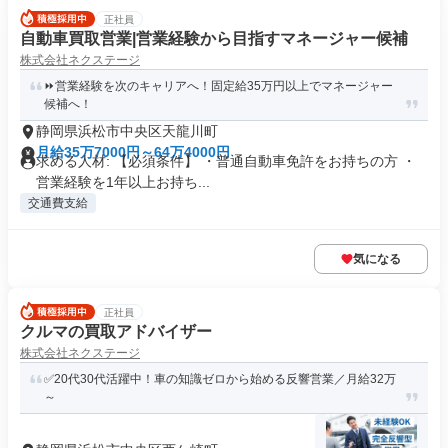
正社員
自動車買取営業|営業経験から目指すマネージャー候補
株式会社ネクステージ
⏩️営業経験を次のキャリアへ！固定給35万円以上でマネージャー
候補へ！
静岡県浜松市中央区天龍川町
月給35万7000円～64万4000円
求める人材: 【必須条件】 ・普通自動車免許をお持ちの方 ・
営業経験を1年以上お持ち...
交通費支給
気になる
正社員
クルマの買取アドバイザー
株式会社ネクステージ
✅20代30代活躍中！車の知識ゼロから始める反響営業／月給32万
～