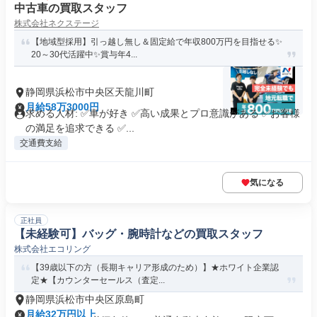
中古車の買取スタッフ
株式会社ネクステージ
【地域型採用】引っ越し無し＆固定給で年収800万円を目指せる✨
20～30代活躍中✨賞与年4...
静岡県浜松市中央区天龍川町
月給58万3000円
求める人材: ✅車が好き ✅高い成果とプロ意識がある ✅お客様
の満足を追求できる ✅...
交通費支給
気になる
正社員
【未経験可】バッグ・腕時計などの買取スタッフ
株式会社エコリング
【39歳以下の方（長期キャリア形成のため）】★ホワイト企業認
定★【カウンターセールス（査定...
静岡県浜松市中央区原島町
月給32万円以上