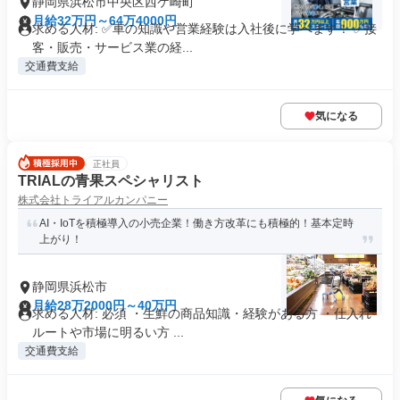
静岡県浜松市中央区西ケ崎町
月給32万円～64万4000円
求める人材: ✅車の知識や営業経験は入社後に学べます！ ✅接
客・販売・サービス業の経...
交通費支給
気になる
正社員
TRIALの青果スペシャリスト
株式会社トライアルカンパニー
AI・IoTを積極導入の小売企業！働き方改革にも積極的！基本定時
上がり！
静岡県浜松市
月給28万2000円～40万円
求める人材: 必須 ・生鮮の商品知識・経験がある方 ・仕入れ
ルートや市場に明るい方 ...
交通費支給