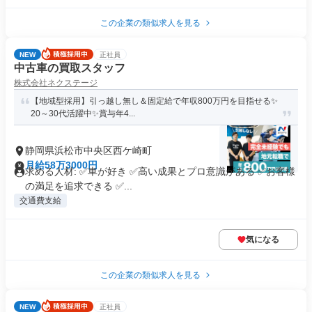
この企業の類似求人を見る
NEW
正社員
中古車の買取スタッフ
株式会社ネクステージ
【地域型採用】引っ越し無し＆固定給で年収800万円を目指せる✨
20～30代活躍中✨賞与年4...
静岡県浜松市中央区西ケ崎町
月給58万3000円
求める人材: ✅車が好き ✅高い成果とプロ意識がある ✅お客様
の満足を追求できる ✅...
交通費支給
気になる
この企業の類似求人を見る
NEW
正社員