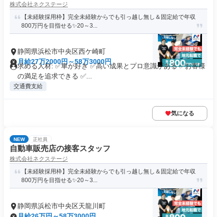
株式会社ネクステージ
【未経験採用枠】完全未経験からでも引っ越し無し＆固定給で年収
800万円を目指せる✨20～3...
静岡県浜松市中央区西ケ崎町
月給27万2000円～58万3000円
求める人材: ✅車が好き ✅高い成果とプロ意識がある ✅お客様
の満足を追求できる ✅...
交通費支給
気になる
NEW
正社員
自動車販売店の接客スタッフ
株式会社ネクステージ
【未経験採用枠】完全未経験からでも引っ越し無し＆固定給で年収
800万円を目指せる✨20～3...
静岡県浜松市中央区天龍川町
月給26万円～58万3000円