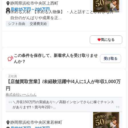
静岡県浜松市中央区上西町
月給35万円～200万円
求める人材: 【求める人物像】 ・人と話すことが好きな方 ・
自分のがんばりや成果を正...
シフト自由
交通費支給
気になる
この条件を保存して、新着求人を受け取りませ
受け取る
んか？
正社員
【店舗買取営業】/未経験活躍中/4人に1人が年収1,000万
円
株式会社いーふらん
＼月収150万円の実績あり✨／高額インセンでさらに稼ぐチャンス
があります❗ ✨賞与年2回✨...
静岡県浜松市中央区東若林町