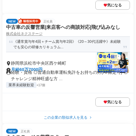
気になる
NEW
正社員
中古車の反響営業|来店客への商談対応|飛び込みなし
株式会社ネクステージ
《通常賞与年4回＋チーム賞与年2回》《20～30代活躍中》未経験
でも安心の研修カリキュラム...
静岡県浜松市中央区西ケ崎町
月給60万7000円
経験・資格 ◎普通自動車運転免許をお持ちの方(AT限定可) ◎
チャレンジ精神旺盛な方 ...
業界未経験歓迎
+17個
気になる
この企業の類似求人を見る
NEW
正社員