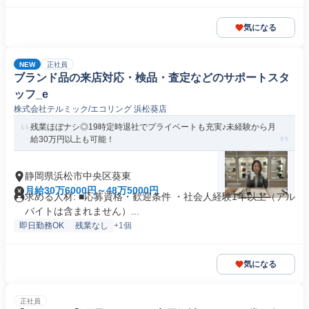
気になる
NEW
正社員
ブランド品の来店対応・検品・査定などのサポートスタ
ッフ_e
株式会社テルミック/エコリング 浜松葵店
残業ほぼナシ◎19時定時退社でプライベートも充実♪未経験から月
給30万円以上も可能！
静岡県浜松市中央区葵東
月給30万6000円～48万5000円
求める人材: ■応募資格・歓迎条件 ・社会人経験1年以上（アル
バイトは含まれません）...
即日勤務OK
残業なし
+1個
気になる
正社員