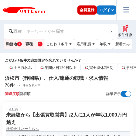
会員登録
ログイン
職種・キーワードから探す
条件保存
勤務地
職種
こだわり条件
雇用形態
年収
新着のみ
1
1
こだわり条件の追加設定を忘れていませんか？
土日祝休み
年間休日120日以上
完全週休2日制
学歴
浜松市（静岡県）、仕入/流通の転職・求人情報
76
件
1
〜
76
件目を表示中
関連度順
新着順
詳細表示
正社員
未経験から【出張買取営業】/2人に1人が年収1,000万円
越え
株式会社いーふらん