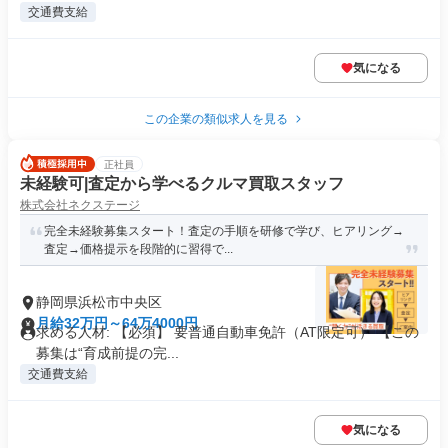
交通費支給
気になる
この企業の類似求人を見る
正社員
未経験可|査定から学べるクルマ買取スタッフ
株式会社ネクステージ
完全未経験募集スタート！査定の手順を研修で学び、ヒアリング→
査定→価格提示を段階的に習得で...
静岡県浜松市中央区
月給32万円～64万4000円
求める人材: 【必須】 要普通自動車免許（AT限定可） 【この
募集は“育成前提の完...
交通費支給
気になる