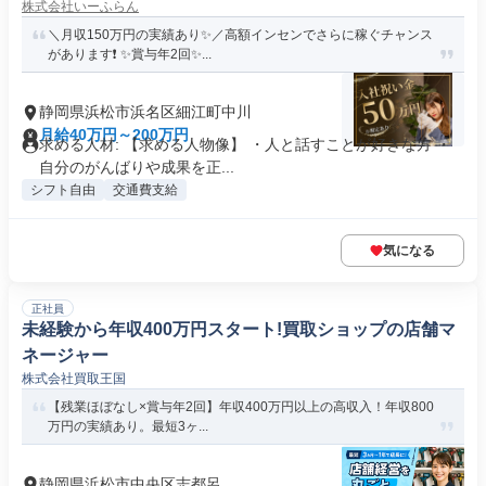
株式会社いーふらん
＼月収150万円の実績あり✨／高額インセンでさらに稼ぐチャンス
があります❗ ✨賞与年2回✨...
静岡県浜松市浜名区細江町中川
月給40万円～200万円
求める人材: 【求める人物像】 ・人と話すことが好きな方 ・
自分のがんばりや成果を正...
シフト自由
交通費支給
気になる
正社員
未経験から年収400万円スタート!買取ショップの店舗マ
ネージャー
株式会社買取王国
【残業ほぼなし×賞与年2回】年収400万円以上の高収入！年収800
万円の実績あり。最短3ヶ...
静岡県浜松市中央区志都呂