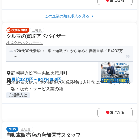
気になる
この企業の類似求人を見る
正社員
クルマの買取アドバイザー
株式会社ネクステージ
✅20代30代活躍中！車の知識ゼロから始める反響営業／月給32万
～
静岡県浜松市中央区天龍川町
月給32万円～64万4000円
求める人材: ✅車の知識や営業経験は入社後に学べます！ ✅接
客・販売・サービス業の経...
交通費支給
気になる
NEW
正社員
自動車販売店の店舗運営スタッフ