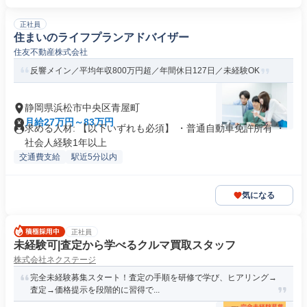
正社員
住まいのライフプランアドバイザー
住友不動産株式会社
反響メイン／平均年収800万円超／年間休日127日／未経験OK
静岡県浜松市中央区青屋町
月給27万円～83万円
求める人材: 【以下いずれも必須】 ・普通自動車免許所有 ・
社会人経験1年以上
交通費支給
駅近5分以内
気になる
正社員
未経験可|査定から学べるクルマ買取スタッフ
株式会社ネクステージ
完全未経験募集スタート！査定の手順を研修で学び、ヒアリング→
査定→価格提示を段階的に習得で...