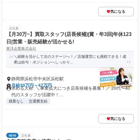
気になる
正社員
【月30万~】買取スタッフ(店長候補)|賞・年3回|年休123
日|営業・販売経験が活かせる!
東洋企業株式会社
＼経験を活かして次のステージへ！／店舗運営にも挑戦できる！成
果は給与・ポジションへしっかり...
静岡県浜松市中央区浜松駅
月給30万円～47万円
求める人材: ＼事業拡大につき店長候補を募集！／ 20代〜40
代のスタッフが活躍中！...
残業なし
交通費支給
気になる
NEW
正社員