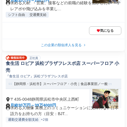
月給35万円～200万円
求める人材: ・営業、接客などの前職の経験を活かしたい ・テ
レアポや飛び込みを卒業し...
シフト自由
交通費支給
気になる
この企業の類似求人を見る
正社員
食生活 ロピア 浜松プラザフレスポ店 スーパーフロア 小
売
『食生活 ロピア』浜松プラザフレスポ店
【静岡県・浜松市】スーパーフロア・小売｜食品事業部／一般
〒435-0048静岡県浜松市中央区上西町
月給30万円～39万4000円
求める人物像 業務上のコミュニケーションに支障のない日本
語力をお持ちの方（目安：BJT...
通勤交通費全額支給
+2個