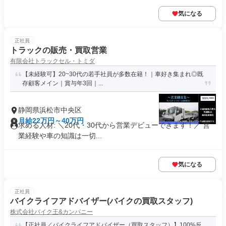
気になる
正社員
トラックの販売・買取営業
有限会社トラックセル・トミダ
【未経験可】20~30代の若手社員が多数在籍！｜車好き集まれ◎既
存顧客メイン｜賞与年3回｜...
静岡県浜松市中央区
月給22万円～40万円
求める人材: ＼20代・30代から営業デビューできます！／ 営
業経験や車の知識は一切...
気になる
正社員
バイクライフアドバイザー(バイクの買取スタッフ)
株式会社バイク王&カンパニー
【正社員／バイクライフアドバイザー（買取スタッフ）】100%反