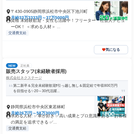
〒430-0905静岡県浜松市中央区下池川町
月給33万3333円～37万5000円
資格 未経験歓迎・女性も活躍中！フリーター・社会人デビュ
ーOK！ ＜求める人材＞ ...
交通費支給
気になる
NEW
正社員
販売スタッフ(未経験者採用)
株式会社ネクステージ
第二新卒＆完全未経験歓迎❗引っ越し無し＆固定給で年収800万円
を目指せる✨20～30代活躍...
静岡県浜松市中央区東若林町
月給26万円～58万3000円
求める人材: ✅車が好き ✅高い成果とプロ意識がある ✅お客様
の満足を追求できる ✅...
交通費支給