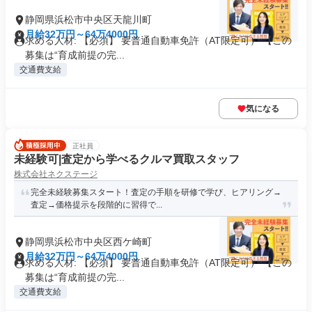
静岡県浜松市中央区天龍川町
月給32万円～64万4000円
求める人材: 【必須】 要普通自動車免許（AT限定可） 【この
募集は“育成前提の完...
交通費支給
気になる
正社員
未経験可|査定から学べるクルマ買取スタッフ
株式会社ネクステージ
完全未経験募集スタート！査定の手順を研修で学び、ヒアリング→
査定→価格提示を段階的に習得で...
静岡県浜松市中央区西ケ崎町
月給32万円～64万4000円
求める人材: 【必須】 要普通自動車免許（AT限定可） 【この
募集は“育成前提の完...
交通費支給