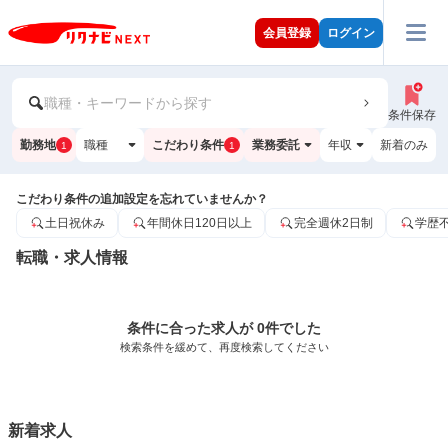
会員登録
ログイン
職種・キーワードから探す
条件保存
勤務地
職種
こだわり条件
業務委託
年収
新着のみ
1
1
こだわり条件の追加設定を忘れていませんか？
土日祝休み
年間休日120日以上
完全週休2日制
学歴
転職・求人情報
条件に合った求人が 0件でした
検索条件を緩めて、再度検索してください
新着求人