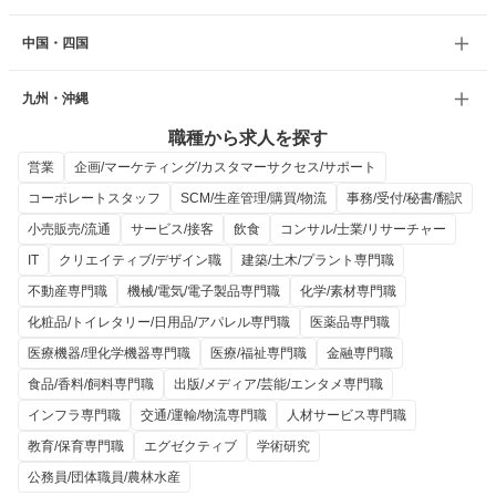
中国・四国
九州・沖縄
職種から求人を探す
営業
企画/マーケティング/カスタマーサクセス/サポート
コーポレートスタッフ
SCM/生産管理/購買/物流
事務/受付/秘書/翻訳
小売販売/流通
サービス/接客
飲食
コンサル/士業/リサーチャー
IT
クリエイティブ/デザイン職
建築/土木/プラント専門職
不動産専門職
機械/電気/電子製品専門職
化学/素材専門職
化粧品/トイレタリー/日用品/アパレル専門職
医薬品専門職
医療機器/理化学機器専門職
医療/福祉専門職
金融専門職
食品/香料/飼料専門職
出版/メディア/芸能/エンタメ専門職
インフラ専門職
交通/運輸/物流専門職
人材サービス専門職
教育/保育専門職
エグゼクティブ
学術研究
公務員/団体職員/農林水産