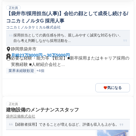
正社員
【袋井市/採用担当(人事)】会社の顔として成長し続ける/
コニカミノルタG 採用人事
コニカミノルタケミカル株式会社
採用担当としての責任感を持ち、親しみやすく誠実な対応を行い、
自ら考え判断しながら採用活動を...
静岡県袋井市
月給23万9000円～30万5000円
必要な経験・能力等 【歓迎】■新卒採用またはキャリア採用の
実務経験 ■人材紹介会社と...
業界未経験歓迎
+4個
気になる
正社員
建物設備のメンテナンススタッフ
袋井設備株式会社
【経験者採用】できることが増えるほど、評価も収入も上がる。