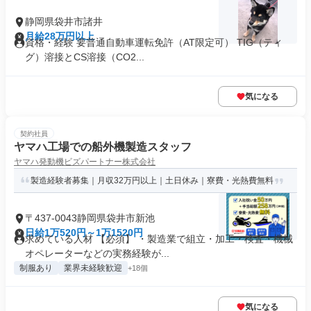
静岡県袋井市諸井
月給28万円以上
資格・経験 要普通自動車運転免許（AT限定可） TIG（ティ
グ）溶接とCS溶接（CO2...
気になる
契約社員
ヤマハ工場での船外機製造スタッフ
ヤマハ発動機ビズパートナー株式会社
製造経験者募集｜月収32万円以上｜土日休み｜寮費・光熱費無料
〒437-0043静岡県袋井市新池
日給1万520円～1万1520円
求めている人材 【必須】 ・製造業で組立・加工・検査・機械
オペレーターなどの実務経験が...
制服あり
業界未経験歓迎
+18個
気になる