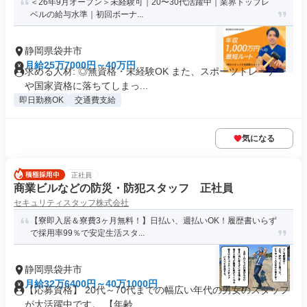
＜26年9月オープン＞未経験可｜20〜30代活躍中｜業界トップレ
ベルの給与水準｜初回ボーナ...
静岡県袋井市
月給25万7000円～40万円
求める人材: ◎無資格・未経験OK また、スポーツトレーナー
や国家資格に落ちてしまっ...
即日勤務OK
交通費支給
気になる
正社員
商業ビルなどの防災・防犯スタッフ 正社員
セキュリティスタッフ株式会社
【寮即入居＆寮費3ヶ月無料！】日払い、週払いOK！履歴書いらず
で採用率99％で安定生活スタ...
静岡県袋井市
月給32万6400円～40万1000円
【応募資格】 20代～70代までの幅広い年代の男女のスタッフ
が大活躍中です。 【年齢...