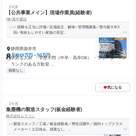
正社員
【公共事業メイン】現場作業員(経験者)
(株)真中建設
✅ 経験を正当に評価✅足場組立、解体✅管理職募集✅賞与最大年3
回✅有給もしやすい家族の安定...
静岡県袋井市
月給20万円～50万円
求める人材: ・学歴不問（中卒・高卒OK） ・フリーター / ブ
ランクのある方歓迎 ...
残業なし
気になる
正社員
集塵機の製造スタッフ(板金経験者)
株式会社ムラコシ
製造スタッフ／工場／板金経験者／男性活躍中／国内トップクラス
メーカー！土日休み、残業なし、...