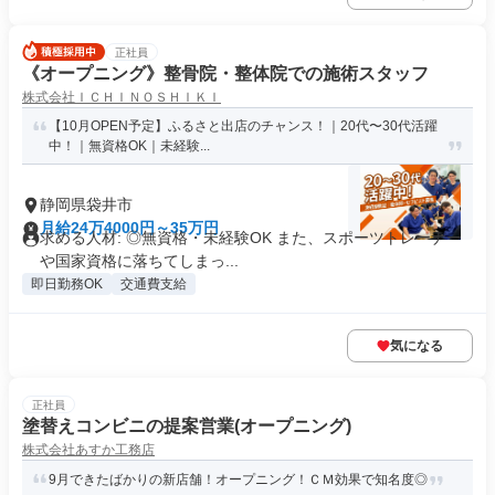
正社員
《オープニング》整骨院・整体院での施術スタッフ
株式会社ＩＣＨＩＮＯＳＨＩＫＩ
【10月OPEN予定】ふるさと出店のチャンス！｜20代〜30代活躍
中！｜無資格OK｜未経験...
静岡県袋井市
月給24万4000円～35万円
求める人材: ◎無資格・未経験OK また、スポーツトレーナー
や国家資格に落ちてしまっ...
即日勤務OK
交通費支給
気になる
正社員
塗替えコンビニの提案営業(オープニング)
株式会社あすか工務店
9月できたばかりの新店舗！オープニング！ＣＭ効果で知名度◎