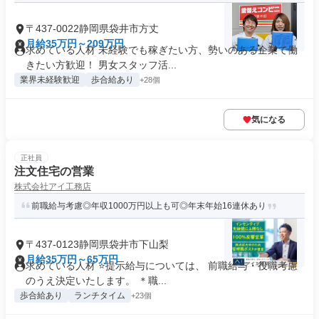
〒437-0022静岡県袋井市方丈
月給35万円～209万円
求めている人材 未経験でも稼ぎたい方、勢いのある企業で働
きたい方歓迎！ 男女スタッフ活...
業界未経験歓迎
歩合給あり
+28個
気になる
正社員
注文住宅の営業
株式会社アイ工務店
前職給与考慮◎年収1000万円以上も可◎年末年始16連休あり
〒437-0123静岡県袋井市下山梨
月給35万円～65万円
求めている人材 ⭐提示給与については、 前職給与・役職考慮
のうえ決定いたします。 ＊職...
歩合給あり
ランチタイム
+23個