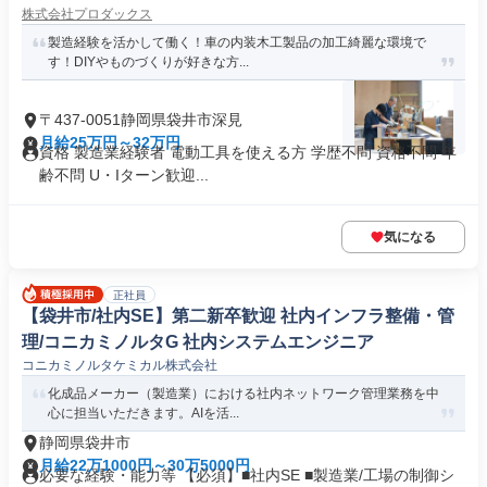
株式会社プロダックス
製造経験を活かして働く！車の内装木工製品の加工綺麗な環境で
す！DIYやものづくりが好きな方...
〒437-0051静岡県袋井市深見
月給25万円～32万円
資格 製造業経験者 電動工具を使える方 学歴不問 資格不問 年
齢不問 U・Iターン歓迎...
気になる
正社員
【袋井市/社内SE】第二新卒歓迎 社内インフラ整備・管
理/コニカミノルタG 社内システムエンジニア
コニカミノルタケミカル株式会社
化成品メーカー（製造業）における社内ネットワーク管理業務を中
心に担当いただきます。AIを活...
静岡県袋井市
月給22万1000円～30万5000円
必要な経験・能力等 【必須】■社内SE ■製造業/工場の制御シ