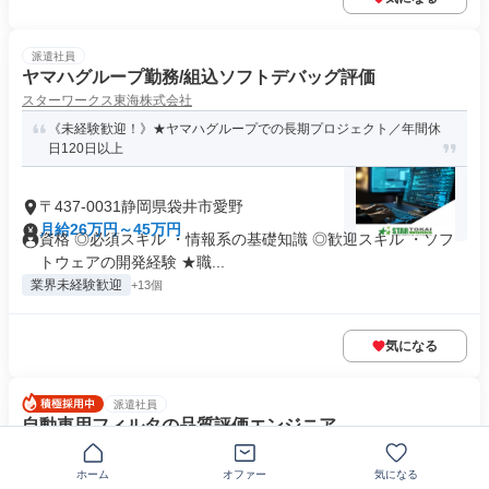
派遣社員
ヤマハグループ勤務/組込ソフトデバッグ評価
スターワークス東海株式会社
《未経験歓迎！》★ヤマハグループでの長期プロジェクト／年間休
日120日以上
〒437-0031静岡県袋井市愛野
月給26万円～45万円
資格 ◎必須スキル ・情報系の基礎知識 ◎歓迎スキル ・ソフ
トウェアの開発経験 ★職...
業界未経験歓迎
+13個
気になる
派遣社員
自動車用フィルタの品質評価エンジニア
株式会社フォーラムエンジニアリング
ホーム
オファー
気になる
20～40代活躍中◆月給35万円以上◆転勤なし◆静岡県