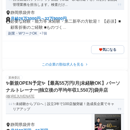
管理業務を担当します。検査だけ...
静岡県袋井市
月給26万3000円～32万9000円
必要な経験・能力等 未経験・第二新卒の方歓迎！ 【必須】■
顧客折衝のご経験 ■ものづく...
副業・WワークOK
+7個
気になる
この企業の類似求人を見る
業務委託
✨️新規OPEN予定✨️【最高55万円/月|未経験OK】パーソ
ナルトレーナー|独立後の平均年収1,550万|袋井店
(株)REJUVENATE
✨未経験からプロへ｜設立3年で100店舗突破！急成長企業でキャ
リアアップ
静岡県袋井市