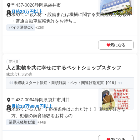
〒437-0026静岡県袋井市
月給30万円以上
求めている人材 ・設備または機械に関する実務経験がある方
・普通自動車運転免許をお持ち...
バイク通勤OK
+13個
気になる
正社員
人と動物を共に幸せにするペットショップスタッフ
株式会社犬の家
未経験スタート歓迎・業績好調・ペット関連社割充実【016】
〒437-0064静岡県袋井市川井
月給18万9000円以上
求めている人材 【 必須条件はこれだけ！ 】 動物が好きな
方、動物の飼育経験をお持ちの...
業界未経験歓迎
+14個
気になる