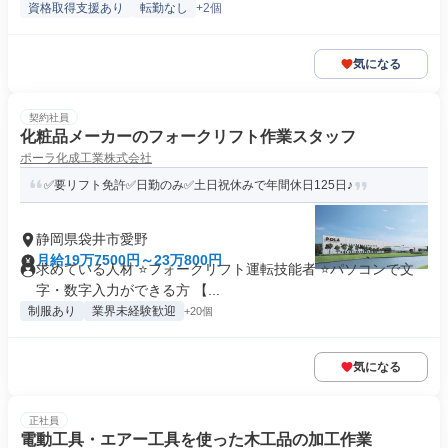
資格取得支援あり
転勤なし
+2個
気になる
契約社員
化粧品メーカーのフォークリフト作業スタッフ
ポーラ化成工業株式会社
✅要リフト免許✅日勤のみ✅土日祝休みで年間休日125日♪
静岡県袋井市愛野
月給19万7500円～23万800円
求めている人材 ⭐フォークリフト運転技能者 ⭐パソコンで文
字・数字入力ができる方 【...
制服あり
業界未経験歓迎
+20個
気になる
正社員
電動工具・エアー工具を使った木工品の加工作業