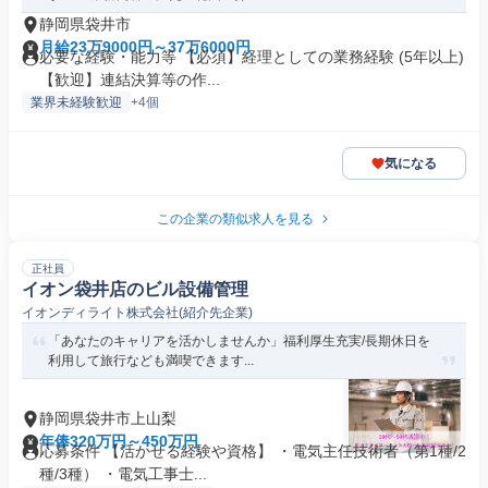
静岡県袋井市
月給23万9000円～37万6000円
必要な経験・能力等 【必須】経理としての業務経験 (5年以上)
【歓迎】連結決算等の作...
業界未経験歓迎
+4個
気になる
この企業の類似求人を見る
正社員
イオン袋井店のビル設備管理
イオンディライト株式会社(紹介先企業)
「あなたのキャリアを活かしませんか」福利厚生充実/長期休日を
利用して旅行なども満喫できます...
静岡県袋井市上山梨
年俸320万円～450万円
応募条件 【活かせる経験や資格】 ・電気主任技術者（第1種/2
種/3種） ・電気工事士...