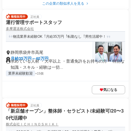
この企業の類似求人を見る
正社員
運行管理サポートスタッフ
多摩運送株式会社
物流業界未経験OK︕⽉給35万円︕転勤なし︕男性活躍中！
静岡県袋井市高尾
月給35万円～40万円
求めている人材 ・大卒以上 ・普通免許をお持ちの方 ＊特別な
知識・スキル・経験は一切...
業界未経験歓迎
+15個
気になる
正社員
「新店舗オープン」整体師・セラピスト/未経験可/20〜3
0代活躍中
株式会社ＩＣＨＩＮＯＳＨＩＫＩ