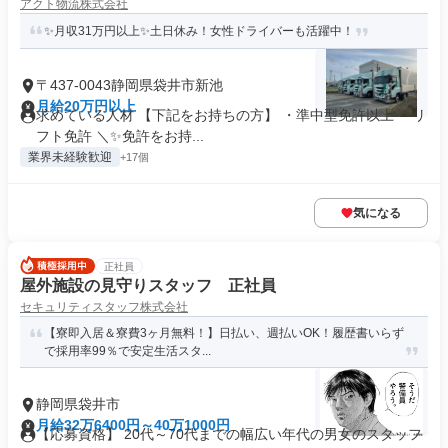
アクト物流株式会社
✨月収31万円以上✨土日休み！女性ドライバーも活躍中！
〒437-0043静岡県袋井市新池
月給20万円以上
求めている人材 【下記をお持ちの方】 ・準中型免許以上 ・リ
フト免許 ＼✨免許をお持...
業界未経験歓迎
+17個
気になる
正社員
屋外施設の見守りスタッフ 正社員
セキュリティスタッフ株式会社
【寮即入居＆寮費3ヶ月無料！】日払い、週払いOK！履歴書いらず
で採用率99％で安定生活スタ...
静岡県袋井市
月給32万6400円～40万1000円
【応募資格】 20代～70代までの幅広い年代の男女のスタッフ