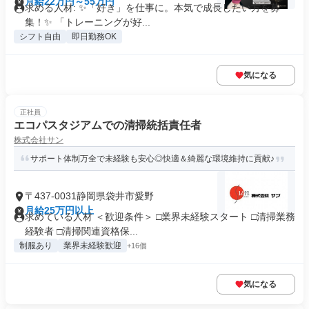
月給22万円～55万円
求める人材: ✨「好き」を仕事に。本気で成長したい方を募
集！✨ 「トレーニングが好...
シフト自由
即日勤務OK
気になる
正社員
エコパスタジアムでの清掃統括責任者
株式会社サン
サポート体制万全で未経験も安心◎快適＆綺麗な環境維持に貢献♪
〒437-0031静岡県袋井市愛野
月給25万円以上
求めている人材 ＜歓迎条件＞ □業界未経験スタート □清掃業務
経験者 □清掃関連資格保...
制服あり
業界未経験歓迎
+16個
気になる