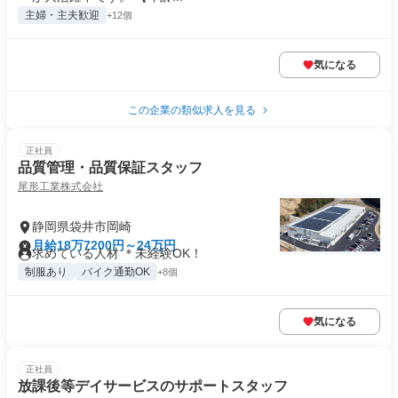
主婦・主夫歓迎
+12個
気になる
この企業の類似求人を見る
正社員
品質管理・品質保証スタッフ
尾形工業株式会社
静岡県袋井市岡崎
月給18万7200円～24万円
求めている人材 ＊未経験OK！
制服あり
バイク通勤OK
+8個
気になる
正社員
放課後等デイサービスのサポートスタッフ