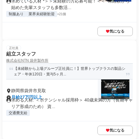
求めている人材 *＞＞未経験の方応募可能！＜＜* 未経験から
始めた先輩スタッフも多数活...
制服あり
業界未経験歓迎
+21個
気になる
正社員
組立スタッフ
株式会社NTN 袋井製作所
【未経験から上場グループ正社員に！】世界トップクラスの製品シ
ェア・年休120日・賞与5ヶ月...
静岡県袋井市見取
月給27万円以上
求める人材: ＜ポテンシャル採用枠＞ 40歳未満の方（長期キャ
リア形成のため） 資...
交通費支給
気になる