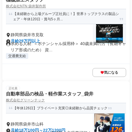
株式会社NTN 袋井製作所
【未経験から上場グループ正社員に！】世界トップクラスの製品シ
ェア・年休120日・賞与5ヶ月...
静岡県袋井市見取
月給29万円以上
求める人材: ＜ポテンシャル採用枠＞ 40歳未満の方（長期キャ
リア形成のため） 資...
交通費支給
気になる
正社員
自動車部品の検品・軽作業スタッフ_袋井
株式会社グリーンテック
【年休126日】プライベート充実◎未経験から品質チェック
静岡県袋井市山科
月給18万100円～22万1200円