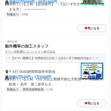
月給22万5000円～29万1000円
求めている人材 【必須条件】 （下記いずれか一つでも当ては
まる方） ─────────...
制服あり
+28個
気になる
契約社員
船外機等の加工スタッフ
ヤマハ発動機ビズパートナー株式会社
【ヤマハ期間工】年間休日121日！入社3ヶ月で有給付与あり！
〒437-0043静岡県袋井市新池
日給1万520円～1万1520円
求めている人材 《3か月以上勤務可能な方歓迎！》 未経験大
歓迎！ 高卒・第二新卒も大...
制服あり
業界未経験歓迎
+17個
気になる