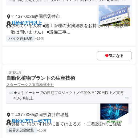
〒437-0026静岡県袋井市
月給40万円以上
求めている人材 ■施工管理の実務経験をお持ちの方 （経験年
数は問いません） ■設備工事...
バイク通勤OK
+15個
気になる
派遣社員
自動化植物プラントの生産技術
スターワークス東海株式会社
★大手メーカーでの長期プロジェクト／年間休日120日以上／賞与
4.0ヶ月以上
〒437-0065静岡県袋井市堀越
月給30万円～45万円
資格 ◎下記いずれかに当てはまる方 ・工程設計のご経験
業界未経験歓迎
+13個