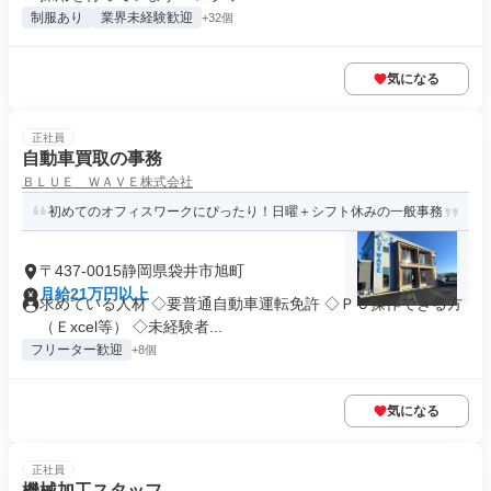
制服あり
業界未経験歓迎
+32個
気になる
正社員
自動車買取の事務
ＢＬＵＥ ＷＡＶＥ株式会社
初めてのオフィスワークにぴったり！日曜＋シフト休みの一般事務
〒437-0015静岡県袋井市旭町
月給21万円以上
求めている人材 ◇要普通自動車運転免許 ◇ＰＣ操作できる方
（Ｅxcel等） ◇未経験者...
フリーター歓迎
+8個
気になる
正社員
機械加工スタッフ