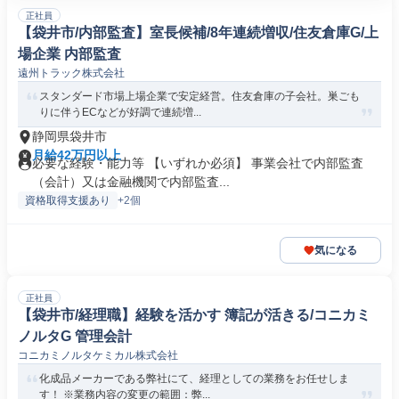
正社員
【袋井市/内部監査】室長候補/8年連続増収/住友倉庫G/上
場企業 内部監査
遠州トラック株式会社
スタンダード市場上場企業で安定経営。住友倉庫の子会社。巣ごも
りに伴うECなどが好調で連続増...
静岡県袋井市
月給42万円以上
必要な経験・能力等 【いずれか必須】 事業会社で内部監査
（会計）又は金融機関で内部監査...
資格取得支援あり
+2個
気になる
正社員
【袋井市/経理職】経験を活かす 簿記が活きる/コニカミ
ノルタG 管理会計
コニカミノルタケミカル株式会社
化成品メーカーである弊社にて、経理としての業務をお任せしま
す！ ※業務内容の変更の範囲：弊...