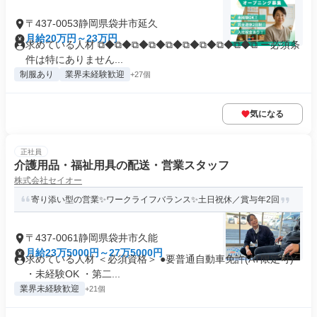
〒437-0053静岡県袋井市延久
月給20万円～23万円
求めている人材 ⧉◆⧉◆⧉◆⧉◆⧉◆⧉◆⧉◆⧉◆⧉◆⧉ ー必須条
件は特にありません...
制服あり
業界未経験歓迎
+27個
気になる
正社員
介護用品・福祉用具の配送・営業スタッフ
株式会社セイオー
寄り添い型の営業✨ワークライフバランス✨土日祝休／賞与年2回
〒437-0061静岡県袋井市久能
月給23万5000円～27万5000円
求めている人材 ＜必須資格＞ ●要普通自動車免許(AT限定可)
・未経験OK ・第二...
業界未経験歓迎
+21個