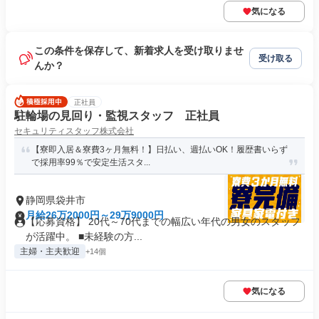
気になる
この条件を保存して、新着求人を受け取りませ
受け取る
んか？
正社員
駐輪場の見回り・監視スタッフ 正社員
セキュリティスタッフ株式会社
【寮即入居＆寮費3ヶ月無料！】日払い、週払いOK！履歴書いらず
で採用率99％で安定生活スタ...
静岡県袋井市
月給26万2000円～29万9000円
【応募資格】 20代～70代までの幅広い年代の男女のスタッフ
が活躍中。 ■未経験の方...
主婦・主夫歓迎
+14個
気になる