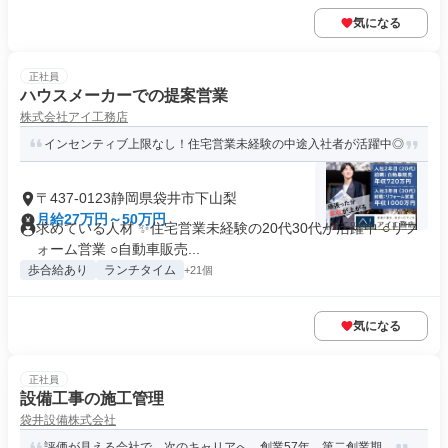
気になる
正社員
ハウスメーカーでの提案営業
株式会社アイ工務店
インセンティブ上限なし！住宅営業未経験の中途入社者が活躍中◎
〒437-0123静岡県袋井市下山梨
月給27万円～50万円
求めている人材 ✨住宅営業未経験の20代30代が活躍中 ○リフ
ォーム営業 ○自動車販売...
歩合給あり
ランチタイム
+21個
気になる
正社員
設備工事の施工管理
袋井設備株式会社
評価が見える会社で、次のキャリアへ。創業57年、第二創業期。