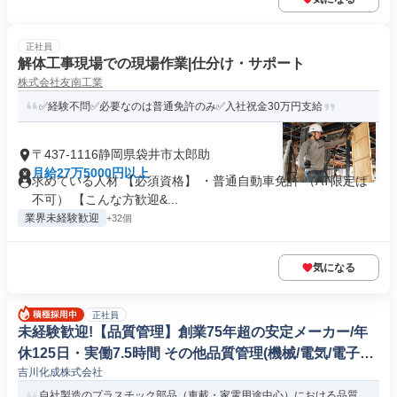
正社員
解体工事現場での現場作業|仕分け・サポート
株式会社友南工業
✅経験不問✅必要なのは普通免許のみ✅入社祝金30万円支給
〒437-1116静岡県袋井市太郎助
月給27万5000円以上
求めている人材 【必須資格】 ・普通自動車免許 （AT限定は
不可） 【こんな方歓迎&...
業界未経験歓迎
+32個
気になる
正社員
未経験歓迎!【品質管理】創業75年超の安定メーカー/年
休125日・実働7.5時間 その他品質管理(機械/電気/電子製
吉川化成株式会社
品専門職)
自社製造のプラスチック部品（車載・家電用途中心）における品質