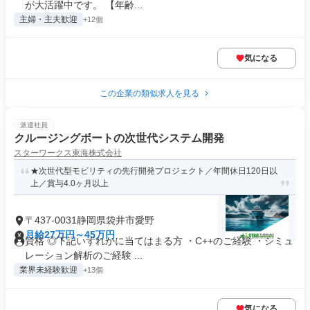
が大活躍中です。 【年齢...
主婦・主夫歓迎
+12個
気になる
この企業の類似求人を見る
派遣社員
クルージングボートの次世代システム開発
スターワークス東海株式会社
★次世代型モビリティの先行開発プロジェクト／年間休日120日以
上／賞与4.0ヶ月以上
〒437-0031静岡県袋井市愛野
月給27万円～45万円
資格 ◎下記いずれかに当てはまる方 ・C++のご経験 ・シミュ
レーション解析のご経験 ...
業界未経験歓迎
+13個
気になる