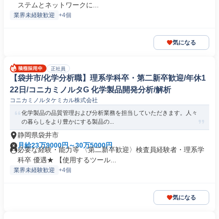
ステムとネットワークに...
業界未経験歓迎
+4個
気になる
正社員
【袋井市/化学分析職】理系学科卒・第二新卒歓迎/年休1
22日/コニカミノルタG 化学製品開発分析/解析
コニカミノルタケミカル株式会社
化学製品の品質管理および分析業務を担当していただきます。人々
の暮らしをより豊かにする製品の...
静岡県袋井市
月給23万9000円～30万5000円
必要な経験・能力等 〈第二新卒歓迎〉検査員経験者・理系学
科卒 優遇★ 【使用するツール...
業界未経験歓迎
+4個
気になる