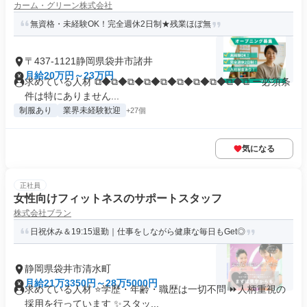
カーム・グリーン株式会社
無資格・未経験OK！完全週休2日制★残業ほぼ無
〒437-1121静岡県袋井市諸井
月給20万円～23万円
求めている人材 ⧉◆⧉◆⧉◆⧉◆⧉◆⧉◆⧉◆⧉◆⧉◆⧉ ー必須条
件は特にありません...
制服あり
業界未経験歓迎
+27個
気になる
正社員
女性向けフィットネスのサポートスタッフ
株式会社ブラン
日祝休み＆19:15退勤｜仕事をしながら健康な毎日もGet◎
静岡県袋井市清水町
月給21万3350円～28万5000円
求めている人材 ⭐学歴・年齢・職歴は一切不問 ⏩人柄重視の
採用を行っています ✨スタッ...