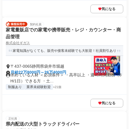
気になる
契約社員
家電量販店での家電や携帯販売・レジ・カウンター・商
品管理
株式会社ギガス
家電知識がなくても、販売や接客未経験でも大歓迎！社員割引あり
〒437-0065静岡県袋井市堀越
月給22万8000円～26万4000円
求めている人材 ＜必須条件＞ ・高卒以上 ・週40時間勤務（8
H/1日）できる方 ・土...
制服あり
業界未経験歓迎
+21個
気になる
正社員
県内配送の大型トラックドライバー