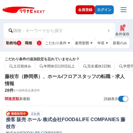
会員登録
ログイン
職種・キーワードから探す
条件保存
勤務地
職種
こだわり条件
雇用形態
年収
新着のみ
1
1
こだわり条件の追加設定を忘れていませんか？
土日祝休み
年間休日120日以上
完全週休2日制
学歴
藤枝市（静岡県）、ホール/フロアスタッフの転職・求人
情報
28
件
1
〜
28
件目を表示中
関連度順
新着順
詳細表示
正社員
接客 販売 ホール 株式会社FOOD&LIFE COMPANIES 藤
枝市