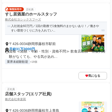
正社員
すし居酒屋のホールスタッフ
株式会社ヨシックスフーズ
入社祝金60万円／1回の勤務で1食無料のまかないあり！／働きや
すい環境づくりに力を入れてい...
〒426-0034静岡県藤枝市駅前
月給31万3000円
資格 ≪経験・年齢・性別・資格不問≫ 飲食店勤務・社会人経
験がなくても、やる気があれ...
業界未経験歓迎
+18個
気になる
正社員
店舗スタッフ(エリア社員)
株式会社幸楽苑
〒426-0036静岡県藤枝市上青島