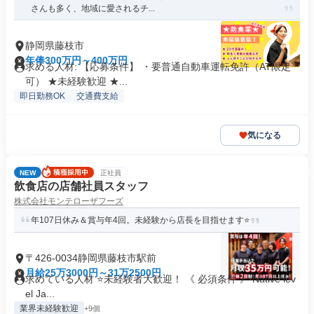
さんも多く、地域に愛されるチ...
静岡県藤枝市
年俸300万円～400万円
求める人材: 【応募条件】 ・要普通自動車運転免許（AT限定
可） ★未経験歓迎 ★...
即日勤務OK
交通費支給
気になる
NEW
正社員
飲食店の店舗社員スタッフ
株式会社モンテローザフーズ
年107日休み＆賞与年4回。未経験から店長を目指せます⭐️
〒426-0034静岡県藤枝市駅前
月給25万3000円～31万2500円
求めている人材 ⭐未経験者大歓迎！ 《 必須条件 》 Native lev
el Ja...
業界未経験歓迎
+9個