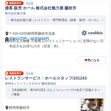
正社員
接客 販売 ホール 株式会社魁力屋 藤枝市
株式会社魁力屋
株式会社魁力屋｜レストラン・専門料理店（接客・販売・ホール）
〒426-0205静岡県藤枝市花倉
月給23万円～28万5000円
求める人物像 ※業務上のコミュニケーションに支障のない日
本語力をお持ちの方（目安：BJ...
気になる
正社員
レストランサービス・ホールスタッフ/101243
炭焼きレストランさわやか 藤枝築地店
【未経験OK・賞与年2回】げんこつハンバーグの名店で店舗スタッ
フ募集
静岡県藤枝市