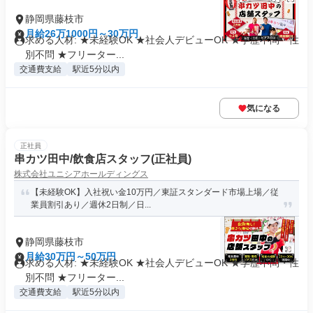
静岡県藤枝市
月給26万1000円～30万円
求める人材: ★未経験OK ★社会人デビューOK ★学歴不問・性
別不問 ★フリーター...
交通費支給
駅近5分以内
気になる
正社員
串カツ田中/飲食店スタッフ(正社員)
株式会社ユニシアホールディングス
【未経験OK】入社祝い金10万円／東証スタンダード市場上場／従
業員割引あり／週休2日制／日...
静岡県藤枝市
月給30万円～50万円
求める人材: ★未経験OK ★社会人デビューOK ★学歴不問・性
別不問 ★フリーター...
交通費支給
駅近5分以内