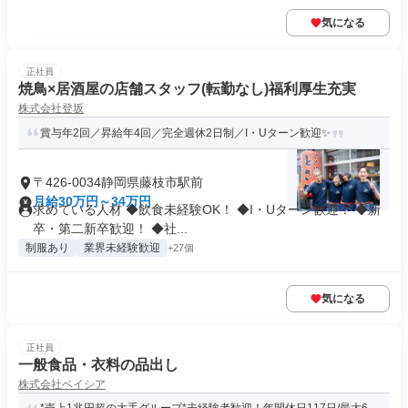
気になる
正社員
焼鳥×居酒屋の店舗スタッフ(転勤なし)福利厚生充実
株式会社登坂
賞与年2回／昇給年4回／完全週休2日制／I・Uターン歓迎✨
〒426-0034静岡県藤枝市駅前
月給30万円～34万円
求めている人材 ◆飲食未経験OK！ ◆I・Uターン歓迎！ ◆新
卒・第二新卒歓迎！ ◆社...
制服あり
業界未経験歓迎
+27個
気になる
正社員
一般食品・衣料の品出し
株式会社ベイシア