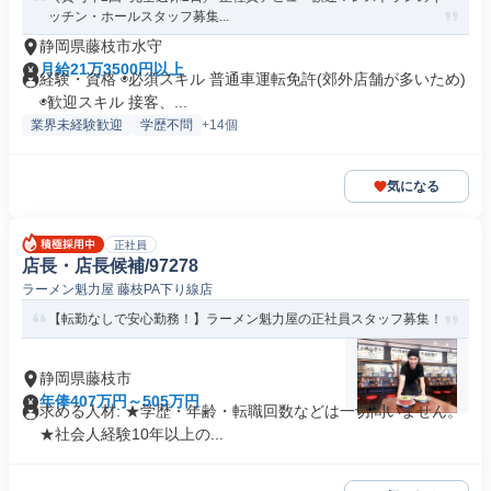
ッチン・ホールスタッフ募集...
静岡県藤枝市水守
月給21万3500円以上
経験・資格 ◉必須スキル 普通車運転免許(郊外店舗が多いため)
◉歓迎スキル 接客、...
業界未経験歓迎
学歴不問
+14個
気になる
正社員
店長・店長候補/97278
ラーメン魁力屋 藤枝PA下り線店
【転勤なしで安心勤務！】ラーメン魁力屋の正社員スタッフ募集！
静岡県藤枝市
年俸407万円～505万円
求める人材: ★学歴・年齢・転職回数などは一切問いません。
★社会人経験10年以上の...