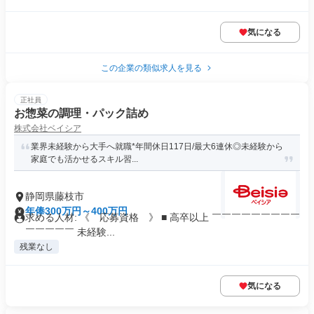
気になる
この企業の類似求人を見る
正社員
お惣菜の調理・パック詰め
株式会社ベイシア
業界未経験から大手へ就職*年間休日117日/最大6連休◎未経験から
家庭でも活かせるスキル習...
静岡県藤枝市
年俸300万円～400万円
求める人材: 《 応募資格 》 ■ 高卒以上 ￣￣￣￣￣￣￣￣￣
￣￣￣￣￣ 未経験...
残業なし
気になる