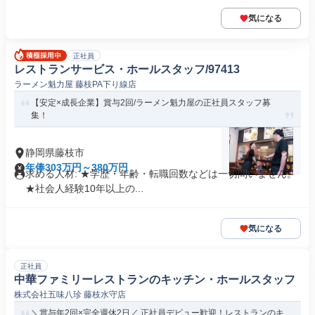
気になる
正社員
レストランサービス・ホールスタッフ/97413
ラーメン魁力屋 藤枝PA下り線店
【安定×成長企業】賞与2回/ラーメン魁力屋の正社員スタッフ募
集！
静岡県藤枝市
年俸303万円～380万円
求める人材: ★学歴・年齢・転職回数などは一切問いません。
★社会人経験10年以上の...
気になる
正社員
中華ファミリーレストランのキッチン・ホールスタッフ
株式会社五味八珍 藤枝水守店
＼賞与年2回×完全週休2日／ 正社員デビュー歓迎！レストランのキ