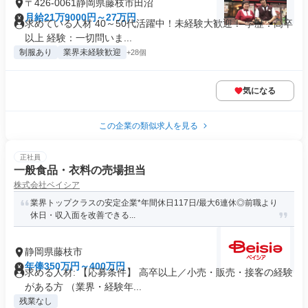
〒426-0061静岡県藤枝市田沼
月給21万9000円～27万円
求めている人材 40～50代活躍中！未経験大歓迎！ 学歴：高卒
以上 経験：一切問いま...
制服あり
業界未経験歓迎
+28個
気になる
この企業の類似求人を見る
正社員
一般食品・衣料の売場担当
株式会社ベイシア
業界トップクラスの安定企業*年間休日117日/最大6連休◎前職より
休日・収入面を改善できる...
静岡県藤枝市
年俸350万円～400万円
求める人材: 【応募条件】 高卒以上／小売・販売・接客の経験
がある方 （業界・経験年...
残業なし