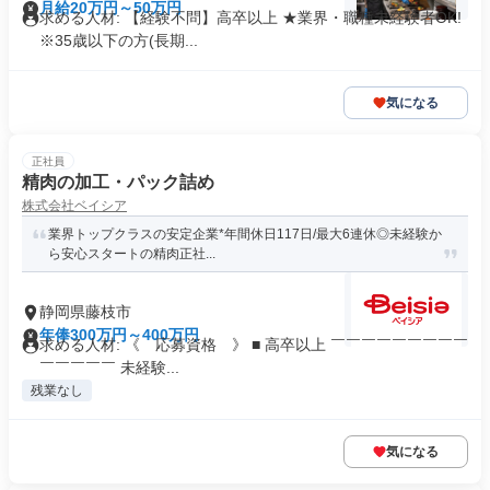
月給20万円～50万円
求める人材: 【経験不問】高卒以上 ★業界・職種未経験者OK!
※35歳以下の方(長期...
気になる
正社員
精肉の加工・パック詰め
株式会社ベイシア
業界トップクラスの安定企業*年間休日117日/最大6連休◎未経験か
ら安心スタートの精肉正社...
静岡県藤枝市
年俸300万円～400万円
求める人材: 《 応募資格 》 ■ 高卒以上 ￣￣￣￣￣￣￣￣￣
￣￣￣￣￣ 未経験...
残業なし
気になる