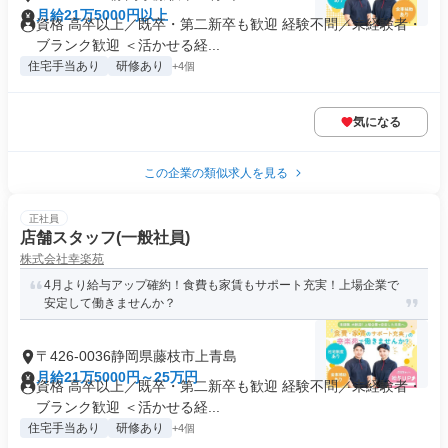
月給21万5000円以上
資格 高卒以上／既卒・第二新卒も歓迎 経験不問／未経験者・
ブランク歓迎 ＜活かせる経...
住宅手当あり
研修あり
+4個
気になる
この企業の類似求人を見る
正社員
店舗スタッフ(一般社員)
株式会社幸楽苑
4月より給与アップ確約！食費も家賃もサポート充実！上場企業で
安定して働きませんか？
〒426-0036静岡県藤枝市上青島
月給21万5000円～25万円
資格 高卒以上／既卒・第二新卒も歓迎 経験不問／未経験者・
ブランク歓迎 ＜活かせる経...
住宅手当あり
研修あり
+4個