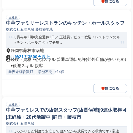
気になる
正社員
中華ファミリーレストランのキッチン・ホールスタッフ
株式会社五味八珍 藤枝築地店
＼賞与年2回×完全週休2日／ 正社員デビュー歓迎！レストランのキ
ッチン・ホールスタッフ募集...
静岡県藤枝市築地
月給21万3500円以上
経験・資格 ◉必須スキル 普通車運転免許(郊外店舗が多いため)
◉歓迎スキル 接客、...
業界未経験歓迎
学歴不問
+14個
気になる
正社員
中華ファミレスでの店舗スタッフ(店長候補)|9連休取得可
|未経験・20代活躍中 |静岡・藤枝市
株式会社五味八珍
しっかりした制度で安心して働きながら成長できる環境です♪ 常連