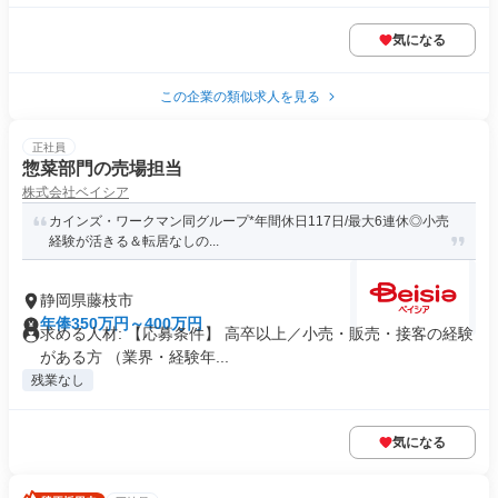
気になる
この企業の類似求人を見る
正社員
惣菜部門の売場担当
株式会社ベイシア
カインズ・ワークマン同グループ*年間休日117日/最大6連休◎小売
経験が活きる＆転居なしの...
静岡県藤枝市
年俸350万円～400万円
求める人材: 【応募条件】 高卒以上／小売・販売・接客の経験
がある方 （業界・経験年...
残業なし
気になる