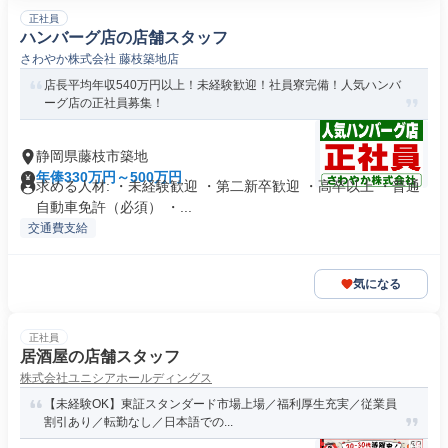
正社員
ハンバーグ店の店舗スタッフ
さわやか株式会社 藤枝築地店
店長平均年収540万円以上！未経験歓迎！社員寮完備！人気ハンバ
ーグ店の正社員募集！
静岡県藤枝市築地
年俸330万円～500万円
求める人材: ・未経験歓迎 ・第二新卒歓迎 ・高卒以上 ・普通
自動車免許（必須） ・...
交通費支給
気になる
正社員
居酒屋の店舗スタッフ
株式会社ユニシアホールディングス
【未経験OK】東証スタンダード市場上場／福利厚生充実／従業員
割引あり／転勤なし／日本語での...