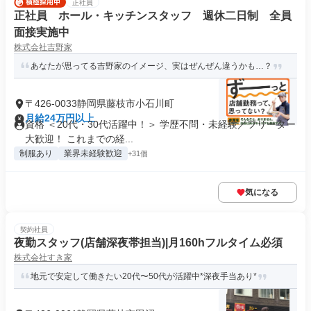
正社員
正社員 ホール・キッチンスタッフ 週休二日制 全員
面接実施中
株式会社吉野家
あなたが思ってる吉野家のイメージ、実はぜんぜん違うかも…？
〒426-0033静岡県藤枝市小石川町
月給24万円以上
資格 ＜20代・30代活躍中！＞ 学歴不問・未経験／フリーター
大歓迎！ これまでの経...
制服あり
業界未経験歓迎
+31個
気になる
契約社員
夜勤スタッフ(店舗深夜帯担当)|月160hフルタイム必須
株式会社すき家
地元で安定して働きたい20代〜50代が活躍中*深夜手当あり*