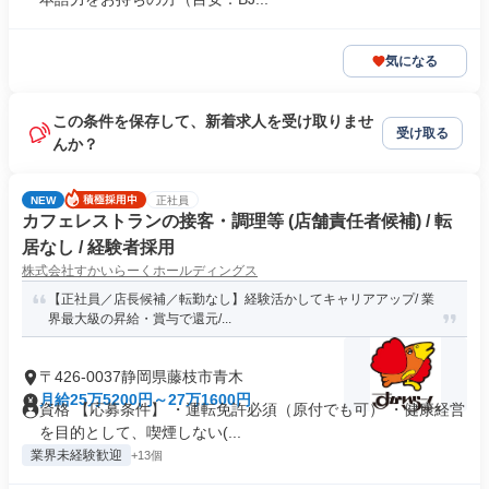
気になる
この条件を保存して、新着求人を受け取りませ
受け取る
んか？
NEW
正社員
カフェレストランの接客・調理等 (店舗責任者候補) / 転
居なし / 経験者採用
株式会社すかいらーくホールディングス
【正社員／店長候補／転勤なし】経験活かしてキャリアアップ/ 業
界最大級の昇給・賞与で還元/...
〒426-0037静岡県藤枝市青木
月給25万5200円～27万1600円
資格 【応募条件】 ・運転免許必須（原付でも可） ・健康経営
を目的として、喫煙しない(...
業界未経験歓迎
+13個