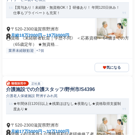
【賞与あり！未経験・無資格OK！】研修あり！ 年間120日休み！
仕事もプライベートも充実！
〒520-2300滋賀県野洲市
月給18万2000円～19万6000円
資格 《未経験者歓迎｜学歴不問》 ＜応募資格＞ 64歳までの方
（65歳定年） ★無資格...
業界未経験歓迎
+7個
気になる
正社員
介護施設での介護スタッフ/野州市/S4396
介護老人保健施設 野洲すみれ苑
★年間休日120日以上★残業ほぼなし★夜勤なし★資格取得支援制
度あり★
〒520-2300滋賀県野洲市
月給17万5000円～32万1000円
資格 <必須条件> 介護職員初任者研修修了者（ヘルパー2級）