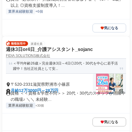
以上 ◎資格支援制度導入！...
業界未経験歓迎
+6個
気になる
派遣社員
週休3日or4日_介護アシスタント_sojanc
FIDIA SOLUTIONS株式会社
＜平均年齢26歳＞完全週休3日～4日◎20代・30代を中心に若手活
躍中！当社正社員として安...
〒520-2331滋賀県野洲市小篠原
月給12万3000円～28万円
資格 ＜＜資格＆学歴不問＞＞ 20代・30代のスタッフが活躍中
の職場♪ ＼＼ 未経験...
業界未経験歓迎
+30個
気になる