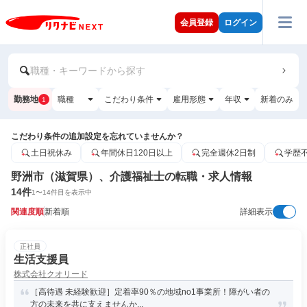
会員登録
ログイン
職種・キーワードから探す
勤務地
職種
こだわり条件
雇用形態
年収
新着のみ
1
こだわり条件の追加設定を忘れていませんか？
土日祝休み
年間休日120日以上
完全週休2日制
学歴
野洲市（滋賀県）、介護福祉士の転職・求人情報
14
件
1
〜
14
件目を表示中
関連度順
新着順
詳細表示
正社員
生活支援員
株式会社クオリード
［高待遇 未経験歓迎］定着率90％の地域no1事業所！障がい者の
方の未来を共に支えませんか...