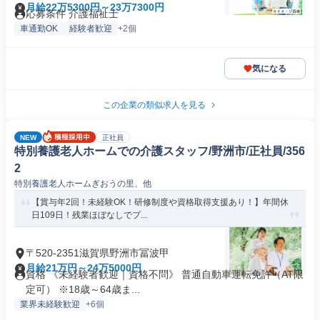
月給22万5300円～23万7300円
応募条件 介護福祉士
車通勤OK
経験者歓迎
+2個
気になる
この企業の類似求人を見る
NEW
正社員
特別養護老人ホームでの介護スタッフ/野洲市/正社員/356
2
特別養護老人ホームぎおうの里、他
【賞与年2回！未経験OK！研修制度や資格取得支援あり！】年間休
日109日！残業ほぼなしでプ...
〒520-2351滋賀県野洲市冨波甲
月給21万円～24万5000円
資格 《未経験者歓迎｜資格不問》 普通自動車運転免許（AT限
定可） ※18歳～64歳ま...
業界未経験歓迎
+6個