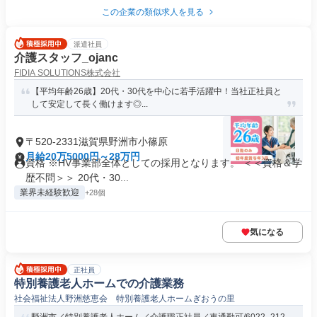
この企業の類似求人を見る
派遣社員
介護スタッフ_ojanc
FIDIA SOLUTIONS株式会社
【平均年齢26歳】20代・30代を中心に若手活躍中！当社正社員と
して安定して長く働けます◎...
〒520-2331滋賀県野洲市小篠原
月給20万5000円～28万円
資格 ※HV事業部全体としての採用となります。 ＜＜資格＆学
歴不問＞＞ 20代・30...
業界未経験歓迎
+28個
気になる
正社員
特別養護老人ホームでの介護業務
社会福祉法人野洲慈恵会 特別養護老人ホームぎおうの里