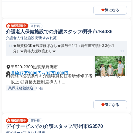
気になる
正社員
介護老人保健施設での介護スタッフ/野州市/S4036
介護老人保健施設 野洲すみれ苑
★無資格OK★残業ほぼなし★賞与年2回（前年度実績計3.3か月
分）★資格支援制度あり★
〒520-2300滋賀県野洲市
月給17万5000円～32万1000円
資格 <必須条件> 介護職員初任者研修修了者（ヘルパー2級）
以上 ◎資格支援制度導入！...
業界未経験歓迎
+6個
気になる
正社員
デイサービスでの介護スタッフ/野州市/S3570
デイサービスあいむ祇王