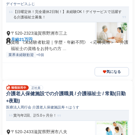
デイサービスふじ
【日曜定休！完全週休2日制！】未経験OK！デイサービスで活躍す
る介護福祉士募集！
〒520-2323滋賀県野洲市三上
月給21万円
資格 《未経験者歓迎｜学歴・年齢不問》 ＜応募資格＞ ・介護
福祉士の資格をお持ちの方 ...
業界未経験歓迎
+6個
気になる
正社員
介護老人保健施設での介護職員 / 介護福祉士 / 常勤(日勤
+夜勤)
医療法人周行会 介護老人保健施設寿々はうす
賞与年2回、計5.0ヶ月分！
〒520-2433滋賀県野洲市八夫