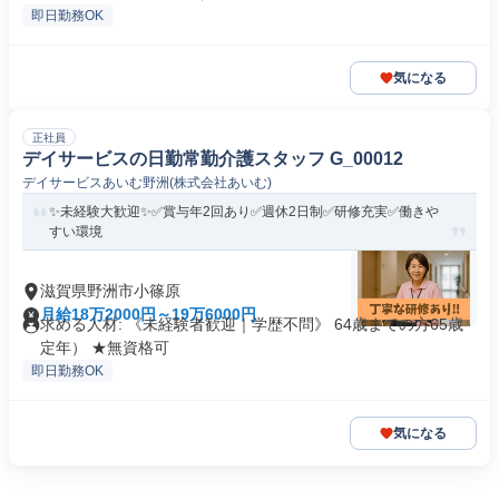
即日勤務OK
気になる
正社員
デイサービスの日勤常勤介護スタッフ G_00012
デイサービスあいむ野洲(株式会社あいむ)
✨未経験大歓迎✨✅賞与年2回あり✅週休2日制✅研修充実✅働きや
すい環境
滋賀県野洲市小篠原
月給18万2000円～19万6000円
求める人材: 《未経験者歓迎｜学歴不問》 64歳までの方65歳
定年） ★無資格可
即日勤務OK
気になる