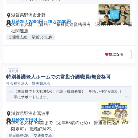
滋賀県野洲市北野
月給25万2000円～29万7000円
求める人材: 〈資格〉 * 福祉関連資格保有 〈経験/スキル〉 * 福
祉関連施...
交通費支給
駅近5分以内
気になる
正社員
特別養護老人ホームでの常勤介護職員/無資格可
社会福祉法人 野洲慈恵会
【無資格でも大歓迎OK！介護正職員募集】 明るい仲間が親切丁
寧にサポートします。
滋賀県野洲市冨波甲
月給25万円以上
求める人材: 64歳まで（定年65歳のため） 普通運転免許（AT
限定可） 職務経験不...
即日勤務OK
交通費支給