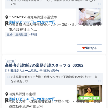
野洲市／特別養護老人ホーム／介護職正社員／車通勤可/6022_212
778
〒520-2351滋賀県野洲市冨波甲
月給20万5380円～23万8972円
応募資格 介護初任者研修,ヘルパー 2級,ヘルパー 1級,実務者研
修,介護福祉士 ＼...
主婦・主夫歓迎
+19個
気になる
正社員
高齢者介護施設の常勤介護スタッフ G_00362
特別養護老人ホーム悠紀の里(野洲慈恵会)
✨未経験大歓迎✨✅夜勤・残業少な目✨✅平均勤続10年以上✨✅丁寧
な研修あり◎
滋賀県野洲市南櫻
月給17万5940円～20万5532円
求める人材: 《未経験者歓迎｜学歴不問》 ＜応募資格＞ 要普
通自動車免許AT限定可）...