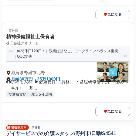
気になる
正社員
精神保健福祉士保有者
株式会社クオリード
［年間休日120日！］残業ほぼなし、ワークライフバランス重視
｜QUO野洲
滋賀県野洲市北野
月給30万円～35万1000円
求める人材: ▶必須要件 〈資格〉 ・基礎研修修了済 〈経験/ス
キル〉 ・基...
交通費支給
駅近5分以内
気になる
正社員
デイサービスでの介護スタッフ/野州市/日勤/S4541