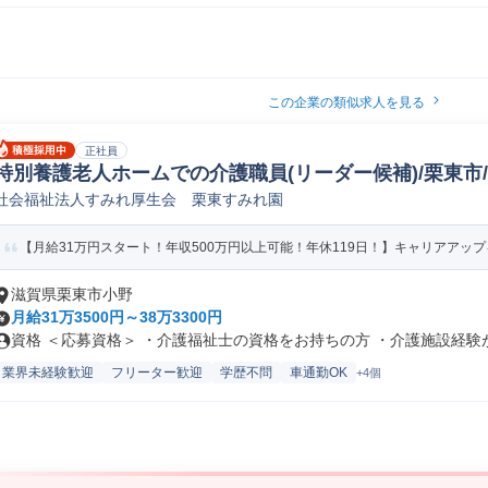
この企業の類似求人を見る
正社員
特別養護老人ホームでの介護職員(リーダー候補)/栗東市/正
社会福祉法人すみれ厚生会 栗東すみれ園
【月給31万円スタート！年収500万円以上可能！年休119日！】キャリアアップを
滋賀県栗東市小野
月給31万3500円～38万3300円
資格 ＜応募資格＞ ・介護福祉士の資格をお持ちの方 ・介護施設経験が3
業界未経験歓迎
フリーター歓迎
学歴不問
車通勤OK
+4個