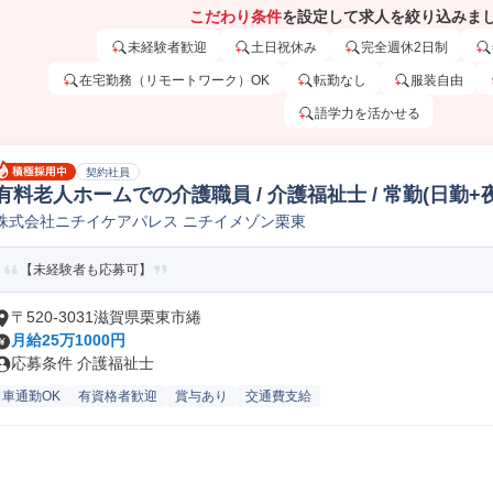
こだわり条件
を設定して求人を絞り込みま
未経験者歓迎
土日祝休み
完全週休2日制
在宅勤務（リモートワーク）OK
転勤なし
服装自由
語学力を活かせる
契約社員
有料老人ホームでの介護職員 / 介護福祉士 / 常勤(日勤+
株式会社ニチイケアパレス ニチイメゾン栗東
【未経験者も応募可】
〒520-3031滋賀県栗東市綣
月給25万1000円
応募条件 介護福祉士
車通勤OK
有資格者歓迎
賞与あり
交通費支給