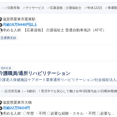
✅日勤常勤 ✅デイサービス ✅応募資格：介護福祉士 ✅年休122日 ✅車通勤可
滋賀県栗東市栗東駅
月給18万9440円以上
求める人材: 【応募資格】 介護福祉士 普通自動車免許（AT可）
交通費支給
契約社員
介護職員/通所リハビリテーション
介護老人保健施設ケアポート栗東通所リハビリテーション/社会福祉法人
託児所完備（～3歳頃）！育児中でも安心して働ける/年3回賞与あり/日曜休/勤
滋賀県栗東市大橋
月給22万5624円
求める人材: 〇学歴 ・不問 〇必要な経験・スキル ・不問 〇必要な...