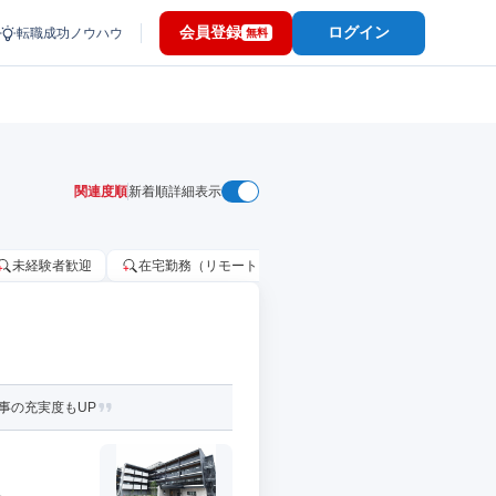
会員登録
ログイン
転職成功ノウハウ
無料
関連度順
新着順
詳細表示
未経験者歓迎
在宅勤務（リモートワーク）OK
家賃補助・住宅手当
仕事の充実度もUP