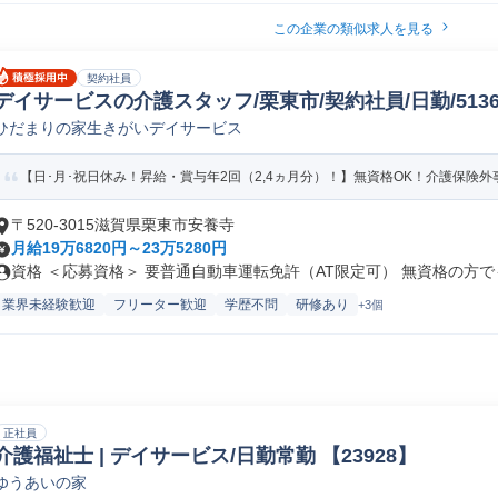
この企業の類似求人を見る
契約社員
デイサービスの介護スタッフ/栗東市/契約社員/日勤/513
ひだまりの家生きがいデイサービス
【日･月･祝日休み！昇給・賞与年2回（2,4ヵ月分）！】無資格OK！介護保険
〒520-3015滋賀県栗東市安養寺
月給19万6820円～23万5280円
資格 ＜応募資格＞ 要普通自動車運転免許（AT限定可） 無資格の方でも.
業界未経験歓迎
フリーター歓迎
学歴不問
研修あり
+3個
正社員
介護福祉士 | デイサービス/日勤常勤 【23928】
ゆうあいの家