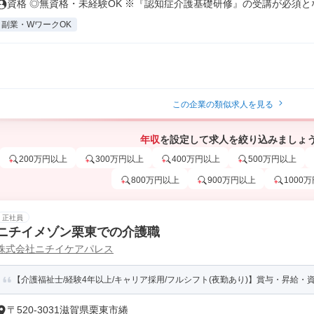
資格 ◎無資格・未経験OK ※『認知症介護基礎研修』の受講が必須となっ
副業・WワークOK
この企業の類似求人を見る
年収
を設定して求人を絞り込みましょ
200万円以上
300万円以上
400万円以上
500万円以上
800万円以上
900万円以上
1000
正社員
ニチイメゾン栗東での介護職
株式会社ニチイケアパレス
【介護福祉士/経験4年以上/キャリア採用/フルシフト(夜勤あり)】賞与・昇給・資
〒520-3031滋賀県栗東市綣