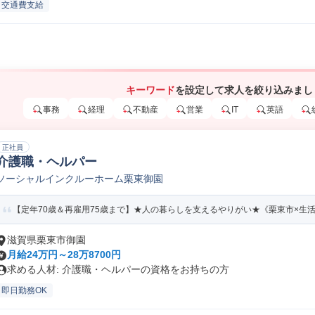
交通費支給
キーワード
を設定して求人を絞り込みまし
事務
経理
不動産
営業
IT
英語
正社員
介護職・ヘルパー
ソーシャルインクルーホーム栗東御園
【定年70歳＆再雇用75歳まで】★人の暮らしを支えるやりがい★《栗東市×生
滋賀県栗東市御園
月給24万円～28万8700円
求める人材: 介護職・ヘルパーの資格をお持ちの方
即日勤務OK