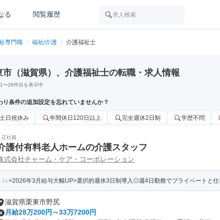
なる
閲覧履歴
求人検索
福祉専門職
/
福祉/介護
/
介護福祉士
東市（滋賀県）、介護福祉士の転職・求人情報
1
〜
26
件目を表示中
わり条件の追加設定を忘れていませんか？
土日祝休み
年間休日120日以上
完全週休2日制
学歴不問
正社員
介護付有料老人ホームの介護スタッフ
株式会社チャーム・ケア・コーポレーション
<2026年3月給与大幅UP>選択的週休3日制導入◎週4日勤務でプライベートと
滋賀県栗東市野尻
月給28万200円～33万7200円