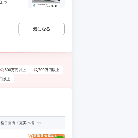
...
気になる
う
600万円以上
700万円以上
万円以上
格手当有！充実の福...