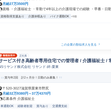
月給27万3500円
資格 ・介護福祉士 ・常勤で4年以上の介護現場での経験 ・早番・日勤・
資格取得支援あり
介護休暇あり
バイク通勤OK
+9個
この企業の類似求人を見る
正社員
サービス付き高齢者専用住宅での管理者 / 介護福祉士 / 
NSリヤンド株式会社 リヤンド-絆-栗東
賞与年2回 計2ヶ月分！日勤のみ募集！
〒520-3027滋賀県栗東市野尻
月給32万9380円～37万4370円
応募条件 介護福祉士
車通勤OK
経験者歓迎
賞与あり
交通費支給