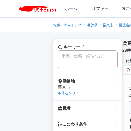
ホーム
オファー
気に
転職・求人トップ
/
滋賀県
/
栗東市
/
医療/
栗
キーワード
26
件
こだ
勤務地
栗東市
条件をクリア
職種
こだわり条件