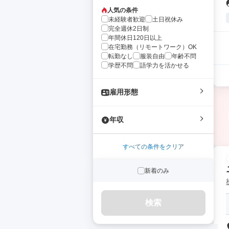
人気の条件
未経験者歓迎
土日祝休み
完全週休2日制
年間休日120日以上
在宅勤務（リモートワーク）OK
転勤なし
服装自由
年齢不問
学歴不問
語学力を活かせる
雇用形態
年収
すべての条件をクリア
新着のみ
検索