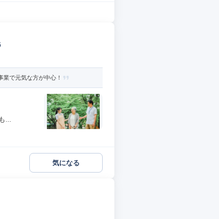
6
外事業で元気な方が中心！
..
気になる