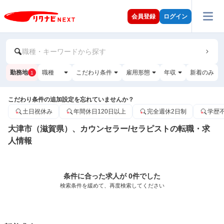
会員登録
ログイン
職種・キーワードから探す
勤務地
職種
こだわり条件
雇用形態
年収
新着のみ
1
こだわり条件の追加設定を忘れていませんか？
土日祝休み
年間休日120日以上
完全週休2日制
学歴
大津市（滋賀県）、カウンセラー/セラピストの転職・求
人情報
条件に合った求人が 0件でした
検索条件を緩めて、再度検索してください