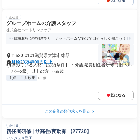
気になる
正社員
グループホームの介護スタッフ
株式会社ハートリンクケア
資格取得支援制度あり！アットホームな施設で自分らしく働こう！
〒520-0101滋賀県大津市雄琴
月給23万4000円以上
求めている人材 【必須条件】 ・介護職員初任者研修（旧ヘル
パー2級）以上の方 ・65歳...
主婦・主夫歓迎
+21個
気になる
この企業の類似求人を見る
正社員
初任者研修 | サ高住/夜勤有 【27730】
アンジェス堅田