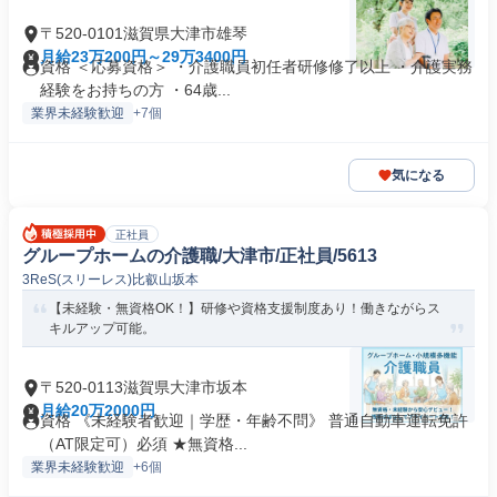
〒520-0101滋賀県大津市雄琴
月給23万200円～29万3400円
資格 ＜応募資格＞ ・介護職員初任者研修修了以上 ・介護実務
経験をお持ちの方 ・64歳...
業界未経験歓迎
+7個
気になる
正社員
グループホームの介護職/大津市/正社員/5613
3ReS(スリーレス)比叡山坂本
【未経験・無資格OK！】研修や資格支援制度あり！働きながらス
キルアップ可能。
〒520-0113滋賀県大津市坂本
月給20万2000円
資格 《未経験者歓迎｜学歴・年齢不問》 普通自動車運転免許
（AT限定可）必須 ★無資格...
業界未経験歓迎
+6個