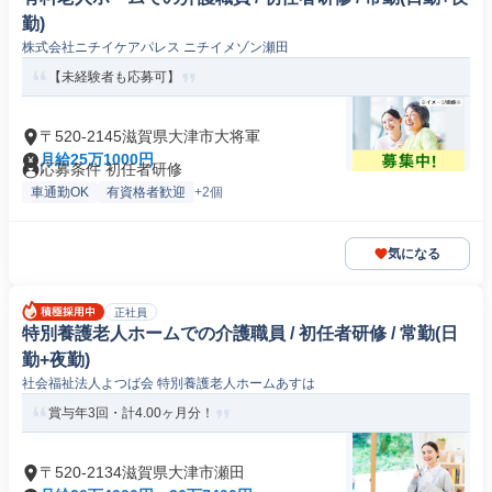
勤)
株式会社ニチイケアパレス ニチイメゾン瀬田
【未経験者も応募可】
〒520-2145滋賀県大津市大将軍
月給25万1000円
応募条件 初任者研修
車通勤OK
有資格者歓迎
+2個
気になる
正社員
特別養護老人ホームでの介護職員 / 初任者研修 / 常勤(日
勤+夜勤)
社会福祉法人よつば会 特別養護老人ホームあすは
賞与年3回・計4.00ヶ月分！
〒520-2134滋賀県大津市瀬田