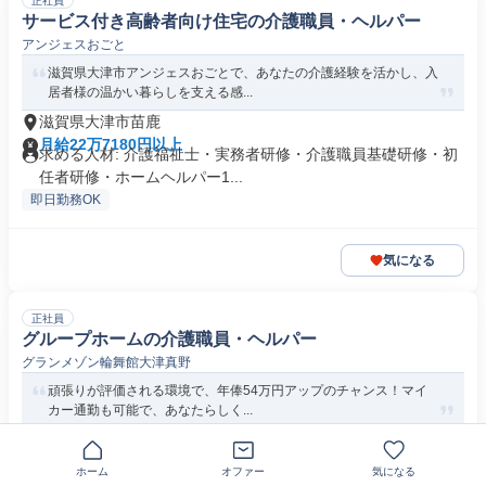
正社員
サービス付き高齢者向け住宅の介護職員・ヘルパー
アンジェスおごと
滋賀県大津市アンジェスおごとで、あなたの介護経験を活かし、入
居者様の温かい暮らしを支える感...
滋賀県大津市苗鹿
月給22万7180円以上
求める人材: 介護福祉士・実務者研修・介護職員基礎研修・初
任者研修・ホームヘルパー1...
即日勤務OK
気になる
正社員
グループホームの介護職員・ヘルパー
グランメゾン輪舞館大津真野
頑張りが評価される環境で、年俸54万円アップのチャンス！マイ
カー通勤も可能で、あなたらしく...
滋賀県大津市真野
月給22万円以上
求める人材: 介護福祉士・実務者研修・介護職員基礎研修・初
ホーム
オファー
気になる