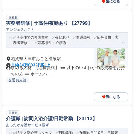
気になる
正社員
実務者研修 | サ高住/夜勤あり 【27799】
アンジェスおごと
✅サ高住での介護業務 ✅夜勤あり ✅車通勤可 ✅応募資格：実
務者研修 ✅応募条件：介護系...
滋賀県大津市おごと温泉駅
月給24万6032円以上
求める人材: 【応募資格】 == 以下のいずれかのお資格をお持
ちの方 == ホームヘ...
交通費支給
気になる
正社員
介護職 | 訪問入浴介護/日勤常勤 【23113】
あったか介護サービス湯ず
✅訪問入浴介護スタッフ ✅日勤常勤 ✅年間休日110日、日曜定