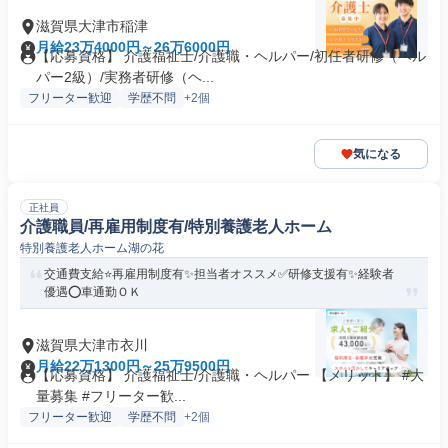
滋賀県大津市稲津
月給23万4000円～26万6000円
【応募資格】 介護福祉士/介護職・ヘルパー/初任者研修（ヘル
パー2級）/実務者研修（ヘ...
フリーター歓迎
学歴不問
+2個
気になる
正社員
介護職員/再雇用制度有/特別養護老人ホーム
特別養護老人ホーム湖の花
交通費支給⭐️再雇用制度有✨担当者オススメ✅️研修支援有✨経験者
優遇⭕️車通勤ＯＫ
滋賀県大津市衣川
月給22万1300円～25万9500円
【応募資格】 介護福祉士/介護職・ヘルパー 【メリット】 #大
量募集 #フリーター歓...
フリーター歓迎
学歴不問
+2個