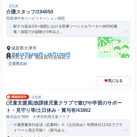
正社員
介護スタッフ/194650
琵琶湖中央リハビリテーション病院
駅チカ徒歩3分⭐️病院における医療ソーシャルワーカー(MSW)募
集！病院での経験が3年以上...
滋賀県大津市
月給19万6200円～29万1700円
求める人材: 相談員/社会福祉士
交通費支給
気になる
正社員
(児童支援員)放課後児童クラブで遊びや学習のサポー
ト・見守り等/土日休み・賞与有/43862
株式会社 阿吽 大津市民間児童クラブ
※履歴書添付必須（応募時）※《土日休み》年間休日113日でプラ
イベート両立可能！《賞与あり...