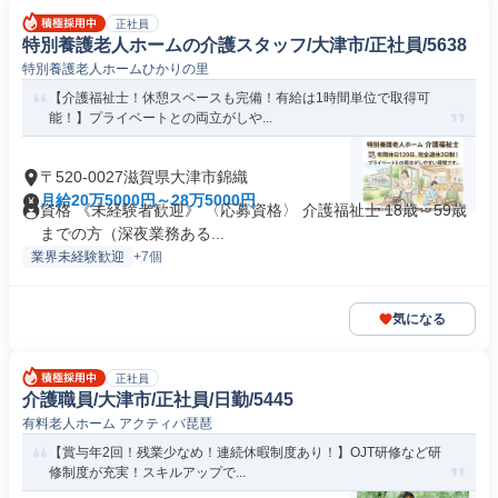
正社員
特別養護老人ホームの介護スタッフ/大津市/正社員/5638
特別養護老人ホームひかりの里
【介護福祉士！休憩スペースも完備！有給は1時間単位で取得可
能！】プライベートとの両立がしや...
〒520-0027滋賀県大津市錦織
月給20万5000円～28万5000円
資格 《未経験者歓迎》 〈応募資格〉 介護福祉士 18歳～59歳
までの方（深夜業務ある...
業界未経験歓迎
+7個
気になる
正社員
介護職員/大津市/正社員/日勤/5445
有料老人ホーム アクティバ琵琶
【賞与年2回！残業少なめ！連続休暇制度あり！】OJT研修など研
修制度が充実！スキルアップで...