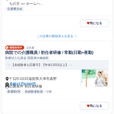
ちの方 == ホームヘ...
交通費支給
気になる
この企業の類似求人を見る
正社員
病院での介護職員 / 初任者研修 / 常勤(日勤+夜勤)
医療法人弘英会 琵琶湖大橋病院
【未経験者も応募可】【年休120日以上】
〒520-0232滋賀県大津市真野
月給23万6390円
応募条件 初任者研修
車通勤OK
未経験者歓迎
+2個
気になる