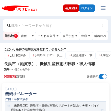
会員登録
ログイン
職種・キーワードから探す
勤務地
職種
こだわり条件
雇用形態
年収
新着のみ
1
こだわり条件の追加設定を忘れていませんか？
土日祝休み
年間休日120日以上
完全週休2日制
学歴
長浜市（滋賀県）、機械生産技術の転職・求人情報
3
件
1
〜
3
件目を表示中
関連度順
新着順
詳細表示
正社員
機械オペレーター
片桐工業株式会社
【未経験OK】経験者も優遇♪充実のサポート体制あり★車・バイク
通勤OK！社会保険完備◎