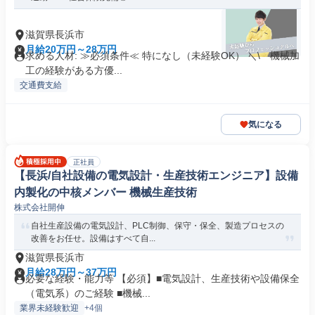
滋賀県長浜市
月給20万円～28万円
求める人材: ≫必須条件≪ 特になし（未経験OK） ＼\ 機械加
工の経験がある方優...
交通費支給
気になる
正社員
【長浜/自社設備の電気設計・生産技術エンジニア】設備
内製化の中核メンバー 機械生産技術
株式会社開伸
自社生産設備の電気設計、PLC制御、保守・保全、製造プロセスの
改善をお任せ。設備はすべて自...
滋賀県長浜市
月給28万円～37万円
必要な経験・能力等 【必須】■電気設計、生産技術や設備保全
（電気系）のご経験 ■機械...
業界未経験歓迎
+4個