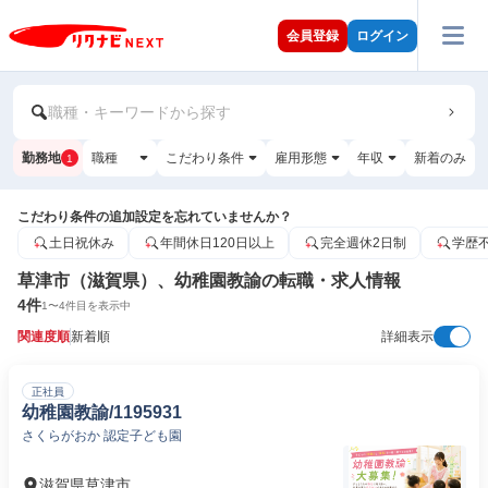
会員登録
ログイン
職種・キーワードから探す
勤務地
職種
こだわり条件
雇用形態
年収
新着のみ
1
こだわり条件の追加設定を忘れていませんか？
土日祝休み
年間休日120日以上
完全週休2日制
学歴
草津市（滋賀県）、幼稚園教諭の転職・求人情報
4
件
1
〜
4
件目を表示中
関連度順
新着順
詳細表示
正社員
幼稚園教諭/1195931
さくらがおか 認定子ども園
滋賀県草津市