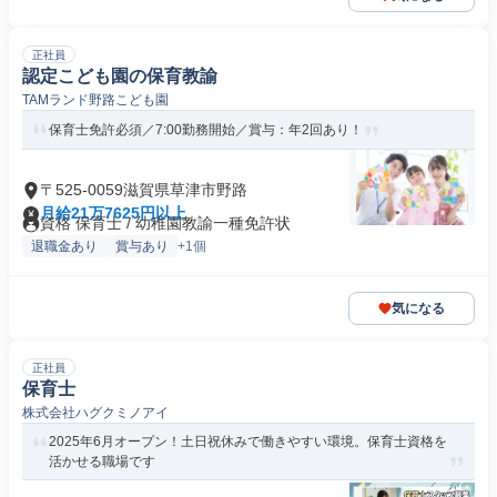
正社員
認定こども園の保育教諭
TAMランド野路こども園
保育士免許必須／7:00勤務開始／賞与：年2回あり！
〒525-0059滋賀県草津市野路
月給21万7625円以上
資格 保育士 / 幼稚園教諭一種免許状
退職金あり
賞与あり
+1個
気になる
正社員
保育士
株式会社ハグクミノアイ
2025年6月オープン！土日祝休みで働きやすい環境。保育士資格を
活かせる職場です