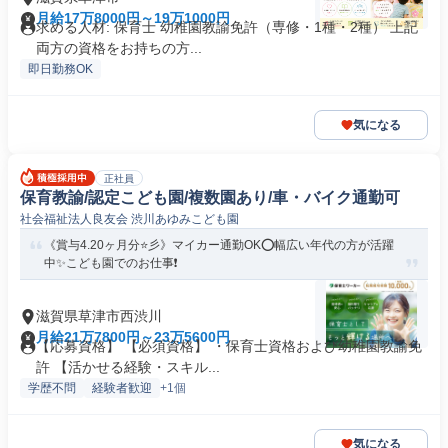
月給17万8000円～19万1000円
求める人材: 保育士 幼稚園教諭免許（専修・1種・2種） 上記
両方の資格をお持ちの方...
即日勤務OK
気になる
正社員
保育教諭/認定こども園/複数園あり/車・バイク通勤可
社会福祉法人良友会 渋川あゆみこども園
《賞与4.20ヶ月分⭐彡》マイカー通勤OK⭕幅広い年代の方が活躍
中✨こども園でのお仕事❗️
滋賀県草津市西渋川
月給21万7800円～23万5600円
【応募資格】 【必須資格】 ・保育士資格および幼稚園教諭免
許 【活かせる経験・スキル...
学歴不問
経験者歓迎
+1個
気になる