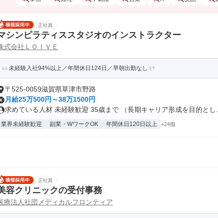
正社員
マシンピラティススタジオのインストラクター
株式会社ＬＯＩＶＥ
未経験入社94%以上／年間休日124日／早朝出勤なし
〒525-0059滋賀県草津市野路
月給25万500円～38万1500円
求めている人材 未経験歓迎 35歳まで （長期キャリア形成を目的とし..
業界未経験歓迎
副業・WワークOK
年間休日120日以上
+24個
正社員
美容クリニックの受付事務
医療法人社団メディカルフロンティア