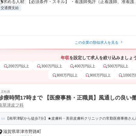
求める人材: 【必須条件・スキル】 ・看護師免許（正看護師、准看護..
交通費支給
この企業の類似求人を見る
年収
を設定して求人を絞り込みましょ
200万円以上
300万円以上
400万円以上
500万円以上
800万円以上
900万円以上
1000
正社員
診療時間17時まで 【医療事務・正職員】風通しの良い
南草津皮フ科
科・美容皮膚科クリニックです 子育て世代も多数勤務!
【南草津駅から徒歩7分】★皮膚科・美容皮膚科クリニックの常勤医療事務さん募
滋賀県草津市野路町