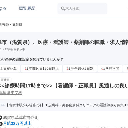
なる
閲覧履歴
求人検索
看護師・薬剤師
津市（滋賀県）、医療・看護師・薬剤師の転職・求人情
1
〜
92
件目を表示中
わり条件の追加設定を忘れていませんか？
土日祝休み
年間休日120日以上
完全週休2日制
学歴不問
正社員
<<診療時間17時まで>>【看護師・正職員】風通しの
南草津皮フ科
科・美容皮膚科クリニックです!子育て世代も多数勤務!
【南草津駅から徒歩7分】★皮膚科・美容皮膚科クリニックの看護師さん募集★午後の
滋賀県草津市野路町
月給32万円以上