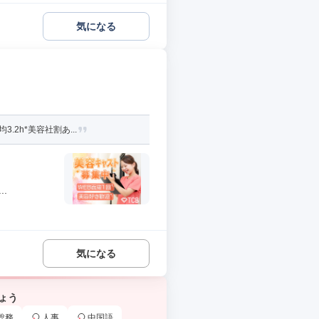
気になる
2h*美容社割あ...
.
気になる
ょう
総務
人事
中国語