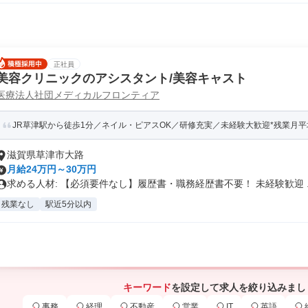
正社員
美容クリニックのアシスタント/美容キャスト
医療法人社団メディカルフロンティア
JR草津駅から徒歩1分／ネイル・ピアスOK／研修充実／未経験大歓迎*残業月平均3.
滋賀県草津市大路
月給24万円～30万円
求める人材: 【必須要件なし】履歴書・職務経歴書不要！ 未経験歓迎 ..
残業なし
駅近5分以内
キーワード
を設定して求人を絞り込みまし
事務
経理
不動産
営業
IT
英語