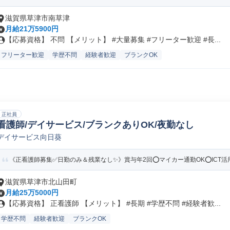
滋賀県草津市南草津
月給21万5900円
【応募資格】 不問 【メリット】 #大量募集 #フリーター歓迎 #長...
フリーター歓迎
学歴不問
経験者歓迎
ブランクOK
正社員
看護師/デイサービス/ブランクありOK/夜勤なし
デイサービス向日葵
《正看護師募集✅️日勤のみ＆残業なし✨》賞与年2回⭕マイカー通勤OK⭕ICT活用
滋賀県草津市北山田町
月給25万5000円
【応募資格】 正看護師 【メリット】 #長期 #学歴不問 #経験者歓...
学歴不問
経験者歓迎
ブランクOK