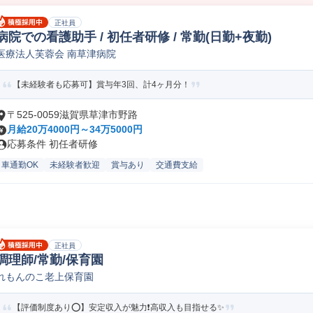
正社員
病院での看護助手 / 初任者研修 / 常勤(日勤+夜勤)
医療法人芙蓉会 南草津病院
【未経験者も応募可】賞与年3回、計4ヶ月分！
〒525-0059滋賀県草津市野路
月給20万4000円～34万5000円
応募条件 初任者研修
車通勤OK
未経験者歓迎
賞与あり
交通費支給
正社員
調理師/常勤/保育園
れもんのこ老上保育園
【評価制度あり⭕️】安定収入が魅力❗️高収入も目指せる✨