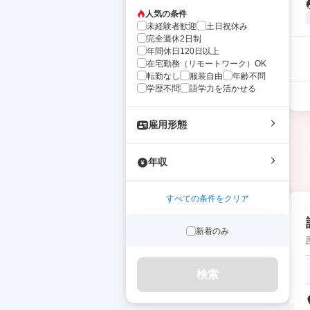
人気の条件
未経験者歓迎
土日祝休み
完全週休2日制
年間休日120日以上
在宅勤務（リモートワーク）OK
転勤なし
服装自由
年齢不問
学歴不問
語学力を活かせる
雇用形態
年収
すべての条件をクリア
新着のみ
検索