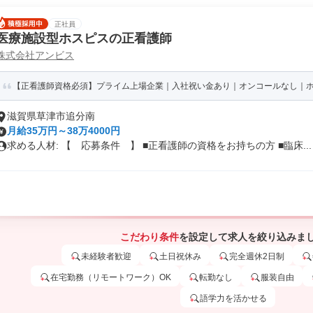
正社員
医療施設型ホスピスの正看護師
株式会社アンビス
【正看護師資格必須】プライム上場企業｜入社祝い金あり｜オンコールなし｜ホス
滋賀県草津市追分南
月給35万円～38万4000円
求める人材: 【 応募条件 】 ■正看護師の資格をお持ちの方 ■臨床...
こだわり条件
を設定して求人を絞り込みま
未経験者歓迎
土日祝休み
完全週休2日制
在宅勤務（リモートワーク）OK
転勤なし
服装自由
語学力を活かせる