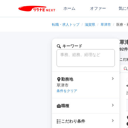
ホーム
オファー
気に
転職・求人トップ
/
滋賀県
/
草津市
/
医療・
草
キーワード
92
件
こだ
勤務地
草津市
条件をクリア
職種
こだわり条件