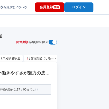
会員登録
ログイン
転職成功ノウハウ
無料
報
関連度順
新着順
詳細表示
未経験者歓迎
在宅勤務（リモートワーク）OK
家賃補助・住宅手当
良い働きやすさが魅力の皮膚
受付は17：00まで...