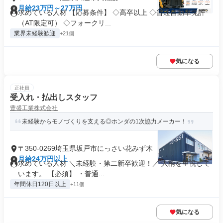
月給23万円～27万円
求めている人材 【応募条件】 ◇高卒以上 ◇普通自動車免許
（AT限定可） ◇フォークリ...
業界未経験歓迎
+21個
気になる
正社員
受入れ・払出しスタッフ
豊盛工業株式会社
未経験からモノづくりを支える◎ホンダの1次協力メーカー！
〒350-0269埼玉県坂戸市にっさい花みず木
月給24万円以上
求めている人材 ＼未経験・第二新卒歓迎！／ 人柄を重視して
います。 【必須】 ・普通...
年間休日120日以上
+11個
気になる