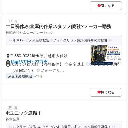
気になる
正社員
土日祝休み|倉庫内作業スタッフ|商社×メーカー勤務
株式会社セムコーポレーション
年休123日／未経験歓迎／フォークリフト免許お持ちの方歓迎
〒350-0032埼玉県川越市大仙波
月給23万円～27万円
求めている人材 【応募条件】 ◇高卒以上 ◇普通自動車免許
（AT限定可） ◇フォークリ...
業界未経験歓迎
+21個
気になる
正社員
4tユニック運転手
鈴木金属
スクラップを運ぶ、やりがいある毎日。4tユニック運転手募集！