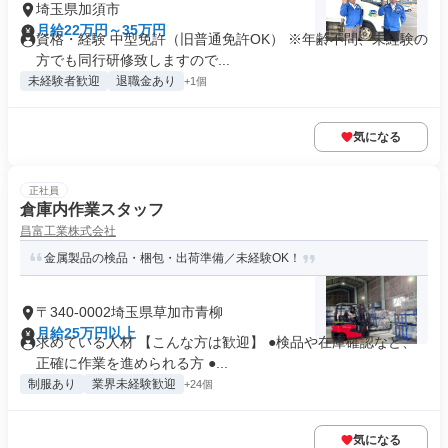
埼玉県加須市
月給22万円～35万円
資格・経験 中型免許（旧普通免許OK） ※年齢不問、未経験の
方でも同行研修致しますので...
未経験者歓迎
退職金あり
+1個
気になる
正社員
倉庫内作業スタッフ
昌富工業株式会社
金属製品の検品・梱包・出荷準備／未経験OK！
〒340-0002埼玉県草加市青柳
月給25万円以上
求めている人材 【こんな方は歓迎】 ●検品や在庫確認など、
正確に作業を進められる方 ●...
制服あり
業界未経験歓迎
+24個
気になる