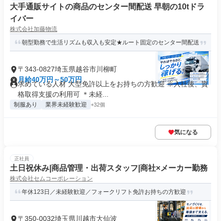
大手通販サイトの商品のセンター間配送 早朝の10tドラ
イバー
株式会社加藤物流
朝型勤務で生活リズムも収入も安定★ルート固定のセンター間配送
〒343-0827埼玉県越谷市川柳町
月給40万円～50万円
求めている人材 大型免許以上をお持ちの方歓迎 ※入社後、資
格取得支援の利用可 ＊未経...
制服あり
業界未経験歓迎
+32個
気になる
正社員
土日祝休み|商品管理・出荷スタッフ|商社×メーカー勤務
株式会社セムコーポレーション
年休123日／未経験歓迎／フォークリフト免許お持ちの方歓迎
〒350-0032埼玉県川越市大仙波