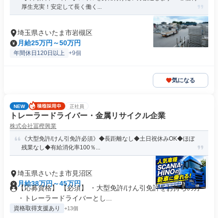
厚生充実！安定して長く働く...
埼玉県さいたま市岩槻区
月給25万円～50万円
年間休日120日以上
+9個
気になる
NEW
正社員
トレーラードライバー・金属リサイクル企業
株式会社冨樫興業
《大型免許/けん引免許必須》◆長距離なし◆土日祝休みOK◆ほぼ
残業なし◆有給消化率100％...
埼玉県さいたま市見沼区
月給38万円～45万円
【応募資格】 【必須】 ・大型免許/けん引免許をお持ちの方
・トレーラードライバーとし...
資格取得支援あり
+13個