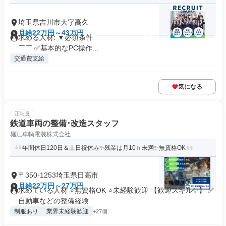
埼玉県吉川市大字高久
月給22万円～43万円
求める人材: ▼必須条件 ￣￣￣￣￣￣￣￣￣￣￣￣￣￣￣￣￣
￣￣ ✅基本的なPC操作...
交通費支給
気になる
正社員
鉄道車両の整備･改造スタッフ
堀江車輌電装株式会社
年間休日120日＆土日祝休み✨残業は月10ｈ未満✨無資格OK
〒350-1253埼玉県日高市
月給22万円～27万円
求めている人材 ⭐無資格OK ⭐未経験歓迎 【歓迎スキル✨】 ✅
自動車などの整備経験...
制服あり
業界未経験歓迎
+27個