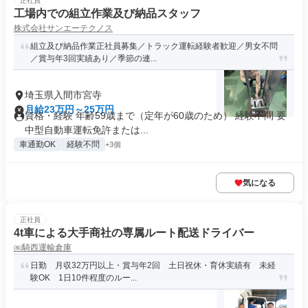
正社員
工場内での組立作業及び納品スタッフ
株式会社サンエーテクノス
組立及び納品作業正社員募集／トラック運転経験者歓迎／男女不問
／賞与年3回実績あり／季節の連...
埼玉県入間市宮寺
月給23万円～25万円
資格・経験 年齢59歳まで（定年が60歳のため） 経験不問 要
中型自動車運転免許または...
車通勤OK
経験不問
+3個
気になる
正社員
4t車による大手商社の専属ルート配送ドライバー
㈱騎西運輸倉庫
日勤 月収32万円以上・賞与年2回 土日祝休・育休実績有 未経
験OK 1日10件程度のルー...