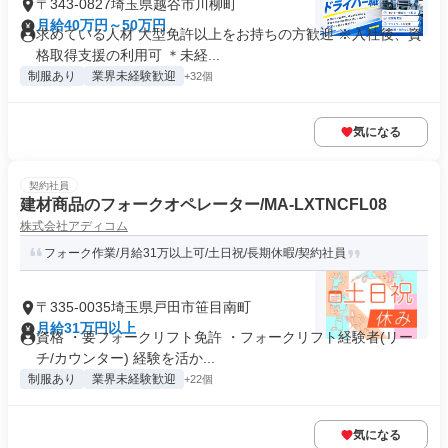
〒343-0827埼玉県越谷市川柳町
月給40万円～50万円
求めている人材 大型免許以上をお持ちの方歓迎 ※入社後、資
格取得支援の利用可 ＊未経...
制服あり
業界未経験歓迎
+32個
気になる
契約社員
建材商品のフォークオペレーター/MA-LXTNCFL08
株式会社アディコム
フォーク作業/月給31万以上可/土日祝/長期休暇/契約社員
〒335-0035埼玉県戸田市笹目南町
月給31万円以上
資格 ・要フォークリフト免許 ・フォークリフト経験者(リー
チ/カウンター) 経験を活か...
制服あり
業界未経験歓迎
+22個
気になる