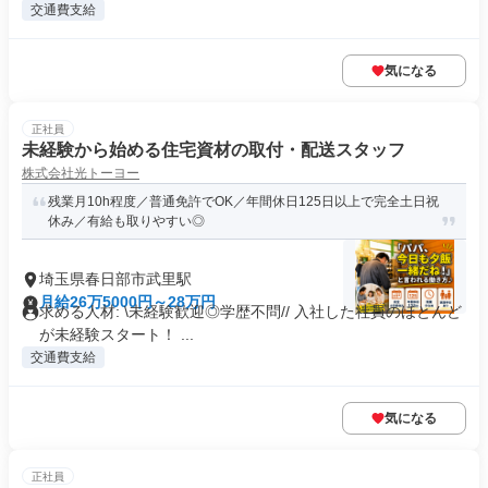
交通費支給
気になる
正社員
未経験から始める住宅資材の取付・配送スタッフ
株式会社光トーヨー
残業月10h程度／普通免許でOK／年間休日125日以上で完全土日祝
休み／有給も取りやすい◎
埼玉県春日部市武里駅
月給26万5000円～28万円
求める人材: \未経験歓迎◎学歴不問// 入社した社員のほとんど
が未経験スタート！ ...
交通費支給
気になる
正社員