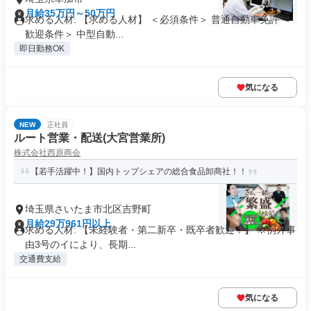
月給35万円～50万円
求める人材: 【求める人材】 ＜必須条件＞ 普通自動車免許 ＜
歓迎条件＞ 中型自動...
即日勤務OK
気になる
NEW
正社員
ルート営業・配送(大宮営業所)
株式会社西原商会
【若手活躍中！】国内トップシェアの総合食品卸商社！！
埼玉県さいたま市北区吉野町
月給29万961円以上
求める人材: 【未経験者・第二新卒・既卒者歓迎！】 ※例外事
由3号のイにより、長期...
交通費支給
気になる