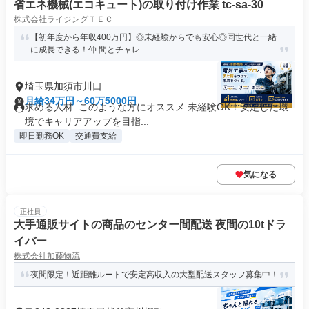
省エネ機械(エコキュート)の取り付け作業 tc-sa-30
株式会社ライジングＴＥＣ
【初年度から年収400万円】◎未経験からでも安心◎同世代と一緒
に成長できる！仲 間とチャレ...
埼玉県加須市川口
月給34万円～60万5000円
求める人材: このような方にオススメ 未経験OK！安定した環
境でキャリアアップを目指...
即日勤務OK
交通費支給
気になる
正社員
大手通販サイトの商品のセンター間配送 夜間の10tドラ
イバー
株式会社加藤物流
夜間限定！近距離ルートで安定高収入の大型配送スタッフ募集中！