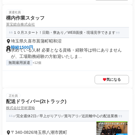
派遣社員
構内作業スタッフ
英宝総合株式会社
１０月スタート！日勤・寮あり／WEB面接・現場見学できます
埼玉県久喜市菖蒲町昭和沼
時給1500円
求めている人材 必要となる資格・経験等は特にありません
が、工場勤務経験の方歓迎いたしま...
無期雇用派遣
+12個
気になる
正社員
配送ドライバー(2tトラック)
株式会社管材運輸
✅完全週休2⽇✅早上がりアリ✅賞与アリ✅近距離中心の配送業務
〒340-0826埼玉県八潮市茜町