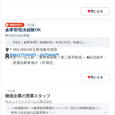
気になる
正社員
倉庫管理|未経験OK
株式会社仙台銘板
【埼玉／倉庫管理】未経験OK／年休125日／転勤なし
〒365-0062埼玉県鴻巣市箕田
月給23万3900円～29万5600円
求めている人材 ＜業界未経験／第二新卒歓迎＞ ■必須条件：
・普通自動車免許（AT限定...
気になる
正社員
物流企業の営業スタッフ
PLネットワークサービス株式会社
≪未経験OK✨≫帳票処理業務がメイン◎／安心の研修制度あり／
昨年入社社員の定着率98％！／...