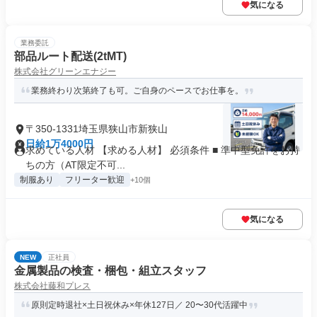
気になる
業務委託
部品ルート配送(2tMT)
株式会社グリーンエナジー
業務終わり次第終了も可。ご自身のペースでお仕事を。
〒350-1331埼玉県狭山市新狭山
日給1万4000円
求めている人材 【求める人材】 必須条件 ■ 準中型免許をお持
ちの方（AT限定不可...
制服あり
フリーター歓迎
+10個
気になる
NEW
正社員
金属製品の検査・梱包・組立スタッフ
株式会社藤和プレス
原則定時退社×土日祝休み×年休127日／ 20〜30代活躍中