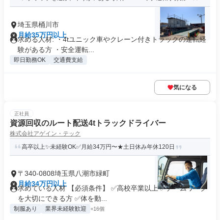
埼玉県桶川市
月給35万円以上
求める人材: ・4tユニック車やクレーン付きトラックの運転経
験がある方 ・安全運転...
即日勤務OK
交通費支給
気になる
正社員
資源回収のルート配送4tトラックドライバー
株式会社アゲイン・テック
高卒以上✨未経験OK✅月給34万円〜★土日休み年休120日
〒340-0808埼玉県八潮市緑町
月給34万円以上
求めている人材 【必須条件】 ✅高校卒業以上 ✅チームワーク
を大切にできる方 ✅体を動...
制服あり
業界未経験歓迎
+16個