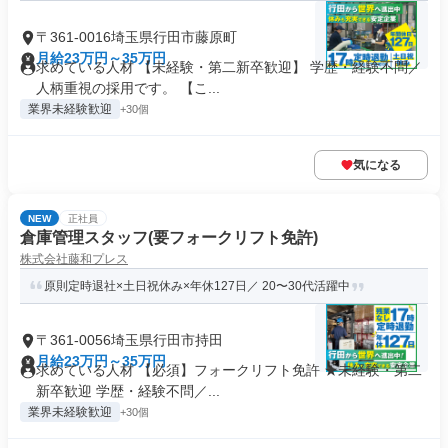
〒361-0016埼玉県行田市藤原町
月給23万円～35万円
求めている人材 【未経験・第二新卒歓迎】 学歴・経験不問／
人柄重視の採用です。 【こ...
業界未経験歓迎
+30個
気になる
NEW
正社員
倉庫管理スタッフ(要フォークリフト免許)
株式会社藤和プレス
原則定時退社×土日祝休み×年休127日／ 20〜30代活躍中
〒361-0056埼玉県行田市持田
月給23万円～35万円
求めている人材 【必須】フォークリフト免許 ★未経験・第二
新卒歓迎 学歴・経験不問／...
業界未経験歓迎
+30個