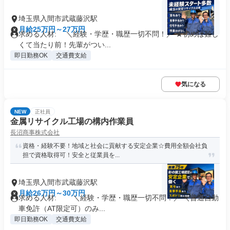
埼玉県入間市武蔵藤沢駅
月給25万円～27万円
求める人材: ＼経験・学歴・職歴一切不問！／ ★初めは難し
くて当たり前！先輩がつい...
即日勤務OK
交通費支給
気になる
NEW
正社員
金属リサイクル工場の構内作業員
長沼商事株式会社
資格・経験不要！地域と社会に貢献する安定企業☆費用全額会社負
担で資格取得可！安全と従業員を...
埼玉県入間市武蔵藤沢駅
月給26万円～30万円
求める人材: ＼経験・学歴・職歴一切不問！／ ＼普通自動
車免許（AT限定可）のみ...
即日勤務OK
交通費支給