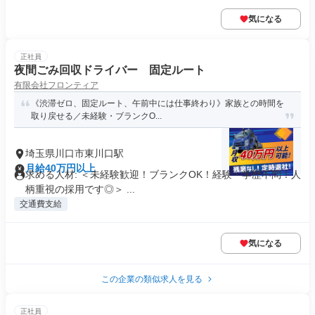
気になる
正社員
夜間ごみ回収ドライバー 固定ルート
有限会社フロンティア
《渋滞ゼロ、固定ルート、午前中には仕事終わり》家族との時間を
取り戻せる／未経験・ブランクO...
埼玉県川口市東川口駅
月給40万円以上
求める人材: ＜未経験歓迎！ブランクOK！経験・学歴不問！人
柄重視の採用です◎＞ ...
交通費支給
気になる
この企業の類似求人を見る
正社員