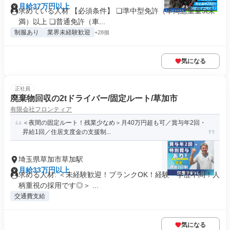
月給37万円以上
求めている人材 【必須条件】 ❏準中型免許（⾞両総重量5t未
満）以上 ❏普通免許（⾞...
制服あり
業界未経験歓迎
+28個
気になる
正社員
廃棄物回収の2tドライバー/固定ルート/草加市
有限会社フロンティア
＜夜間の固定ルート！残業少なめ＞月40万円超も可／賞与年2回・
昇給1回／住居支度金の支援制...
埼玉県草加市草加駅
月給33万円以上
求める人材: ＜未経験歓迎！ブランクOK！経験・学歴不問！人
柄重視の採用です◎＞ ...
交通費支給
気になる