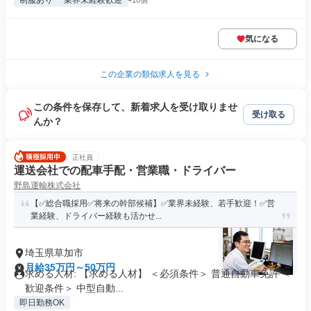
制服あり
業界未経験歓迎
+10個
気になる
この企業の類似求人を見る
この条件を保存して、新着求人を受け取りませ
受け取る
んか？
正社員
運送会社での配車手配・営業職・ドライバー
野島運輸株式会社
【✅総合職採用✅将来の幹部候補】✅業界未経験、若手歓迎！✅営
業経験、ドライバー経験も活かせ...
埼玉県草加市
月給35万円～50万円
求める人材: 【求める人材】 ＜必須条件＞ 普通自動車免許 ＜
歓迎条件＞ 中型自動...
即日勤務OK