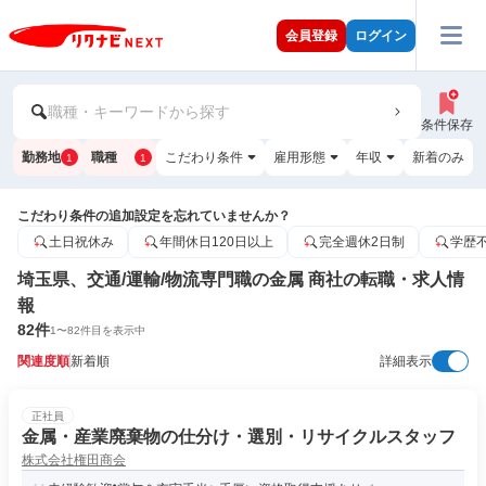
会員登録
ログイン
職種・キーワードから探す
条件保存
勤務地
職種
こだわり条件
雇用形態
年収
新着のみ
1
1
こだわり条件の追加設定を忘れていませんか？
土日祝休み
年間休日120日以上
完全週休2日制
学歴
埼玉県、交通/運輸/物流専門職の金属 商社の転職・求人情
報
82
件
1
〜
82
件目を表示中
関連度順
新着順
詳細表示
正社員
金属・産業廃棄物の仕分け・選別・リサイクルスタッフ
株式会社権田商会