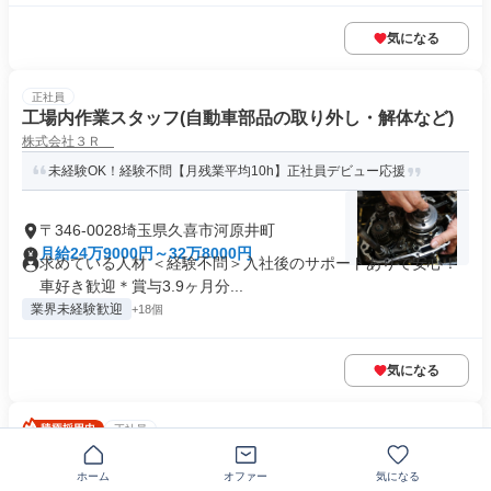
気になる
正社員
工場内作業スタッフ(自動車部品の取り外し・解体など)
株式会社３Ｒ
未経験OK！経験不問【月残業平均10h】正社員デビュー応援
〒346-0028埼玉県久喜市河原井町
月給24万9000円～32万8000円
求めている人材 ＜経験不問＞入社後のサポートありで安心！
車好き歓迎＊賞与3.9ヶ月分...
業界未経験歓迎
+18個
気になる
正社員
中古車オークション会場にてカーバイヤー業務(中古車買
い付け)
ホーム
オファー
気になる