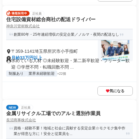
正社員
住宅設備資材総合商社の配送ドライバー
神奈川管材株式会社
創業80年・25年連続増収の安定企業／ノルマ・夜間の配送なし
〒359-1141埼玉県所沢市小手指町
月給33万円以上
求めている人材 ◎未経験歓迎・第二新卒歓迎・フリーター歓
迎 ◎学歴不問・転職回数不問 ...
制服あり
業界未経験歓迎
+22個
気になる
NEW
正社員
金属リサイクル工場でのアルミ選別作業員
長沼商事株式会社
資格・経験不要！地域と社会に貢献する安定企業☆モクモク集中作
業が得意な方に！安全と従業員を...