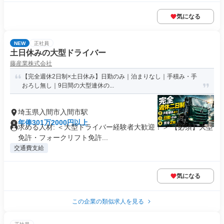
気になる
NEW
正社員
土日休みの大型ドライバー
藤産業株式会社
【完全週休2日制×土日休み】日勤のみ｜泊まりなし｜手積み・手
おろし無し｜9日間の大型連休の...
埼玉県入間市入間市駅
年俸301万2000円以上
求める人材: ＜大型ドライバー経験者大歓迎！＞ 【必須】大型
免許・フォークリフト免許...
交通費支給
気になる
この企業の類似求人を見る