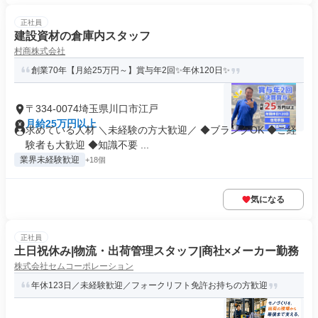
正社員
建設資材の倉庫内スタッフ
村商株式会社
創業70年【月給25万円～】賞与年2回✨年休120日✨
〒334-0074埼玉県川口市江戸
月給25万円以上
求めている人材 ＼未経験の方大歓迎／ ◆ブランクOK ◆ご経
験者も大歓迎 ◆知識不要 ...
業界未経験歓迎
+18個
気になる
正社員
土日祝休み|物流・出荷管理スタッフ|商社×メーカー勤務
株式会社セムコーポレーション
年休123日／未経験歓迎／フォークリフト免許お持ちの方歓迎