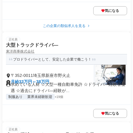
気になる
この企業の類似求人を見る
正社員
大型トラックドライバ―
東洋商事株式会社
プロドライバーとして、安定した企業で働こう！
〒352-0011埼玉県新座市野火止
月給33万円～38万円
求めている人材 ☆大型一種自動車免許 ☆ドライバ―経験者優
遇 ☆過去にドライバ―経験が...
制服あり
業界未経験歓迎
+19個
気になる
正社員