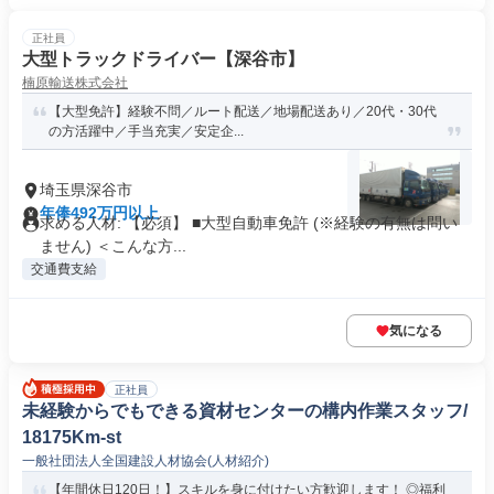
正社員
大型トラックドライバー【深谷市】
楠原輸送株式会社
【大型免許】経験不問／ルート配送／地場配送あり／20代・30代
の方活躍中／手当充実／安定企...
埼玉県深谷市
年俸492万円以上
求める人材: 【必須】 ■大型自動車免許 (※経験の有無は問い
ません) ＜こんな方...
交通費支給
気になる
正社員
未経験からでもできる資材センターの構内作業スタッフ/
18175Km-st
一般社団法人全国建設人材協会(人材紹介)
【年間休日120日！】スキルを身に付けたい方歓迎します！ ◎福利