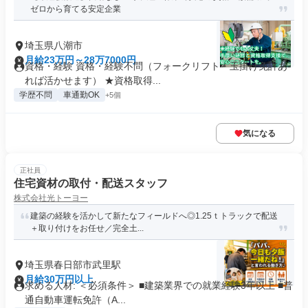
ゼロから育てる安定企業
埼玉県八潮市
月給23万円～28万7000円
資格・経験 資格・経験不問（フォークリフト・玉掛け免許あ
れば活かせます） ★資格取得...
学歴不問
車通勤OK
+5個
気になる
正社員
住宅資材の取付・配送スタッフ
株式会社光トーヨー
建築の経験を活かして新たなフィールドへ◎1.25ｔトラックで配送
＋取り付けをお任せ／完全土...
埼玉県春日部市武里駅
月給30万円以上
求める人材: ＜必須条件＞ ■建築業界での就業経験3年以上 ■普
通自動車運転免許（A...