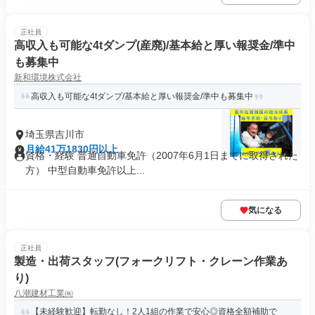
正社員
高収入も可能な4tダンプ(産廃)/基本給と厚い報奨金/準中
も募集中
新和環境株式会社
高収入も可能な4tダンプ/基本給と厚い報奨金/準中も募集中
埼玉県吉川市
月給41万1830円以上
資格・経験 普通自動車免許（2007年6月1日までに取得された
方） 中型自動車免許以上...
気になる
正社員
製造・出荷スタッフ(フォークリフト・クレーン作業あ
り)
八潮建材工業㈱
【未経験歓迎】転勤なし！2人1組の作業で安心◎資格全額補助で