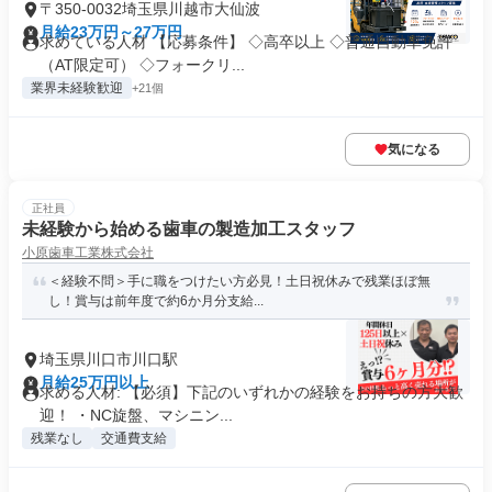
〒350-0032埼玉県川越市大仙波
月給23万円～27万円
求めている人材 【応募条件】 ◇高卒以上 ◇普通自動車免許
（AT限定可） ◇フォークリ...
業界未経験歓迎
+21個
気になる
正社員
未経験から始める歯車の製造加工スタッフ
小原歯車工業株式会社
＜経験不問＞手に職をつけたい方必見！土日祝休みで残業ほぼ無
し！賞与は前年度で約6か月分支給...
埼玉県川口市川口駅
月給25万円以上
求める人材: 【必須】下記のいずれかの経験をお持ちの方大歓
迎！ ・NC旋盤、マシニン...
残業なし
交通費支給