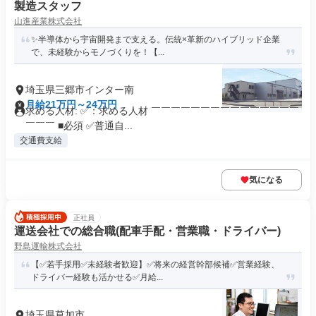
製造スタッフ
山進産業株式会社
✨半導体から宇宙開発まで支える。伝統×革新のハイブリッド企業
で、未経験からモノづくりを！【...
埼玉県三郷市インター南
月給21万円～24万円
求める人材: ✅：求める人材 ￣￣￣￣￣￣￣￣￣￣￣￣￣￣￣
￣￣￣ ■必須 ✅普通自...
交通費支給
気になる
正社員
運送会社での総合職(配車手配・営業職・ドライバー)
野島運輸株式会社
【✅若手採用✅未経験者歓迎】✅将来の経営幹部候補✅営業経験、
ドライバー経験も活かせる✅月給...
埼玉県草加市