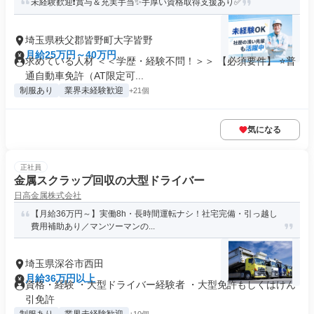
未経験歓迎❗賞与＆充実手当✨手厚い資格取得支援あり✅
埼玉県秩父郡皆野町大字皆野
月給25万円～40万円
求めている人材 ＜＜学歴・経験不問！＞＞ 【必須要件】 ⭐普
通自動車免許（AT限定可...
制服あり
業界未経験歓迎
+21個
気になる
正社員
金属スクラップ回収の大型ドライバー
日高金属株式会社
【月給36万円～】実働8h・長時間運転ナシ！社宅完備・引っ越し
費用補助あり／マンツーマンの...
埼玉県深谷市西田
月給36万円以上
資格・経験 ・大型ドライバー経験者 ・大型免許もしくはけん
引免許