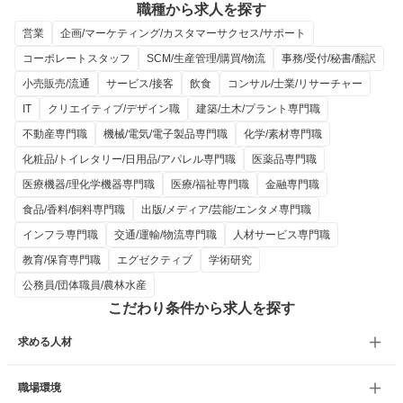
職種から求人を探す
営業
企画/マーケティング/カスタマーサクセス/サポート
コーポレートスタッフ
SCM/生産管理/購買/物流
事務/受付/秘書/翻訳
小売販売/流通
サービス/接客
飲食
コンサル/士業/リサーチャー
IT
クリエイティブ/デザイン職
建築/土木/プラント専門職
不動産専門職
機械/電気/電子製品専門職
化学/素材専門職
化粧品/トイレタリー/日用品/アパレル専門職
医薬品専門職
医療機器/理化学機器専門職
医療/福祉専門職
金融専門職
食品/香料/飼料専門職
出版/メディア/芸能/エンタメ専門職
インフラ専門職
交通/運輸/物流専門職
人材サービス専門職
教育/保育専門職
エグゼクティブ
学術研究
公務員/団体職員/農林水産
こだわり条件から求人を探す
求める人材
職場環境