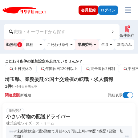
会員登録
ログイン
職種・キーワードから探す
条件保存
勤務地
職種
こだわり条件
業務委託
年収
新着のみ
1
こだわり条件の追加設定を忘れていませんか？
土日祝休み
年間休日120日以上
完全週休2日制
学歴
埼玉県、業務委託の国土交通省の転職・求人情報
1
件
1
〜
1
件目を表示中
関連度順
新着順
詳細表示
業務委託
小さい荷物の配送ドライバー
株式会社ワイズ・ストリーム
✅未経験歓迎✅週5勤務で月給45万円以上可✅学歴 / 職歴 / 経験一切
不問！