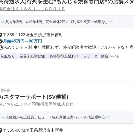
高待遇求人|行列を生む”もんじゃ焼き専門店”の店舗ス
株式会社ＫＩＳＳＵＩ ＧＲＯＵＰ
賞与年2回／昇給年4回／完全週休2日／福利厚生充実／転勤なし
〒359-1123埼玉県所沢市日吉町
月給45万円～88万円
求めている人材 ◆年数問わず、外食経験者大歓迎!! アルバイトなど雇用.
制服あり
業界未経験歓迎
資格取得支援あり
フリーター歓迎
+27個
正社員
カスタマーサポート(SV候補)
あいおいニッセイ同和損害保険株式会社
未経験から正社員デビュー！福利厚生充実♪20・30代活躍中◎
〒359-0041埼玉県所沢市中新井