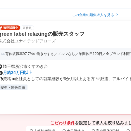
この企業の類似求人を見る
正社員
green label relaxingの販売スタッフ
株式会社ユナイテッドアローズ
育休復職率97.7%の働きやすさ／ノルマなし／年間休日120日／全ブランド利
埼玉県所沢市くすのき台
月給24万円以上
資格 ■正社員としての就業経験が6か月以上ある方 ※派遣、アルバイト・
髪型・髪色自由
こだわり条件
を設定して求人を絞り込みま