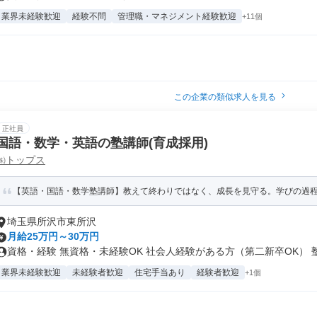
業界未経験歓迎
経験不問
管理職・マネジメント経験歓迎
+11個
この企業の類似求人を見る
正社員
国語・数学・英語の塾講師(育成採用)
㈱トップス
【英語・国語・数学塾講師】教えて終わりではなく、成長を見守る。学びの過
埼玉県所沢市東所沢
月給25万円～30万円
資格・経験 無資格・未経験OK 社会人経験がある方（第二新卒OK） 塾.
業界未経験歓迎
未経験者歓迎
住宅手当あり
経験者歓迎
+1個