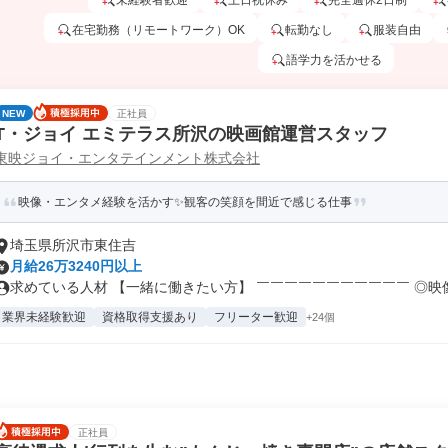
未経験者歓迎
土日祝休み
完全週休2日制
在宅勤務（リモートワーク）OK
転勤なし
服装自由
語学力を活かせる
NEW
正社員
T・ジョイ エミテラス所沢の映画館運営スタッフ
東映ジョイ・エンタテインメント株式会社
映像・エンタメ経験を活かす✨観客の笑顔を間近で感じる仕事
埼玉県所沢市東住吉
月給26万3240円以上
求めている人材 【一緒に働きたい方】 ￣￣￣￣￣￣￣￣￣￣￣ ◎映像・
業界未経験歓迎
資格取得支援あり
フリーター歓迎
+24個
正社員