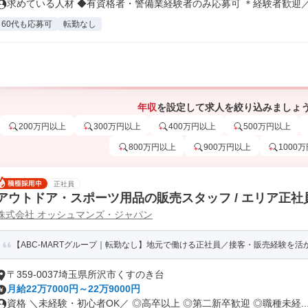
求めている人材 ◆有資格者・警備業経験者のみ応募可 ＊経験者歓迎／ブ
60代も応募可
転勤なし
年収
を設定して求人を絞り込みましょ
200万円以上
300万円以上
400万円以上
500万円以上
800万円以上
900万円以上
1000
正社員
アウトドア・スポーツ用品の販売スタッフ / エリア正社
株式会社 オッシュマンズ・ジャパン
【ABC-MARTグループ｜転勤なし】地元で働ける正社員／接客・販売経験を活かせ
〒359-0037埼玉県所沢市くすのき台
月給22万7000円～22万9000円
資格 ＼未経験・初心者OK／ ◎高卒以上 ◎第二新卒歓迎 ◎職種未経..