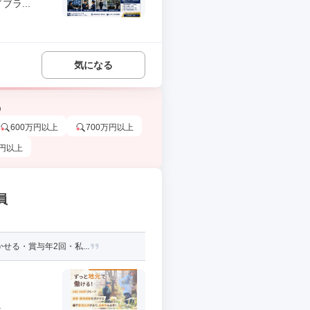
ラ...
気になる
う
600万円以上
700万円以上
万円以上
員
る・賞与年2回・私...
.