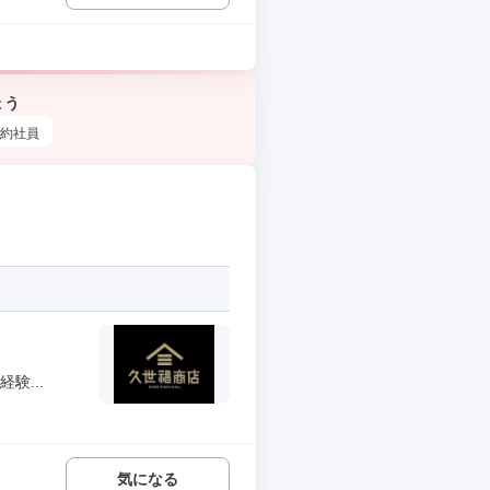
ょう
約社員
験...
気になる