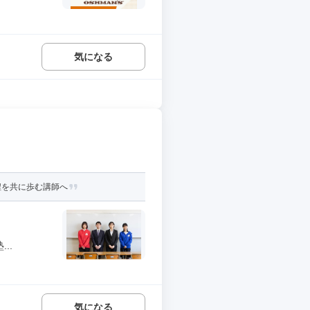
気になる
程を共に歩む講師へ
..
気になる