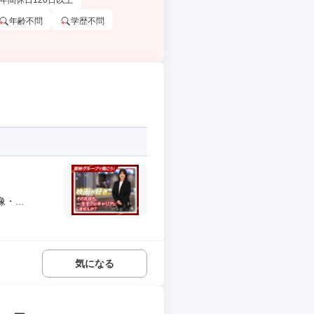
年間休日120日以上
年齢不問
学歴不問
...
気になる