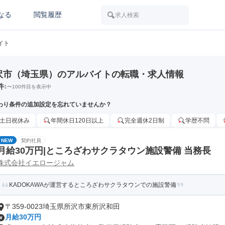
なる
閲覧履歴
求人検索
イト
沢市（埼玉県）のアルバイトの転職・求人情報
件
1
〜
100
件目を表示中
わり条件の追加設定を忘れていませんか？
土日祝休み
年間休日120日以上
完全週休2日制
学歴不問
NEW
契約社員
月給30万円|ところざわサクラタウン施設警備 当務長
株式会社イエロージャム
KADOKAWAが運営するところざわサクラタウンでの施設警備
〒359-0023埼玉県所沢市東所沢和田
月給30万円