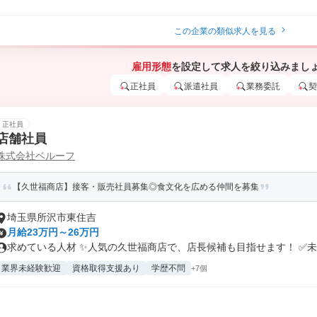
この企業の類似求人を見る
雇用形態
を設定して求人を絞り込みまし
正社員
派遣社員
業務委託
契
正社員
店舗社員
株式会社ベルーフ
【久世福商店】接客・販売社員募集◎食文化を広める仲間を募集
埼玉県所沢市東住吉
月給23万円～26万円
求めている人材 ✨人気の久世福商店で、店長候補も目指せます！ ✅未経
業界未経験歓迎
資格取得支援あり
学歴不問
+7個