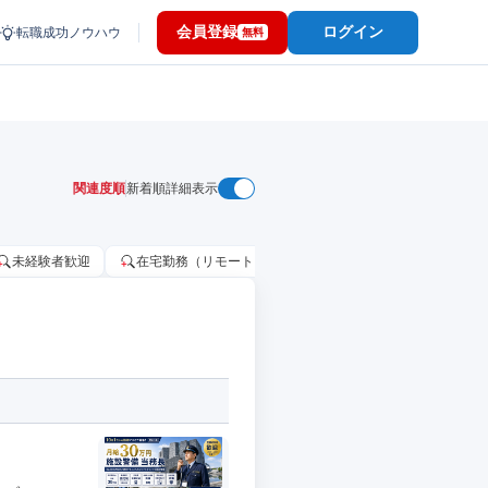
会員登録
ログイン
転職成功ノウハウ
無料
関連度順
新着順
詳細表示
未経験者歓迎
在宅勤務（リモートワーク）OK
家賃補助・住宅手当