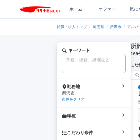
ホーム
オファー
気に
転職・求人トップ
/
埼玉県
/
所沢市
/
アルバ
所
キーワード
169
こだ
勤務地
所沢市
条件をクリア
職種
こだわり条件