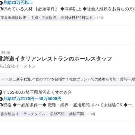
月給23万円以上
求めている人材 【必須条件】 ◆高卒以上 ◆社会人経験をお持ちの方(年
業界未経験歓迎
主婦・主夫歓迎
年間休日120日以上
+12個
正社員
北海道イタリアンレストランのホールスタッフ
株式会社イーストン
＼第二新卒歓迎／“食のプロ”を目指す！複数ブランドでの経験も可能！賞与年3回
〒359-0037埼玉県所沢市くすのき台
月給37万2170円～48万5000円
資格 ◆ー必須条件ー◆ 職種・業界・雇用形態 すべて未経験OK ◆ー..
歩合給あり
ランチタイム
学歴不問
経験不問
+13個