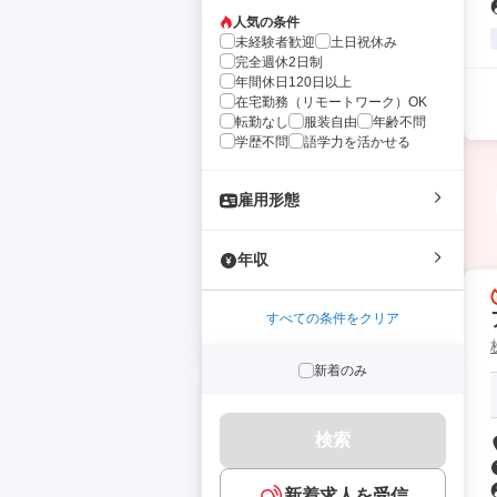
人気の条件
未経験者歓迎
土日祝休み
完全週休2日制
年間休日120日以上
在宅勤務（リモートワーク）OK
転勤なし
服装自由
年齢不問
学歴不問
語学力を活かせる
雇用形態
年収
すべての条件をクリア
新着のみ
検索
新着求人を受信