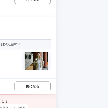
用可能の社割有
...
気になる
しょう