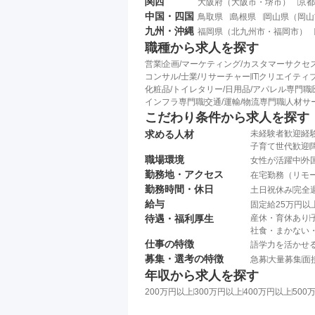
関西
大阪府
（
大阪市
・
堺市
）
京都
中国・四国
鳥取県
島根県
岡山県
（
岡山
九州・沖縄
福岡県
（
北九州市
・
福岡市
）
職種から求人を探す
営業
企画/マーケティング/カスタマーサクセ
コンサル/士業/リサーチャー
IT
クリエイティブ
化粧品/トイレタリー/日用品/アパレル専門職
インフラ専門職
交通/運輸/物流専門職
人材サ
こだわり条件から求人を探す
求める人材
未経験者歓迎
経
子育て世代歓迎
職場環境
女性が活躍中
外
勤務地・アクセス
在宅勤務（リモ
勤務時間・休日
土日祝休み
完全
給与
固定給25万円以
待遇・福利厚生
産休・育休あり
社食・まかない
仕事の特徴
語学力を活かせ
募集・選考の特徴
急募
大量募集
面
年収から求人を探す
200万円以上
300万円以上
400万円以上
500