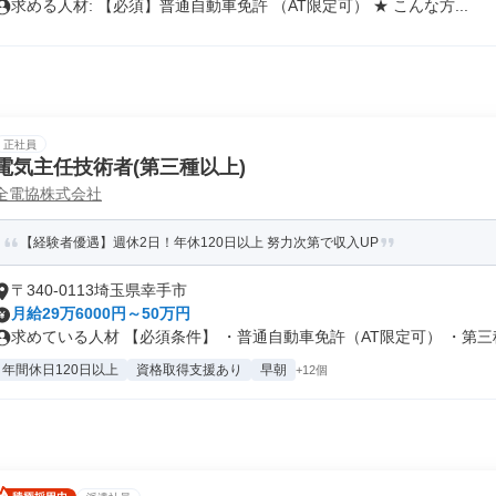
求める人材: 【必須】普通自動車免許 （AT限定可） ★ こんな方...
正社員
電気主任技術者(第三種以上)
全電協株式会社
【経験者優遇】週休2日！年休120日以上 努力次第で収入UP
〒340-0113埼玉県幸手市
月給29万6000円～50万円
求めている人材 【必須条件】 ・普通自動車免許（AT限定可） ・第三種.
年間休日120日以上
資格取得支援あり
早朝
+12個