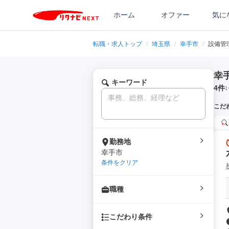
ホーム
オファー
気に
転職・求人トップ
/
埼玉県
/
幸手市
/
設備管
幸
キーワード
4
件
1
こだ
勤務地
幸手市
条件をクリア
職種
こだわり条件