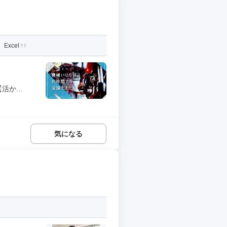
xcel
か...
気になる