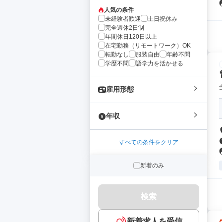
人気の条件
未経験者歓迎
土日祝休み
完全週休2日制
年間休日120日以上
在宅勤務（リモートワーク）OK
転勤なし
服装自由
年齢不問
学歴不問
語学力を活かせる
雇用形態
年収
すべての条件をクリア
新着のみ
検索
新着求人を受信