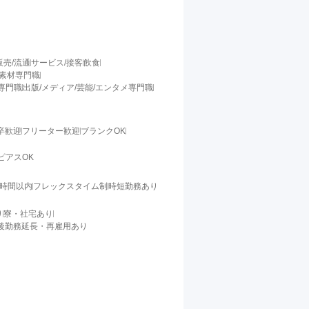
販売/流通
サービス/接客
飲食
/素材専門職
料専門職
出版/メディア/芸能/エンタメ専門職
卒歓迎
フリーター歓迎
ブランクOK
ピアスOK
0時間以内
フレックスタイム制
時短勤務あり
り
寮・社宅あり
後勤務延長・再雇用あり