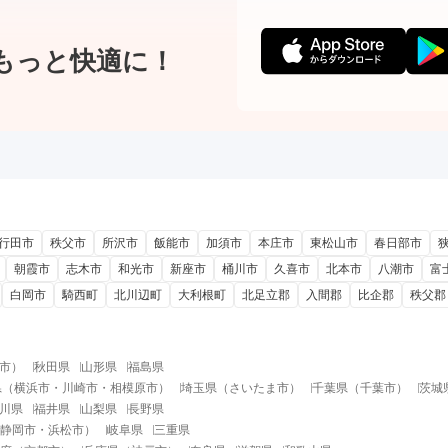
もっと快適に！
行田市
秩父市
所沢市
飯能市
加須市
本庄市
東松山市
春日部市
朝霞市
志木市
和光市
新座市
桶川市
久喜市
北本市
八潮市
富
白岡市
騎西町
北川辺町
大利根町
北足立郡
入間郡
比企郡
秩父郡
市
）
秋田県
山形県
福島県
県
（
横浜市
・
川崎市
・
相模原市
）
埼玉県
（
さいたま市
）
千葉県
（
千葉市
）
茨城
川県
福井県
山梨県
長野県
静岡市
・
浜松市
）
岐阜県
三重県