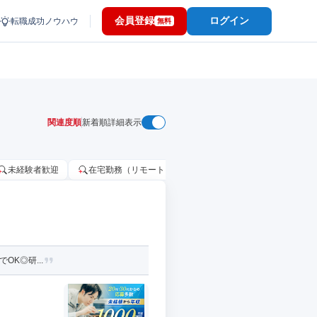
会員登録
ログイン
転職成功ノウハウ
無料
関連度順
新着順
詳細表示
未経験者歓迎
在宅勤務（リモートワーク）OK
家賃補助・住宅手当
OK◎研...