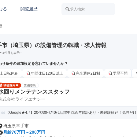
なる
閲覧履歴
求人検索
理
手市（埼玉県）の設備管理の転職・求人情報
〜
4
件目を表示中
わり条件の追加設定を忘れていませんか？
土日祝休み
年間休日120日以上
完全週休2日制
学歴不問
業務委託
水回りメンテナンススタッフ
株式会社ライフエナジー
【Google★4.7】20代/30代/40代活躍中◎給与保証あり・未経験歓迎！免許だけで
埼玉県幸手市
月給70万円～200万円