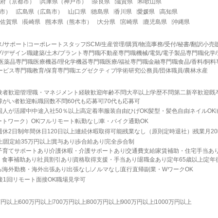
府
（
京都市
）
兵庫県
（
神戸市
）
奈良県
滋賀県
和歌山県
市
）
広島県
（
広島市
）
山口県
徳島県
香川県
愛媛県
高知県
佐賀県
長崎県
熊本県
（
熊本市
）
大分県
宮崎県
鹿児島県
沖縄県
ス/サポート
コーポレートスタッフ
SCM/生産管理/購買/物流
事務/受付/秘書/翻訳
小売
/デザイン職
建築/土木/プラント専門職
不動産専門職
機械/電気/電子製品専門職
化学
医薬品専門職
医療機器/理化学機器専門職
医療/福祉専門職
金融専門職
食品/香料/飼
ービス専門職
教育/保育専門職
エグゼクティブ
学術研究
公務員/団体職員/農林水産
験者歓迎
管理職・マネジメント経験歓迎
年齢不問
大卒以上
学歴不問
第二新卒歓迎
既
障がい者歓迎
転職回数不問
60代も応募可
70代も応募可
国人が活躍中
中途入社50％以上
高定着率
服装自由
ひげOK
髪型・髪色自由
ネイルOK
ートワーク）OK
フルリモート
転勤なし
車・バイク通勤OK
週休2日制
年間休日120日以上
連続休暇取得可能
残業なし（原則定時退社）
残業月2
上
固定給35万円以上
賞与あり
歩合給あり
完全歩合制
子育てサポートあり
介護休暇・介護サポートあり
交通費支給
家賃補助・住宅手当あ
・食事補助あり
社員割引あり
資格取得支援・手当あり
退職金あり
定年65歳以上
定年
る
海外勤務・海外出張あり
出張なし
ノルマなし
直行直帰
副業・WワークOK
接1回
リモート面接OK
職場見学可
万円以上
600万円以上
700万円以上
800万円以上
900万円以上
1000万円以上