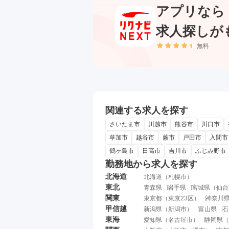
アプリなら
求人探しが
無料
関連する求人を探す
さいたま市
川越市
熊谷市
川口市
草加市
越谷市
蕨市
戸田市
入間市
鶴ヶ島市
日高市
吉川市
ふじみ野市
勤務地から求人を探す
北海道
北海道
（
札幌市
）
東北
青森県
岩手県
宮城県
（
仙台
関東
東京都
（
東京23区
）
神奈川
甲信越
新潟県
（
新潟市
）
富山県
石
東海
愛知県
（
名古屋市
）
静岡県
（