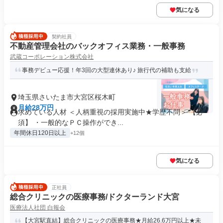
気になる
契約社員
不動産管理会社のバックオフィス業務・一般事務
武蔵コーポレーション株式会社
事務デビュー応援！年3回の大型連休あり♪ 旅行代の補助も支給
埼玉県さいたま市大宮区桜木町
月給28万円
求めている人材 ＜人柄重視の採用実施中★学歴不問＞ 【必
須】 ・一般的なＰＣ操作ができ...
年間休日120日以上
+12個
気になる
正社員
総合クリニックの医療事務/ドクターランド大宮
医療法人社団 白報会
【大宮駅直結】総合クリニックの医療事務★月給26.6万円以上★未