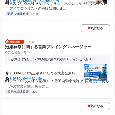
月給27万3000円～52万5000円
求めている人材 ★研修カリキュラムがしっかりしてるから、
アイブロウリストの経験は問いま...
業界未経験歓迎
+23個
気になる
正社員
冠婚葬祭に関する営業プレイングマネージャー
株式会社セレモニー
残業ほぼなし／17:30終業／業界未経験OK／インセンあり
〒330-0841埼玉県さいたま市大宮区東町
月給30万円～40万円
求めている人材 ＜必須＞ ＊普通自動車免許(AT限定可) ＊何ら
かの営業経験がある方 ...
業界未経験歓迎
+20個
気になる