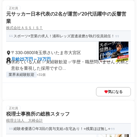
正社員
元サッカー日本代表の2名が運営✅️20代活躍中の反響営
業
株式会社ＡＳＳＩＳＴ
スポーツ×営業の求人！浦和レッズ渡邊凌磨が執行役員就任！
〒330-0800埼玉県さいたま市大宮区
月給25万円～70万円
求めている人材 ✅未経験歓迎 ✅学歴・職歴問いません 人柄と
意欲を重視した採用です◎...
業界未経験歓迎
+31個
気になる
正社員
税理士事務所の総務スタッフ
税理士法人 大崎会計
経験者優遇◎年3回の賞与支給♪在宅あり！⭐残業ほぼ無し⭐