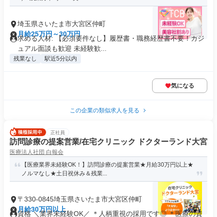
埼玉県さいたま市大宮区仲町
月給25万円～30万円
求める人材: 【必須要件なし】履歴書・職務経歴書不要！カジ
ュアル面談も歓迎 未経験歓...
残業なし
駅近5分以内
気になる
この企業の類似求人を見る
正社員
訪問診療の提案営業/在宅クリニック ドクターランド大宮
医療法人社団 白報会
【医療業界未経験OK！】訪問診療の提案営業★月給30万円以上★
ノルマなし★土日祝休み＆残業...
〒330-0845埼玉県さいたま市大宮区仲町
月給30万円以上
資格 ＼業界未経験OK／ ＊人柄重視の採用です◎ ＊医療の資