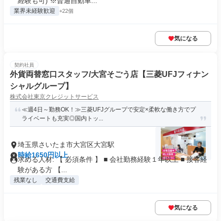
経験も可) ※普通自動車...
業界未経験歓迎
+22個
気になる
契約社員
外貨両替窓口スタッフ/大宮そごう店【三菱UFJフィナン
シャルグループ】
株式会社東京クレジットサービス
≪週4日～勤務OK！≫三菱UFJグループで安定×柔軟な働き方でプ
ライベートも充実◎国内トッ...
埼玉県さいたま市大宮区大宮駅
時給1650円以上
求める人材: 【 必須条件 】 ■ 会社勤務経験１年以上 ■ 接客経
験がある方 【...
残業なし
交通費支給
気になる