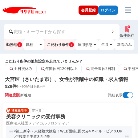
会員登録
ログイン
職種・キーワードから探す
条件保存
勤務地
職種
こだわり条件
雇用形態
年収
新着のみ
1
1
こだわり条件の追加設定を忘れていませんか？
土日祝休み
年間休日120日以上
完全週休2日制
学歴
大宮区（さいたま市）、女性が活躍中の転職・求人情報
928
件
1
〜
100
件目を表示中
関連度順
新着順
詳細表示
正社員
美容クリニックの受付事務
医療法人社団メディカルフロンティア
<第二新卒・未経験大歓迎！WEB面接1回のみ>ネイル・ピアスOK
／*残業月平均3.2h*美...