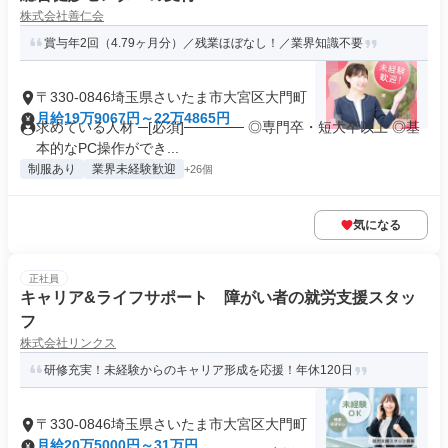
株式会社善仁会
賞与年2回（4.79ヶ月分）／残業ほぼなし！／業界知識不要
〒330-0846埼玉県さいたま市大宮区大門町
月給19万9067円～22万4865円
求めている人材 ─[必須]────── ◎専門卒・短大卒以上 ◎基
本的なPC操作ができ...
制服あり
業界未経験歓迎
+26個
気になる
正社員
キャリア&ライフサポート 障がい者の就労支援スタッ
フ
株式会社リンクス
研修充実！未経験からのキャリア形成を応援！年休120日
〒330-0846埼玉県さいたま市大宮区大門町
月給20万5000円～31万円