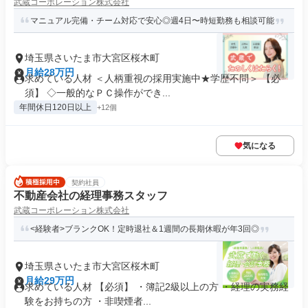
武蔵コーポレーション株式会社
マニュアル完備・チーム対応で安心◎週4日〜時短勤務も相談可能
埼玉県さいたま市大宮区桜木町
月給28万円
求めている人材 ＜人柄重視の採用実施中★学歴不問＞ 【必
須】 ◇一般的なＰＣ操作ができ...
年間休日120日以上
+12個
気になる
契約社員
不動産会社の経理事務スタッフ
武蔵コーポレーション株式会社
<経験者>ブランクOK！定時退社＆1週間の長期休暇が年3回◎
埼玉県さいたま市大宮区桜木町
月給29万円
求めている人材 【必須】 ・簿記2級以上の方 ・経理の実務経
験をお持ちの方 ・非喫煙者...