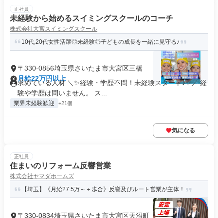
正社員
未経験から始めるスイミングスクールのコーチ
株式会社大宮スイミングスクール
10代,20代女性活躍◎未経験◎子どもの成長を一緒に見守る♪
〒330-0856埼玉県さいたま市大宮区三橋
月給22万円以上
求めている人材 ＼✨経験・学歴不問！未経験スタート♪✨／ 経
験や学歴は問いません。 ス...
業界未経験歓迎
+21個
気になる
正社員
住まいのリフォーム反響営業
株式会社ヤマダホームズ
【埼玉】《月給27.5万～＋歩合》反響及びルート営業が主体！
〒330-0834埼玉県さいたま市大宮区天沼町