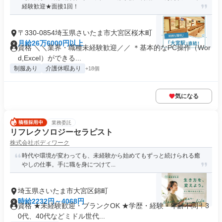
経験歓迎★面接1回！
〒330-0854埼玉県さいたま市大宮区桜木町
月給26万6000円以上
資格 ＼＼業界・職種未経験歓迎／／ ＊基本的なPC操作（Wor
d,Excel）ができる...
制服あり
介護休暇あり
+18個
気になる
業務委託
リフレクソロジーセラピスト
株式会社ボディワーク
時代や環境が変わっても、未経験から始めてもずっと続けられる癒
やしの仕事。手に職を身につけて...
埼玉県さいたま市大宮区錦町
時給2232円～4068円
資格 ★未経験歓迎・ブランクOK ★学歴・経験・年齢不問！3
0代、40代などミドル世代...