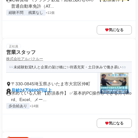
普通自動車免許（AT...
経験不問
残業なし
+11個
気になる
正社員
営業スタッフ
株式会社アルバクルー
未経験歓迎❗人と企業の架け橋に✨待遇充実・土日休みで働き易い
〒330-0845埼玉県さいたま市大宮区仲町
月給24万6600円以上
求めている人材 【必須条件】 ✅基本的PC操作ができる方 (Wo
rd、Excel、メー...
歩合給あり
+14個
気になる