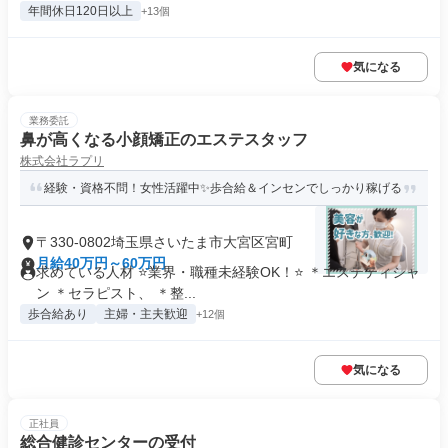
年間休日120日以上
+13個
気になる
業務委託
鼻が高くなる小顔矯正のエステスタッフ
株式会社ラプリ
経験・資格不問！女性活躍中✨歩合給＆インセンでしっかり稼げる
〒330-0802埼玉県さいたま市大宮区宮町
月給40万円～60万円
求めている人材 ⭐業界・職種未経験OK！⭐ ＊エステティシャ
ン ＊セラピスト、 ＊整...
歩合給あり
主婦・主夫歓迎
+12個
気になる
正社員
総合健診センターの受付