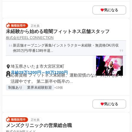
気になる
正社員
未経験から始める暗闇フィットネス店舗スタッフ
株式会社FEEL CONNECTION
新店舗オープニング募集/インストラクター未経験・無資格OK/月収
例35万円/早番13時半退...
埼玉県さいたま市大宮区宮町
月給29万1200円～80万1200円
応募資格 フィットネス未経験、運動習慣のなかった方も多く
活躍中です。 第二新卒や既卒の...
制服あり
業界未経験歓迎
+19個
気になる
正社員
メンズクリニックの営業総合職
株式会社HRエイド