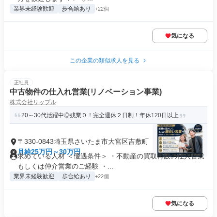
業界未経験歓迎
歩合給あり
+22個
気になる
この企業の類似求人を見る
正社員
中古物件の仕入れ営業(リノベーション事業)
株式会社リップル
20～30代活躍中◎残業０！完全週休２日制！年休120日以上
〒330-0843埼玉県さいたま市大宮区吉敷町
月給25万円～30万円
求めている人材 ＜優遇条件＞ ・不動産の買取再販の仕入営業
もしくは仲介営業のご経験 ・...
業界未経験歓迎
歩合給あり
+22個
気になる