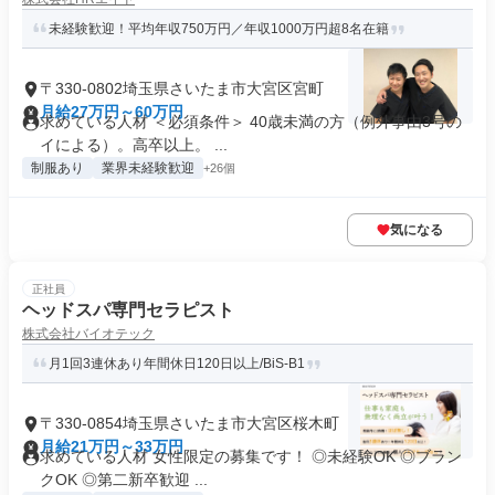
未経験歓迎！平均年収750万円／年収1000万円超8名在籍
〒330-0802埼玉県さいたま市大宮区宮町
月給27万円～60万円
求めている人材 ＜必須条件＞ 40歳未満の方（例外事由3号の
イによる）。高卒以上。 ...
制服あり
業界未経験歓迎
+26個
気になる
正社員
ヘッドスパ専門セラピスト
株式会社バイオテック
月1回3連休あり年間休日120日以上/BiS-B1
〒330-0854埼玉県さいたま市大宮区桜木町
月給21万円～33万円
求めている人材 女性限定の募集です！ ◎未経験OK ◎ブラン
クOK ◎第二新卒歓迎 ...