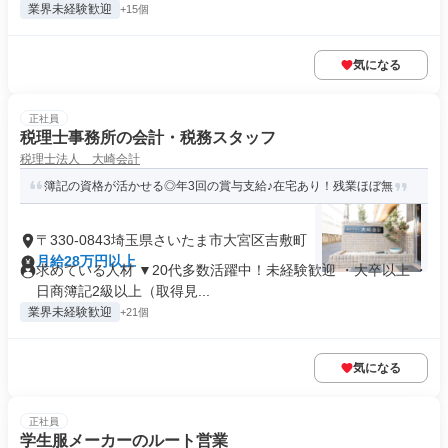
業界未経験歓迎
+15個
気になる
正社員
税理士事務所の会計・税務スタッフ
税理士法人 大崎会計
簿記の資格が活かせる◎年3回の賞与支給♪在宅あり！残業ほぼ無
〒330-0843埼玉県さいたま市大宮区吉敷町
月給28万円以上
求めている人材 ▼20代多数活躍中！未経験歓迎 ・大卒以上 ・
日商簿記2級以上（取得見...
業界未経験歓迎
+21個
気になる
正社員
学生服メーカーのルート営業