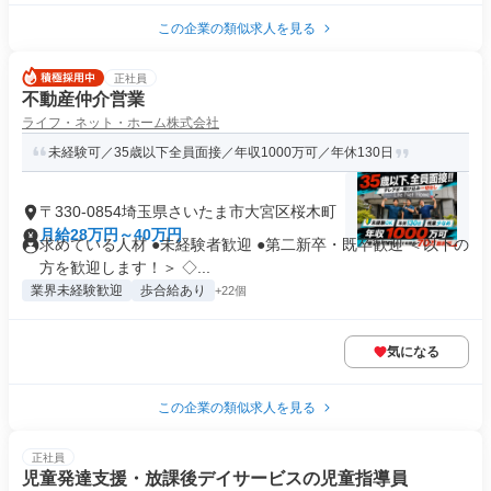
この企業の類似求人を見る
正社員
不動産仲介営業
ライフ・ネット・ホーム株式会社
未経験可／35歳以下全員面接／年収1000万可／年休130日
〒330-0854埼玉県さいたま市大宮区桜木町
月給28万円～40万円
求めている人材 ●未経験者歓迎 ●第二新卒・既卒歓迎 ＜以下の
方を歓迎します！＞ ◇...
業界未経験歓迎
歩合給あり
+22個
気になる
この企業の類似求人を見る
正社員
児童発達支援・放課後デイサービスの児童指導員