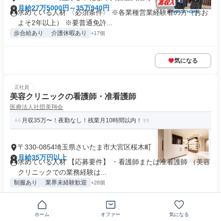
月給27万5000円～35万940円
求めている人材 〈必須条件〉 ※各業種営業経験者の方（おお
よそ2年以上） ※要普通免許...
歩合給あり
介護休暇あり
+17個
気になる
正社員
美容クリニックの看護師・准看護師
医療法人社団美翔会
月収35万〜！夜勤なし！残業月10時間以内！
〒330-0854埼玉県さいたま市大宮区桜木町
月給35万円以上
求めている人材 【応募要件】 ・看護師または准看護師 （美容
クリニックでの業務経験は...
制服あり
業界未経験歓迎
+28個
気になる
ホーム
オファー
気になる