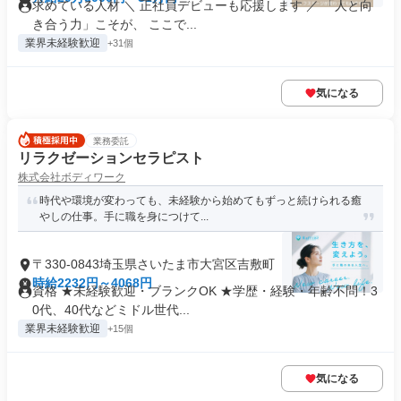
求めている人材 ＼ 正社員デビューも応援します ／ 「人と向
き合う力」こそが、 ここで...
業界未経験歓迎
+31個
気になる
業務委託
リラクゼーションセラピスト
株式会社ボディワーク
時代や環境が変わっても、未経験から始めてもずっと続けられる癒
やしの仕事。手に職を身につけて...
〒330-0843埼玉県さいたま市大宮区吉敷町
時給2232円～4068円
資格 ★未経験歓迎・ブランクOK ★学歴・経験・年齢不問！3
0代、40代などミドル世代...
業界未経験歓迎
+15個
気になる