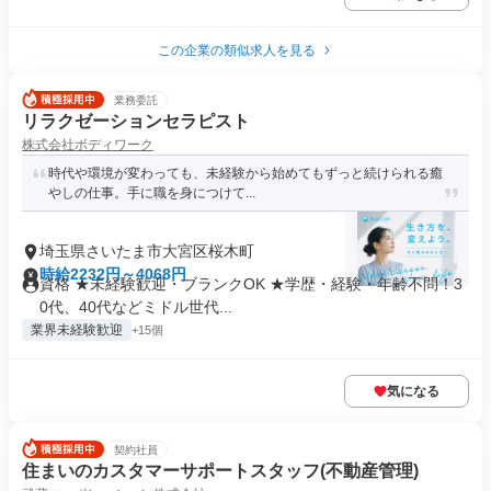
この企業の類似求人を見る
業務委託
リラクゼーションセラピスト
株式会社ボディワーク
時代や環境が変わっても、未経験から始めてもずっと続けられる癒
やしの仕事。手に職を身につけて...
埼玉県さいたま市大宮区桜木町
時給2232円～4068円
資格 ★未経験歓迎・ブランクOK ★学歴・経験・年齢不問！3
0代、40代などミドル世代...
業界未経験歓迎
+15個
気になる
契約社員
住まいのカスタマーサポートスタッフ(不動産管理)