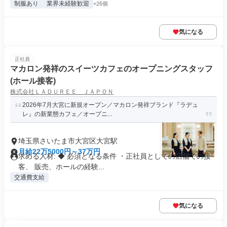
制服あり
業界未経験歓迎
+26個
気になる
正社員
マカロン発祥のスイーツカフェのオープニングスタッフ
(ホール接客)
株式会社ＬＡＤＵＲＥＥ ＪＡＰＯＮ
2026年7月大宮に新規オープン／マカロン発祥ブランド『ラデュ
レ』の新業態カフェ／オープニ...
埼玉県さいたま市大宮区大宮駅
月給22万5000円～37万円
求める人材: ◆ 必須となる条件 ・正社員としての店舗での接
客、 販売、ホールの経験...
交通費支給
気になる