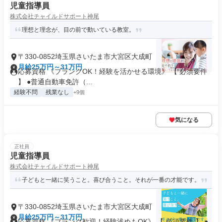
児童指導員
株式会社チャイルドサポート神尾
理想と理念が、目の前で動いている教室。
〒330-0852埼玉県さいたま市大宮区大成町
月給25万円～31万円
応募資格 《ブランクOK！経験を活かせる環境》 【 必須要件
】 ●普通自動車免許（...
経験不問
残業なし
+9個
気になる
正社員
児童指導員
株式会社チャイルドサポート神尾
子どもと一緒に笑うこと。喜び合うこと。それが一番の才能です。
〒330-0852埼玉県さいたま市大宮区大成町
月給25万円～31万円
応募資格 《ブランク歓迎！経験浅めもOK》 【 必須要件 】 ●