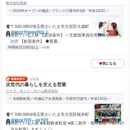
株式会社徳栄
2024年オープンの施設✨ブランク◎賞与年2回・年休120日
〒330-0852埼玉県さいたま市大宮区大成町
月給22万5000円以上
求めている人材 【必須条件】 ✅児童指導員任⽤資格をお持ち
の方 【歓迎条件】 ◆普通...
年間休日120日以上
+10個
気になる
正社員
次世代の暮らしを支える営業
ライフ・ネット・ホーム株式会社
未経験歓迎／35歳以下全員面接／月収50万超可／年休130日
〒330-0854埼玉県さいたま市大宮区桜木町
月給26万円～40万円
求めている人材 ●未経験者歓迎 ●第二新卒・既卒歓迎 ＜以下の
方を歓迎します！＞ ◇...