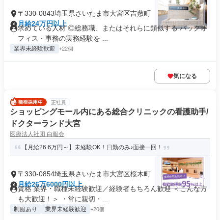
〒330-0843埼玉県さいたま市大宮区吉敷町
月給24万円以上
求めている人材 ◎総務職、またはそれらに類似する バックオ
フィス・事務の実務経験を ...
業界未経験歓迎
+22個
気になる
正社員
ショッピングモール内にある総合クリニックの看護助手/
ドクターランド大宮
医療法人社団 白報会
【月給26.6万円～】未経験OK！日勤のみ♪面接一回！
〒330-0854埼玉県さいたま市大宮区桜木町
月給26万6000円以上
資格 業界・職種未経験歓迎／経験者もちろん歓迎 ＜こんな方
も大歓迎！＞ ・常に親切・...
制服あり
業界未経験歓迎
+20個