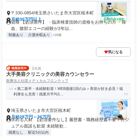
〒330-0854埼玉県さいたま市大宮区桜木町
月給30万円以上
資格 【必須条件】 ・臨床検査技師の資格をお持ちの方 ・採
血、腹部エコーの経験が2年以...
制服あり
介護休暇あり
+18個
気になる
正社員
大手美容クリニックの美容カウンセラー
医療法人社団メディカルフロンティア
＜第二新卒・未経験歓迎！WEB面接1回のみ＞美容が好き必見！福
利厚生も充実！残業月平均3....
埼玉県さいたま市大宮区桜木町
月給28万円～36万円
求める人材: 【必須要件なし】履歴書・職務経歴書不要！カジ
ュアル面談も歓迎 未経験歓...
残業なし
駅近5分以内