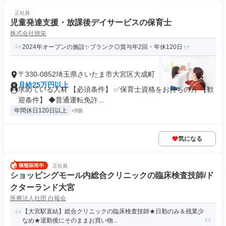
正社員
児童発達支援・放課後デイサービスの保育士
株式会社徳栄
2024年オープンの施設✨ブランク◎賞与年2回・年休120日
〒330-0852埼玉県さいたま市大宮区大成町
月給25万円以上
求めている人材 【必須条件】 ✅保育⼠資格をお持ちの方 【歓
迎条件】 ◆普通運転免許...
年間休日120日以上
+9個
気になる
正社員
ショッピングモール内総合クリニックの臨床検査技師/ド
クターランド大宮
医療法人社団 白報会
【大宮駅直結】総合クリニックの臨床検査技師★日勤のみ＆残業少
なめ★退勤後にそのままお買い物...