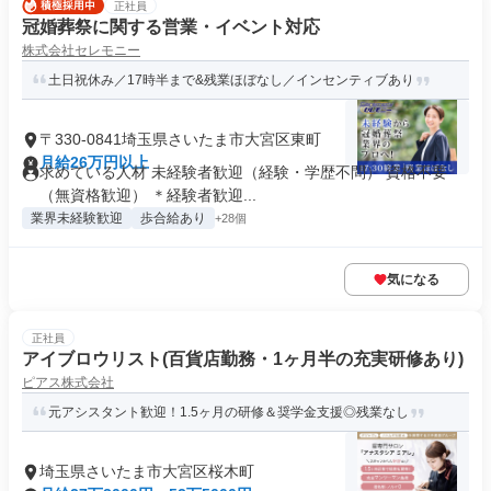
正社員
冠婚葬祭に関する営業・イベント対応
株式会社セレモニー
土日祝休み／17時半まで&残業ほぼなし／インセンティブあり
〒330-0841埼玉県さいたま市大宮区東町
月給26万円以上
求めている人材 未経験者歓迎（経験・学歴不問） 資格不要
（無資格歓迎） ＊経験者歓迎...
業界未経験歓迎
歩合給あり
+28個
気になる
正社員
アイブロウリスト(百貨店勤務・1ヶ月半の充実研修あり)
ピアス株式会社
元アシスタント歓迎！1.5ヶ月の研修＆奨学金支援◎残業なし
埼玉県さいたま市大宮区桜木町