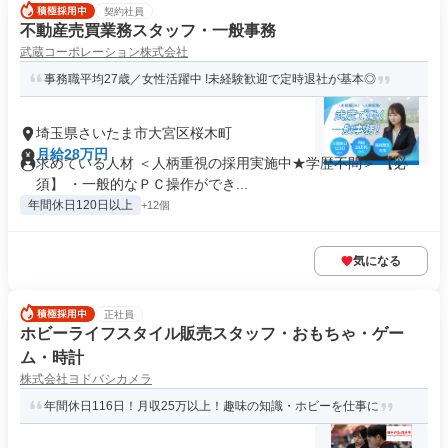
契約社員
不動産売買業務スタッフ・一般事務
武蔵コーポレーション株式会社
事務職平均27歳／女性活躍中 !未経験歓迎で定時退社が基本◎
埼玉県さいたま市大宮区桜木町
月給28万円
求めている人材 ＜人柄重視の採用実施中★学歴不問＞ 【必
須】 ・一般的なＰＣ操作ができ...
年間休日120日以上
+12個
気になる
正社員
ホビーライフスタイル販売スタッフ・おもちゃ・ゲー
ム・時計
株式会社ヨドバシカメラ
年間休日116日！月収25万以上！趣味の知識・ホビーを仕事に