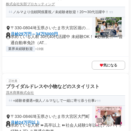
株式会社矢部プロカッティング
ノルマより信頼関係重視／未経験者歓迎！20〜30代活躍中！
〒330-0804埼玉県さいたま市大宮区堀の内
町
月給29万円～34万5000円
求めている人材 30代40代活躍中 未経験OK！ ■必須要件 ・普
通自動車免許（AT...
業界未経験歓迎
+19個
気になる
正社員
ブライダルドレスや小物などのスタイリスト
茂木商事株式会社
⭐経験者優遇⭐個人ノルマなしで一組に寄り添う仕事♪
〒330-0846埼玉県さいたま市大宮区大門町
月給24万円以上
求めている人材 ⏩高卒以上 ⏩社会人経験1年以上(アルバイト