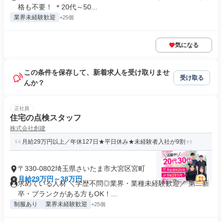
格も不要！ ＊20代～50...
業界未経験歓迎
+25個
気になる
この条件を保存して、新着求人を受け取りませ
受け取る
んか？
正社員
住宅の点検スタッフ
株式会社創建
月給29万円以上／年休127日★平日休み★未経験者入社が9割
〒330-0802埼玉県さいたま市大宮区宮町
月給29万円～38万円
求めている人材 ＼学歴不問◎業界・業種未経験歓迎／ 第二新
卒・ブランクがある方もOK！...
制服あり
業界未経験歓迎
+25個