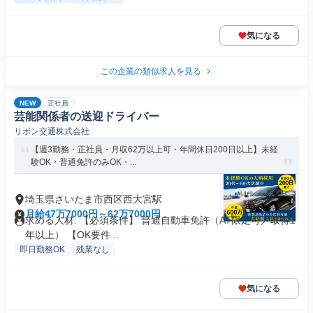
気になる
この企業の類似求人を見る
NEW
正社員
芸能関係者の送迎ドライバー
リボン交通株式会社
【週3勤務・正社員・月収62万以上可・年間休日200日以上】未経
験OK・普通免許のみOK・...
埼玉県さいたま市西区西大宮駅
月給47万7000円～62万7000円
求める人材: 【必須条件】 普通自動車免許（AT限定可／取得1
年以上） 【OK要件...
即日勤務OK
残業なし
気になる