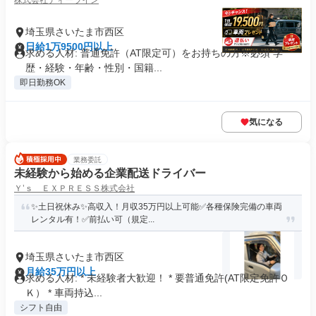
株式会社ディーライン
円超
埼玉県さいたま市西区
日給1万9500円以上
求める人材: 普通免許（AT限定可）をお持ちの方※必須 学
歴・経験・年齢・性別・国籍...
即日勤務OK
気になる
業務委託
未経験から始める企業配送ドライバー
Ｙ’ｓ ＥＸＰＲＥＳＳ株式会社
✨土日祝休み✨高収入！月収35万円以上可能✅各種保険完備の車両
レンタル有！✅前払い可（規定...
埼玉県さいたま市西区
月給35万円以上
求める人材: * 未経験者大歓迎！ * 要普通免許(AT限定免許Ｏ
Ｋ） * 車両持込...
シフト自由