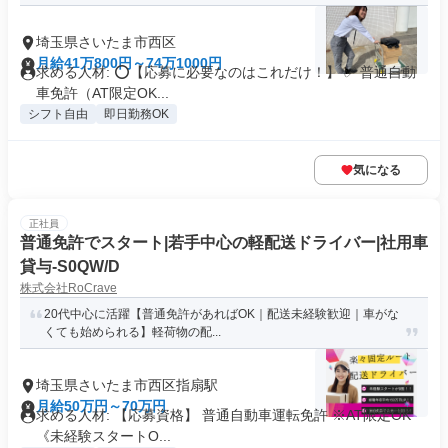
埼玉県さいたま市西区
月給41万800円～74万1000円
求める人材: ⭕️【応募に必要なのはこれだけ！】 ✅ 普通自動
車免許（AT限定OK...
シフト自由
即日勤務OK
気になる
正社員
普通免許でスタート|若手中心の軽配送ドライバー|社用車
貸与-S0QW/D
株式会社RoCrave
20代中心に活躍【普通免許があればOK｜配送未経験歓迎｜車がな
くても始められる】軽荷物の配...
埼玉県さいたま市西区指扇駅
月給50万円～70万円
求める人材: 【応募資格】 普通自動車運転免許 ※AT限定OK
《未経験スタートO...