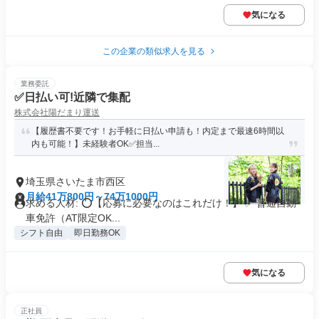
気になる
この企業の類似求人を見る
業務委託
✅日払い可!近隣で集配
株式会社陽だまり運送
【履歴書不要です！お手軽に日払い申請も！内定まで最速6時間以
内も可能！】未経験者OK✅担当...
埼玉県さいたま市西区
月給41万800円～74万1000円
求める人材: ⭕️【応募に必要なのはこれだけ！】 ✅ 普通自動
車免許（AT限定OK...
シフト自由
即日勤務OK
気になる
正社員