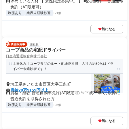
求めている人材 【 女性限定募集中。 】 ■必須条件 ・普通運転
免許（AT限定可）...
制服あり
業界未経験歓迎
+21個
気になる
正社員
コープ商品の宅配ドライバー
日生流通運輸倉庫株式会社
土日休み！コープ食品のルート配達正社員！入社の約80％はドラ
イバー未経験者です！
埼玉県さいたま市西区大字三条町
月給28万9155円以上
資格・経験 普通自動車免許(AT限定可) ※平成29年3月以降に
普通免許を取得された方...
制服あり
業界未経験歓迎
+25個
気になる