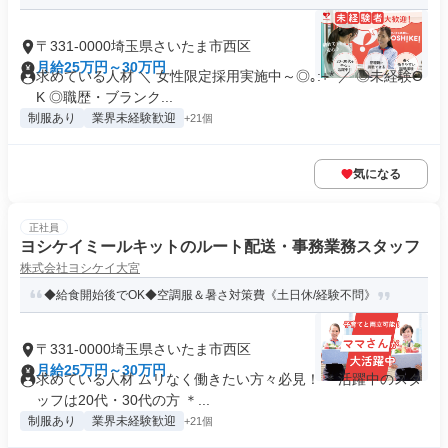
〒331-0000埼玉県さいたま市西区
月給25万円～30万円
求めている人材 ＼ 女性限定採用実施中～◎｡:+* ／ ◎未経験O
K ◎職歴・ブランク...
制服あり
業界未経験歓迎
+21個
気になる
正社員
ヨシケイミールキットのルート配送・事務業務スタッフ
株式会社ヨシケイ大宮
◆給食開始後でOK◆空調服＆暑さ対策費《土日休/経験不問》
〒331-0000埼玉県さいたま市西区
月給25万円～30万円
求めている人材 ムリなく働きたい方々必見！ ＊活躍中のスタ
ッフは20代・30代の方 ＊...
制服あり
業界未経験歓迎
+21個