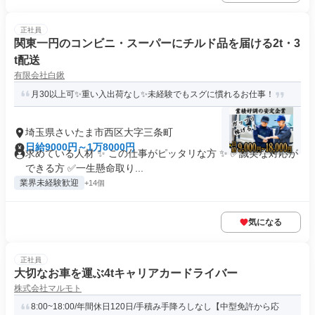
正社員
関東一円のコンビニ・スーパーにチルド品を届ける2t・3
t配送
有限会社白鍬
月30以上可✨重い入出荷なし✨未経験でもスグに慣れるお仕事！
埼玉県さいたま市西区大字三条町
日給9000円～1万8000円
求めている人材 ✨ この仕事がピッタリな方 ✨ ✅誠実な対応が
できる方 ✅一生懸命取り...
業界未経験歓迎
+14個
気になる
正社員
大切なお車を運ぶ4tキャリアカードライバー
株式会社マルモト
8:00~18:00/年間休日120日/手積み手降ろしなし【中型免許から応