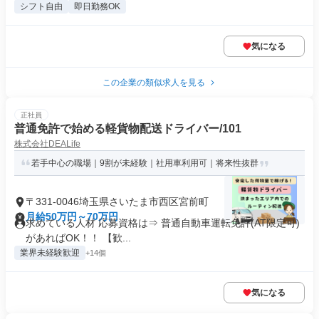
シフト自由
即日勤務OK
気になる
この企業の類似求人を見る
正社員
普通免許で始める軽貨物配送ドライバー/101
株式会社DEALife
若手中心の職場｜9割が未経験｜社用車利用可｜将来性抜群
〒331-0046埼玉県さいたま市西区宮前町
月給50万円～70万円
求めている人材 応募資格は⇒ 普通自動車運転免許(AT限定可)
があればOK！！ 【歓...
業界未経験歓迎
+14個
気になる