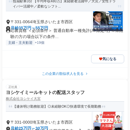
指扇駅車3分 【平均年収480万】未経験者活躍中／大宮／女性ドラ
イバー活躍中／柔軟なシフト...
〒331-0064埼玉県さいたま市西区
月給35万円～55万円
応募資格 ＜必須条件＞ 普通自動車一種免許(AT限定可) ※未経
験の方の場合以下の条件...
主婦・主夫歓迎
+19個
気になる
この企業の類似求人を見る
正社員
ヨシケイミールキットの配送スタッフ
株式会社ヨシケイ大宮
【連休明け勤務歓迎】◎未経験OK◎快適環境で長期勤務
〒331-0000埼玉県さいたま市西区
月給25万円～30万円