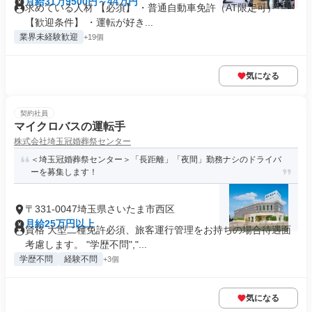
月給31万9500円～44万円
求めている人材 【必須】 ・普通自動車免許（AT限定可）
【歓迎条件】 ・運転が好き...
業界未経験歓迎
+19個
気になる
契約社員
マイクロバスの運転手
株式会社埼玉冠婚葬祭センター
＜埼玉冠婚葬祭センター＞「長距離」「夜間」勤務ナシのドライバ
ーを募集します！
〒331-0047埼玉県さいたま市西区
月給25万円以上
資格 大型二種免許必須、旅客運行管理をお持ちの場合待遇面
考慮します。 "学歴不問","...
学歴不問
経験不問
+3個
気になる