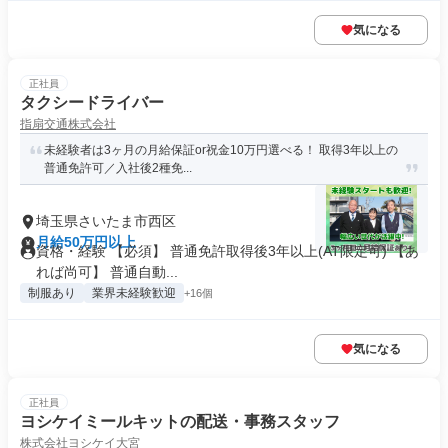
気になる
正社員
タクシードライバー
指扇交通株式会社
未経験者は3ヶ月の月給保証or祝金10万円選べる！ 取得3年以上の
普通免許可／入社後2種免...
埼玉県さいたま市西区
月給50万円以上
資格・経験 【必須】 普通免許取得後3年以上(AT限定可) 【あ
れば尚可】 普通自動...
制服あり
業界未経験歓迎
+16個
気になる
正社員
ヨシケイミールキットの配送・事務スタッフ
株式会社ヨシケイ大宮