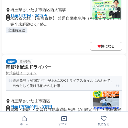
埼玉県さいたま市西区西大宮駅
月給24万円～30万円
求める人材: 【応募資格】 普通自動車免許（AT限定でOK） ◎
完全未経験OK／経...
交通費支給
気になる
NEW
業務委託
軽貨物配送ドライバー
株式会社イーライン
普通免許（AT限定可）があればOK！ライフスタイルに合わせて、
自分らしく働ける配送のお仕事...
埼玉県さいたま市西区
日給1万5000円～3万円
資格・経験 ・要普通自動車運転免許（AT限定可） ・業種未経
験OK
社員登用あり
+6個
ホーム
オファー
気になる