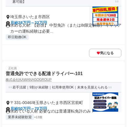
募可能】
埼玉県さいたま市西区
月給28万円～32万円
求める人材: 【必須】 中型免許（または8t限定解除） キャリア
カーの運転経験は必要...
即日勤務OK
気になる
正社員
普通免許でできる配達ドライバー-101
株式会社KAWANAGOGROUP
若手活躍｜9割が未経験｜社用車使用OK｜未来を見据えられる
〒331-0046埼玉県さいたま市西区宮前町
月給50万円～70万円
求めている人材 必要なのは普通運転免許のみ！
業界未経験歓迎
+13個