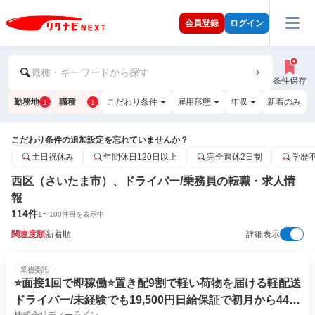
会員登録
ログイン
職種・キーワードから探す
条件保存
勤務地
職種
こだわり条件
雇用形態
年収
新着のみ
1
1
こだわり条件の追加設定を忘れていませんか？
土日祝休み
年間休日120日以上
完全週休2日制
学歴
西区（さいたま市）、ドライバー/乗務員の転職・求人情
報
114
件
1
〜
100
件目を表示中
関連度順
新着順
詳細表示
業務委託
⭐️面接1回で即稼働⭐️置き配9割で軽い荷物を届ける軽配送
ドライバー/未経験でも19,500円日給保証で初月から44万