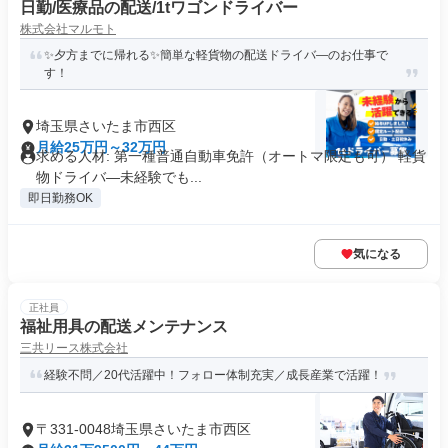
日勤/医療品の配送/1tワゴンドライバー
株式会社マルモト
✨夕方までに帰れる✨簡単な軽貨物の配送ドライバ―のお仕事で
す！
埼玉県さいたま市西区
月給25万円～32万円
求める人材: 第一種普通自動車免許（オートマ限定も可） 軽貨
物ドライバ―未経験でも...
即日勤務OK
気になる
正社員
福祉用具の配送メンテナンス
三共リース株式会社
経験不問／20代活躍中！フォロー体制充実／成長産業で活躍！
〒331-0048埼玉県さいたま市西区