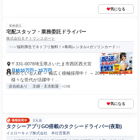
気になる
業務委託
宅配スタッフ・業務委託ドライバー
株式会社ＢＰトランスポート
✅福利厚生でネトフリ無料！⭐️車両レンタル⭐️ガソリンカード
〒331-0078埼玉県さいたま市西区西大宮
月給30万円～35万円
求めている人材 ～ 幅広く積極採用中！ ～ 20代～50代まで
様々な世代が活躍中！...
歩合給あり
主婦・主夫歓迎
+13個
気になる
正社員
タクシーアプリGO搭載のタクシードライバー(夜勤)
イエローキャブ株式会社 本社営業所