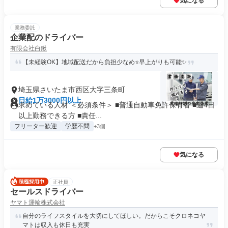
気になる
業務委託
企業配のドライバー
有限会社白鍬
【未経験OK】地域配送だから負担少なめ⭐早上がりも可能✨
埼玉県さいたま市西区大字三条町
日給1万3000円以上
求めている人材 ＜必須条件＞ ■普通自動車免許保有者 ■週4日
以上勤務できる方 ■責任...
フリーター歓迎
学歴不問
+3個
気になる
正社員
セールスドライバー
ヤマト運輸株式会社
自分のライフスタイルを大切にしてほしい。だからこそクロネコヤ
マトは収入も休日も充実