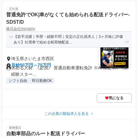
正社員
普通免許でOK|車がなくても始められる配送ドライバー-
SD5T/D
株式会社moyamy
【若手活躍｜学歴・経験不問｜安定の正社員求人｜3ヶ月毎に評価
あり】社用車で始める軽荷物配送...
埼玉県さいたま市西区
月給50万円～70万円
求める人材: 《必須》 普通自動車運転免許 ※AT限定OK 《未
経験スター...
シフト自由
即日勤務OK
気になる
この企業の類似求人を見る
業務委託
自動車部品のルート配送ドライバー