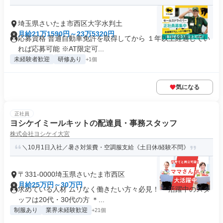
埼玉県さいたま市西区大字水判土
月給21万1590円～23万5320円
応募資格 普通自動車免許を取得してから １年以上経過してい
れば応募可能 ※AT限定可...
未経験者歓迎
研修あり
+1個
気になる
正社員
ヨシケイミールキットの配達員・事務スタッフ
株式会社ヨシケイ大宮
＼10月1日入社／暑さ対策費・空調服支給《土日休/経験不問》
〒331-0000埼玉県さいたま市西区
月給25万円～30万円
求めている人材 ムリなく働きたい方々必見！ ＊活躍中のスタ
ッフは20代・30代の方 ＊...
制服あり
業界未経験歓迎
+21個