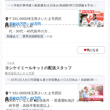
☆学校行事考慮☆家庭優先/土日休み/未経験OK◎空調服＆手当
〒331-0000埼玉県さいたま市西区
月給25万円～30万円
求めている人材 ⌒⌒⌒⌒⌒⌒⌒⌒⌒⌒⌒⌒⌒⌒⌒⌒⌒⌒ 20
代・30代・40代前半の方...
制服あり
業界未経験歓迎
+21個
気になる
正社員
ヨシケイミールキットの配送スタッフ
株式会社ヨシケイ大宮
10月1日入社◎空調服＆暑さ対策費あり◎土日休み！未経験OK
〒331-0000埼玉県さいたま市西区
月給25万円～30万円
求めている人材 ■必須条件 ・普通運転免許（AT限定可） ・最
終学歴：高校卒業程度以上...