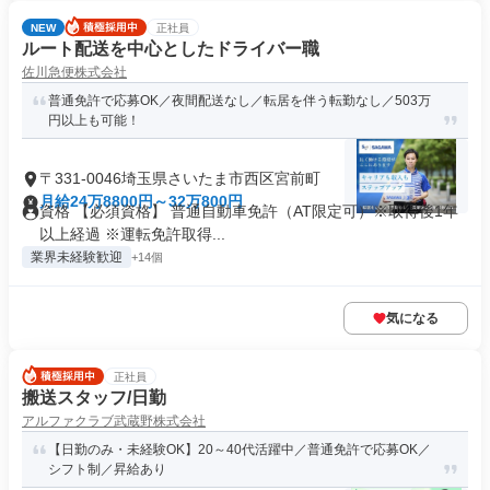
NEW
正社員
ルート配送を中心としたドライバー職
佐川急便株式会社
普通免許で応募OK／夜間配送なし／転居を伴う転勤なし／503万
円以上も可能！
〒331-0046埼玉県さいたま市西区宮前町
月給24万8800円～32万800円
資格 【必須資格】 普通自動車免許（AT限定可）※取得後1年
以上経過 ※運転免許取得...
業界未経験歓迎
+14個
気になる
正社員
搬送スタッフ/日勤
アルファクラブ武蔵野株式会社
【日勤のみ・未経験OK】20～40代活躍中／普通免許で応募OK／
シフト制／昇給あり