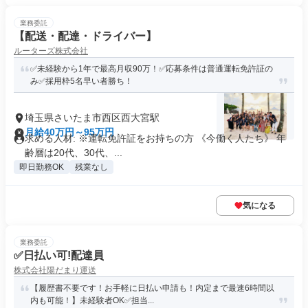
業務委託
【配送・配達・ドライバー】
ルーターズ株式会社
✅未経験から1年で最高月収90万！✅応募条件は普通運転免許証の
み✅採用枠5名早い者勝ち！
埼玉県さいたま市西区西大宮駅
月給40万円～95万円
求める人材: ※運転免許証をお持ちの方 《今働く人たち》 年
齢層は20代、30代、...
即日勤務OK
残業なし
気になる
業務委託
✅日払い可!配達員
株式会社陽だまり運送
【履歴書不要です！お手軽に日払い申請も！内定まで最速6時間以
内も可能！】未経験者OK✅担当...