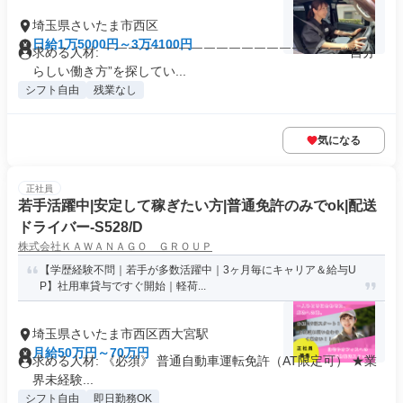
埼玉県さいたま市西区
日給1万5000円～3万4100円
求める人材: ￣￣￣￣￣￣￣￣￣￣￣￣￣￣￣￣￣￣￣ “自分
らしい働き方”を探してい...
シフト自由
残業なし
気になる
正社員
若手活躍中|安定して稼ぎたい方|普通免許のみでok|配送
ドライバー-S528/D
株式会社ＫＡＷＡＮＡＧＯ ＧＲＯＵＰ
【学歴経験不問｜若手が多数活躍中｜3ヶ月毎にキャリア＆給与U
P】社用車貸与ですぐ開始｜軽荷...
埼玉県さいたま市西区西大宮駅
月給50万円～70万円
求める人材: 《必須》 普通自動車運転免許（AT限定可） ★業
界未経験...
シフト自由
即日勤務OK