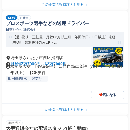
この企業の類似求人を見る
NEW
正社員
プロスポーツ選手などの送迎ドライバー
日交ひかり株式会社
【週3勤務・正社員・月収62万以上可・年間休日200日以上】未経
験OK・普通免許のみOK・...
埼玉県さいたま市西区指扇駅
月給47万7000円～62万7000円
求める人材: 【必須条件】 普通自動車免許（AT限定可／取得1
年以上） 【OK要件...
即日勤務OK
残業なし
気になる
この企業の類似求人を見る
業務委託
大手通販会社の配送スタッフ(軽自動車)