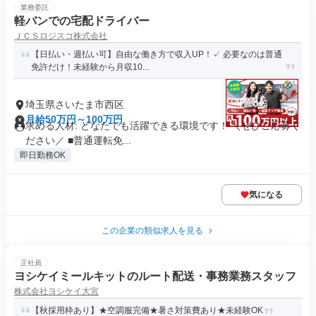
業務委託
軽バンでの宅配ドライバー
ＪＣＳロジスコ株式会社
【日払い・週払い可】自由な働き方で収入UP！✓ 必要なのは普通
免許だけ！未経験から月収10...
埼玉県さいたま市西区
月給50万円～100万円
求める人材: どなたでも活躍できる環境です！ ＼ぜひご応募く
ださい／ ■普通運転免...
即日勤務OK
気になる
この企業の類似求人を見る
正社員
ヨシケイミールキットのルート配送・事務業務スタッフ
株式会社ヨシケイ大宮
【秋採用枠あり】★空調服完備★暑さ対策費あり★未経験OK