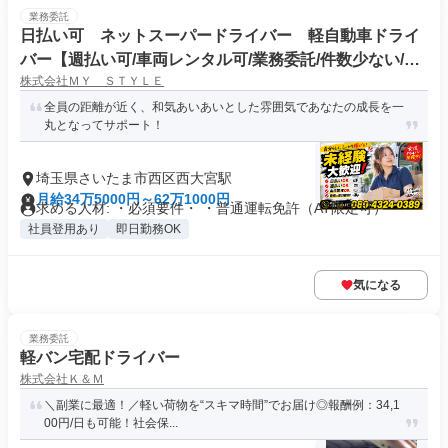
業務委託
日払い可 ネットスーパードライバー 軽自動車ドライ
バー【週払い可/車両レンタル可/業務委託/件数少ない/入
株式会社ＭＹ ＳＴＹＬＥ
寮可】
全員の距離が近く、和気あいあいとした雰囲気であなたの成長を一
丸となってサポート！
埼玉県さいたま市西区西大宮駅
月給34万5000円～62万1000円
求める人材: ・必須要件・ ・普通運転免許（AT限定可）
社員登用あり
即日勤務OK
気になる
業務委託
軽バン宅配ドライバー
株式会社Ｋ＆Ｍ
＼副業に最適！／軽い荷物を“スキマ時間”でお届け◎報酬例：34,1
00円/日も可能！社会保...