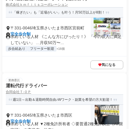
株式会社ｋｍｆｉｔｓコーポレーション
「稼ぎたい」も「近場がいい」も叶う！月50万以上が8割！
〒331-0046埼玉県さいたま市西区宮前町
完全歩合制
求めている人材 《こんな方にぴったり！》 「今の収入に満足
していない」 …月収50万〜...
歩合給あり
フリーター歓迎
+16個
気になる
業務委託
運転代行ドライバー
合同会社Ｔ‐ＯＰ
週1日～出勤＆退勤時間自由♪Wワーク・副業を希望の方大歓迎！
〒331-0045埼玉県さいたま市西区
完全歩合制
求めている人材 ▼2種免許所有者 ◇要普通2種免許以上（AT限