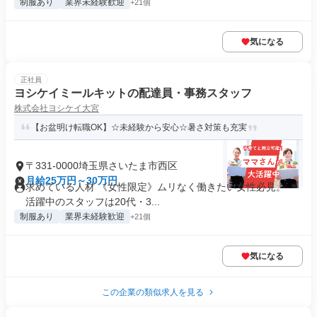
制服あり
業界未経験歓迎
+21個
気になる
正社員
ヨシケイミールキットの配達員・事務スタッフ
株式会社ヨシケイ大宮
【お盆明け転職OK】☆未経験から安心☆暑さ対策も充実
〒331-0000埼玉県さいたま市西区
月給25万円～30万円
求めている人材 《女性限定》ムリなく働きたい女性必見。 ＊
活躍中のスタッフは20代・3...
制服あり
業界未経験歓迎
+21個
気になる
この企業の類似求人を見る