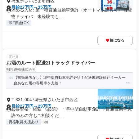
埼玉県さいたま市西区
月給27万円～35万円
求める人材: 第一種普通自動車免許（オートマ限定も可） 軽貨
物ドライバ―未経験でも...
即日勤務OK
気になる
正社員
お酒のルート配送2tトラックドライバー
明邦運輸株式会社
【書類選考なし】準中型自動車免許必須！配送未経験歓迎！一人一
台あなた用の専用車を支給！
〒331-0047埼玉県さいたま市西区
月給27万円～29万円
必要資格・経験 《必須》 ・準中型自動車免許 ✨普通自動車免
許のみの方もご相談くだ...
資格取得支援あり
+3個