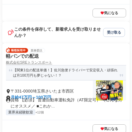
気になる
この条件を保存して、新着求人を受け取りませ
受け取る
んか？
業務委託
軽バンでの配送
株式会社SREトランスポート
【関東1位の配送単価！】佐川急便ドライバーで安定収入・頑張れ
ば月100万円も夢じゃない！？
〒331-0000埼玉県さいたま市西区
月給47万円～100万円
資格 【必須】 普通自動車運転免許（AT限定可） ＼こんな方
にオススメ／ ■これか...
業界未経験歓迎
+12個
気になる