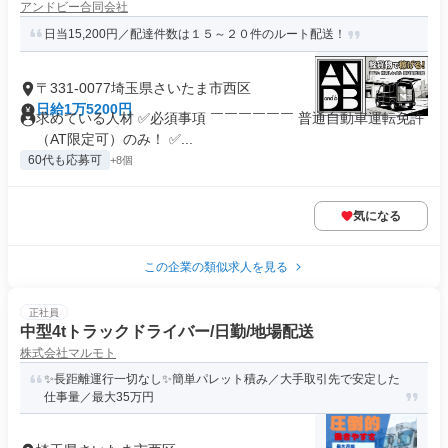
アンドビー合同会社
日当15,200円／配達件数は１５～２０件のルート配送！
〒331-0077埼玉県さいたま市西区
日給1万5200円
求めている人材 ✅必須事項 ￣￣￣￣￣￣ 普通自動車運転免許
（AT限定可）のみ！ ✅...
60代も応募可
+8個
気になる
この企業の類似求人を見る
正社員
中型4tトラックドライバー/日勤/地場配送
株式会社マルモト
✨長距離運行一切なし✨簡単パレット積み／大手取引先で安定した
仕事量／最大35万円