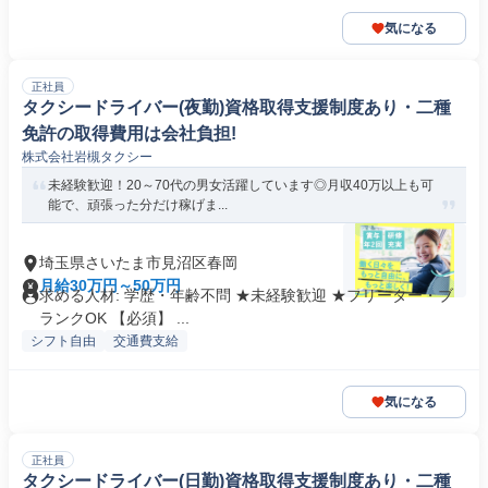
気になる
正社員
タクシードライバー(夜勤)資格取得支援制度あり・二種
免許の取得費用は会社負担!
株式会社岩槻タクシー
未経験歓迎！20～70代の男女活躍しています◎月収40万以上も可
能で、頑張った分だけ稼げま...
埼玉県さいたま市見沼区春岡
月給30万円～50万円
求める人材: 学歴・年齢不問 ★未経験歓迎 ★フリーター・ブ
ランクOK 【必須】 ...
シフト自由
交通費支給
気になる
正社員
タクシードライバー(日勤)資格取得支援制度あり・二種