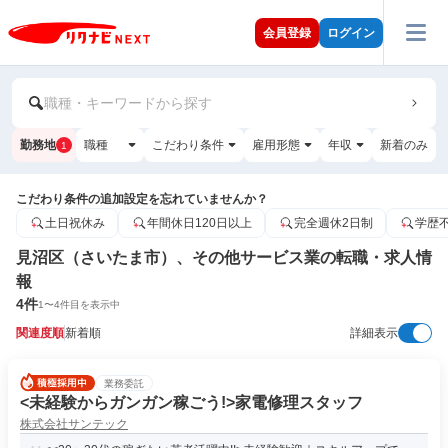
会員登録
ログイン
職種・キーワードから探す
勤務地
職種
こだわり条件
雇用形態
年収
新着のみ
1
こだわり条件の追加設定を忘れていませんか？
土日祝休み
年間休日120日以上
完全週休2日制
学歴
見沼区（さいたま市）、その他サービス業の転職・求人情
報
4
件
1
〜
4
件目を表示中
関連度順
新着順
詳細表示
業務委託
<未経験からガンガン稼ごう!>家電修理スタッフ
株式会社サンテック