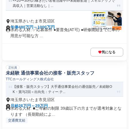
<<20〜30代の稼ぎたい若者活躍中!!>未経験歓迎｜スキルアップで
高収入｜営業活動なし｜...
埼玉県さいたま市見沼区
年俸480万円～1000万円
求める人材: ✅️応募条件 ●要普免(AT可) ●研修開始までに車の
用意が可能な方 ...
気になる
正社員
未経験 通信事業会社の接客・販売スタッフ
TTCホールディングス株式会社
【接客・販売スタッフ】大手通信事業会社の通信販売／未経験O
K・賞与2回＜出向先：ティー.テ...
埼玉県さいたま市見沼区
月給26万円～29万円
求める人材: ■ご年齢の制限 39歳以下の方までが選考対象とな
ります （長期勤続によ...
交通費支給