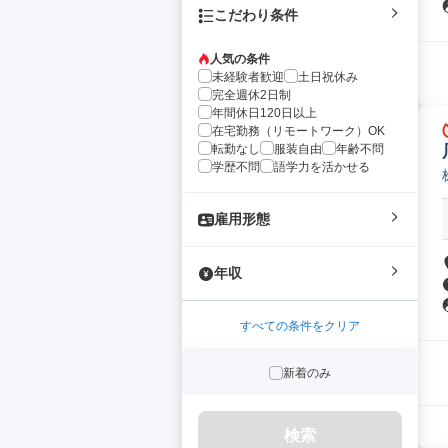
こだわり条件
人気の条件
未経験者歓迎
土日祝休み
完全週休2日制
年間休日120日以上
在宅勤務（リモートワーク）OK
転勤なし
服装自由
年齢不問
学歴不問
語学力を活かせる
雇用形態
年収
すべての条件をクリア
新着のみ
検索