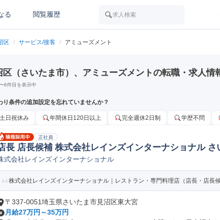
なる
閲覧履歴
求人検索
沼区
/
サービス/接客
/
アミューズメント
沼区（さいたま市）、アミューズメントの転職・求人情
〜
6
件目を表示中
わり条件の追加設定を忘れていませんか？
土日祝休み
年間休日120日以上
完全週休2日制
学歴不問
正社員
店長 店長候補 株式会社レインズインターナショナル さ
株式会社レインズインターナショナル
株式会社レインズインターナショナル｜レストラン・専門料理店（店長・店長
〒337-0051埼玉県さいたま市見沼区東大宮
月給27万円～35万円