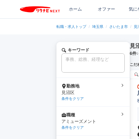
ホーム
オファー
気に
転職・求人トップ
/
埼玉県
/
さいたま市
/
見
見
キーワード
6
件
1
こだ
勤務地
見沼区
条件をクリア
職種
アミューズメント
条件をクリア