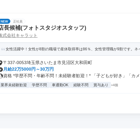
NEW
正社員
店長候補(フォトスタジオスタッフ)
株式会社キャラット
女性活躍中！女性が8割の職場で産休取得率は86％、女性管理職が9割です。ネ
〒337-0053埼玉県さいたま市見沼区大和田町
月給22万5000円～30万円
資格 *学歴不問・年齢不問！未経験者歓迎！* 「子どもが好き」「カメ..
業界未経験歓迎
学歴不問
車通勤OK
経験不問
賞与あり
+4個