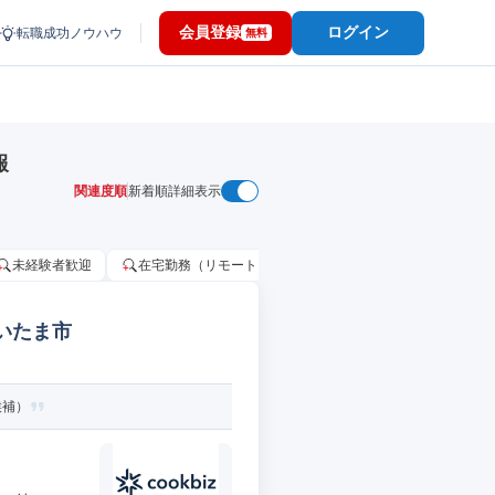
会員登録
ログイン
転職成功ノウハウ
無料
報
関連度順
新着順
詳細表示
未経験者歓迎
在宅勤務（リモートワーク）OK
家賃補助・住宅手当
いたま市
候補）