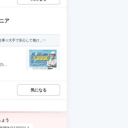
ニア
事☆大手で安心して働け...
..
気になる
しょう