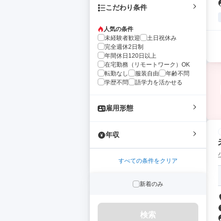
こだわり条件
人気の条件
未経験者歓迎
土日祝休み
完全週休2日制
年間休日120日以上
在宅勤務（リモートワーク）OK
転勤なし
服装自由
年齢不問
学歴不問
語学力を活かせる
雇用形態
年収
すべての条件をクリア
新着のみ
検索