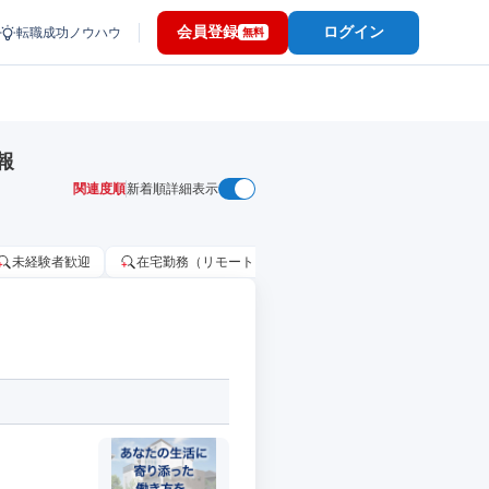
会員登録
ログイン
転職成功ノウハウ
無料
報
関連度順
新着順
詳細表示
未経験者歓迎
在宅勤務（リモートワーク）OK
家賃補助・住宅手当