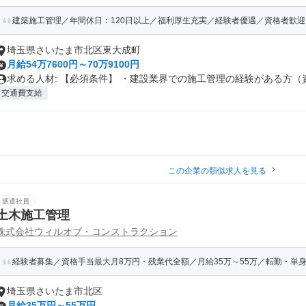
建築施工管理／年間休日：120日以上／福利厚生充実／経験者優遇／資格者歓迎
埼玉県さいたま市北区東大成町
月給54万7600円～70万9100円
求める人材: 【必須条件】 ・建設業界での施工管理の経験がある方（資.
交通費支給
この企業の類似求人を見る
派遣社員
土木施工管理
株式会社ウィルオブ・コンストラクション
経験者募集／資格手当最大月8万円・残業代全額／月給35万～55万／転勤・単
埼玉県さいたま市北区
月給35万円～55万円