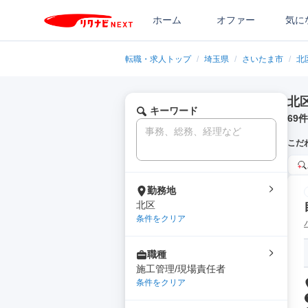
ホーム
オファー
気に
転職・求人トップ
/
埼玉県
/
さいたま市
/
北
北
キーワード
69
件
こだ
勤務地
北区
条件をクリア
職種
施工管理/現場責任者
条件をクリア