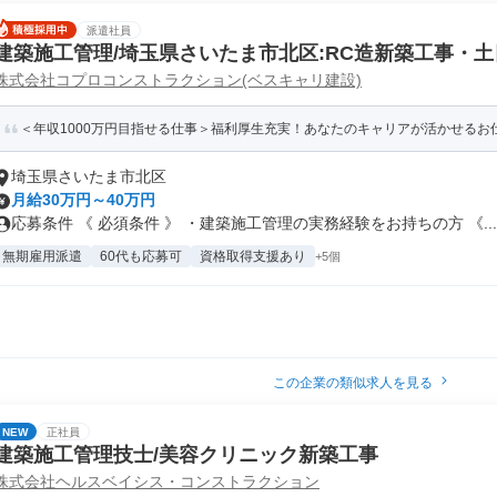
派遣社員
建築施工管理/埼玉県さいたま市北区:RC造新築工事・
株式会社コプロコンストラクション(ベスキャリ建設)
＜年収1000万円目指せる仕事＞福利厚生充実！あなたのキャリアが活かせるお仕
埼玉県さいたま市北区
月給30万円～40万円
応募条件 《 必須条件 》 ・建築施工管理の実務経験をお持ちの方 《...
無期雇用派遣
60代も応募可
資格取得支援あり
+5個
この企業の類似求人を見る
NEW
正社員
建築施工管理技士/美容クリニック新築工事
株式会社ヘルスベイシス・コンストラクション