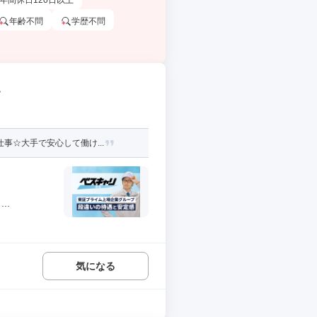
年間休日120日以上
年齢不問
学歴不問
す
事☆大手で安心して働け...
..
気になる