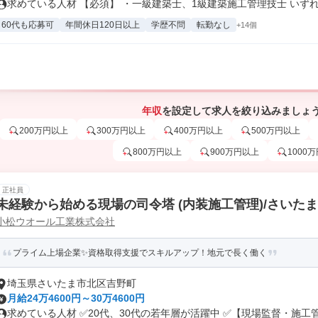
求めている人材 【必須】 ・一級建築士、1級建築施工管理技士 いずれ.
60代も応募可
年間休日120日以上
学歴不問
転勤なし
+14個
年収
を設定して求人を絞り込みましょ
200万円以上
300万円以上
400万円以上
500万円以上
800万円以上
900万円以上
1000
正社員
未経験から始める現場の司令塔 (内装施工管理)/さいた
小松ウオール工業株式会社
プライム上場企業✨資格取得支援でスキルアップ！地元で長く働く
埼玉県さいたま市北区吉野町
月給24万4600円～30万4600円
求めている人材 ✅20代、30代の若年層が活躍中 ✅【現場監督・施工管.