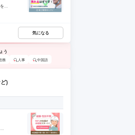
...
気になる
ょう
総務
人事
中国語
ど)
..