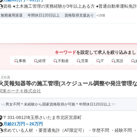
資格 ●土木施工管理の実務経験が3年以上ある方 ●普通自動車運転免許を
無期雇用派遣
年間休日120日以上
資格取得支援あり
+18個
キーワード
を設定して求人を絞り込みまし
事務
経理
不動産
営業
IT
英語
正社員
火災報知器等の施工管理(スケジュール調整や発注管理な
関東ホーチキ株式会社
男女不問＊未経験から国家資格取得が可能＊年間休日120日以上
〒331-0812埼玉県さいたま市北区宮原町
月給21万円～26万円
求めている人材 ・要普通免許（AT限定可） ・学歴不問 ・経験不問 ・.