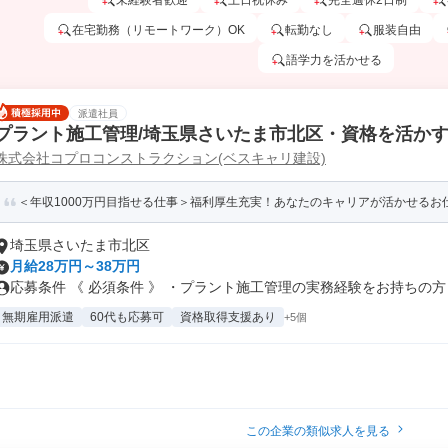
未経験者歓迎
土日祝休み
完全週休2日制
在宅勤務（リモートワーク）OK
転勤なし
服装自由
語学力を活かせる
派遣社員
プラント施工管理/埼玉県さいたま市北区・資格を活か
株式会社コプロコンストラクション(ベスキャリ建設)
＜年収1000万円目指せる仕事＞福利厚生充実！あなたのキャリアが活かせるお仕
埼玉県さいたま市北区
月給28万円～38万円
応募条件 《 必須条件 》 ・プラント施工管理の実務経験をお持ちの方 .
無期雇用派遣
60代も応募可
資格取得支援あり
+5個
この企業の類似求人を見る