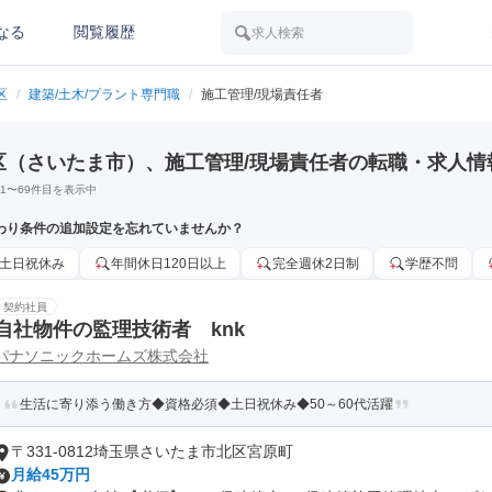
なる
閲覧履歴
求人検索
区
/
建築/土木/プラント専門職
/
施工管理/現場責任者
区（さいたま市）、施工管理/現場責任者の転職・求人情
1
〜
69
件目を表示中
わり条件の追加設定を忘れていませんか？
土日祝休み
年間休日120日以上
完全週休2日制
学歴不問
契約社員
自社物件の監理技術者 knk
パナソニックホームズ株式会社
生活に寄り添う働き方◆資格必須◆土日祝休み◆50～60代活躍
〒331-0812埼玉県さいたま市北区宮原町
月給45万円