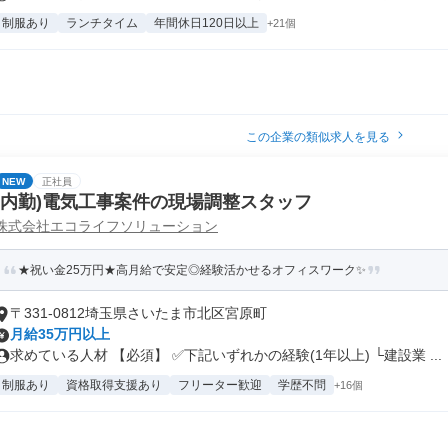
制服あり
ランチタイム
年間休日120日以上
+21個
この企業の類似求人を見る
NEW
正社員
(内勤)電気工事案件の現場調整スタッフ
株式会社エコライフソリューション
★祝い金25万円★高月給で安定◎経験活かせるオフィスワーク✨
〒331-0812埼玉県さいたま市北区宮原町
月給35万円以上
求めている人材 【必須】 ✅下記いずれかの経験(1年以上) └建設業 ...
制服あり
資格取得支援あり
フリーター歓迎
学歴不問
+16個