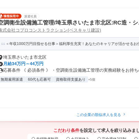
派遣社員
空調衛生設備施工管理/埼玉県さいたま市北区:RC造・シ
株式会社コプロコンストラクション(ベスキャリ建設)
＜年収1000万円目指せる仕事＞福利厚生充実！あなたのキャリアが活かせるお仕
埼玉県さいたま市北区
月給34万円～44万円
応募条件 《 必須条件 》 ・空調衛生設備施工管理の実務経験をお持ちの.
無期雇用派遣
60代も応募可
資格取得支援あり
+5個
この企業の類似求人を見る
こだわり条件
を設定して求人を絞り込みま