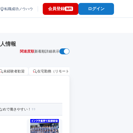
会員登録
ログイン
転職成功ノウハウ
無料
求人情報
関連度順
新着順
詳細表示
未経験者歓迎
在宅勤務（リモートワーク）OK
家賃補助・住宅手当
なめで働きやすい！