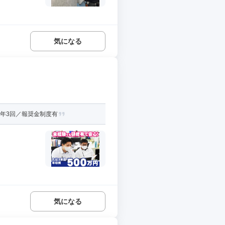
気になる
年3回／報奨金制度有
気になる