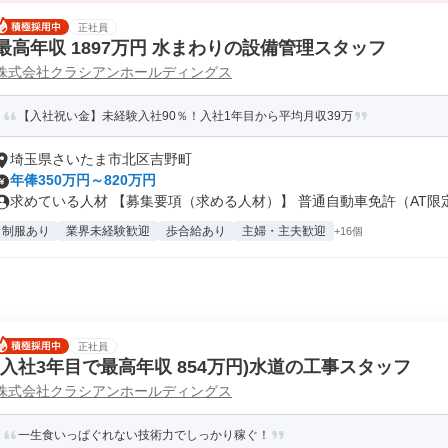
正社員
最高年収 1897万円 水まわりの設備管理スタッフ
株式会社クラシアンホールディングス
【入社祝い金】未経験入社90％！入社1年目から平均月収39万
埼玉県さいたま市北区吉野町
年俸350万円～820万円
求めている人材 【募集要項（求める人材）】 普通自動車免許（AT限定可
制服あり
業界未経験歓迎
歩合給あり
主婦・主夫歓迎
+16個
正社員
(入社3年目で最高年収 854万円)水道の工事スタッフ
株式会社クラシアンホールディングス
一生食いっぱぐれない技術力でしっかり稼ぐ！