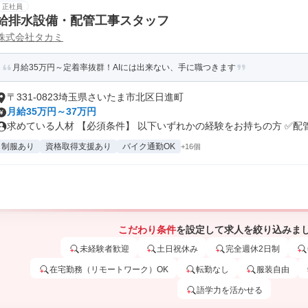
正社員
給排水設備・配管工事スタッフ
株式会社タカミ
月給35万円～定着率抜群！AIには出来ない、手に職つきます
〒331-0823埼玉県さいたま市北区日進町
月給35万円～37万円
求めている人材 【必須条件】 以下いずれかの経験をお持ちの方 ✅配管工
制服あり
資格取得支援あり
バイク通勤OK
+16個
こだわり条件
を設定して求人を絞り込みま
未経験者歓迎
土日祝休み
完全週休2日制
在宅勤務（リモートワーク）OK
転勤なし
服装自由
語学力を活かせる