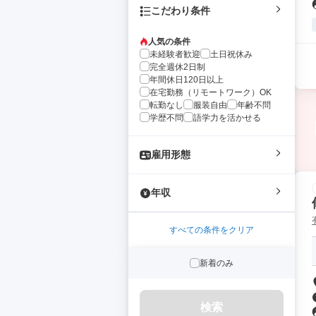
こだわり条件
人気の条件
未経験者歓迎
土日祝休み
完全週休2日制
年間休日120日以上
在宅勤務（リモートワーク）OK
転勤なし
服装自由
年齢不問
学歴不問
語学力を活かせる
雇用形態
年収
すべての条件をクリア
新着のみ
検索