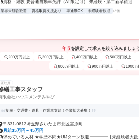
資格・経験 要普通自動車免許（AT限定可） 未経験・第二新卒歓迎
業界未経験歓迎
資格取得支援あり
車通勤OK
未経験者歓迎
+3個
年収
を設定して求人を絞り込みましょ
200万円以上
300万円以上
400万円以上
500万円以上
800万円以上
900万円以上
1000
正社員
修繕工事スタッフ
有限会社ハウスメンテみやび
制服・交通費・道具・作業車支給！企業拡大募集！
〒331-0812埼玉県さいたま市北区宮原町
月給35万円～45万円
求めている人材 ★学歴不問★UIJターン歓迎 ━━━━【未経験者大歓..