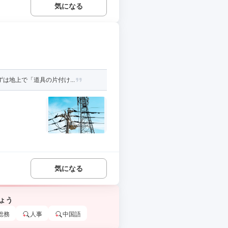
気になる
は地上で「道具の片付け...
気になる
ょう
総務
人事
中国語