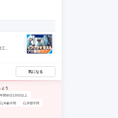
...
気になる
しょう
年間休日120日以上
年齢不問
学歴不問