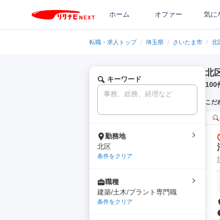
ホーム
オファー
気に
転職・求人トップ
/
埼玉県
/
さいたま市
/
北
北
キーワード
100
こだ
勤務地
北区
条件をクリア
職種
建築/土木/プラント専門職
条件をクリア