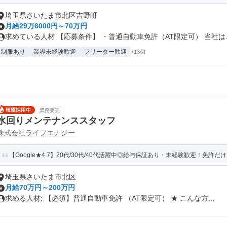
埼玉県さいたま市北区吉野町
月給29万6000円～70万円
求めている人材 【応募条件】 ・普通自動車免許（AT限定可） 当社は..
制服あり
業界未経験歓迎
フリーター歓迎
+13個
業務委託
水回りメンテナンススタッフ
株式会社ライフエナジー
【Google★4.7】20代/30代/40代活躍中◎給与保証あり・未経験歓迎！免許だけで
埼玉県さいたま市北区
月給70万円～200万円
求める人材: 【必須】普通自動車免許 （AT限定可） ★ こんな方...