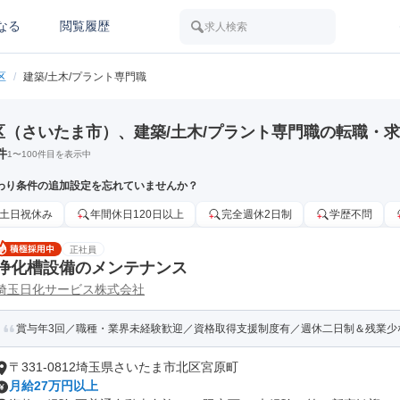
なる
閲覧履歴
求人検索
区
/
建築/土木/プラント専門職
区（さいたま市）、建築/土木/プラント専門職の転職・
件
1
〜
100
件目を表示中
わり条件の追加設定を忘れていませんか？
土日祝休み
年間休日120日以上
完全週休2日制
学歴不問
正社員
浄化槽設備のメンテナンス
埼玉日化サービス株式会社
賞与年3回／職種・業界未経験歓迎／資格取得支援制度有／週休二日制＆残業少
〒331-0812埼玉県さいたま市北区宮原町
月給27万円以上