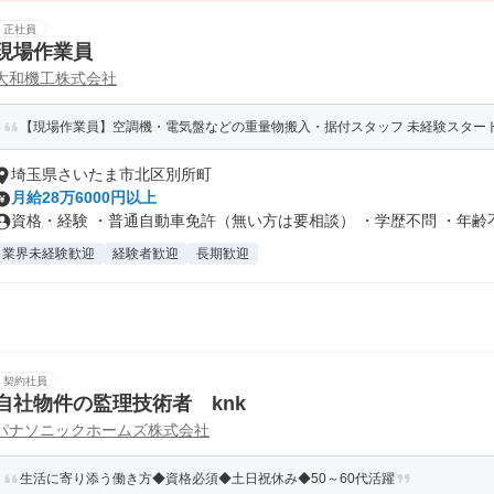
正社員
現場作業員
大和機工株式会社
【現場作業員】空調機・電気盤などの重量物搬入・据付スタッフ 未経験スター
埼玉県さいたま市北区別所町
月給28万6000円以上
資格・経験 ・普通自動車免許（無い方は要相談） ・学歴不問 ・年齢
業界未経験歓迎
経験者歓迎
長期歓迎
契約社員
自社物件の監理技術者 knk
パナソニックホームズ株式会社
生活に寄り添う働き方◆資格必須◆土日祝休み◆50～60代活躍