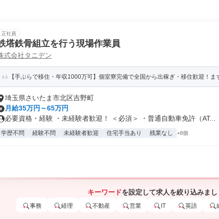
正社員
鉄塔鉄骨組立を行う現場作業員
株式会社タニデン
【手ぶらで移住・年収1000万可】個室寮完備で全国から出稼ぎ・移住歓迎！まず
埼玉県さいたま市北区吉野町
月給35万円～65万円
必要資格・経験 ・未経験者歓迎！ ＜必須＞ ・普通自動車免許（AT...
学歴不問
経験不問
未経験者歓迎
住宅手当あり
残業なし
+8個
キーワード
を設定して求人を絞り込みまし
事務
経理
不動産
営業
IT
英語