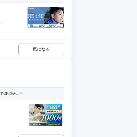
.
気になる
OK◎研...