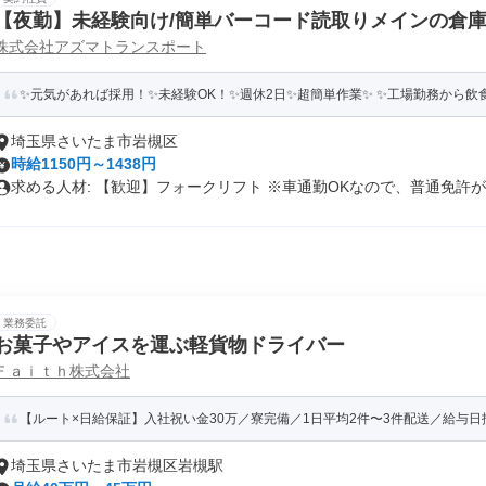
【夜勤】未経験向け/簡単バーコード読取りメインの倉
株式会社アズマトランスポート
✨元気があれば採用！✨未経験OK！✨週休2日✨超簡単作業✨ ✨工場勤務から飲食
埼玉県さいたま市岩槻区
時給1150円～1438円
求める人材: 【歓迎】フォークリフト ※車通勤OKなので、普通免許が..
業務委託
お菓子やアイスを運ぶ軽貨物ドライバー
Ｆａｉｔｈ株式会社
【ルート×日給保証】入社祝い金30万／寮完備／1日平均2件〜3件配送／給与日
埼玉県さいたま市岩槻区岩槻駅