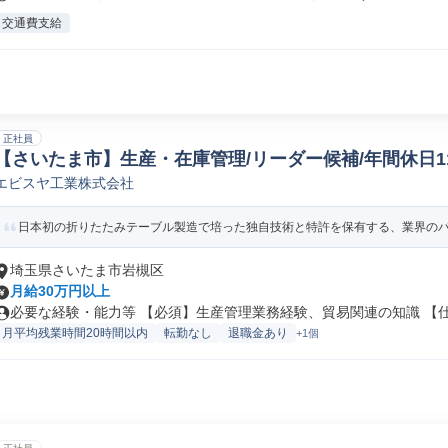
交通費支給
正社員
【さいたま市】生産・在庫管理/リーダー候補/年間休日11
エビスヤ工業株式会社
日本初の折りたたみテーブル製造で培った独自技術と特許を保有する、業界の
埼玉県さいたま市岩槻区
月給30万円以上
必要な経験・能力等 【必須】生産管理業務経験、貿易関連の知識 【仕事
月平均残業時間20時間以内
転勤なし
退職金あり
+1個