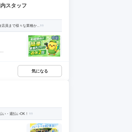
庫内スタッフ
店員まで様々な業種か...
.
気になる
払い・週払いOK！