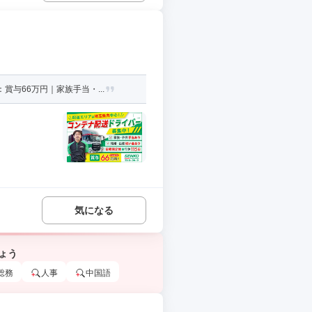
与66万円｜家族手当・...
気になる
ょう
総務
人事
中国語