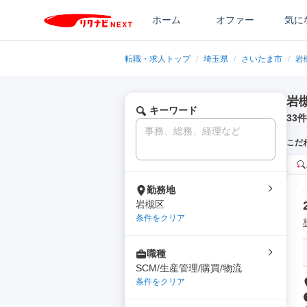
ホーム
オファー
気に
転職・求人トップ
/
埼玉県
/
さいたま市
/
岩
岩
キーワード
33
件
こだ
勤務地
岩槻区
条件をクリア
職種
SCM/生産管理/購買/物流
条件をクリア