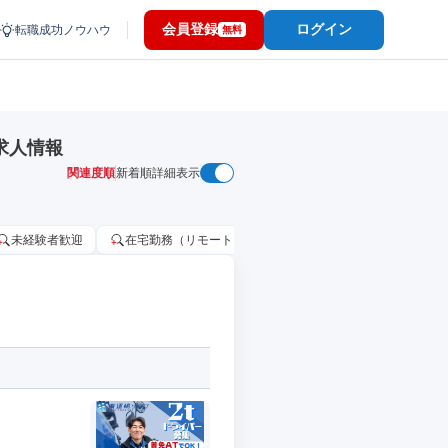
会員登録
ログイン
転職成功ノウハウ
無料
求人情報
関連度順
新着順
詳細表示
未経験者歓迎
在宅勤務（リモートワーク）OK
家賃補助・住宅手当