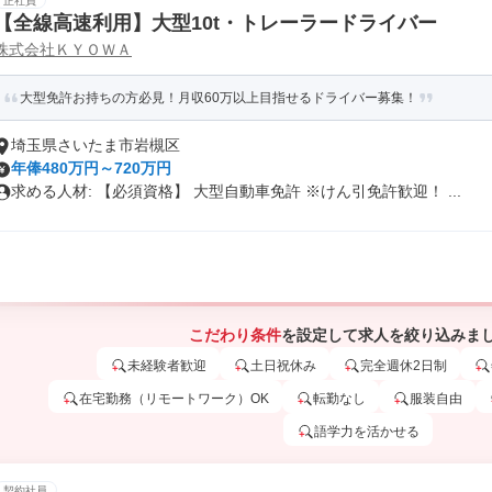
正社員
【全線高速利用】大型10t・トレーラードライバー
株式会社ＫＹＯＷＡ
大型免許お持ちの方必見！月収60万以上目指せるドライバー募集！
埼玉県さいたま市岩槻区
年俸480万円～720万円
求める人材: 【必須資格】 大型自動車免許 ※けん引免許歓迎！ ...
こだわり条件
を設定して求人を絞り込みま
未経験者歓迎
土日祝休み
完全週休2日制
在宅勤務（リモートワーク）OK
転勤なし
服装自由
語学力を活かせる
契約社員