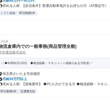
月給40万円～45万円
求める人材: 【必須条件】普通自動車免許をお持ちの方（AT限定可） ..
シフト自由
即日勤務OK
正社員
物流倉庫内での一般事務(商品管理全般)
衣笠運送株式会社
◆年間休日120日 ◆物流経験・マネジメント経験のある方歓迎
埼玉県さいたま市岩槻区
月給30万円以上
求める人材: 【資格要件】 ◆PC入力ができる方 ◆物流経験・マネジ..
即日勤務OK
交通費支給