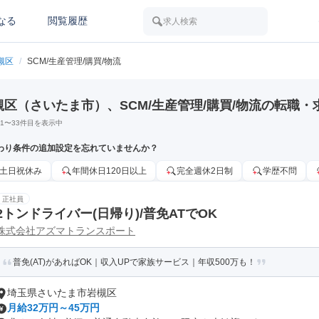
なる
閲覧履歴
求人検索
槻区
/
SCM/生産管理/購買/物流
槻区（さいたま市）、SCM/生産管理/購買/物流の転職・
1
〜
33
件目を表示中
わり条件の追加設定を忘れていませんか？
土日祝休み
年間休日120日以上
完全週休2日制
学歴不問
正社員
2トンドライバー(日帰り)/普免ATでOK
株式会社アズマトランスポート
普免(AT)があればOK｜収入UPで家族サービス｜年収500万も！
埼玉県さいたま市岩槻区
月給32万円～45万円