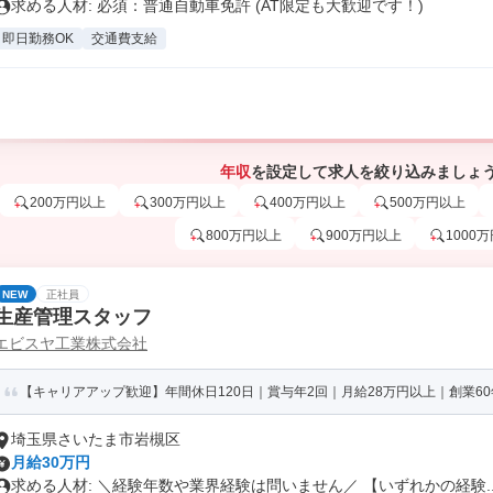
求める人材: 必須：普通自動車免許 (AT限定も大歓迎です！)
即日勤務OK
交通費支給
年収
を設定して求人を絞り込みましょ
200万円以上
300万円以上
400万円以上
500万円以上
800万円以上
900万円以上
1000
NEW
正社員
生産管理スタッフ
エビスヤ工業株式会社
【キャリアアップ歓迎】年間休日120日｜賞与年2回｜月給28万円以上｜創業60年
埼玉県さいたま市岩槻区
月給30万円
求める人材: ＼経験年数や業界経験は問いません／ 【いずれかの経験..