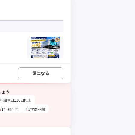
気になる
しょう
年間休日120日以上
年齢不問
学歴不問