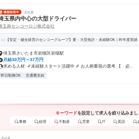
正社員
埼玉県内中心の大型ドライバー
埼玉南センコーロジ株式会社
【安定・健全経営のセンコーグループ】要：大型免許・未経験OK｜昨年度実績：賞
埼玉県さいたま市岩槻区岩槻駅
月給30万円～37万円
求める人材: ✐未経験スタート活躍中 ✐ お人柄重視の選考 【 必...
即日勤務OK
交通費支給
キーワード
を設定して求人を絞り込みまし
事務
経理
不動産
営業
IT
英語
正社員