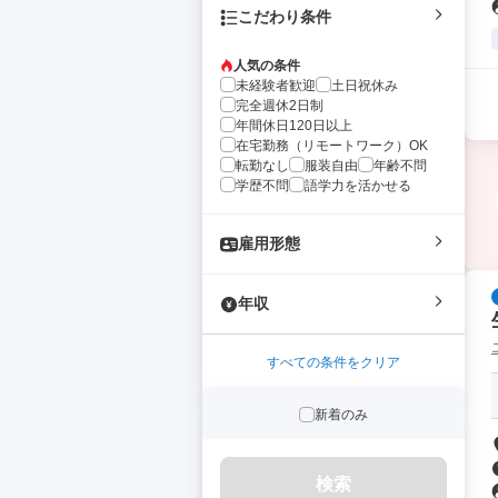
こだわり条件
人気の条件
未経験者歓迎
土日祝休み
完全週休2日制
年間休日120日以上
在宅勤務（リモートワーク）OK
転勤なし
服装自由
年齢不問
学歴不問
語学力を活かせる
雇用形態
年収
すべての条件をクリア
新着のみ
検索