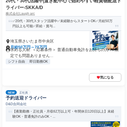
20代・30代活躍中|置き配中心で始めやすい軽貨物配送ド
ライバー-SKKA/D
株式会社Laugh arc
✅20代・30代スタッフ活躍中✅未経験からスタートOK✅月給50万
円以上も可能✅昇給・賞与...
埼玉県さいたま市中央区
月給50万円～70万円
求める人材: ＜応募条件＞ 普通自動車免許をお持ちの方 AT限
定でも問題ありません...
シフト自由
即日勤務OK
気になる
NEW
正社員
予約送迎ドライバー
D&D合同会社
【夜勤勤務・正社員・月収62万以上可・年間休日120日以上】未経
験OK・普通免許のみOK・...