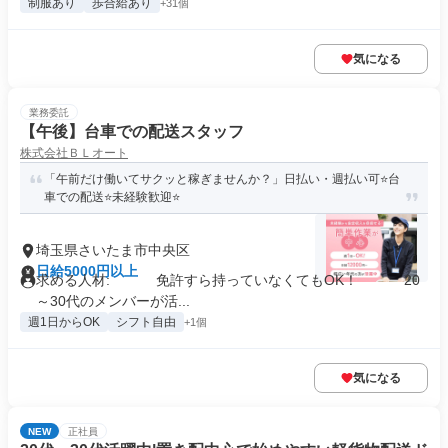
制服あり
歩合給あり
+31個
気になる
業務委託
【午後】台車での配送スタッフ
株式会社ＢＬオート
「午前だけ働いてサクッと稼ぎませんか？」日払い・週払い可⭐️台
車での配送⭐️未経験歓迎⭐️
埼玉県さいたま市中央区
日給5000円以上
求める人材: 免許すら持っていなくてもOK！ 20
～30代のメンバーが活...
週1日からOK
シフト自由
+1個
気になる
NEW
正社員