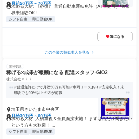
月給50万円～70万円
求める人材: 《必須》 普通自動車運転免許（AT限定可） ★業
界未経験OK！ ...
シフト自由
即日勤務OK
気になる
この企業の類似求人を見る
業務委託
稼げる×成果が報酬になる 配達スタッフ-GIO2
株式会社Ｍｉｉ
✅普通免許だけで月収50万も可能✅車両リースあり✅安定収入！未
経験でも90%以上の方が前職...
埼玉県さいたま市中央区
月給30万円～60万円
求める人材: 人柄重視＆全員面接実施！ まずは話だけ聞きたい
という方も大歓迎！ ...
シフト自由
即日勤務OK