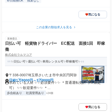
即日勤務OK
残業なし
気になる
この企業の類似求人を見る
業務委託
日払い可 軽貨物ドライバー EC配送 面接1回 即稼
働
株式会社ラルマコア
✨日払い可✨週払い可✨車両レンタル可✨即稼働可✨
〒338-0007埼玉県さいたま市中央区円阿弥
日給1万8000円～3万8000円
求めている人材 ✨✨必須要件✨✨ ＊普通運転免許（AT限定
可） ✨✨歓迎要件✨✨ ＊...
歩合給あり
社員登用あり
+24個
気になる