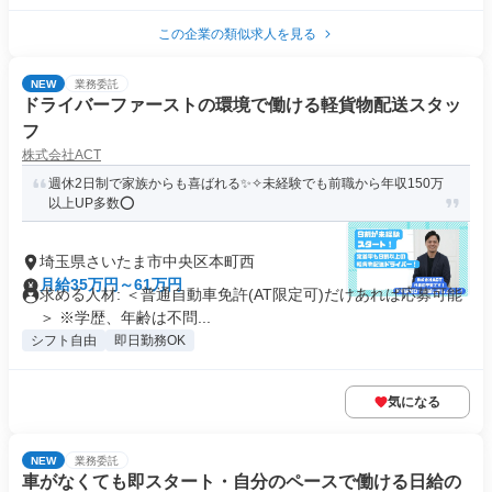
この企業の類似求人を見る
NEW
業務委託
ドライバーファーストの環境で働ける軽貨物配送スタッ
フ
株式会社ACT
週休2日制で家族からも喜ばれる✨✧未経験でも前職から年収150万
以上UP多数⭕️
埼玉県さいたま市中央区本町西
月給35万円～61万円
求める人材: ＜普通自動車免許(AT限定可)だけあれば応募可能
＞ ※学歴、年齢は不問...
シフト自由
即日勤務OK
気になる
NEW
業務委託
車がなくても即スタート・自分のペースで働ける日給の