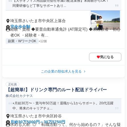
【大手オフィス用品販売会社専属の配送業務】未経験からOK！
同乗研修など丁寧なサポートあり...
埼玉県さいたま市中央区上落合
完全歩合制
経験・資格 ◆要普自動車通免許 (AT限定可) ◆未経験者・初心
者OK ・経験者・有...
副業・WワークOK
+12個
気になる
この企業の類似求人を見る
正社員
【超簡単!】ドリンク専門のルート配送ドライバー
株式会社カクヤス
⭐︎月給30万〜・賞与年50万超！退職から1からサポート。20代活躍
中、将来のキャリアチェ...
埼玉県さいたま市中央区鈴谷
月給30万5000円～30万5750円
求める人材: ◎ 「転職活動って、何から始めるの？」そんな疑