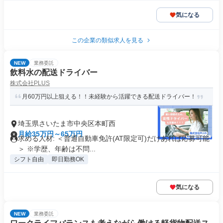
気になる
この企業の類似求人を見る
NEW
業務委託
飲料水の配送ドライバー
株式会社PLUS
月60万円以上狙える！！未経験から活躍できる配送ドライバー！
埼玉県さいたま市中央区本町西
月給35万円～65万円
求める人材: ＜普通自動車免許(AT限定可)だけあれば応募可能
＞ ※学歴、年齢は不問...
シフト自由
即日勤務OK
気になる
NEW
業務委託