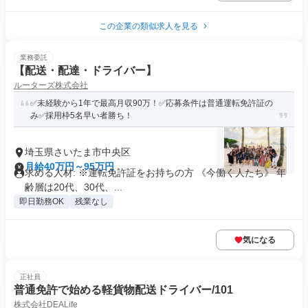
この企業の類似求人を見る
業務委託
【配送・配達・ドライバー】
ルーターズ株式会社
✅未経験から1年で最高月収90万！✅応募条件は普通運転免許証の
み✅採用枠5名早い者勝ち！
埼玉県さいたま市中央区
月給40万円～95万円
求める人材: ※運転免許証をお持ちの方 《今働く人たち》 年
齢層は20代、30代、...
即日勤務OK
残業なし
気になる
正社員
普通免許で始める軽貨物配送ドライバー/101
株式会社DEALife