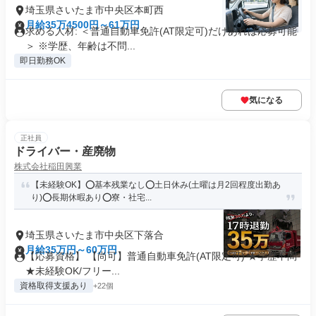
埼玉県さいたま市中央区本町西
月給35万4500円～61万円
求める人材: ＜普通自動車免許(AT限定可)だけあれば応募可能
＞ ※学歴、年齢は不問...
即日勤務OK
気になる
正社員
ドライバー・産廃物
株式会社稲田興業
【未経験OK】⭕基本残業なし⭕土日休み(土曜は月2回程度出勤あ
り)⭕長期休暇あり⭕寮・社宅...
埼玉県さいたま市中央区下落合
月給35万円～60万円
【応募資格】 【尚可】普通自動車免許(AT限定可) ★学歴不問
★未経験OK/フリー...
資格取得支援あり
+22個