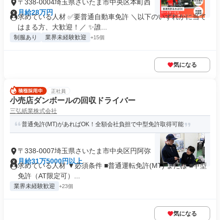
〒338-0004埼玉県さいたま市中央区本町西
月給28万円
求めている人材 ✅要普通自動車免許 ＼以下のいずれかに当て
はまる方、大歓迎！／ ✨誰...
制服あり
業界未経験歓迎
+15個
気になる
正社員
小売店ダンボールの回収ドライバー
三弘紙業株式会社
普通免許(MT)があればOK！全額会社負担で中型免許取得可能
〒338-0007埼玉県さいたま市中央区円阿弥
月給31万5000円以上
求めている人材 ▼必須条件 ■普通運転免許(MT) または ■中型
免許（AT限定可）...
業界未経験歓迎
+23個
気になる