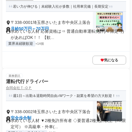
若い力が伸びる｜未経験入社が多数｜社用車完備｜長期安定
〒338-0001埼玉県さいたま市中央区上落合
月給50万円～70万円
求めている人材 応募資格は⇒ 普通自動車運転免許(AT限定可)
があればOK！！ 【歓...
業界未経験歓迎
+14個
気になる
業務委託
運転代行ドライバー
合同会社Ｔ‐ＯＰ
週1日～出勤＆退勤時間自由♪Wワーク・副業を希望の方大歓迎！
〒338-0002埼玉県さいたま市中央区下落合
完全歩合制
求めている人材 ▼2種免許所有者 ◇要普通2種免許以上（AT限
定可） ※高級車・外車(...