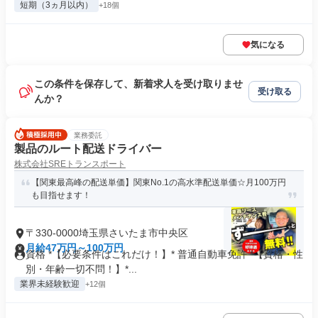
短期（3ヵ月以内）
+18個
気になる
この条件を保存して、新着求人を受け取りませ
受け取る
んか？
業務委託
製品のルート配送ドライバー
株式会社SREトランスポート
【関東最高峰の配送単価】関東No.1の高水準配送単価☆月100万円
も目指せます！
〒330-0000埼玉県さいたま市中央区
月給47万円～100万円
資格 *【必要条件はこれだけ！】* 普通自動車免許 *【資格・性
別・年齢一切不問！】*...
業界未経験歓迎
+12個