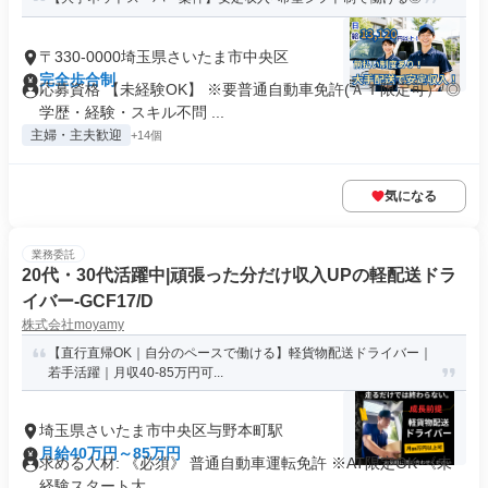
〒330-0000埼玉県さいたま市中央区
完全歩合制
応募資格 【未経験OK】 ※要普通自動車免許(ＡＴ限定可） ◎
学歴・経験・スキル不問 ...
主婦・主夫歓迎
+14個
気になる
業務委託
20代・30代活躍中|頑張った分だけ収入UPの軽配送ドラ
イバー-GCF17/D
株式会社moyamy
【直行直帰OK｜自分のペースで働ける】軽貨物配送ドライバー｜
若手活躍｜月収40-85万円可...
埼玉県さいたま市中央区与野本町駅
月給40万円～85万円
求める人材: 《必須》 普通自動車運転免許 ※AT限定OK 《未
経験スタート大...