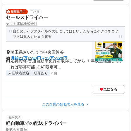
正社員
セールスドライバー
ヤマト運輸株式会社
自分のライフスタイルを大切にしてほしい。だからこそクロネコヤ
マトは収入も休日も充実
埼玉県さいたま市中央区鈴谷
月給21万1590円～23万5320円
応募資格 普通自動車免許を取得してから １年以上経過してい
れば応募可能 ※AT限定可...
未経験者歓迎
研修あり
+1個
気になる
この企業の類似求人を見る
業務委託
軽自動車での配送ドライバー
株式会社貴順