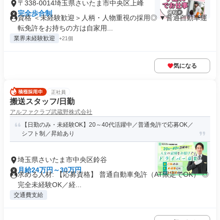
〒338-0014埼玉県さいたま市中央区上峰
完全歩合制
資格 ＜未経験歓迎＞人柄・人物重視の採用◎ ▼普通自動車運
転免許をお持ちの方は自家用...
業界未経験歓迎
+21個
気になる
正社員
搬送スタッフ/日勤
アルファクラブ武蔵野株式会社
【日勤のみ・未経験OK】20～40代活躍中／普通免許で応募OK／
シフト制／昇給あり
埼玉県さいたま市中央区鈴谷
月給24万円～30万円
求める人材: 【応募資格】 普通自動車免許（AT限定でOK） ◎
完全未経験OK／経...
交通費支給