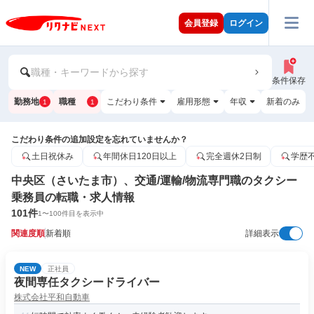
会員登録
ログイン
職種・キーワードから探す
条件保存
勤務地
職種
こだわり条件
雇用形態
年収
新着のみ
1
1
こだわり条件の追加設定を忘れていませんか？
土日祝休み
年間休日120日以上
完全週休2日制
学歴
中央区（さいたま市）、交通/運輸/物流専門職のタクシー
乗務員の転職・求人情報
101
件
1
〜
100
件目を表示中
関連度順
新着順
詳細表示
NEW
正社員
夜間専任タクシードライバー
株式会社平和自動車