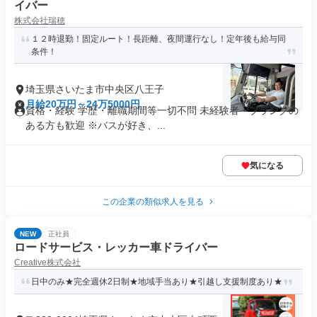
イバー
株式会社瑞穂
１２時退勤！固定ルート！長距離、夜間運行なし！定年後も給与同
条件！
埼玉県さいたま市中央区八王子
月給20万円～24万5000円
資格・経験 学歴・離職期間等一切不問 未経験者・ブランクの
ある方も歓迎 ※バスが好き、...
気になる
この企業の類似求人を見る
NEW
正社員
ロードサービス・レッカー車ドライバー
Creative株式会社
日中のみ★完全週休2日制★地域手当あり★引越し支援制度あり★