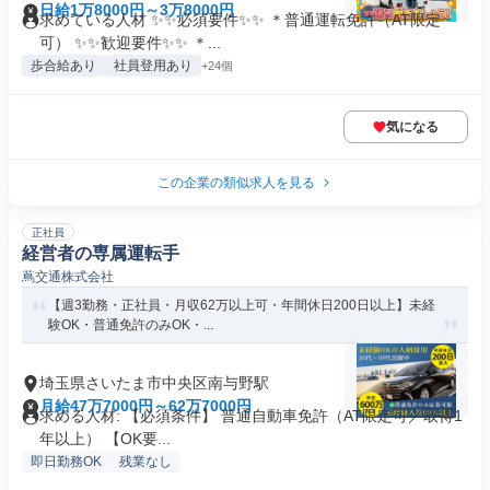
日給1万8000円～3万8000円
求めている人材 ✨✨必須要件✨✨ ＊普通運転免許（AT限定
可） ✨✨歓迎要件✨✨ ＊...
歩合給あり
社員登用あり
+24個
気になる
この企業の類似求人を見る
正社員
経営者の専属運転手
蔦交通株式会社
【週3勤務・正社員・月収62万以上可・年間休日200日以上】未経
験OK・普通免許のみOK・...
埼玉県さいたま市中央区南与野駅
月給47万7000円～62万7000円
求める人材: 【必須条件】 普通自動車免許（AT限定可／取得1
年以上） 【OK要...
即日勤務OK
残業なし