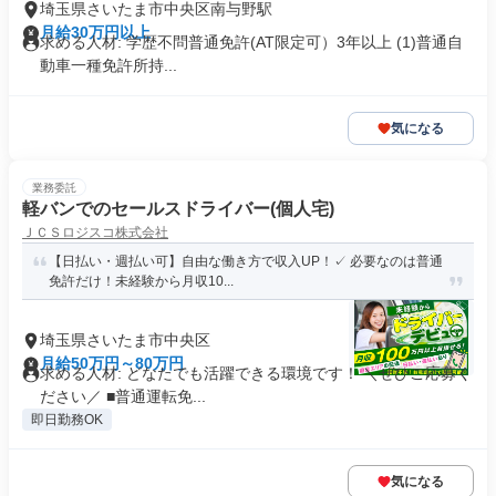
埼玉県さいたま市中央区南与野駅
月給30万円以上
求める人材: 学歴不問普通免許(AT限定可）3年以上 (1)普通自
動車一種免許所持...
気になる
業務委託
軽バンでのセールスドライバー(個人宅)
ＪＣＳロジスコ株式会社
【日払い・週払い可】自由な働き方で収入UP！✓ 必要なのは普通
免許だけ！未経験から月収10...
埼玉県さいたま市中央区
月給50万円～80万円
求める人材: どなたでも活躍できる環境です！ ＼ぜひご応募く
ださい／ ■普通運転免...
即日勤務OK
気になる