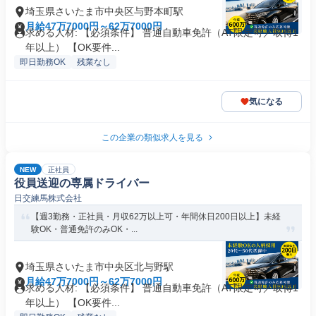
埼玉県さいたま市中央区与野本町駅
月給47万7000円～62万7000円
求める人材: 【必須条件】 普通自動車免許（AT限定可／取得1
年以上） 【OK要件...
即日勤務OK
残業なし
気になる
この企業の類似求人を見る
NEW
正社員
役員送迎の専属ドライバー
日交練馬株式会社
【週3勤務・正社員・月収62万以上可・年間休日200日以上】未経
験OK・普通免許のみOK・...
埼玉県さいたま市中央区北与野駅
月給47万7000円～62万7000円
求める人材: 【必須条件】 普通自動車免許（AT限定可／取得1
年以上） 【OK要件...