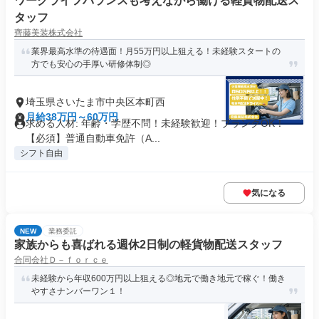
ワークライフバランスも考えながら働ける軽貨物配送ス
タッフ
齊藤美装株式会社
業界最高水準の待遇面！月55万円以上狙える！未経験スタートの
方でも安心の手厚い研修体制◎
埼玉県さいたま市中央区本町西
月給38万円～60万円
求める人材: 年齢・学歴不問！未経験歓迎！ブランクOK！
【必須】普通自動車免許（A...
シフト自由
気になる
NEW
業務委託
家族からも喜ばれる週休2日制の軽貨物配送スタッフ
合同会社Ｄ－ｆｏｒｃｅ
未経験から年収600万円以上狙える◎地元で働き地元で稼ぐ！働き
やすさナンバーワン１！