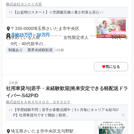
株式会社ヨシケイ大宮
【お盆明けスタート】☆空調服完備☆暑さ対策も安心
〒330-0000埼玉県さいたま市中央区
月給25万円～30万円
求めている人材 ⌒⌒⌒⌒⌒ 女性限定求人 ⌒⌒⌒⌒⌒ 20代・3
0代・40代前半の...
制服あり
業界未経験歓迎
+21個
気になる
正社員
社用車貸与|若手・未経験歓迎|将来安定できる軽配送ドラ
イバー-S42P/D
株式会社ＫＡＷＡＮＡＧＯ ＧＲＯＵＰ
【学歴経験不問｜若手が多数活躍中｜3ヶ月毎にキャリア＆給与U
P】社用車貸与ですぐ開始｜軽荷...
埼玉県さいたま市中央区北与野駅