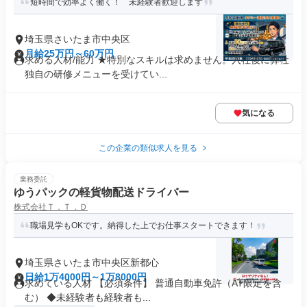
短時間で効率よく働く！ 未経験者歓迎します
埼玉県さいたま市中央区
月給25万円～60万円
求める人材/能力 ★特別なスキルは求めません。入社後に弊社
独自の研修メニューを受けてい...
気になる
この企業の類似求人を見る
業務委託
ゆうパックの軽貨物配送ドライバー
株式会社Ｔ．Ｔ．Ｄ
職場見学もOKです。納得した上でお仕事スタートできます！
埼玉県さいたま市中央区新都心
日給1万4000円～1万8000円
求めている人材 【必須条件】 普通自動車免許（AT限定を含
む） ◆未経験者も経験者も...