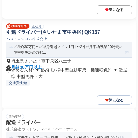
気になる
正社員
引越ドライバー(さいたま市中央区) QK167
ベストロジコム株式会社
✅️月給30万円〜✅️単身引越メイン1日1〜2件✅️月平均残業20時間✅️
準中型免許の方歓...
埼玉県さいたま市中央区八王子
月給30万円以上
求める人材: ▼ 必須 ◎ 準中型自動車第一種運転免許 ▼ 歓迎
◎ 中型免許・大...
交通費支給
気になる
業務委託
配送ドライバー
株式会社 ラストワンマイル・パートナーズ
【大手ネットスーパー案件】安定収入×希望シフト制で働ける◎