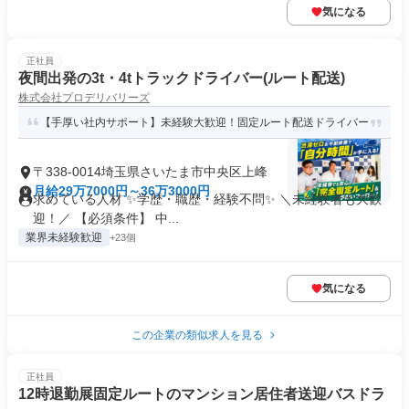
気になる
正社員
夜間出発の3t・4tトラックドライバー(ルート配送)
株式会社プロデリバリーズ
【手厚い社内サポート】未経験大歓迎！固定ルート配送ドライバー
〒338-0014埼玉県さいたま市中央区上峰
月給29万7000円～36万3000円
求めている人材 ✨学歴・職歴・経験不問✨ ＼未経験者も大歓
迎！／ 【必須条件】 中...
業界未経験歓迎
+23個
気になる
この企業の類似求人を見る
正社員
12時退勤展固定ルートのマンション居住者送迎バスドラ