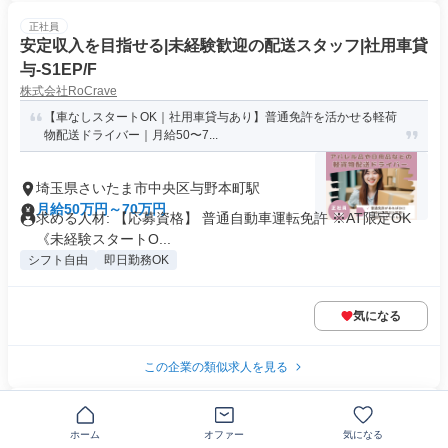
正社員
安定収入を目指せる|未経験歓迎の配送スタッフ|社用車貸
与-S1EP/F
株式会社RoCrave
【車なしスタートOK｜社用車貸与あり】普通免許を活かせる軽荷
物配送ドライバー｜月給50〜7...
埼玉県さいたま市中央区与野本町駅
月給50万円～70万円
求める人材: 【応募資格】 普通自動車運転免許 ※AT限定OK
《未経験スタートO...
シフト自由
即日勤務OK
気になる
この企業の類似求人を見る
正社員
搬送スタッフ/日勤
ホーム
オファー
気になる