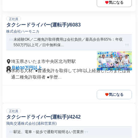
気になる
正社員
タクシードライバー(運転手)/6083
株式会社ハーモニカ
未経験OK／二種免許取得費用は会社負担／最高歩合率65%：年収
550万円以上可／日中無料保...
埼玉県さいたま市中央区北与野駅
月給30万円以上
求める人材: ●普通免許を取得して3年以上経過した方または普
通二種免許取得者 ●学歴...
気になる
正社員
タクシードライバー(運転手)/4242
飛鳥交通株式会社(浦和営業所)
駅近、電車・徒歩で通勤可能明るい営業所