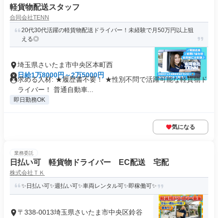
軽貨物配送スタッフ
合同会社TENN
20代30代活躍の軽貨物配送ドライバー！未経験で月50万円以上狙
える◎
埼玉県さいたま市中央区本町西
日給1万8000円～2万5000円
求める人材: ★履歴書不要！ ★性別不問で活躍可能な軽貨物ド
ライバー！ 普通自動車...
即日勤務OK
気になる
業務委託
日払い可 軽貨物ドライバー EC配送 宅配
株式会社ＴＫ
✨日払い可✨週払い可✨車両レンタル可✨即稼働可✨
〒338-0013埼玉県さいたま市中央区鈴谷