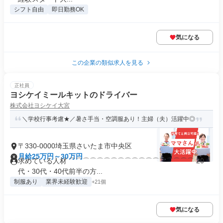
シフト自由
即日勤務OK
気になる
この企業の類似求人を見る
正社員
ヨシケイミールキットのドライバー
株式会社ヨシケイ大宮
＼学校行事考慮★／暑さ手当・空調服あり！主婦（夫）活躍中◎
〒330-0000埼玉県さいたま市中央区
月給25万円～30万円
求めている人材 ⌒⌒⌒⌒⌒⌒⌒⌒⌒⌒⌒⌒⌒⌒⌒⌒⌒⌒ 20
代・30代・40代前半の方...
制服あり
業界未経験歓迎
+21個
気になる