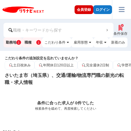
会員登録
ログイン
職種・キーワードから探す
条件保存
勤務地
職種
こだわり条件
雇用形態
年収
新着のみ
1
1
こだわり条件の追加設定を忘れていませんか？
土日祝休み
年間休日120日以上
完全週休2日制
学歴
さいたま市（埼玉県）、交通/運輸/物流専門職の新光の転
職・求人情報
条件に合った求人が 0件でした
検索条件を緩めて、再度検索してください