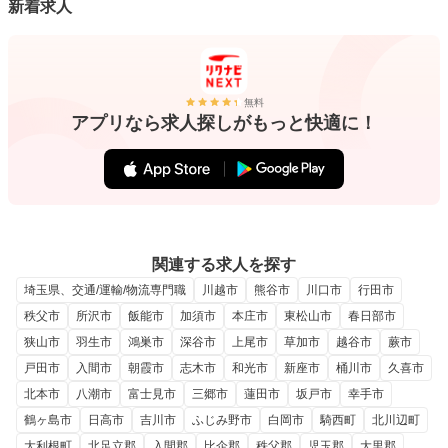
新着求人
無料
アプリなら求人探しがもっと快適に！
関連する求人を探す
埼玉県、交通/運輸/物流専門職
川越市
熊谷市
川口市
行田市
秩父市
所沢市
飯能市
加須市
本庄市
東松山市
春日部市
狭山市
羽生市
鴻巣市
深谷市
上尾市
草加市
越谷市
蕨市
戸田市
入間市
朝霞市
志木市
和光市
新座市
桶川市
久喜市
北本市
八潮市
富士見市
三郷市
蓮田市
坂戸市
幸手市
鶴ヶ島市
日高市
吉川市
ふじみ野市
白岡市
騎西町
北川辺町
大利根町
北足立郡
入間郡
比企郡
秩父郡
児玉郡
大里郡