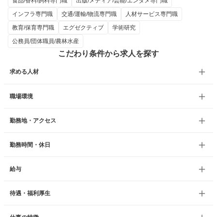
食品/香料/飼料専門職
出版/メディア/芸能/エンタメ専門職
インフラ専門職
交通/運輸/物流専門職
人材サービス専門職
教育/保育専門職
エグゼクティブ
学術研究
公務員/団体職員/農林水産
こだわり条件から求人を探す
求める人材
職場環境
勤務地・アクセス
勤務時間・休日
給与
待遇・福利厚生