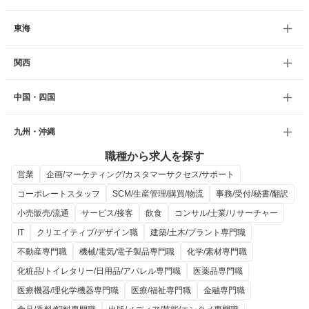
東海
関西
中国・四国
九州・沖縄
職種から求人を探す
営業
企画/マーケティング/カスタマーサクセス/サポート
コーポレートスタッフ
SCM/生産管理/購買/物流
事務/受付/秘書/翻訳
小売販売/流通
サービス/接客
飲食
コンサル/士業/リサーチャー
IT
クリエイティブ/デザイン職
建築/土木/プラント専門職
不動産専門職
機械/電気/電子製品専門職
化学/素材専門職
化粧品/トイレタリー/日用品/アパレル専門職
医薬品専門職
医療機器/理化学機器専門職
医療/福祉専門職
金融専門職