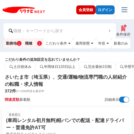
会員登録
ログイン
職種・キーワードから探す
条件保存
勤務地
職種
こだわり条件
雇用形態
年収
新着のみ
1
1
こだわり条件の追加設定を忘れていませんか？
土日祝休み
年間休日120日以上
完全週休2日制
学歴
さいたま市（埼玉県）、交通/運輸/物流専門職の人材紹介
の転職・求人情報
372
件
1
〜
100
件目を表示中
関連度順
新着順
詳細表示
業務委託
(車両レンタル初月無料)軽バンでの配送・配達ドライバ
ー・普通免許AT可