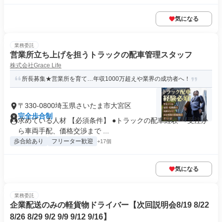
気になる
業務委託
営業所立ち上げを担うトラックの配車管理スタッフ
株式会社Grace Life
所長募集★営業所を育て…年収1000万超えや業界の成功者へ！
〒330-0800埼玉県さいたま市大宮区
完全歩合制
求めている人材 【必須条件】 ●トラックの配車経験 ⇒受注か
ら車両手配、価格交渉まで ...
歩合給あり
フリーター歓迎
+17個
気になる
業務委託
企業配送のみの軽貨物ドライバー【次回説明会8/19 8/22
8/26 8/29 9/2 9/9 9/12 9/16】