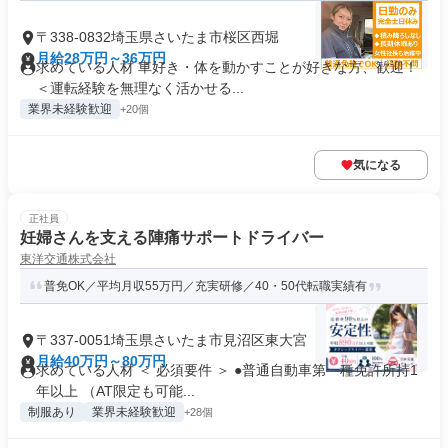
〒338-0832埼玉県さいたま市桜区西堀
月給28万円～36万円
求めている人材 車好き・体を動かすことが好きな方、歓迎！
＜運転経験を無理なく活かせる...
業界未経験歓迎
+20個
気になる
正社員
妊婦さんを支える陣痛サポートドライバー
東洋交通株式会社
普免OK／平均月収55万円／充実研修／40・50代転職実績有
〒337-0051埼玉県さいたま市見沼区東大宮
月給40万円～80万円
求めている人材 ＜ 必須要件 ＞ ●普通自動車第一種免許所持1
年以上 （AT限定も可能...
制服あり
業界未経験歓迎
+28個