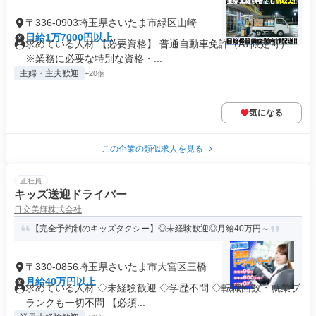
〒336-0903埼玉県さいたま市緑区山崎
日給1万7000円以上
求めている人材 【必要資格】 普通自動車免許（AT限定可）
※業務に必要な特別な資格・...
主婦・主夫歓迎
+20個
気になる
この企業の類似求人を見る
正社員
キッズ送迎ドライバー
日交美輝株式会社
【完全予約制のキッズタクシー】◎未経験歓迎◎月給40万円～
〒330-0856埼玉県さいたま市大宮区三橋
月給40万円以上
求めている人材 ◇未経験歓迎 ◇学歴不問 ◇転職回数・就業ブ
ランクも一切不問 【必須...