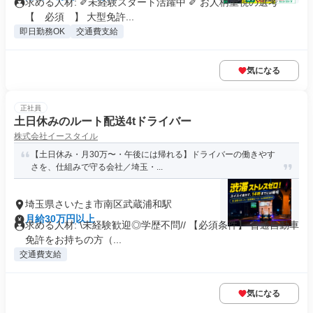
求める人材: ✐未経験スタート活躍中 ✐ お人柄重視の選考
【 必須 】 大型免許...
即日勤務OK
交通費支給
気になる
正社員
土日休みのルート配送4tドライバー
株式会社イースタイル
【土日休み・月30万〜・午後には帰れる】ドライバーの働きやす
さを、仕組みで守る会社／埼玉・...
埼玉県さいたま市南区武蔵浦和駅
月給30万円以上
求める人材: \未経験歓迎◎学歴不問// 【必須条件】 普通自動車
免許をお持ちの方（...
交通費支給
気になる