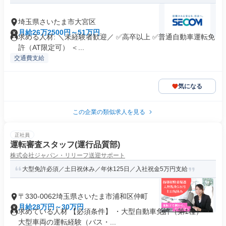
埼玉県さいたま市大宮区
月給26万2500円～51万円
求める人材: ＼未経験者歓迎／ ✅高卒以上 ✅普通自動車運転免
許（AT限定可） ＜...
交通費支給
気になる
この企業の類似求人を見る
正社員
運転審査スタッフ(運行品質部)
株式会社ジャパン・リリーフ送迎サポート
大型免許必須／土日祝休み／年休125日／入社祝金5万円支給
〒330-0062埼玉県さいたま市浦和区仲町
月給28万円～30万円
求めている人材 【必須条件】 ・大型自動車免許（第1種） ・
大型車両の運転経験（バス・...