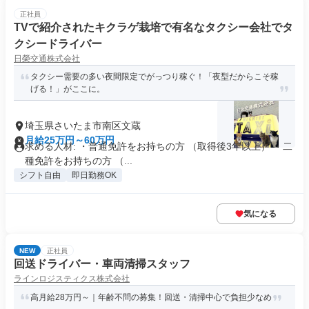
正社員
TVで紹介されたキクラゲ栽培で有名なタクシー会社でタ
クシードライバー
日榮交通株式会社
タクシー需要の多い夜間限定でがっつり稼ぐ！「夜型だからこそ稼
げる！」がここに。
埼玉県さいたま市南区文蔵
月給25万円～60万円
求める人材: ・普通免許をお持ちの方 （取得後3年以上） ・二
種免許をお持ちの方 （...
シフト自由
即日勤務OK
気になる
NEW
正社員
回送ドライバー・車両清掃スタッフ
ラインロジスティクス株式会社
高月給28万円～｜年齢不問の募集！回送・清掃中心で負担少なめ