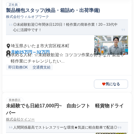
正社員
製品梱包スタッフ(検品・箱詰め・出荷準備)
株式会社ウィルオブワーク
◎未経験歓迎◎年間休日120日！軽作業の簡単作業！20～33代中
心に活躍中です！
埼玉県さいたま市大宮区桜木町
月給25万円～32万円
求める人材: ☆未経験歓迎☆ コツコツ作業が好きな方 製造や
軽作業にチャレンジしたい...
即日勤務OK
交通費支給
気になる
業務委託
未経験でも日給17,000円~ 自由シフト 軽貨物ドライ
バー
株式会社ケイソー
人間関係最高でストレスフリーな環境★気楽に軽自動車で配送◎