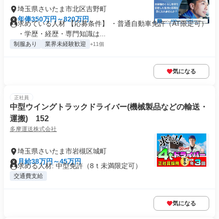
埼玉県さいたま市北区吉野町
年俸350万円～820万円
求めている人材 【応募条件】 ・普通自動車免許（AT限定可）
・学歴・経歴・専門知識は...
制服あり
業界未経験歓迎
+11個
気になる
正社員
中型ウイングトラックドライバー(機械製品などの輸送・
運搬) 152
多摩運送株式会社
埼玉県さいたま市岩槻区城町
月給38万円～45万円
求める人材: 中型免許（8ｔ未満限定可）
交通費支給
気になる