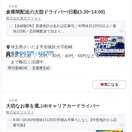
正社員
倉庫間配送の大型ドライバー/日勤(3:30~14:00)
株式会社東京タイセイ
【未経験OK】普通免許があれば応募可／年間休日120日以上／週
休2日制／近距離配送で泊まり...
埼玉県さいたま市岩槻区大字柏崎
年俸450万円～610万円
求める人材: ／ 20代・30代・40代・50代など 若手から中高年
まで幅広く活躍中...
即日勤務OK
交通費支給
気になる
正社員
大切なお車を運ぶ4tキャリアカードライバー
株式会社マルモト
8:00~18:00/年間休日120日/手積み手降ろしなし【中型免許から応
募可能】