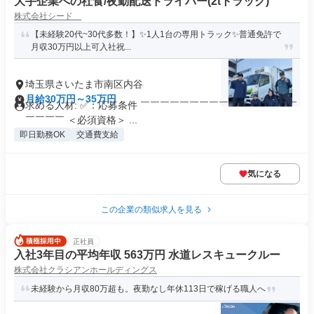
大手企業への社食/夜勤配送ドライバー(2tトラック)
株式会社シード
【未経験20代~30代多数！】✨1人1台の専用トラック✨普通免許で
月収30万円以上可入社祝...
埼玉県さいたま市南区内谷
月給30万円～35万円
求める人材: ✅：応募条件 ￣￣￣￣￣￣￣￣￣￣￣￣￣￣￣￣
￣￣￣￣ ＜必須資格＞ ...
即日勤務OK
交通費支給
気になる
この企業の類似求人を見る
正社員
入社3年目の平均年収 563万円 水道レスキュークルー
株式会社クラシアンホールディングス
未経験から月収80万超も。夜勤なし年休113日で稼げる職人へ