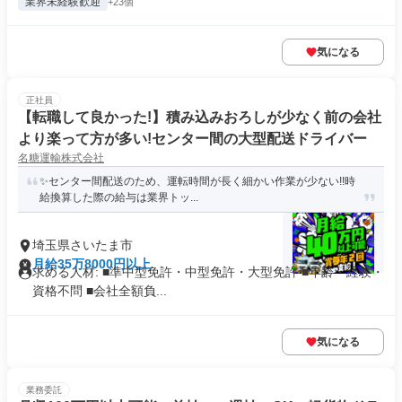
業界未経験歓迎
+23個
気になる
正社員
【転職して良かった!】積み込みおろしが少なく前の会社
より楽って方が多い!センター間の大型配送ドライバー
名糖運輸株式会社
✨センター間配送のため、運転時間が長く細かい作業が少ない!!時
給換算した際の給与は業界トッ...
埼玉県さいたま市
月給35万8000円以上
求める人材: ■準中型免許・中型免許・大型免許 ■年齢・経験・
資格不問 ■会社全額負...
気になる
業務委託