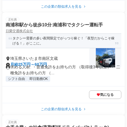
この企業の類似求人を見る
正社員
南浦和駅から徒歩10分:南浦和でタクシー運転手
日榮交通株式会社
タクシー需要の多い夜間限定でがっつり稼ぐ！「夜型だからこそ稼
げる！」がここに。
埼玉県さいたま市南区文蔵
月給25万円～60万円
求める人材: ・普通免許をお持ちの方 （取得後3年以上） ・二
種免許をお持ちの方 （...
シフト自由
即日勤務OK
気になる
この企業の類似求人を見る
正社員