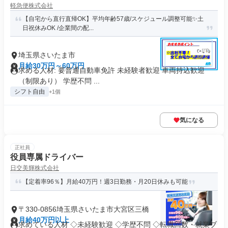
軽急便株式会社
【自宅から直行直帰OK】平均年齢57歳/スケジュール調整可能✨土
日祝休みOK /企業間の配...
埼玉県さいたま市
月給30万円～60万円
求める人材: 要普通自動車免許 未経験者歓迎 車両持込歓迎
（制限あり） 学歴不問 ...
シフト自由
+1個
気になる
正社員
役員専属ドライバー
日交美輝株式会社
【定着率96％】月給40万円！週3日勤務・月20日休みも可能
〒330-0856埼玉県さいたま市大宮区三橋
月給40万円以上
求めている人材 ◇未経験歓迎 ◇学歴不問 ◇転職回数・就業ブ