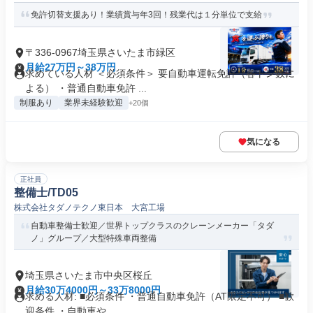
免許切替支援あり！業績賞与年3回！残業代は１分単位で支給
〒336-0967埼玉県さいたま市緑区
月給27万円～38万円
求めている人材 ＜必須条件＞ 要自動車運転免許（各トン数に
よる） ・普通自動車免許 ...
制服あり
業界未経験歓迎
+20個
気になる
正社員
整備士/TD05
株式会社タダノテクノ東日本 大宮工場
自動車整備士歓迎／世界トップクラスのクレーンメーカー「タダ
ノ」グループ／大型特殊車両整備
埼玉県さいたま市中央区桜丘
月給30万4000円～33万8000円
求める人材: ■必須条件 ・普通自動車免許（AT限定不可） ■歓
迎条件 ・自動車や...