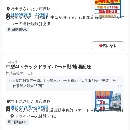
埼玉県さいたま市西区
月給28万円～32万円
求める人材: 【必須】 中型免許（または8t限定解除） キャリア
カーの運転経験は必要...
即日勤務OK
気になる
正社員
中型4tトラックドライバー/日勤/地場配送
株式会社マルモト
✨長距離運行一切なし✨簡単パレット積み／大手取引先で安定した
仕事量／最大35万円
埼玉県さいたま市西区
月給27万円～35万円
求める人材: 第一種普通自動車免許（オートマ限定も可） 軽貨
物ドライバ―未経験でも...
即日勤務OK