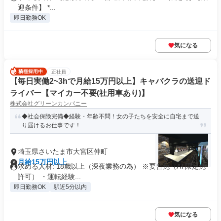
迎条件】 *...
即日勤務OK
気になる
正社員
【毎日実働2~3hで月給15万円以上】キャバクラの送迎ド
ライバー【マイカー不要(社用車あり)】
株式会社グリーンカンパニー
◆社会保険完備◆経験・年齢不問！女の子たちを安全に自宅まで送
り届けるお仕事です！
埼玉県さいたま市大宮区仲町
月給15万円以上
求める人材: 18歳以上（深夜業務の為） ※要普免（AT限定免
許可） ・運転経験...
即日勤務OK
駅近5分以内
気になる