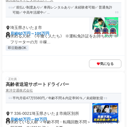
株式会社キャピタルユニバース
✅ 前払い制度あり✅ 車両レンタルあり✅ 未経験者可能✅ 普通免許
可能✅ 中高年活躍中✅ ...
埼玉県さいたま市
月給60万円～100万円
求める人材: 《今働く人たち》 ※運転免許証をお持ちの方 ※
フリーターの方 ※稼...
即日勤務OK
気になる
正社員
高齢者送迎サポートドライバー
東洋交通株式会社
平均月収47万5580円／年齢不問＆内定率90％／未経験歓迎
〒336-0021埼玉県さいたま市南区別所
月給40万円～80万円
求めている人材 ＜年齢不問・転職回数不問＞ ・性別不問、学