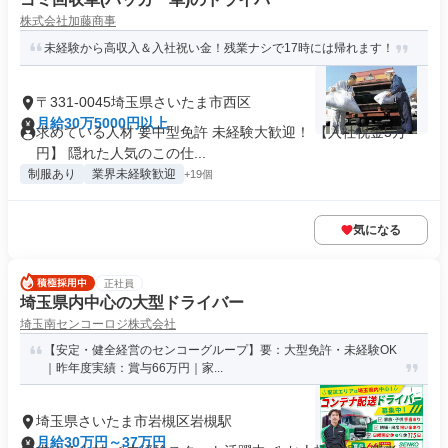
株式会社加藤商事
未経験から高収入＆入社祝い金！残業ナシで17時には帰れます！
〒331-0045埼玉県さいたま市西区
月給30万5000円以上
求めている人材 要中型免許 未経験大歓迎！ 【入社祝金5万
円】 隠れた人気のこの仕...
制服あり
業界未経験歓迎
+19個
気になる
正社員
埼玉県内中心の大型ドライバー
埼玉南センコーロジ株式会社
【安定・健全経営のセンコーグループ】要：大型免許・未経験OK
｜昨年度実績：賞与66万円｜家...
埼玉県さいたま市岩槻区岩槻駅
月給30万円～37万円