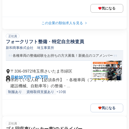
気になる
この企業の類似求人を見る
正社員
フォークリフト整備・特定自主検査員
新和商事株式会社 埼玉事業所
各種車両の整備経験をお持ちの方大募集！新拠点のコアメンバー
〒336-0972埼玉県さいたま市緑区
月給30万円～45万円
求めている人材 【必須条件】 ・各種車両（フォークリフト、
建設機械、自動車等）の整備・...
制服あり
資格取得支援あり
+10個
気になる
正社員
ゴミ回収車(パッカー車)のドライバー