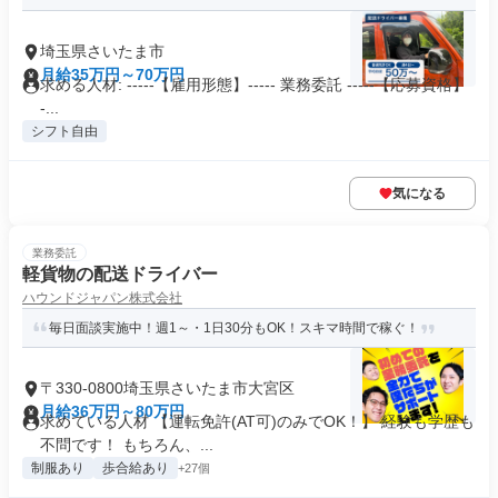
埼玉県さいたま市
月給35万円～70万円
求める人材: -----【雇用形態】----- 業務委託 -----【応募資格】
-...
シフト自由
気になる
業務委託
軽貨物の配送ドライバー
ハウンドジャパン株式会社
毎日面談実施中！週1～・1日30分もOK！スキマ時間で稼ぐ！
〒330-0800埼玉県さいたま市大宮区
月給36万円～80万円
求めている人材 【運転免許(AT可)のみでOK！】 経験も学歴も
不問です！ もちろん、...
制服あり
歩合給あり
+27個