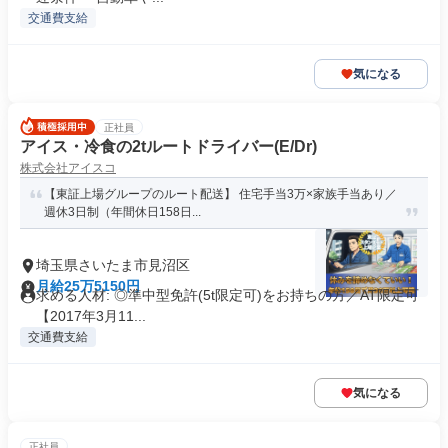
交通費支給
気になる
正社員
アイス・冷食の2tルートドライバー(E/Dr)
株式会社アイスコ
【東証上場グループのルート配送】 住宅手当3万×家族手当あり／
週休3日制（年間休日158日...
埼玉県さいたま市見沼区
月給25万5150円
求める人材: ◎準中型免許(5t限定可)をお持ちの方／AT限定可
【2017年3月11...
交通費支給
気になる
正社員