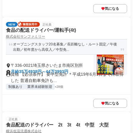
気になる
NEW
正社員
食品の配送ドライバー/運転手(4t)
株式会社サンファミリー
オープニングスタッフ20名募集／長距離なし・ルート固定／午後
出勤／初年度から高収入／中型免...
〒336-0021埼玉県さいたま市南区別所
月給35万4938円～44万3993円
資格 【必須条件】 要中型免許 ＊平成19年6月1日までに取得
した 普通自動車免許も...
制服あり
業界未経験歓迎
+28個
気になる
正社員
食品配送のドライバー 2t 3t 4t 中型 大型
横浜低温流通株式会社