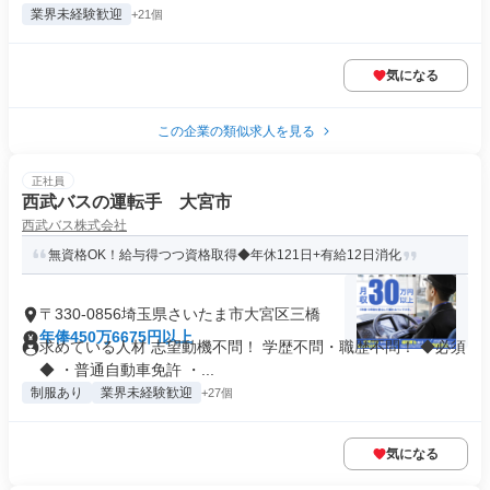
業界未経験歓迎
+21個
気になる
この企業の類似求人を見る
正社員
西武バスの運転手 大宮市
西武バス株式会社
無資格OK！給与得つつ資格取得◆年休121日+有給12日消化
〒330-0856埼玉県さいたま市大宮区三橋
年俸450万6675円以上
求めている人材 志望動機不問！ 学歴不問・職歴不問！ ◆必須
◆ ・普通自動車免許 ・...
制服あり
業界未経験歓迎
+27個
気になる