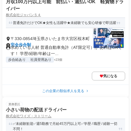
月収100万円以上可能 前払い・週払いOK 軽貨物ドラ
イバー
株式会社ジャパン５４
普通免許だけでOK★女性も活躍中★未経験でも安心研修で即活躍
〒330-0854埼玉県さいたま市大宮区桜木町
完全歩合制
求めている人材 普通自動車免許（AT限定可）が あればOKで
す！ 学歴/経験/年齢は一...
歩合給あり
社員登用あり
+23個
気になる
この企業の類似求人を見る
業務委託
小さい荷物の配送ドライバー
株式会社ワイズ・ストリーム
✅未経験歓迎✅週5勤務で月給45万円以上可✅学歴 / 職歴 / 経験一切
不問！