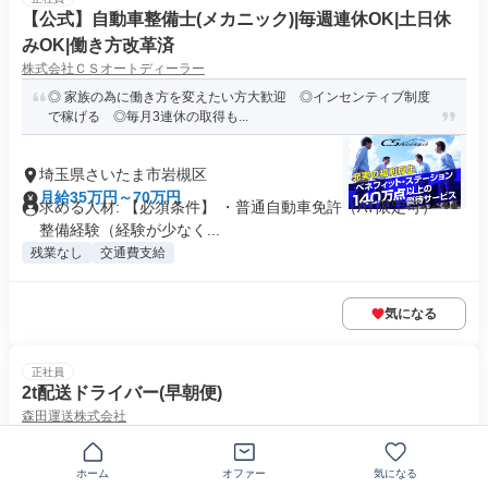
【公式】自動車整備士(メカニック)|毎週連休OK|土日休
みOK|働き方改革済
株式会社ＣＳオートディーラー
◎ 家族の為に働き方を変えたい方大歓迎 ◎インセンティブ制度
で稼げる ◎毎月3連休の取得も...
埼玉県さいたま市岩槻区
月給35万円～70万円
求める人材: 【必須条件】 ・普通自動車免許（AT限定可） ・
整備経験（経験が少なく...
残業なし
交通費支給
気になる
正社員
2t配送ドライバー(早朝便)
森田運送株式会社
13～14時には帰庫◎軽量物メイン×土日祝休みの配送業務
ホーム
オファー
気になる