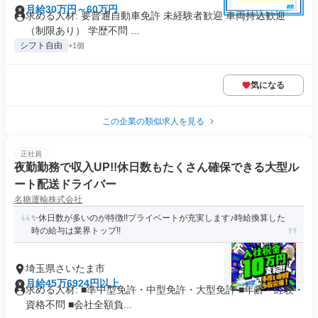
月給30万円～60万円
求める人材: 要普通自動車免許 未経験者歓迎 車両持込歓迎
（制限あり） 学歴不問 ...
シフト自由
+1個
気になる
この企業の類似求人を見る
正社員
夜勤勤務で収入UP!!休日数もたくさん確保できる大型ル
ート配送ドライバー
名糖運輸株式会社
✨休日数が多いのが特徴!!プライベートが充実します♪時給換算した
時の給与は業界トップ!!
埼玉県さいたま市
月給45万6924円以上
求める人材: ■準中型免許・中型免許・大型免許 ■年齢・経験・
資格不問 ■会社全額負...