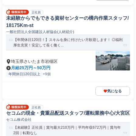
正社員
未経験からでもできる資材センターの構内作業スタッフ/
18175Km-st
一般社団法人全国建設人材協会(人材紹介)
【年間休日120日！】スキルを身に付けたい方歓迎します！ ◎福利
厚生充実！安定して長く働く...
埼玉県さいたま市岩槻区
月給25万円～50万円
年間休日120日以上
+9個
気になる
正社員
セコムの現金・貴重品配送スタッフ/運転業務中心/大宮区
セコム株式会社
【未経験】正社員｜賞与最大210万円｜平均年収672万円｜賞与年
2回｜転勤なし