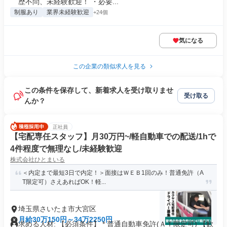
歴不問、未経験歓迎！ ・必要...
制服あり
業界未経験歓迎
+24個
気になる
この企業の類似求人を見る
この条件を保存して、新着求人を受け取りませ
受け取る
んか？
正社員
【宅配専任スタッフ】月30万円~/軽自動車での配送/1hで
4件程度で無理なし/未経験歓迎
株式会社ひとまいる
＜内定まで最短3日で内定！＞面接はＷＥＢ1回のみ！普通免許（A
T限定可）さえあればOK！軽...
埼玉県さいたま市大宮区
月給30万150円～34万2250円
求める人材: 【必須条件】 * 普通自動車免許(ＡＴ限定可) 【歓