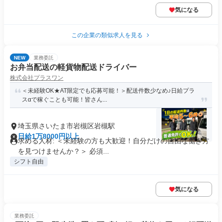
気になる
この企業の類似求人を見る
NEW
業務委託
お弁当配送の軽貨物配送ドライバー
株式会社プラスワン
＜未経験OK★AT限定でも応募可能！＞配送件数少なめ♪日給プラ
スαで稼ぐことも可能！皆さん...
埼玉県さいたま市岩槻区岩槻駅
日給1万8000円以上
求める人材: ＜未経験の方も大歓迎！自分だけの自由な働き方
を見つけませんか？＞ 必須...
シフト自由
気になる
業務委託