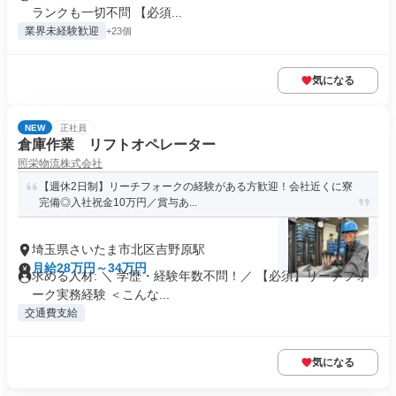
ランクも一切不問 【必須...
業界未経験歓迎
+23個
気になる
NEW
正社員
倉庫作業 リフトオペレーター
照栄物流株式会社
【週休2日制】リーチフォークの経験がある方歓迎！会社近くに寮
完備◎入社祝金10万円／賞与あ...
埼玉県さいたま市北区吉野原駅
月給28万円～34万円
求める人材: ＼ 学歴・経験年数不問！／ 【必須】リーチフォ
ーク実務経験 ＜こんな...
交通費支給
気になる