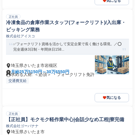
気になる
正社員
冷凍食品の倉庫作業スタッフ(フォークリフト)/入出庫・
ピッキング業務
株式会社アイスコ
✅フォークリフト資格を活かして安定企業で長く働ける環境。／⭕
完全週休3日制・年間休日158...
埼玉県さいたま市岩槻区
月給25万5150円～30万6550円
求める人材: ＜必須＞ ・フォークリフト免許
交通費支給
気になる
正社員
【正社員】モクモク軽作業中心|会話少なめ工程|寮完備
株式会社ゴーバナナ
埼玉県さいたま市