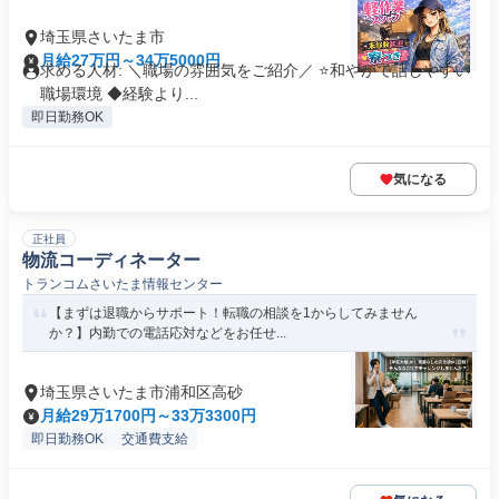
埼玉県さいたま市
月給27万円～34万5000円
求める人材: ＼職場の雰囲気をご紹介／ ⭐和やかで話しやすい
職場環境 ◆経験より...
即日勤務OK
気になる
正社員
物流コーディネーター
トランコムさいたま情報センター
【まずは退職からサポート！転職の相談を1からしてみません
か？】内勤での電話応対などをお任せ...
埼玉県さいたま市浦和区高砂
月給29万1700円～33万3300円
即日勤務OK
交通費支給