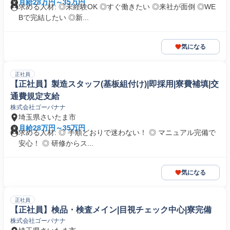
月給28万円～35万円
求める人材: ◎未経験OK ◎すぐ働きたい ◎来社が面倒 ◎WE
Bで完結したい ◎新...
気になる
正社員
【正社員】製造スタッフ(基板組付け)|即採用|寮費補填|交
通費規定支給
株式会社ゴーバナナ
埼玉県さいたま市
月給28万円～35万円
求める人材: ◎ 手順どおりで迷わない！ ◎ マニュアル完備で
安心！ ◎ 研修からス...
気になる
正社員
【正社員】検品・検査メイン|目視チェック中心|寮完備
株式会社ゴーバナナ