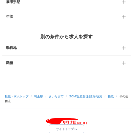
雇用形態
年収
別の条件から求人を探す
勤務地
職種
転職・求人トップ
/
埼玉県
/
さいたま市
/
SCM/生産管理/購買/物流
/
物流
/
その他
物流
サイトトップへ