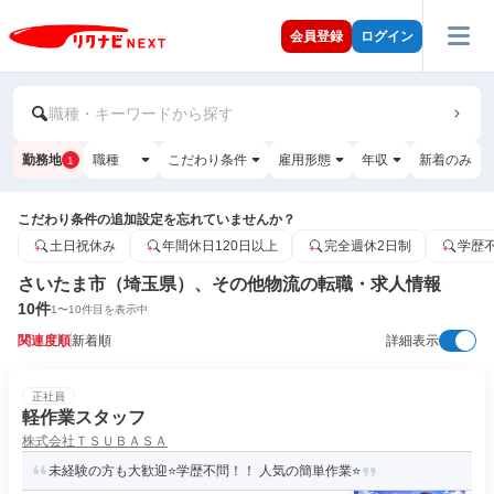
会員登録
ログイン
職種・キーワードから探す
勤務地
職種
こだわり条件
雇用形態
年収
新着のみ
1
こだわり条件の追加設定を忘れていませんか？
土日祝休み
年間休日120日以上
完全週休2日制
学歴
さいたま市（埼玉県）、その他物流の転職・求人情報
10
件
1
〜
10
件目を表示中
関連度順
新着順
詳細表示
正社員
軽作業スタッフ
株式会社ＴＳＵＢＡＳＡ
未経験の方も大歓迎⭐️学歴不問！！ 人気の簡単作業⭐️