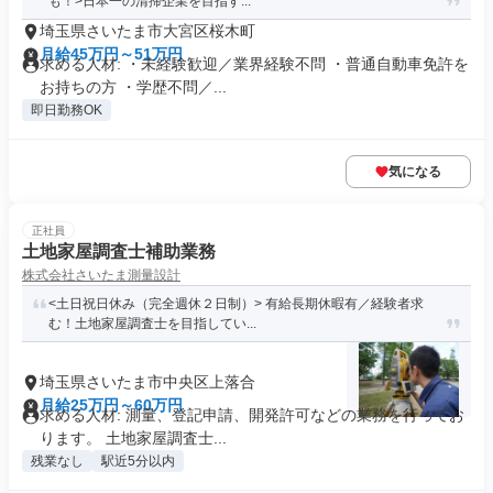
も！>日本一の清掃企業を目指す...
埼玉県さいたま市大宮区桜木町
月給45万円～51万円
求める人材: ・未経験歓迎／業界経験不問 ・普通自動車免許を
お持ちの方 ・学歴不問／...
即日勤務OK
気になる
正社員
土地家屋調査士補助業務
株式会社さいたま測量設計
<土日祝日休み（完全週休２日制）> 有給長期休暇有／経験者求
む！土地家屋調査士を目指してい...
埼玉県さいたま市中央区上落合
月給25万円～60万円
求める人材: 測量、登記申請、開発許可などの業務を行ってお
ります。 土地家屋調査士...
残業なし
駅近5分以内