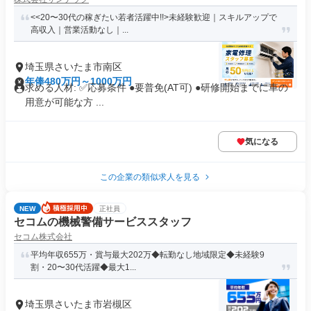
<<20〜30代の稼ぎたい若者活躍中!!>未経験歓迎｜スキルアップで
高収入｜営業活動なし｜...
埼玉県さいたま市南区
年俸480万円～1000万円
求める人材: ✅️応募条件 ●要普免(AT可) ●研修開始までに車の
用意が可能な方 ...
気になる
この企業の類似求人を見る
NEW
正社員
セコムの機械警備サービススタッフ
セコム株式会社
平均年収655万・賞与最大202万◆転勤なし地域限定◆未経験9
割・20〜30代活躍◆最大1...
埼玉県さいたま市岩槻区