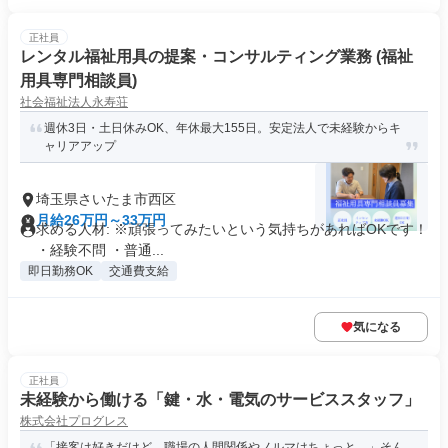
正社員
レンタル福祉用具の提案・コンサルティング業務 (福祉
用具専門相談員)
社会福祉法人永寿荘
週休3日・土日休みOK、年休最大155日。安定法人で未経験からキ
ャリアアップ
埼玉県さいたま市西区
月給26万円～33万円
求める人材: ※頑張ってみたいという気持ちがあればOKです！
・経験不問 ・普通...
即日勤務OK
交通費支給
気になる
正社員
未経験から働ける「鍵・水・電気のサービススタッフ」
株式会社プログレス
「接客は好きだけど、職場の人間関係やノルマはちょっと…」そん