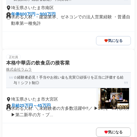
埼玉県さいたま市南区
年俸800万円～900万円
求める人材: ・建築業界、ゼネコンでの法人営業経験 ・普通自
動車第一種免許
気になる
正社員
本格中華店の飲食店の接客業
株式会社ラムラ
☆️経験者必見！手当やお祝い金も充実◎頑張りを正当に評価する給
与！シフト制◎
埼玉県さいたま市大宮区
月給25万円～45万円
求める人材: ＼未経験者の方多数活躍中‼／ ▶20代・30代の方
▶第二新卒の方・ブ...
気になる