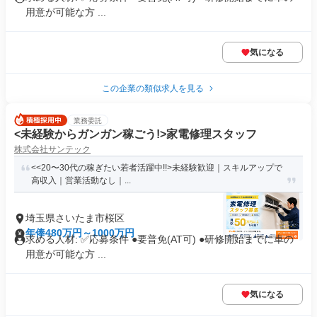
用意が可能な方 ...
気になる
この企業の類似求人を見る
業務委託
<未経験からガンガン稼ごう!>家電修理スタッフ
株式会社サンテック
<<20〜30代の稼ぎたい若者活躍中!!>未経験歓迎｜スキルアップで
高収入｜営業活動なし｜...
埼玉県さいたま市桜区
年俸480万円～1000万円
求める人材: ✅️応募条件 ●要普免(AT可) ●研修開始までに車の
用意が可能な方 ...
気になる