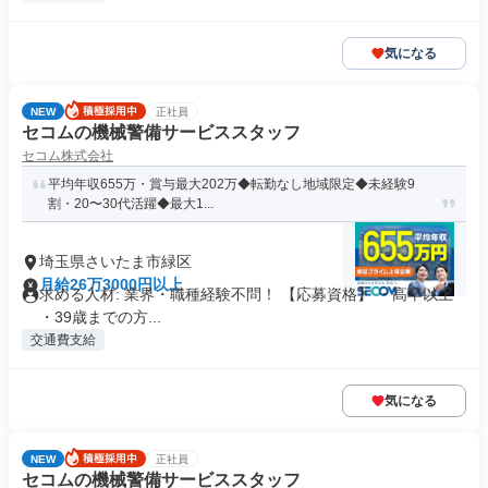
気になる
NEW
正社員
セコムの機械警備サービススタッフ
セコム株式会社
平均年収655万・賞与最大202万◆転勤なし地域限定◆未経験9
割・20〜30代活躍◆最大1...
埼玉県さいたま市緑区
月給26万3000円以上
求める人材: 業界・職種経験不問！ 【応募資格】 ・高卒以上
・39歳までの方...
交通費支給
気になる
NEW
正社員
セコムの機械警備サービススタッフ