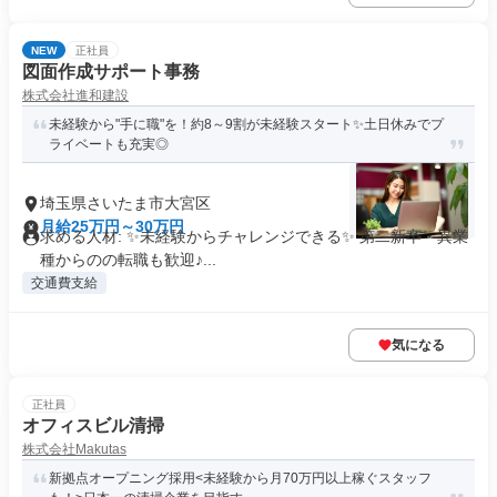
NEW
正社員
図面作成サポート事務
株式会社進和建設
未経験から"手に職"を！約8～9割が未経験スタート✨土日休みでプ
ライベートも充実◎
埼玉県さいたま市大宮区
月給25万円～30万円
求める人材: ✨未経験からチャレンジできる✨ 第二新卒・異業
種からのの転職も歓迎♪...
交通費支給
気になる
正社員
オフィスビル清掃
株式会社Makutas
新拠点オープニング採用<未経験から月70万円以上稼ぐスタッフ