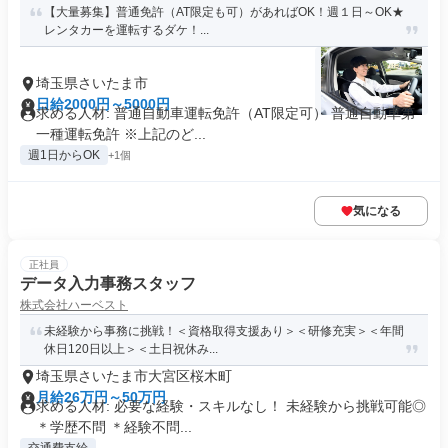
【大量募集】普通免許（AT限定も可）があればOK！週１日～OK★
レンタカーを運転するダケ！...
埼玉県さいたま市
日給2000円～5000円
求める人材: 普通自動車運転免許（AT限定可） 普通自動車第
一種運転免許 ※上記のど...
週1日からOK
+1個
気になる
正社員
データ入力事務スタッフ
株式会社ハーベスト
未経験から事務に挑戦！＜資格取得支援あり＞＜研修充実＞＜年間
休日120日以上＞＜土日祝休み...
埼玉県さいたま市大宮区桜木町
月給26万円～50万円
求める人材: 必要な経験・スキルなし！ 未経験から挑戦可能◎
＊学歴不問 ＊経験不問...