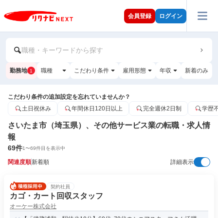
会員登録
ログイン
職種・キーワードから探す
勤務地
職種
こだわり条件
雇用形態
年収
新着のみ
1
こだわり条件の追加設定を忘れていませんか？
土日祝休み
年間休日120日以上
完全週休2日制
学歴
さいたま市（埼玉県）、その他サービス業の転職・求人情
報
69
件
1
〜
69
件目を表示中
関連度順
新着順
詳細表示
契約社員
カゴ・カート回収スタッフ
オーケー株式会社