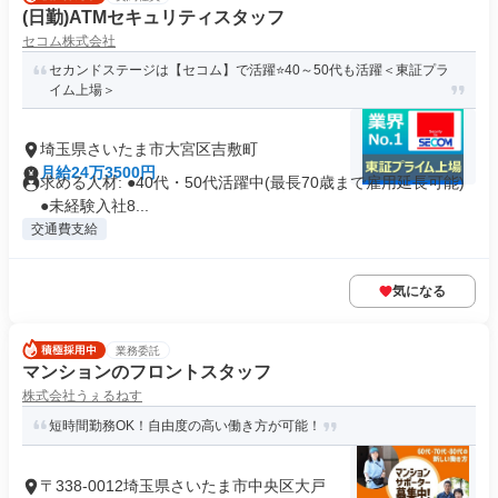
(日勤)ATMセキュリティスタッフ
セコム株式会社
セカンドステージは【セコム】で活躍⭐️40～50代も活躍＜東証プラ
イム上場＞
埼玉県さいたま市大宮区吉敷町
月給24万3500円
求める人材: ●40代・50代活躍中(最長70歳まで雇用延長可能)
●未経験入社8...
交通費支給
気になる
業務委託
マンションのフロントスタッフ
株式会社うぇるねす
短時間勤務OK！自由度の高い働き方が可能！
〒338-0012埼玉県さいたま市中央区大戸