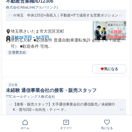
不動産営業職/ID12306
株式会社AlbaLink(アルバリンク)
※埼玉 年休125日×高収入｜不動産×ITで成長する営業ポジション
埼玉県さいたま市大宮区宮町
月給26万円～50万円
求める人材: ■必須条件 普通自動車運転免許 必須（ＡＴ限定
可） ■歓迎条件 宅地...
交通費支給
気になる
正社員
未経験 通信事業会社の接客・販売スタッフ
TTCホールディングス株式会社
【接客・販売スタッフ】大手通信事業会社の通信販売／未経験O
K・賞与2回＜出向先：ティー.テ...
埼玉県さいたま市北区
月給26万円～29万円
求める人材: ■ご年齢の制限 39歳以下の方までが選考対象とな
ホーム
オファー
気になる