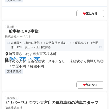
交通費支給
気になる
正社員
一般事務(CAD事務)
株式会社ハーベスト
未経験から事務に挑戦！＜資格取得支援あり＞＜研修充実＞＜年間
休日120日以上＞＜土日祝休み...
埼玉県さいたま市大宮区桜木町
月給26万円～50万円
求める人材: 必要な経験・スキルなし！ 未経験から挑戦可能◎
＊学歴不問 ＊経験不問...
交通費支給
気になる
業務委託
ガリバーワオタウン大宮店の買取車両の洗車スタッフ
NaS株式会社