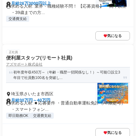
月給26万3000円以上
求める人材: 業界・職種経験不問！ 【応募資格】 ・高卒以上
・39歳までの方...
交通費支給
気になる
正社員
便利屋スタッフ(リモート社員)
アズサポート株式会社
初年度年収450万～（年齢・職歴一切関係なし！）～可能◎設立3
年目で社員数100名を突破し...
埼玉県さいたま市西区
月給30万円～40万円
求める人材: ■ 応募要件 ・普通自動車運転免許（AT限定可）
・スマートフォン...
即日勤務OK
交通費支給
気になる