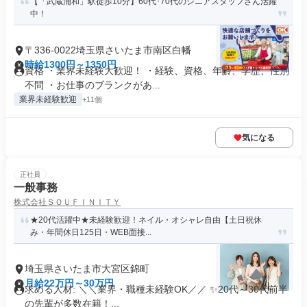
【「武蔵浦和」駅徒歩10分】60代･70代のシニアスタッフさん活躍
中！
〒336-0022埼玉県さいたま市南区白幡
時給1300円～1350円
資格 ・業界未経験大歓迎！ ・経験、資格、年齢、学歴、性別
不問 ・お仕事のブランクがあ...
業界未経験歓迎
+11個
気になる
正社員
一般事務
株式会社ＳＯＵＦＩＮＩＴＹ
★20代活躍中★未経験歓迎！ネイル・オシャレ自由【土日祝休
み・年間休日125日・WEB面接...
埼玉県さいたま市大宮区錦町
月給22万円～30万円
求める人材: ＼＼業界・職種未経験OK／／ ✨20代～30代前半
の先輩が多数在籍！...