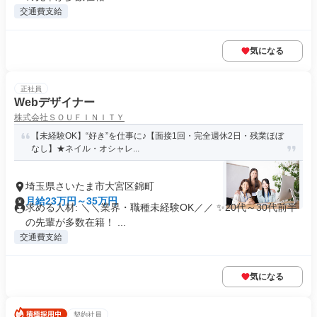
交通費支給
気になる
正社員
Webデザイナー
株式会社ＳＯＵＦＩＮＩＴＹ
【未経験OK】“好き”を仕事に♪【面接1回・完全週休2日・残業ほぼ
なし】★ネイル・オシャレ...
埼玉県さいたま市大宮区錦町
月給23万円～35万円
求める人材: ＼＼業界・職種未経験OK／／ ✨20代～30代前半
の先輩が多数在籍！ ...
交通費支給
気になる
契約社員