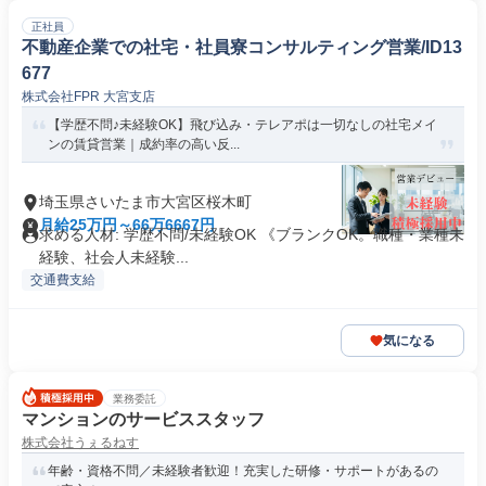
正社員
不動産企業での社宅・社員寮コンサルティング営業/ID13
677
株式会社FPR 大宮支店
【学歴不問♪未経験OK】飛び込み・テレアポは一切なしの社宅メイ
ンの賃貸営業｜成約率の高い反...
埼玉県さいたま市大宮区桜木町
月給25万円～66万6667円
求める人材: 学歴不問/未経験OK 《ブランクOK。職種・業種未
経験、社会人未経験...
交通費支給
気になる
業務委託
マンションのサービススタッフ
株式会社うぇるねす
年齢・資格不問／未経験者歓迎！充実した研修・サポートがあるの