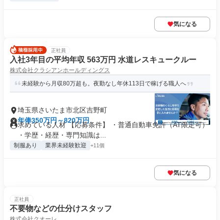
気になる
正社員
入社3年目の平均年収 563万円 水道レスキュークルー
株式会社クラシアンホールディングス
未経験から月収80万超も。夜勤なし年休113日で稼げる職人へ
埼玉県さいたま市北区吉野町
年俸350万円～820万円
求めている人材 【応募条件】 ・普通自動車免許（AT限定可）
・学歴・経歴・専門知識は...
制服あり
業界未経験歓迎
+11個
気になる
正社員
不要物などの仕分けスタッフ
株式会社クオーレ