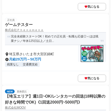
気になる
正社員
ゲームテスター
株式会社Ｐｈｅｎｏｍｅｎｏ
完全未経験スタートOK！初めての正社員・転職も応援◎＜ほぼ残
業ナシ／年休125日以上／土日...
埼玉県さいたま市大宮区錦町
月給29万円～50万円
残業なし
交通費支給
気になる
NEW
業務委託
【埼玉エリア】週1日~OK/レンタカーの回送(18時以降の
好きな時間でOK)《1回送2000円~5000円》
株式会社MOOV