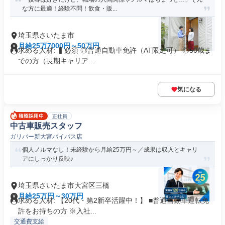
な方に最適！経験不問！飲食・販...
埼玉県さいたま市
月給25万7000円～50万円
求める人材: ▍必須 ◎普通自動車免許（AT限定可） ◎50歳ま
での方（長期キャリア...
気になる
正社員
中古車販売スタッフ
ガリバー新大宮バイパス店
個人ノルマなし！未経験から月給25万円～／成果は収入とキャリ
アにしっかり反映♪
埼玉県さいたま市大宮区三橋
月給25万円～30万円
求める人材: 【20代・第2新卒活躍中！】 ■普通自動車運転免
許をお持ちの方 ※入社...
交通費支給