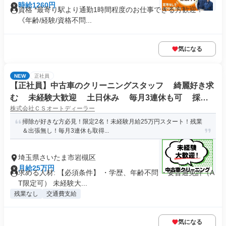
時給1260円
資格 *最寄り駅より通勤1時間程度のお仕事できる方歓迎！* *
《年齢/経験/資格不問...
気になる
NEW
正社員
【正社員】中古車のクリーニングスタッフ 綺麗好き求
む 未経験大歓迎 土日休み 毎月3連休も可 採用
株式会社ＣＳオートディーラー
枠残り2名
掃除が好きな方必見！限定2名！未経験月給25万円スタート！残業
＆出張無し！毎月3連休も取得...
埼玉県さいたま市岩槻区
月給25万円
求める人材: 【必須条件】 ・学歴、年齢不問 ・要普通免許（A
T限定可） 未経験大...
残業なし
交通費支給
気になる