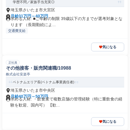
学歴不問／家族手当充実◎
埼玉県さいたま市大宮区
月給31万円～40万円
求める人材: ■ご年齢の制限 39歳以下の方までが選考対象とな
ります （長期勤続によ...
交通費支給
気になる
正社員
その他接客・販売関連職/10988
株式会社安楽亭
ベトナムエリア長(ベトナム事業責任者)
埼玉県さいたま市中央区
月給40万円～50万円
求める人材: ・飲食業で複数店舗の管理経験（特に重飲食の経
験を歓迎、国内可） 【歓...
気になる