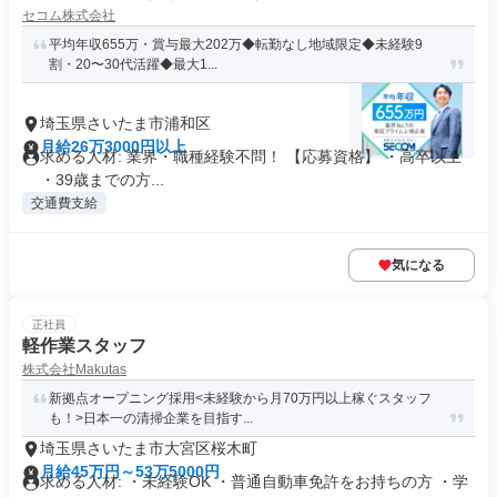
セコム株式会社
平均年収655万・賞与最大202万◆転勤なし地域限定◆未経験9
割・20〜30代活躍◆最大1...
埼玉県さいたま市浦和区
月給26万3000円以上
求める人材: 業界・職種経験不問！ 【応募資格】 ・高卒以上
・39歳までの方...
交通費支給
気になる
正社員
軽作業スタッフ
株式会社Makutas
新拠点オープニング採用<未経験から月70万円以上稼ぐスタッフ
も！>日本一の清掃企業を目指す...
埼玉県さいたま市大宮区桜木町
月給45万円～53万5000円
求める人材: ・未経験OK ・普通自動車免許をお持ちの方 ・学