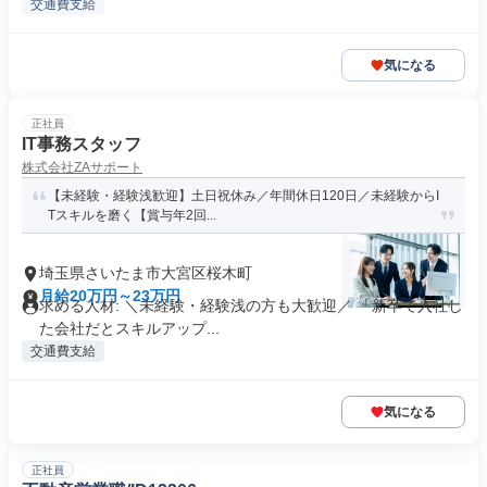
交通費支給
気になる
正社員
IT事務スタッフ
株式会社ZAサポート
【未経験・経験浅歓迎】土日祝休み／年間休日120日／未経験からI
Tスキルを磨く【賞与年2回...
埼玉県さいたま市大宮区桜木町
月給20万円～23万円
求める人材: ＼未経験・経験浅の方も大歓迎／ 「新卒で入社し
た会社だとスキルアップ...
交通費支給
気になる
正社員