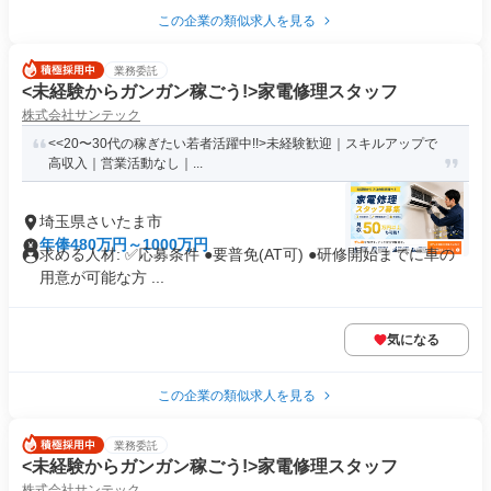
この企業の類似求人を見る
業務委託
<未経験からガンガン稼ごう!>家電修理スタッフ
株式会社サンテック
<<20〜30代の稼ぎたい若者活躍中!!>未経験歓迎｜スキルアップで
高収入｜営業活動なし｜...
埼玉県さいたま市
年俸480万円～1000万円
求める人材: ✅️応募条件 ●要普免(AT可) ●研修開始までに車の
用意が可能な方 ...
気になる
この企業の類似求人を見る
業務委託
<未経験からガンガン稼ごう!>家電修理スタッフ
株式会社サンテック