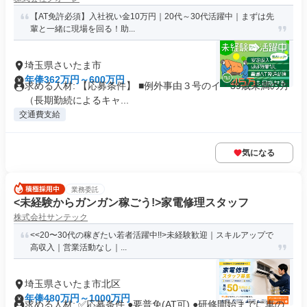
【AT免許必須】入社祝い金10万円｜20代～30代活躍中｜まずは先
輩と一緒に現場を回る！助...
埼玉県さいたま市
年俸362万円～600万円
求める人材: 【応募条件】 ■例外事由３号のイ・39歳未満の方
（長期勤続によるキャ...
交通費支給
気になる
業務委託
<未経験からガンガン稼ごう!>家電修理スタッフ
株式会社サンテック
<<20〜30代の稼ぎたい若者活躍中!!>未経験歓迎｜スキルアップで
高収入｜営業活動なし｜...
埼玉県さいたま市北区
年俸480万円～1000万円
求める人材: ✅️応募条件 ●要普免(AT可) ●研修開始までに車の