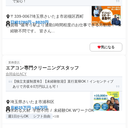
で安心！
〒339-0067埼玉県さいたま市岩槻区西町
日給3780円～8820円
資格 *最寄り駅より通勤1時間程度のお仕事できる方歓迎！* ★
経験不問です。 皆さん...
気になる
業務委託
エアコン専門クリーニングスタッフ
合同会社ACY
【独立支援制度有】【未経験歓迎】直行直帰OK！インセンティブ
ありで月収６0万円以上も可！
埼玉県さいたま市浦和区
月給25万円～60万円
求める人材: 学歴不問 / 未経験OK WワークOK
週1日からOK
シフト自由
+1個