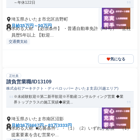
～年休122日
埼玉県さいたま市北区吉野町
月給35万円～50万円
求める人材: 【必須条件】 ・普通自動車免許（AT可） ・正社
員歴5年以上 【歓迎...
交通費支給
気になる
正社員
請負営業職/ID13109
株式会社アーキテクト・ディベロッパー さいたま支店(川越エリア)
※未経験歓迎※第二新卒歓迎※不動産コンサルティング営業 ◆業
界トップクラスの施工実績◆家賃...
埼玉県さいたま市南区沼影
月給36万6667円～83万3333円
求める人材: ■応募条件： ・（1）（2）いずれか必須 （1）
提案要素を含む営業や...