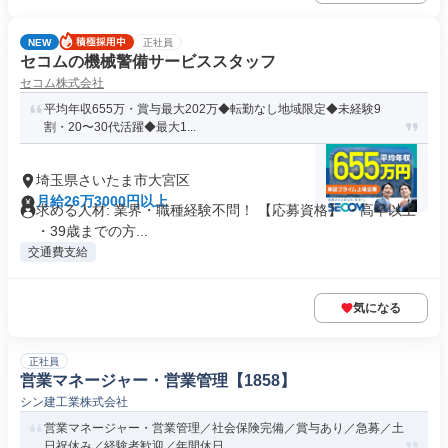
NEW
正社員
セコムの機械警備サービススタッフ
セコム株式会社
平均年収655万・賞与最大202万◆転勤なし地域限定◆未経験9
割・20〜30代活躍◆最大1...
埼玉県さいたま市大宮区
月給26万3000円以上
求める人材: 業界・職種経験不問！ 【応募資格】 ・高卒以上
・39歳までの方...
交通費支給
気になる
正社員
営業マネージャー・営業管理【1858】
シン建工業株式会社
営業マネージャー・営業管理／社会保険完備／賞与あり／急募／土
日祝休み／経験者歓迎／年間休日...