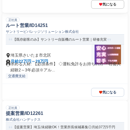
気になる
正社員
ルート営業/ID14251
サントリービバレッジソリューション株式会社
【既存顧客のみ】サントリー自販機のルート営業｜研修充実
埼玉県さいたま市北区
月給22万円～28万円
求める人材: 【必須条件】 ◇運転免許をお持ちの方 ・社会人
経験2～3年必須※アル...
交通費支給
気になる
正社員
提案営業/ID12261
株式会社ハンデックス
【提案営業】埼玉/未経験OK！営業所長候補募集◎月給37万5千円