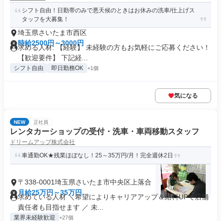
シフト自由！日勤帯のみで悪天候のときはお休みの洗車/仕上げス
タッフを大募集！
埼玉県さいたま市西区
時給2500円～3000円
求める人材: 【経験】 未経験の方もお気軽にご応募ください！
【歓迎要件】 下記経...
シフト自由
即日勤務OK
+1個
気になる
NEW
正社員
レンタカーショップの受付・洗車・車両移動スタッフ
ドリームアップ株式会社
車通勤OK★残業ほぼなし！25～35万円/月！完全週休2日
〒338-0001埼玉県さいたま市中央区上落合
月給25万円～35万円
求めている人材 ＼希望によりキャリアアップ＆給料UPで店舗
責任者も目指せます ／ 未...
業界未経験歓迎
+27個