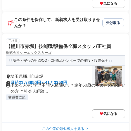
気になる
この条件を保存して、新着求人を受け取りませ
受け取る
んか？
正社員
【桶川市赤堀】技能職/設備保全職スタッフ/正社員
株式会社シーエックスカーゴ
安全・安心の生協/CO・OP物流センターでの施設・設備保全
埼玉県桶川市赤堀
月給21万8850円～41万3350円
求める人材: 学歴不問/未経験OK ＊定年60歳のため、59歳まで
の方 ＊社会人経験...
交通費支給
気になる
この企業の類似求人を見る