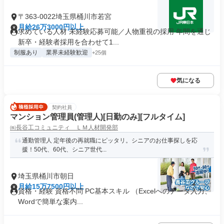
〒363-0022埼玉県桶川市若宮
月給26万3000円以上
求めている人材 未経験応募可能／人物重視の採用 年間を通じ
新卒・経験者採用を合わせて1...
制服あり
業界未経験歓迎
+25個
気になる
契約社員
マンション管理員(管理人)[日勤のみ][フルタイム]
㈱長谷工コミュニティ ＬＭ人材開発部
通勤管理人 定年後の再就職にピッタリ。シニアのお仕事探しを応
援！50代、60代、シニア世代...
埼玉県桶川市朝日
月給15万7500円以上
資格・経験 資格不問 PC基本スキル （Excelへのデータ入力、
Wordで簡単な案内...