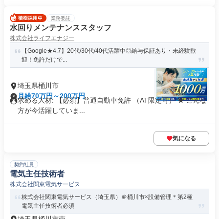
業務委託
水回りメンテナンススタッフ
株式会社ライフエナジー
【Google★4.7】20代/30代/40代活躍中◎給与保証あり・未経験歓
迎！免許だけで...
埼玉県桶川市
月給70万円～200万円
求める人材: 【必須】普通自動車免許 （AT限定可） ★ こんな
方が今活躍していま...
気になる
契約社員
電気主任技術者
株式会社関東電気サービス
株式会社関東電気サービス（埼玉県）＠桶川市×設備管理＊第2種
電気主任技術者必須