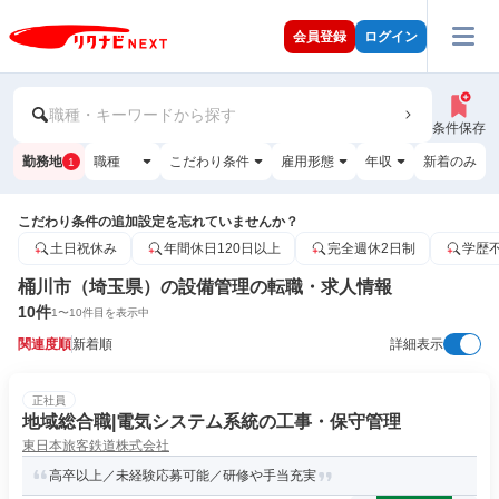
会員登録
ログイン
職種・キーワードから探す
条件保存
勤務地
職種
こだわり条件
雇用形態
年収
新着のみ
1
こだわり条件の追加設定を忘れていませんか？
土日祝休み
年間休日120日以上
完全週休2日制
学歴
桶川市（埼玉県）の設備管理の転職・求人情報
10
件
1
〜
10
件目を表示中
関連度順
新着順
詳細表示
正社員
地域総合職|電気システム系統の工事・保守管理
東日本旅客鉄道株式会社
高卒以上／未経験応募可能／研修や手当充実