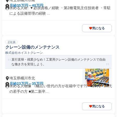
埼玉県桶川市南
月給35万円～40万円
求める人材: ▼必須資格／経験 ・第2種電気主任技術者 ・常駐
による設備管理の経験 ...
気になる
正社員
クレーン設備のメンテナンス
株式会社ホイストクレーン
直行直帰・残業少なめ！工業用クレーン設備のメンテナンスで自由
な働き方を実現しよう。
埼玉県桶川市北
月給23万円～35万円
求める人物像 《幅広い世代の方が在籍中です?》 ■20代・30代
の若手の方 ■第二新卒...
気になる