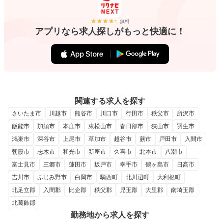
無料
アプリなら求人探しがもっと快適に！
関連する求人を探す
さいたま市
川越市
熊谷市
川口市
行田市
秩父市
所沢市
飯能市
加須市
本庄市
東松山市
春日部市
狭山市
羽生市
鴻巣市
深谷市
上尾市
草加市
越谷市
蕨市
戸田市
入間市
朝霞市
志木市
和光市
新座市
久喜市
北本市
八潮市
富士見市
三郷市
蓮田市
坂戸市
幸手市
鶴ヶ島市
日高市
吉川市
ふじみ野市
白岡市
騎西町
北川辺町
大利根町
北足立郡
入間郡
比企郡
秩父郡
児玉郡
大里郡
南埼玉郡
北葛飾郡
勤務地から求人を探す