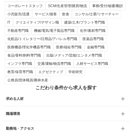
コーポレートスタッフ
SCM/生産管理/購買/物流
事務/受付/秘書/翻訳
小売販売/流通
サービス/接客
飲食
コンサル/士業/リサーチャー
IT
クリエイティブ/デザイン職
建築/土木/プラント専門職
不動産専門職
機械/電気/電子製品専門職
化学/素材専門職
化粧品/トイレタリー/日用品/アパレル専門職
医薬品専門職
医療機器/理化学機器専門職
医療/福祉専門職
金融専門職
食品/香料/飼料専門職
出版/メディア/芸能/エンタメ専門職
インフラ専門職
交通/運輸/物流専門職
人材サービス専門職
教育/保育専門職
エグゼクティブ
学術研究
公務員/団体職員/農林水産
こだわり条件から求人を探す
求める人材
職場環境
勤務地・アクセス