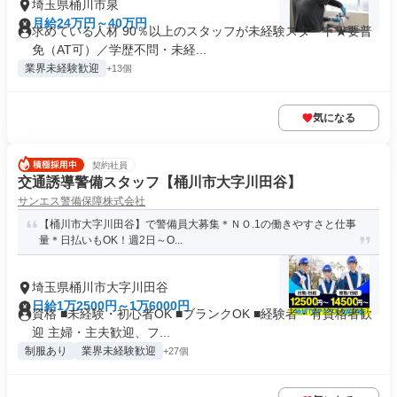
埼玉県桶川市泉
月給24万円～40万円
求めている人材 90％以上のスタッフが未経験スタート★要普
免（AT可）／学歴不問・未経...
業界未経験歓迎
+13個
気になる
契約社員
交通誘導警備スタッフ【桶川市大字川田谷】
サンエス警備保障株式会社
【桶川市大字川田谷】で警備員大募集＊ＮＯ.1の働きやすさと仕事
量＊日払いもOK！週2日～O...
埼玉県桶川市大字川田谷
日給1万2500円～1万6000円
資格 ■未経験・初心者OK ■ブランクOK ■経験者・有資格者歓
迎 主婦・主夫歓迎、フ...
制服あり
業界未経験歓迎
+27個