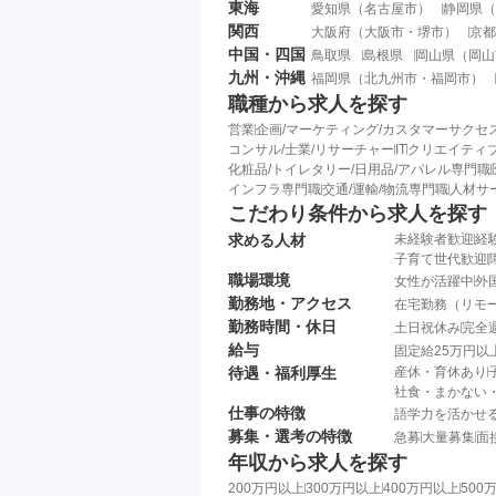
東海
愛知県
（
名古屋市
）
静岡県
（
関西
大阪府
（
大阪市
・
堺市
）
京都
中国・四国
鳥取県
島根県
岡山県
（
岡山
九州・沖縄
福岡県
（
北九州市
・
福岡市
）
職種から求人を探す
営業
企画/マーケティング/カスタマーサクセ
コンサル/士業/リサーチャー
IT
クリエイティブ
化粧品/トイレタリー/日用品/アパレル専門職
インフラ専門職
交通/運輸/物流専門職
人材サ
こだわり条件から求人を探す
求める人材
未経験者歓迎
経
子育て世代歓迎
職場環境
女性が活躍中
外
勤務地・アクセス
在宅勤務（リモ
勤務時間・休日
土日祝休み
完全
給与
固定給25万円以
待遇・福利厚生
産休・育休あり
社食・まかない
仕事の特徴
語学力を活かせ
募集・選考の特徴
急募
大量募集
面
年収から求人を探す
200万円以上
300万円以上
400万円以上
500