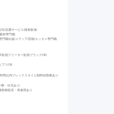
販売/流通
サービス/接客
飲食
/素材専門職
料専門職
出版/メディア/芸能/エンタメ専門職
卒歓迎
フリーター歓迎
ブランクOK
ピアスOK
0時間以内
フレックスタイム制
時短勤務あり
り
寮・社宅あり
後勤務延長・再雇用あり