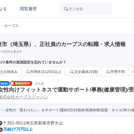
なる
閲覧履歴
求人検索
/
カーブス
座市（埼玉県）、正社員のカーブスの転職・求人情報
〜
3
件目を表示中
わり条件の追加設定を忘れていませんか？
土日祝休み
年間休日120日以上
完全週休2日制
学歴不問
NEW
正社員
女性向けフィットネスで運動サポート/事務(健康管理)/
株式会社カーブスジャパン
女性の「変わりたい」をサポート/週休2日/日祝休/長期休暇/染髪・ネイルOK※
〒352-0011埼玉県新座市野火止
月給27万円以上