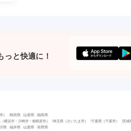
もっと快適に！
市
）
秋田県
山形県
福島県
県
（
横浜市
・
川崎市
・
相模原市
）
埼玉県
（
さいたま市
）
千葉県
（
千葉市
）
茨城
川県
福井県
山梨県
長野県