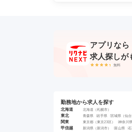
アプリなら
求人探しが
無料
勤務地から求人を探す
北海道
北海道
（
札幌市
）
東北
青森県
岩手県
宮城県
（
仙台
関東
東京都
（
東京23区
）
神奈川
甲信越
新潟県
（
新潟市
）
富山県
石