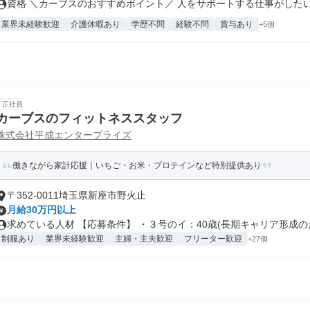
資格 ＼カーブスのおすすめポイント／ 人をサポートする仕事がしたい…
業界未経験歓迎
介護休暇あり
学歴不問
経験不問
賞与あり
+5個
正社員
カーブスのフィットネススタッフ
株式会社平成エンタープライズ
働きながら家計応援｜いちご・お米・プロテインなど特別提供あり
〒352-0011埼玉県新座市野火止
月給30万円以上
求めている人材 【応募条件】 ・３号のイ：40歳(長期キャリア形成のた.
制服あり
業界未経験歓迎
主婦・主夫歓迎
フリーター歓迎
+27個