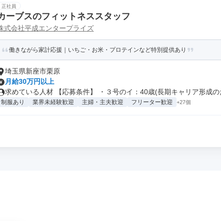
正社員
カーブスのフィットネススタッフ
株式会社平成エンタープライズ
働きながら家計応援｜いちご・お米・プロテインなど特別提供あり
埼玉県新座市栗原
月給30万円以上
求めている人材 【応募条件】 ・３号のイ：40歳(長期キャリア形成のた.
制服あり
業界未経験歓迎
主婦・主夫歓迎
フリーター歓迎
+27個