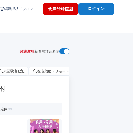
会員登録
ログイン
転職成功ノウハウ
無料
関連度順
新着順
詳細表示
未経験者歓迎
在宅勤務（リモートワーク）OK
家賃補助・住宅手当
受付
規定内