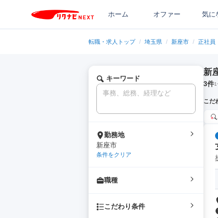
ホーム
オファー
気に
転職・求人トップ
/
埼玉県
/
新座市
/
正社員
新
キーワード
3
件
1
こだ
勤務地
新座市
条件をクリア
職種
こだわり条件