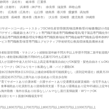
静岡市
・
浜松市
）
岐阜県
三重県
府
（
京都市
）
兵庫県
（
神戸市
）
奈良県
滋賀県
和歌山県
市
）
広島県
（
広島市
）
山口県
徳島県
香川県
愛媛県
高知県
佐賀県
長崎県
熊本県
（
熊本市
）
大分県
宮崎県
鹿児島県
沖縄県
ス/サポート
コーポレートスタッフ
SCM/生産管理/購買/物流
事務/受付/秘書/翻訳
小売
/デザイン職
建築/土木/プラント専門職
不動産専門職
機械/電気/電子製品専門職
化学
医薬品専門職
医療機器/理化学機器専門職
医療/福祉専門職
金融専門職
食品/香料/飼
ービス専門職
教育/保育専門職
エグゼクティブ
学術研究
公務員/団体職員/農林水産
験者歓迎
管理職・マネジメント経験歓迎
年齢不問
大卒以上
学歴不問
第二新卒歓迎
既
障がい者歓迎
転職回数不問
60代も応募可
70代も応募可
国人が活躍中
中途入社50％以上
高定着率
服装自由
ひげOK
髪型・髪色自由
ネイルOK
ートワーク）OK
フルリモート
転勤なし
車・バイク通勤OK
週休2日制
年間休日120日以上
連続休暇取得可能
残業なし（原則定時退社）
残業月2
上
固定給35万円以上
賞与あり
歩合給あり
完全歩合制
子育てサポートあり
介護休暇・介護サポートあり
交通費支給
家賃補助・住宅手当あ
・食事補助あり
社員割引あり
資格取得支援・手当あり
退職金あり
定年65歳以上
定年
る
海外勤務・海外出張あり
出張なし
ノルマなし
直行直帰
副業・WワークOK
接1回
リモート面接OK
職場見学可
万円以上
600万円以上
700万円以上
800万円以上
900万円以上
1000万円以上