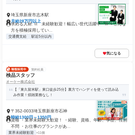
埼玉県新座市志木駅
月給28万円以上
求める人材: ꒰꒰ 未経験歓迎！幅広い世代活躍中 ꒱꒱ ＜こんな
方を積極採用してい...
交通費支給
駅近5分以内
気になる
契約社員
検品スタッフ
オーケー株式会社
【「東久留米駅」東口徒歩25分】裏方でハンディを使って読み込
み作業！煩雑業務なし！
〒352-0033埼玉県新座市石神
時給1300円～1350円
資格 ・業界未経験大歓迎！ ・経験、資格、年齢、学歴、性別
不問 ・お仕事のブランクがあ...
業界未経験歓迎
+11個