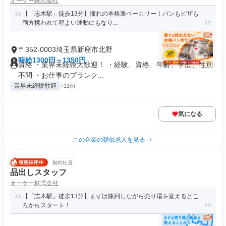
オーケー株式会社
【「志木駅」徒歩13分】憧れの本格派ベーカリー！パンもピザも
両方携われて程よい運動にもなり...
〒352-0003埼玉県新座市北野
時給1300円～1350円
資格 ・業界未経験大歓迎！ ・経験、資格、年齢、学歴、性別
不問 ・お仕事のブランク...
業界未経験歓迎
+11個
気になる
この企業の類似求人を見る
契約社員
品出しスタッフ
オーケー株式会社
【「志木駅」徒歩13分】まずは陳列しながら売り場を覚えるとこ
ろからスタート！