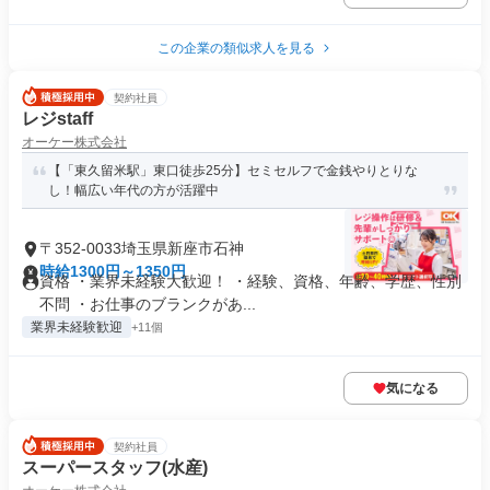
この企業の類似求人を見る
契約社員
レジstaff
オーケー株式会社
【「東久留米駅」東口徒歩25分】セミセルフで金銭やりとりな
し！幅広い年代の方が活躍中
〒352-0033埼玉県新座市石神
時給1300円～1350円
資格 ・業界未経験大歓迎！ ・経験、資格、年齢、学歴、性別
不問 ・お仕事のブランクがあ...
業界未経験歓迎
+11個
気になる
契約社員
スーパースタッフ(水産)