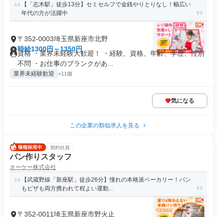
【「志木駅」徒歩13分】セミセルフで金銭やりとりなし！幅広い
年代の方が活躍中
〒352-0003埼玉県新座市北野
時給1300円～1350円
資格 ・業界未経験大歓迎！ ・経験、資格、年齢、学歴、性別
不問 ・お仕事のブランクがあ...
業界未経験歓迎
+11個
気になる
この企業の類似求人を見る
契約社員
パン作りスタッフ
オーケー株式会社
【武蔵野線「新座駅」徒歩26分】憧れの本格派ベーカリー！パン
もピザも両方携われて程よい運動...
〒352-0011埼玉県新座市野火止