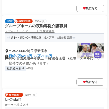
気になる
NEW
契約社員
グループホームの夜勤専従介護職員
メディカル・ケア・サービス株式会社
週1~・週2~OK!夜勤1回で2.4万円｜経験者採用
〒352-0002埼玉県新座市
日給2万5216円～2万7136円
資格 介護経験半年以上 ※経験者優遇 （経験・スキルにより日
勤帯での研修があります） ...
社員登用あり
+15個
気になる
契約社員
レジstaff
オーケー株式会社