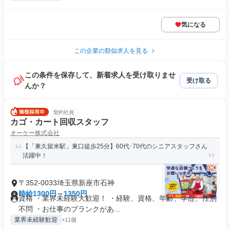
気になる
この企業の類似求人を見る
この条件を保存して、新着求人を受け取りませ
受け取る
んか？
契約社員
カゴ・カート回収スタッフ
オーケー株式会社
【「東久留米駅」東口徒歩25分】60代･70代のシニアスタッフさん
活躍中！
〒352-0033埼玉県新座市石神
時給1300円～1350円
資格 ・業界未経験大歓迎！ ・経験、資格、年齢、学歴、性別
不問 ・お仕事のブランクがあ...
業界未経験歓迎
+11個