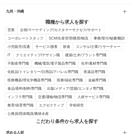
九州・沖縄
職種から求人を探す
営業
企画/マーケティング/カスタマーサクセス/サポート
コーポレートスタッフ
SCM/生産管理/購買/物流
事務/受付/秘書/翻訳
小売販売/流通
サービス/接客
飲食
コンサル/士業/リサーチャー
IT
クリエイティブ/デザイン職
建築/土木/プラント専門職
不動産専門職
機械/電気/電子製品専門職
化学/素材専門職
化粧品/トイレタリー/日用品/アパレル専門職
医薬品専門職
医療機器/理化学機器専門職
医療/福祉専門職
金融専門職
食品/香料/飼料専門職
出版/メディア/芸能/エンタメ専門職
インフラ専門職
交通/運輸/物流専門職
人材サービス専門職
教育/保育専門職
エグゼクティブ
学術研究
公務員/団体職員/農林水産
こだわり条件から求人を探す
求める人材