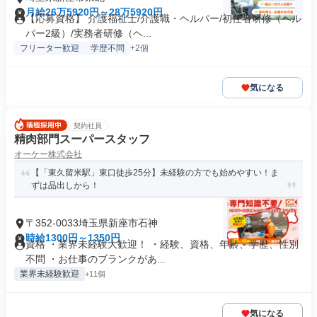
月給26万5920円～28万5920円
【応募資格】 介護福祉士/介護職・ヘルパー/初任者研修（ヘル
パー2級）/実務者研修（ヘ...
フリーター歓迎
学歴不問
+2個
気になる
契約社員
精肉部門スーパースタッフ
オーケー株式会社
【「東久留米駅」東口徒歩25分】未経験の方でも始めやすい！ま
ずは品出しから！
〒352-0033埼玉県新座市石神
時給1300円～1350円
資格 ・業界未経験大歓迎！ ・経験、資格、年齢、学歴、性別
不問 ・お仕事のブランクがあ...
業界未経験歓迎
+11個
気になる