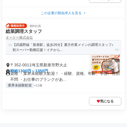
この企業の類似求人を見る
契約社員
総菜調理スタッフ
オーケー株式会社
【武蔵野線「新座駅」徒歩26分】裏方作業メインの調理スタッフ♪
初スーパー勤務応援！イチから...
〒352-0011埼玉県新座市野火止
時給1300円～1350円
資格 ・業界未経験大歓迎！ ・経験、資格、年齢、学歴、性別
不問 ・お仕事のブランクがあ...
業界未経験歓迎
+11個
気になる