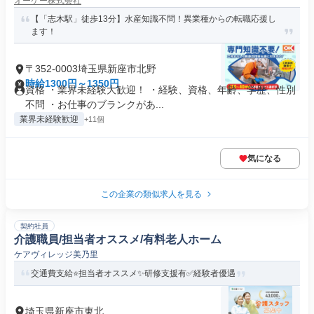
オーケー株式会社
【「志木駅」徒歩13分】水産知識不問！異業種からの転職応援し
ます！
〒352-0003埼玉県新座市北野
時給1300円～1350円
資格 ・業界未経験大歓迎！ ・経験、資格、年齢、学歴、性別
不問 ・お仕事のブランクがあ...
業界未経験歓迎
+11個
気になる
この企業の類似求人を見る
契約社員
介護職員/担当者オススメ/有料老人ホーム
ケアヴィレッジ美乃里
交通費支給⭐️担当者オススメ✨研修支援有✅️経験者優遇
埼玉県新座市東北