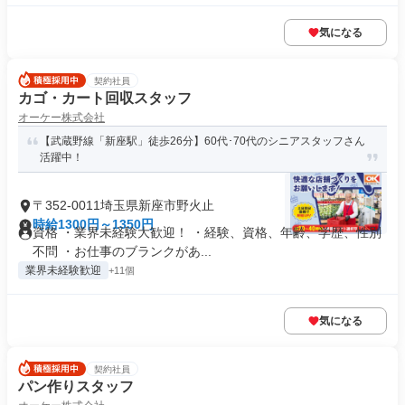
気になる
契約社員
カゴ・カート回収スタッフ
オーケー株式会社
【武蔵野線「新座駅」徒歩26分】60代･70代のシニアスタッフさん
活躍中！
〒352-0011埼玉県新座市野火止
時給1300円～1350円
資格 ・業界未経験大歓迎！ ・経験、資格、年齢、学歴、性別
不問 ・お仕事のブランクがあ...
業界未経験歓迎
+11個
気になる
契約社員
パン作りスタッフ