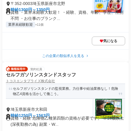
〒352-0003埼玉県新座市北野
時給1300円～1350円
資格 ・業界未経験大歓迎！ ・経験、資格、年齢、学歴、性別
不問 ・お仕事のブランク...
業界未経験歓迎
+11個
気になる
この企業の類似求人を見る
契約社員
セルフガソリンスタンドスタッフ
トコスエンタプライズ株式会社
セルフガソリンスタンドの監視業務。力仕事や給油業務なし！危険
物乙4資格を活かして働こう。
埼玉県新座市大和田
時給1250円～1563円
資格・経験 危険物乙種第四類の資格が必要です。 ※18歳以上
(深夜勤務の為) 副業・W...