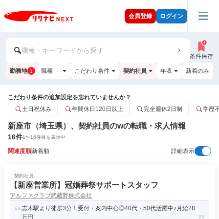
会員登録
ログイン
職種・キーワードから探す
条件保存
勤務地
職種
こだわり条件
契約社員
年収
新着のみ
1
こだわり条件の追加設定を忘れていませんか？
土日祝休み
年間休日120日以上
完全週休2日制
学歴
新座市（埼玉県）、契約社員のwの転職・求人情報
16
件
1
〜
16
件目を表示中
関連度順
新着順
詳細表示
契約社員
【新座営業所】冠婚葬祭サポートスタッフ
アルファクラブ武蔵野株式会社
志木駅より徒歩3分！受付・案内中心◎40代・50代活躍中♪月給28
万円