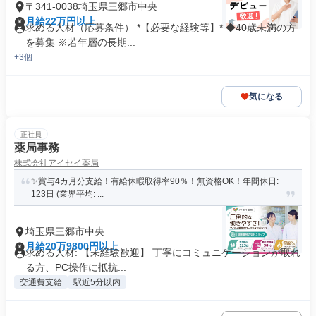
〒341-0038埼玉県三郷市中央
月給22万円以上
求める人材（応募条件） *【必要な経験等】* ◆40歳未満の方
を募集 ※若年層の長期...
+3個
気になる
正社員
薬局事務
株式会社アイセイ薬局
✨賞与4カ月分支給！有給休暇取得率90％！無資格OK！年間休日:
123日 (業界平均: ...
埼玉県三郷市中央
月給20万9800円以上
求める人材: 【未経験歓迎】 丁寧にコミュニケーションが取れ
る方、PC操作に抵抗...
交通費支給
駅近5分以内