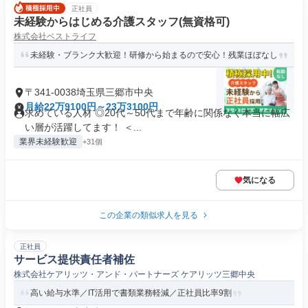
正社員
未経験からはじめる介護スタッフ(無資格可)
株式会社ベストライフ
未経験・ブランク大歓迎！研修から始まるので安心！残業ほぼなし
〒341-0038埼玉県三郷市中央
月給22万9100円～23万3100円
求めている人材 ◎20代～50代まで年齢に関係なく本当に幅広
い層が活躍してます！ ＜...
業界未経験歓迎
+31個
気になる
この企業の類似求人を見る
正社員
サービス提供責任者補佐
株式会社ケアリッツ・アンド・パートナーズ ケアリッツ三郷中央
高い給与水準／IT活用で書類業務軽減／正社員比率9割