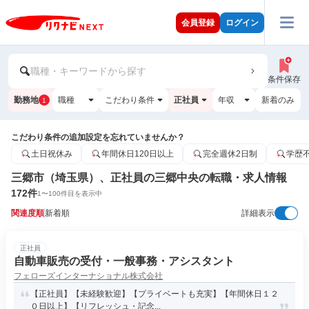
会員登録
ログイン
職種・キーワードから探す
条件保存
勤務地
職種
こだわり条件
正社員
年収
新着のみ
1
こだわり条件の追加設定を忘れていませんか？
土日祝休み
年間休日120日以上
完全週休2日制
学歴
三郷市（埼玉県）、正社員の三郷中央の転職・求人情報
172
件
1
〜
100
件目を表示中
関連度順
新着順
詳細表示
正社員
自動車販売の受付・一般事務・アシスタント
フェローズインターナショナル株式会社
【正社員】【未経験歓迎】【プライベートも充実】【年間休日１２
０日以上】【リフレッシュ・記念...