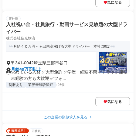
気になる
正社員
入社祝い金・社員旅行・動画サービス見放題の大型ドラ
イバー
株式会社信光物流
月給４０万円～＋出来高稼げる大型ドライバー 本社:(001)
〒341-0042埼玉県三郷市谷口
月給40万円以上
求めている人材 ✅大型免許 ✅学歴・経験不問 ✅トラック運転
未経験の方も大歓迎 ✅フォ...
制服あり
業界未経験歓迎
+26個
気になる
この企業の類似求人を見る
正社員