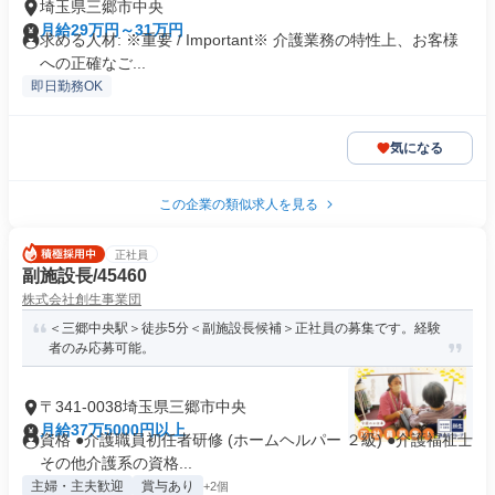
埼玉県三郷市中央
月給29万円～31万円
求める人材: ※重要 / Important※ 介護業務の特性上、お客様
への正確なご...
即日勤務OK
気になる
この企業の類似求人を見る
正社員
副施設長/45460
株式会社創生事業団
＜三郷中央駅＞徒歩5分＜副施設長候補＞正社員の募集です。経験
者のみ応募可能。
〒341-0038埼玉県三郷市中央
月給37万5000円以上
資格 ●介護職員初任者研修 (ホームヘルパー ２級) ●介護福祉士
その他介護系の資格...
主婦・主夫歓迎
賞与あり
+2個