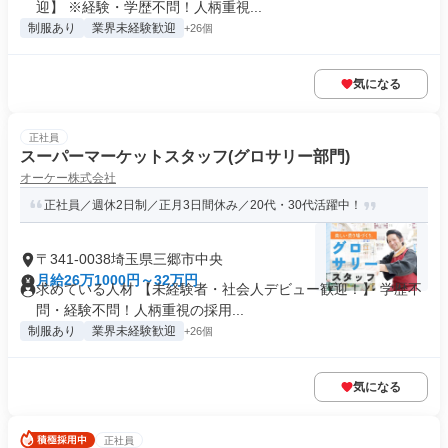
迎】 ※経験・学歴不問！人柄重視...
制服あり
業界未経験歓迎
+26個
気になる
正社員
スーパーマーケットスタッフ(グロサリー部門)
オーケー株式会社
正社員／週休2日制／正月3日間休み／20代・30代活躍中！
〒341-0038埼玉県三郷市中央
月給26万1000円～32万円
求めている人材 【未経験者・社会人デビュー歓迎！】 学歴不
問・経験不問！人柄重視の採用...
制服あり
業界未経験歓迎
+26個
気になる
正社員