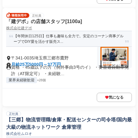
正社員
「建デポ」の店舗スタッフ[1100a]
株式会社建デポ
【年間休日125日】仕事も趣味も全力で。安定のコーナン商事グル
ープでDIY愛を活かす販売ス...
〒341-0035埼玉県三郷市鷹野
月給25万5000円～37万円
資格 ・45歳以下の方（例外事由3号のイ） ・要普通自動車免
許（AT限定可） ・未経験...
業界未経験歓迎
+28個
気になる
正社員
【三郷】物流管理職/倉庫・配送センターの司令塔/国内最
大級の物流ネットワーク 倉庫管理
株式会社ムロオ