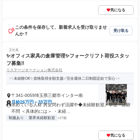
気になる
この条件を保存して、新着求人を受け取りませ
受け取る
んか？
正社員
✨オフィス家具の倉庫管理✨フォークリフト荷役スタッ
フ募集‼︎
リステージオークション株式会社
未経験OK✨資格取得全額支援✅完全週休二日制固定給で安心
〒341-0059埼玉県三郷市インター南
月給26万円～35万円
求めている人材 男女問わず活躍中◆未経験歓迎／学歴・経験
不問 ＜具体的には＞ ・未経...
制服あり
業界未経験歓迎
+27個
気になる