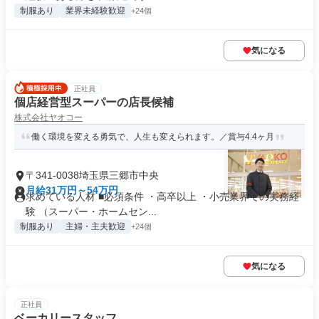
制服あり
業界未経験歓迎
+24個
気になる
正社員
個店経営型スーパーの店長候補
株式会社ヤオコー
働く環境を変える勇気で、人生も変えられます。／賞与4.4ヶ月
〒341-0038埼玉県三郷市中央
月給31万円～54万円
求めている人材 ■必須条件 ・高卒以上 ・小売業界での実務経
験 （スーパー・ホームセン...
制服あり
主婦・主夫歓迎
+24個
気になる
正社員
ベーカリースタッフ