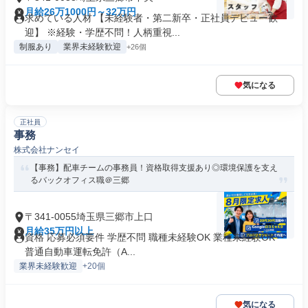
月給26万1000円～32万円
求めている人材 【未経験者・第二新卒・正社員デビュー歓
迎】 ※経験・学歴不問！人柄重視...
制服あり
業界未経験歓迎
+26個
気になる
正社員
事務
株式会社ナンセイ
【事務】配車チームの事務員！資格取得支援あり◎環境保護を支え
るバックオフィス職＠三郷
〒341-0055埼玉県三郷市上口
月給35万円以上
資格 応募必須要件 学歴不問 職種未経験OK 業種未経験OK ・
普通自動車運転免許（A...
業界未経験歓迎
+20個
気になる