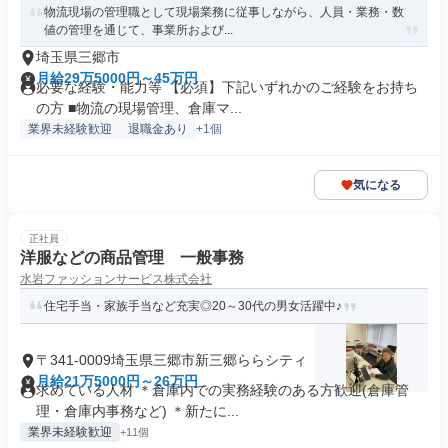
物流現場の管理職として現場業務に従事しながら、人員・業務・数
値の管理を通じて、事業所および...
埼玉県三郷市
月給29万5000円～45万円
必要な経験・能力等 【必須】下記いずれかのご経験をお持ち
の方 ■物流の現場管理、倉庫マ...
業界未経験歓迎
退職金あり
+1個
気になる
正社員
洋服などの商品管理 一般事務
水岩ファッションサービス株式会社
住宅手当・家族手当など充実◎20～30代の男女活躍中♪
〒341-0009埼玉県三郷市新三郷ららシティ
月給21万5000円～26万円
求めている人材 ＊倉庫内での実務経験のある方歓迎(倉庫管
理・倉庫内事務など) ＊新たに...
業界未経験歓迎
+11個