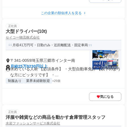
この企業の類似求人を見る
正社員
大型ドライバー(10t)
セイコー物流株式会社
月収41万円可・日勤のみ・近距離配送・固定車両
〒341-0059埼玉県三郷市インター南
月給25万9230円以上
求めている人材 【必須条件】 ・大型自動車免許 【以下のよう
な方にピッタリです】 ・...
制服あり
業界未経験歓迎
+25個
気になる
正社員
洋服や雑貨などの商品を動かす倉庫管理スタッフ
水岩ファッションサービス株式会社