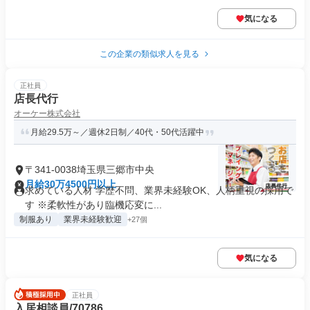
気になる
この企業の類似求人を見る
正社員
店長代行
オーケー株式会社
月給29.5万～／週休2日制／40代・50代活躍中
〒341-0038埼玉県三郷市中央
月給30万4500円以上
求めている人材 学歴不問、業界未経験OK、人柄重視の採用で
す ※柔軟性があり臨機応変に...
制服あり
業界未経験歓迎
+27個
気になる
正社員
入居相談員/70786