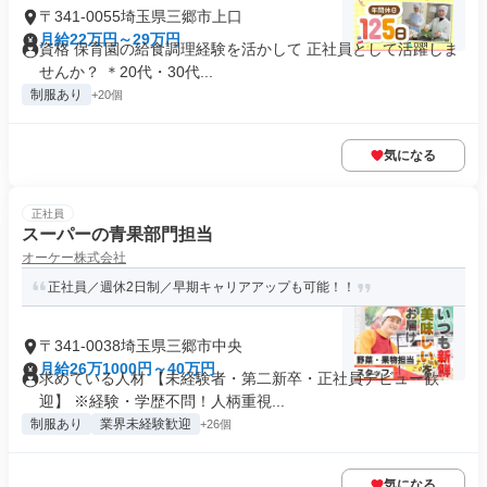
〒341-0055埼玉県三郷市上口
月給22万円～29万円
資格 保育園の給食調理経験を活かして 正社員として活躍しま
せんか？ ＊20代・30代...
制服あり
+20個
気になる
正社員
スーパーの青果部門担当
オーケー株式会社
正社員／週休2日制／早期キャリアアップも可能！！
〒341-0038埼玉県三郷市中央
月給26万1000円～40万円
求めている人材 【未経験者・第二新卒・正社員デビュー歓
迎】 ※経験・学歴不問！人柄重視...
制服あり
業界未経験歓迎
+26個
気になる