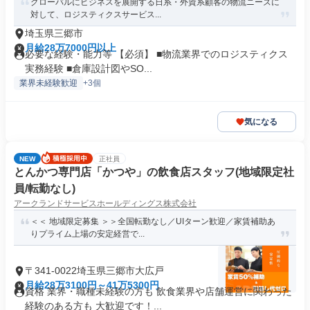
グローバルにビジネスを展開する日系・外資系顧客の物流ニーズに
対して、ロジスティクスサービス...
埼玉県三郷市
月給28万7000円以上
必要な経験・能力等 【必須】 ■物流業界でのロジスティクス
実務経験 ■倉庫設計図やSO...
業界未経験歓迎
+3個
気になる
NEW
正社員
とんかつ専門店「かつや」の飲食店スタッフ(地域限定社
員/転勤なし)
アークランドサービスホールディングス株式会社
＜＜ 地域限定募集 ＞＞全国転勤なし／UIターン歓迎／家賃補助あ
りプライム上場の安定経営で...
〒341-0022埼玉県三郷市大広戸
月給28万3100円～41万5300円
資格 業界・職種未経験の方も 飲食業界や店舗運営に関わった
経験のある方も 大歓迎です！...