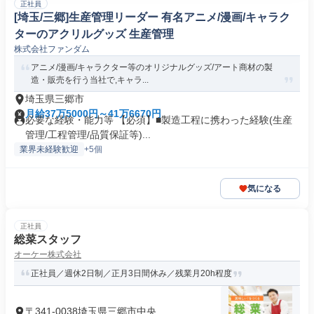
正社員
[埼玉/三郷]生産管理リーダー 有名アニメ/漫画/キャラク
ターのアクリルグッズ 生産管理
株式会社ファンダム
アニメ/漫画/キャラクター等のオリジナルグッズ/アート商材の製
造・販売を行う当社で,キャラ...
埼玉県三郷市
月給37万5000円～41万6670円
必要な経験・能力等 【必須】■製造工程に携わった経験(生産
管理/工程管理/品質保証等)...
業界未経験歓迎
+5個
気になる
正社員
総菜スタッフ
オーケー株式会社
正社員／週休2日制／正月3日間休み／残業月20h程度
〒341-0038埼玉県三郷市中央