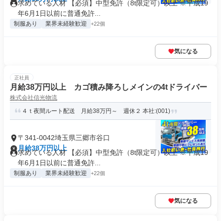
求めている人材 【必須】中型免許（8t限定可）以上 ※平成19
年6月1日以前に普通免許...
制服あり
業界未経験歓迎
+22個
気になる
正社員
月給38万円以上 カゴ積み降ろしメインの4tドライバー
株式会社信光物流
４ｔ夜間ルート配送 月給38万円～ 週休２ 本社:(001)
〒341-0042埼玉県三郷市谷口
月給38万円以上
求めている人材 【必須】中型免許（8t限定可）以上 ※平成19
年6月1日以前に普通免許...
制服あり
業界未経験歓迎
+22個
気になる