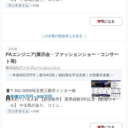
ランチタイム
+30個
気になる
この企業の類似求人を見る
正社員
PAエンジニア(展示会・ファッションショー・コンサー
ト等)
株式会社アートブレーンカンパニー
年収900万円可｜賞与年2回｜福利厚生手当充実｜大型案件多数
〒341-0059埼玉県三郷市インター南
年俸375万円～900万円
求めている人材 【必須条件】 業界経験3年以上 【歓迎スキ
ル】 やる気があり、コミュ...
ランチタイム
+29個
気になる