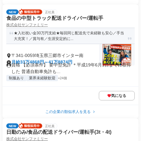
NEW
正社員
食品の中型トラック配送ドライバー/運転手
株式会社サンファミリー
★入社祝い金30万円支給★毎回同じ配送先で未経験も安心／手当
大充実！／賞与有／生涯安定的に...
〒341-0059埼玉県三郷市インター南
月給33万4868円～41万8874円
資格 【必須条件】 要中型免許 ＊平成19年6月1日までに取得
した 普通自動車免許も...
制服あり
業界未経験歓迎
+24個
気になる
この企業の類似求人を見る
NEW
正社員
日勤のみ/食品の配送ドライバー/運転手(3t・4t)
株式会社サンファミリー