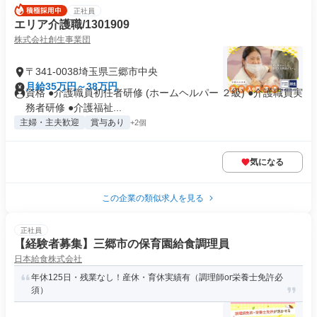
正社員
エリア介護職/1301909
株式会社創生事業団
〒341-0038埼玉県三郷市中央
月給35万円～38万円
資格 ●介護職員初任者研修 (ホームヘルパー ２級) ●介護職員実
務者研修 ●介護福祉...
主婦・主夫歓迎
賞与あり
+2個
気になる
この企業の類似求人を見る
正社員
【経験者募集】三郷市の保育園給食調理員
日本給食株式会社
年休125日・残業なし！産休・育休実績有（調理師or栄養士免許必
須）