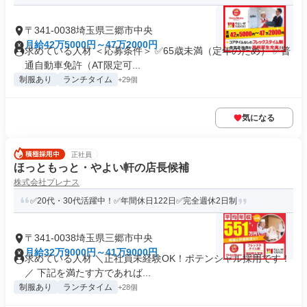
〒341-0038埼玉県三郷市中央
月給42万5000円～47万2000円
求めている人材 ＜応募条件＞ ✅65歳未満（定年のため） ✅普
通自動車免許（AT限定可...
制服あり
ランチタイム
+29個
気になる
正社員
ほっともっと・やよい軒の店長候補
株式会社プレナス
✅20代・30代活躍中！✅年間休日122日✅完全週休2日制
〒341-0038埼玉県三郷市中央
月給32万9000円～41万9000円
求めている人材 ＼正社員未経験OK！ポテンシャル採用です！
／ 下記を満たす方であれば...
制服あり
ランチタイム
+28個