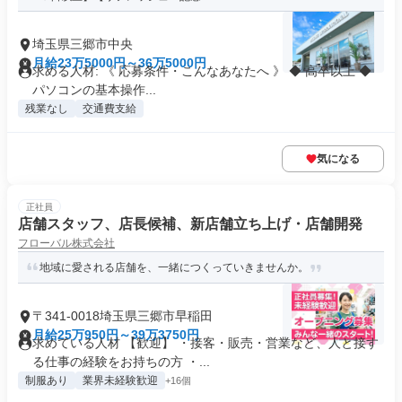
埼玉県三郷市中央
月給23万5000円～36万5000円
求める人材: 《 応募条件・こんなあなたへ 》 ◆ 高卒以上 ◆
パソコンの基本操作...
残業なし
交通費支給
気になる
正社員
店舗スタッフ、店長候補、新店舗立ち上げ・店舗開発
フローバル株式会社
地域に愛される店舗を、一緒につくっていきませんか。
〒341-0018埼玉県三郷市早稲田
月給25万950円～39万3750円
求めている人材 【歓迎】 ・接客・販売・営業など、人と接す
る仕事の経験をお持ちの方 ・...
制服あり
業界未経験歓迎
+16個