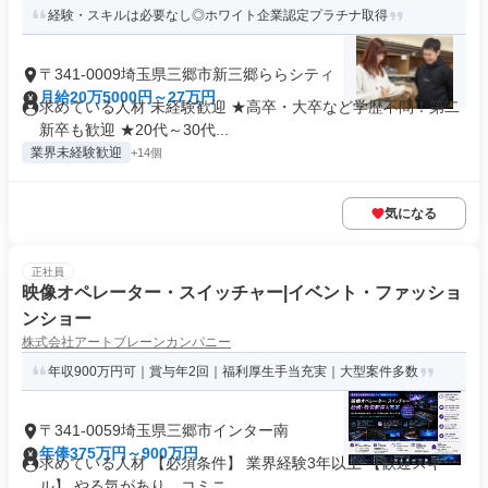
経験・スキルは必要なし◎ホワイト企業認定プラチナ取得
〒341-0009埼玉県三郷市新三郷ららシティ
月給20万5000円～27万円
求めている人材 未経験歓迎 ★高卒・大卒など学歴不問！第二
新卒も歓迎 ★20代～30代...
業界未経験歓迎
+14個
気になる
正社員
映像オペレーター・スイッチャー|イベント・ファッショ
ンショー
株式会社アートブレーンカンパニー
年収900万円可｜賞与年2回｜福利厚生手当充実｜大型案件多数
〒341-0059埼玉県三郷市インター南
年俸375万円～900万円
求めている人材 【必須条件】 業界経験3年以上 【歓迎スキ
ル】 やる気があり、コミニ...