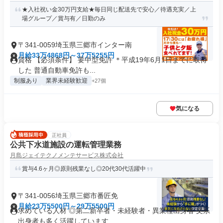
★入社祝い金30万円支給★毎日同じ配送先で安心／待遇充実／上
場グループ／賞与有／日勤のみ
〒341-0059埼玉県三郷市インター南
月給33万4868円～37万5255円
資格 【必須条件】 要中型免許 ＊平成19年6月1日までに取得
した 普通自動車免許も...
制服あり
業界未経験歓迎
+27個
気になる
正社員
公共下水道施設の運転管理業務
月島ジェイテクノメンテサービス株式会社
賞与4.6ヶ月◎原則残業なし◎20代30代活躍中
〒341-0056埼玉県三郷市番匠免
月給23万5500円～29万5500円
求めている人材 ◎第二新卒者・未経験者・異業種出身者 文系
出身者も多く活躍しています...