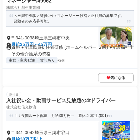
マネージャー/49962
株式会社創生事業団
＜三郷中央駅＞徒歩5分＜マネージャー候補＞正社員の募集です。
経験者のみ応募可能。
〒341-0038埼玉県三郷市中央
月給35万円～45万円
資格 ●介護職員初任者研修 (ホームヘルパー ２級) ●介護福祉士
その他介護系の資格...
主婦・主夫歓迎
賞与あり
+2個
気になる
正社員
入社祝い金・動画サービス見放題の4tドライバー
株式会社信光物流
４ｔ夜間ルート配送 月給38万円～ 週休２ 本社:(001)
〒341-0042埼玉県三郷市谷口
月給38万円以上