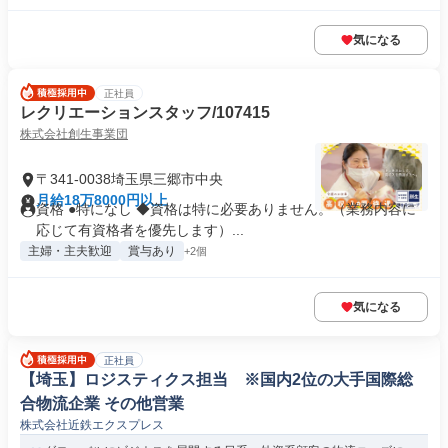
気になる
正社員
レクリエーションスタッフ/107415
株式会社創生事業団
〒341-0038埼玉県三郷市中央
月給18万8000円以上
資格 ●特になし ◆資格は特に必要ありません。（業務内容に
応じて有資格者を優先します）...
主婦・主夫歓迎
賞与あり
+2個
気になる
正社員
【埼玉】ロジスティクス担当 ※国内2位の大手国際総
合物流企業 その他営業
株式会社近鉄エクスプレス