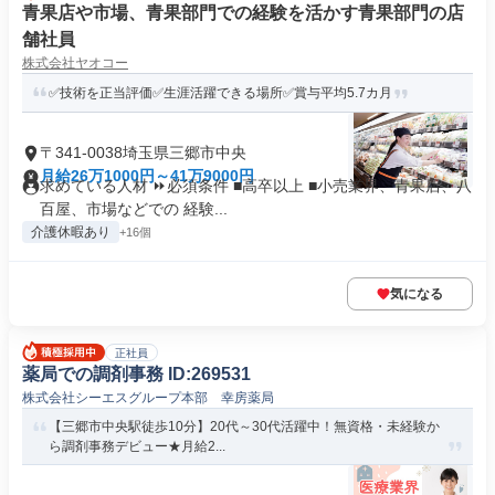
青果店や市場、青果部門での経験を活かす青果部門の店
舗社員
株式会社ヤオコー
✅技術を正当評価✅生涯活躍できる場所✅賞与平均5.7カ月
〒341-0038埼玉県三郷市中央
月給26万1000円～41万9000円
求めている人材 ⏩必須条件 ■高卒以上 ■小売業界、青果店、八
百屋、市場などでの 経験...
介護休暇あり
+16個
気になる
正社員
薬局での調剤事務 ID:269531
株式会社シーエスグループ本部 幸房薬局
【三郷市中央駅徒歩10分】20代～30代活躍中！無資格・未経験か
ら調剤事務デビュー★月給2...