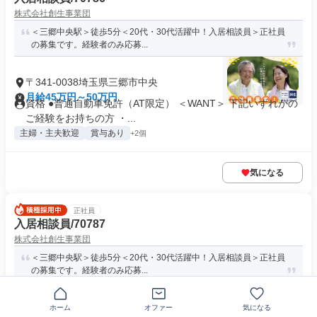
株式会社創生事業団
＜三郷中央駅＞徒歩5分＜20代・30代活躍中！入居相談員＞正社員
の募集です。経験者のみ応募...
〒341-0038埼玉県三郷市中央
月給45万円～50万円
資格 ●普通自動車免許（AT限定） ＜WANT＞ 下記いずれかの
ご経験をお持ちの方 ・...
主婦・主夫歓迎
賞与あり
+2個
気になる
正社員
入居相談員/70787
株式会社創生事業団
＜三郷中央駅＞徒歩5分＜20代・30代活躍中！入居相談員＞正社員
の募集です。経験者のみ応募...
〒341-0038埼玉県三郷市中央
ホーム
オファー
気になる