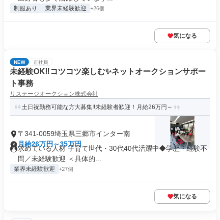
制服あり
業界未経験歓迎
+26個
気になる
NEW
正社員
未経験OK‼︎コツコツ楽しむ✨ネットオークションサポー
ト事務
リステージオークション株式会社
土日祝勤務可能な方大募集‼︎未経験者歓迎！月給26万円～
〒341-0059埼玉県三郷市インター南
月給26万円～35万円
求めている人材 子育て世代・30代40代活躍中◆学歴・経験不
問／未経験歓迎 ＜具体的...
業界未経験歓迎
+27個
気になる