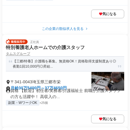
気になる
この企業の類似求人を見る
正社員
特別養護老人ホームでの介護スタッフ
タムスグループ
【三郷/特養】介護職を募集。無資格OK！資格取得支援制度あり◎
夜勤1回10,000円◎昇給...
〒341-0043埼玉県三郷市栄
月給30万5400円～37万4650円
資格 【歓迎】初任者/実務者/介護福祉士 前職が介護スタッフ
の方も活躍中！ 高収入の...
副業・WワークOK
+25個
気になる