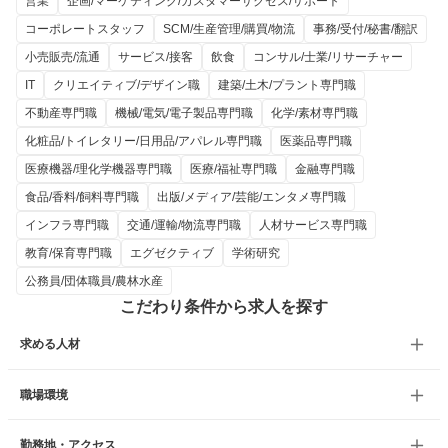
営業
企画/マーケティング/カスタマーサクセス/サポート
コーポレートスタッフ
SCM/生産管理/購買/物流
事務/受付/秘書/翻訳
小売販売/流通
サービス/接客
飲食
コンサル/士業/リサーチャー
IT
クリエイティブ/デザイン職
建築/土木/プラント専門職
不動産専門職
機械/電気/電子製品専門職
化学/素材専門職
化粧品/トイレタリー/日用品/アパレル専門職
医薬品専門職
医療機器/理化学機器専門職
医療/福祉専門職
金融専門職
食品/香料/飼料専門職
出版/メディア/芸能/エンタメ専門職
インフラ専門職
交通/運輸/物流専門職
人材サービス専門職
教育/保育専門職
エグゼクティブ
学術研究
公務員/団体職員/農林水産
こだわり条件から求人を探す
求める人材
職場環境
勤務地・アクセス