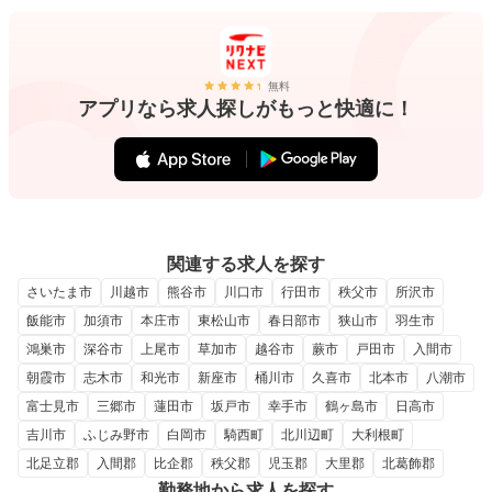
無料
アプリなら求人探しがもっと快適に！
関連する求人を探す
さいたま市
川越市
熊谷市
川口市
行田市
秩父市
所沢市
飯能市
加須市
本庄市
東松山市
春日部市
狭山市
羽生市
鴻巣市
深谷市
上尾市
草加市
越谷市
蕨市
戸田市
入間市
朝霞市
志木市
和光市
新座市
桶川市
久喜市
北本市
八潮市
富士見市
三郷市
蓮田市
坂戸市
幸手市
鶴ヶ島市
日高市
吉川市
ふじみ野市
白岡市
騎西町
北川辺町
大利根町
北足立郡
入間郡
比企郡
秩父郡
児玉郡
大里郡
北葛飾郡
勤務地から求人を探す