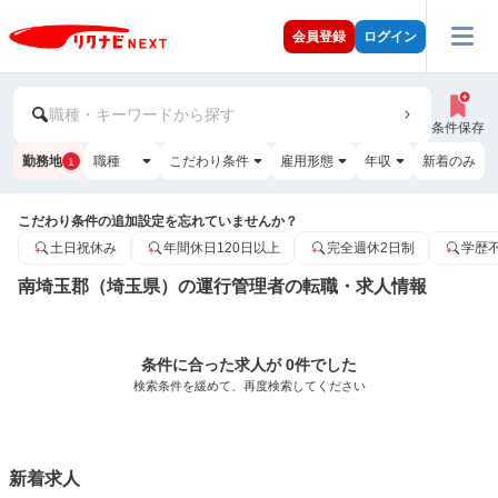
会員登録
ログイン
職種・キーワードから探す
条件保存
勤務地
職種
こだわり条件
雇用形態
年収
新着のみ
1
こだわり条件の追加設定を忘れていませんか？
土日祝休み
年間休日120日以上
完全週休2日制
学歴
南埼玉郡（埼玉県）の運行管理者の転職・求人情報
条件に合った求人が 0件でした
検索条件を緩めて、再度検索してください
新着求人