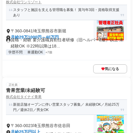
株式会社ワンリゾート
スタッフと施設を支える管理職を募集！ 賞与年3回・資格取得支援
あり
〒360-0841埼玉県熊谷市新堀
月給29万1000円～40万円
資格・経験 要介護職員初任者研修（旧ヘルパー2級）以上 未
経験OK ※22時以降は18...
学歴不問
車通勤OK
+7個
気になる
正社員
青果営業/未経験可
株式会社タイナイ青果
新規店舗オープンに伴い営業スタッフ募集／ 未経験OK／月給25万
円／週休2日／男女OK
〒360-0023埼玉県熊谷市佐谷田
月給25万円以上