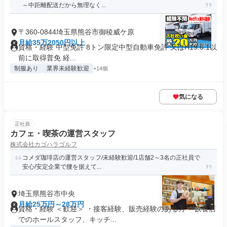
～中距離配送だから無理なく...
〒360-0844埼玉県熊谷市御稜威ケ原
月給35万2050円以上
資格・経験 中型免許 8トン限定中型自動車免許 又はH19.6.1以
前に取得普免 経...
制服あり
業界未経験歓迎
+14個
気になる
正社員
カフェ・喫茶の運営スタッフ
株式会社カゴハラゴルフ
コメダ珈琲店の運営スタッフ/未経験歓迎/1店舗2～3名の正社員で
安心/安定企業で腰を据えて...
埼玉県熊谷市中央
月給25万円～28万円
資格・経験 ＜歓迎＞ ・接客経験、販売経験のある方 ・飲食店
でのホールスタッフ、キッチ...