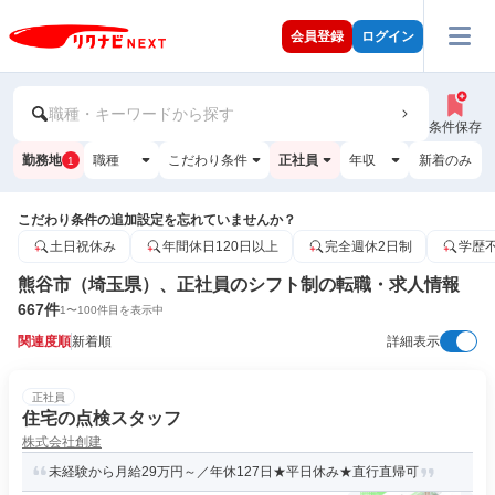
会員登録
ログイン
職種・キーワードから探す
条件保存
勤務地
職種
こだわり条件
正社員
年収
新着のみ
1
こだわり条件の追加設定を忘れていませんか？
土日祝休み
年間休日120日以上
完全週休2日制
学歴
熊谷市（埼玉県）、正社員のシフト制の転職・求人情報
667
件
1
〜
100
件目を表示中
関連度順
新着順
詳細表示
正社員
住宅の点検スタッフ
株式会社創建
未経験から月給29万円～／年休127日★平日休み★直行直帰可