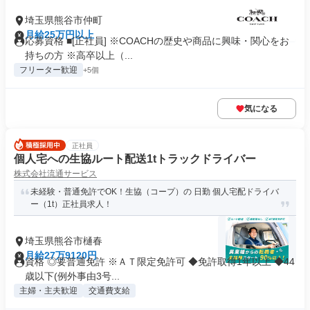
埼玉県熊谷市仲町
月給25万円以上
応募資格 ■[正社員] ※COACHの歴史や商品に興味・関心をお
持ちの方 ※高卒以上（...
フリーター歓迎
+5個
気になる
正社員
個人宅への生協ルート配送1tトラックドライバー
株式会社流通サービス
未経験・普通免許でOK！生協（コープ）の 日勤 個人宅配ドライバ
ー（1t）正社員求人！
埼玉県熊谷市樋春
月給27万9120円
資格 ◎要普通免許 ※ＡＴ限定免許可 ◆免許取得1年以上 ◆44
歳以下(例外事由3号...
主婦・主夫歓迎
交通費支給