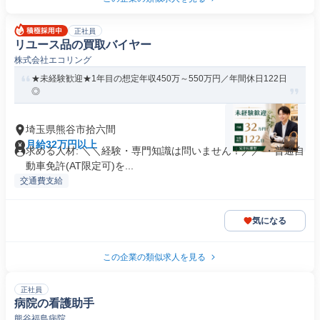
正社員
リユース品の買取バイヤー
株式会社エコリング
★未経験歓迎★1年目の想定年収450万～550万円／年間休日122日
◎
埼玉県熊谷市拾六間
月給32万円以上
求める人材: ＼＼経験・専門知識は問いません！／／ ・普通自
動車免許(AT限定可)を...
交通費支給
気になる
この企業の類似求人を見る
正社員
病院の看護助手
熊谷福島病院