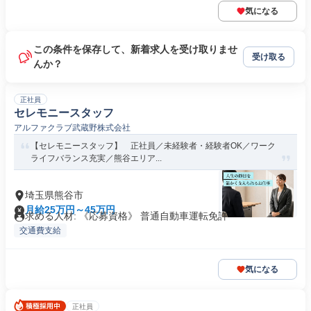
気になる
この条件を保存して、新着求人を受け取りませ
受け取る
んか？
正社員
セレモニースタッフ
アルファクラブ武蔵野株式会社
【セレモニースタッフ】 正社員／未経験者・経験者OK／ワーク
ライフバランス充実／熊谷エリア...
埼玉県熊谷市
月給25万円～45万円
求める人材: 《応募資格》 普通自動車運転免許
交通費支給
気になる
正社員