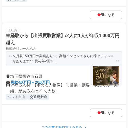
気になる
正社員
未経験から【出張買取営業】/2人に1人が年収1,000万円
越え
株式会社いーふらん
＼月収150万円の実績あり✨／高額インセンでさらに稼ぐチャンス
があります❗ ✨賞与年2回✨...
埼玉県熊谷市石原
月給40万円～200万円
求める人材: 【求める人物像】 ＼営業・接客・販売での「実
績」がある方は／ ＼大歓...
シフト自由
交通費支給
気になる
この企業の類似求人を見る