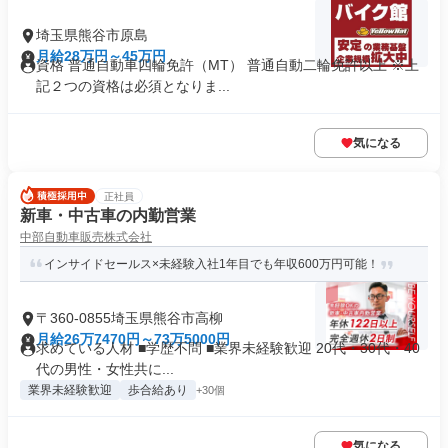
埼玉県熊谷市原島
月給28万円～45万円
資格 普通自動車四輪免許（MT） 普通自動二輪免許以上 ※上
記２つの資格は必須となりま...
気になる
正社員
新車・中古車の内勤営業
中部自動車販売株式会社
インサイドセールス×未経験入社1年目でも年収600万円可能！
〒360-0855埼玉県熊谷市高柳
月給26万7470円～73万5000円
求めている人材 ■学歴不問 ■業界未経験歓迎 20代・30代・40
代の男性・女性共に...
業界未経験歓迎
歩合給あり
+30個
気になる