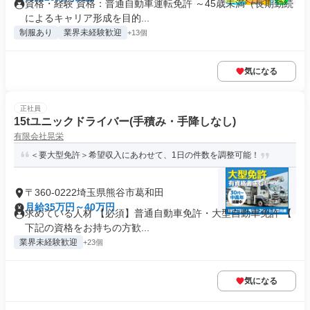
資格・経験 資格：普通自動車運転免許 ～45歳未満（長期勤続
によるキャリア形成を目的...
制服あり
業界未経験歓迎
+13個
気になる
正社員
15tユニックドライバー(手積み・手降しなし)
有限会社晃栄
＜要大型免許＞希望収入にあわせて、1日の件数を調整可能！
〒360-0222埼玉県熊谷市葛和田
月給35万円～40万円
求めている人材 【必須】普通自動車免許・大型自動車免許 【
下記の資格をお持ちの方歓...
業界未経験歓迎
+23個
気になる