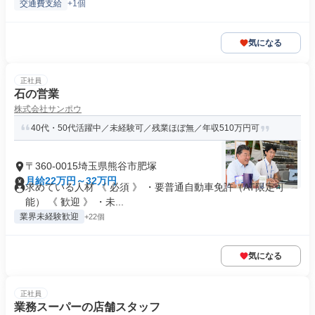
交通費支給
+1個
気になる
正社員
石の営業
株式会社サンポウ
40代・50代活躍中／未経験可／残業ほぼ無／年収510万円可
〒360-0015埼玉県熊谷市肥塚
月給22万円～32万円
求めている人材 《 必須 》 ・要普通自動車免許（AT限定可
能） 《 歓迎 》 ・未...
業界未経験歓迎
+22個
気になる
正社員
業務スーパーの店舗スタッフ