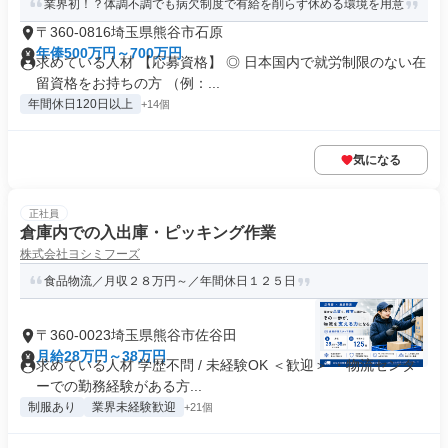
業界初！？体調不調でも病欠制度で有給を削らず休める環境を用意
〒360-0816埼玉県熊谷市石原
年俸500万円～700万円
求めている人材 【応募資格】 ◎ 日本国内で就労制限のない在
留資格をお持ちの方 （例：...
年間休日120日以上
+14個
気になる
正社員
倉庫内での入出庫・ピッキング作業
株式会社ヨシミフーズ
食品物流／月収２８万円～／年間休日１２５日
〒360-0023埼玉県熊谷市佐谷田
月給28万円～38万円
求めている人材 学歴不問 / 未経験OK ＜歓迎＞ ・物流センタ
ーでの勤務経験がある方...
制服あり
業界未経験歓迎
+21個