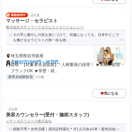
正社員
マッサージ・セラピスト
株式会社ボディワークセラピストエージェンシー
その手に癒やしの技を身につけて、何歳になっても、日本中どこで
も働けるセラピストの第一歩を踏...
埼玉県熊谷市銀座
月給23万1000円～35万円
資格 *【対象者全員面接】* 人柄重視の採用！ ★未経験歓迎・
ブランクOK ★学歴・経...
業界未経験歓迎
+11個
気になる
正社員
美容カウンセラー(受付・施術スタッフ)
メディカルフォース株式会社
経験不問＊女性活躍｜原則定時退社＊月1土日休みOK！髪色自由