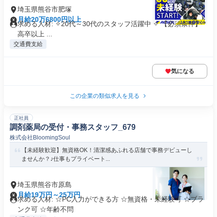
埼玉県熊谷市肥塚
月給20万6800円以上
求める人材: ✧20代～30代のスタッフ活躍中 ✧ 【必須条件】 *
高卒以上 ...
交通費支給
気になる
この企業の類似求人を見る
正社員
調剤薬局の受付・事務スタッフ_679
株式会社BloomingSoul
【未経験歓迎】無資格OK！清潔感あふれる店舗で事務デビューし
ませんか？♪仕事もプライベート...
埼玉県熊谷市原島
月給19万円～25万円
求める人材: ☆PC入力ができる方 ☆無資格・未経験可 ☆ブラ
ンク可 ☆年齢不問