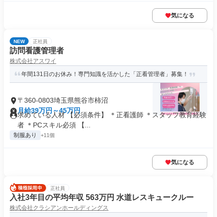
気になる
NEW
正社員
訪問看護管理者
株式会社アスワイ
年間131日のお休み！専門知識を活かした「正看管理者」募集！
〒360-0803埼玉県熊谷市柿沼
月給39万円～45万円
求めている人材 【必須条件】 ＊正看護師 ＊スタッフ教育経験
者 ＊PCスキル必須 【...
制服あり
+11個
気になる
正社員
入社3年目の平均年収 563万円 水道レスキュークルー
株式会社クラシアンホールディングス