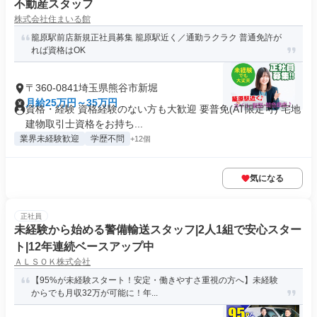
不動産スタッフ
株式会社住まいる館
籠原駅前店新規正社員募集 籠原駅近く／通勤ラクラク 普通免許が
れば資格はOK
〒360-0841埼玉県熊谷市新堀
月給25万円～35万円
資格・経験 資格経験のない方も大歓迎 要普免(AT限定可) 宅地
建物取引士資格をお持ち...
業界未経験歓迎
学歴不問
+12個
気になる
正社員
未経験から始める警備輸送スタッフ|2人1組で安心スター
ト|12年連続ベースアップ中
ＡＬＳＯＫ株式会社
【95%が未経験スタート！安定・働きやすさ重視の方へ】未経験
からでも月収32万が可能に！年...