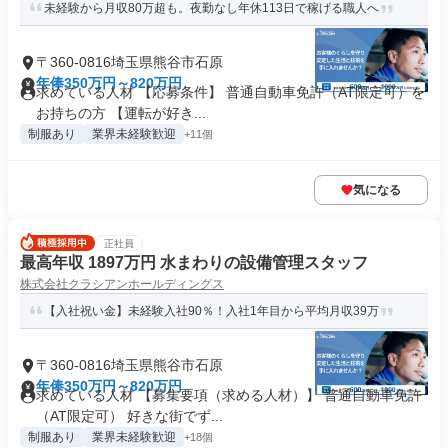
未経験から月収80万超も。夜勤なし年休113日で稼げる職人へ
〒360-0816埼玉県熊谷市石原
年俸350万円～820万円
求めている人材 【応募条件】 普通自動車免許（AT限定可）を
お持ちの方 【運転が好き...
制服あり
業界未経験歓迎
+11個
気になる
正社員
最高年収 1897万円 水まわりの設備管理スタッフ
株式会社クラシアンホールディングス
【入社祝い金】未経験入社90％！入社1年目から平均月収39万
〒360-0816埼玉県熊谷市石原
年俸350万円～820万円
求めている人材 【募集要項（求める人材）】 普通自動車免許
（AT限定可） 好きな街でず...
制服あり
業界未経験歓迎
+18個