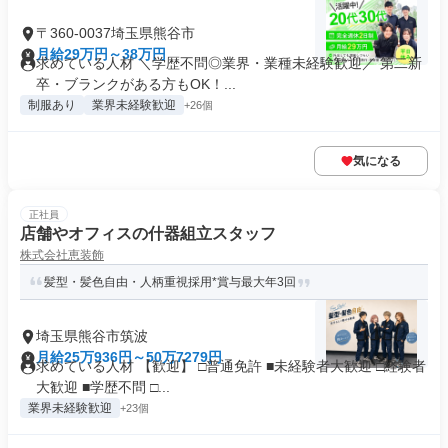
〒360-0037埼玉県熊谷市
月給29万円～38万円
求めている人材 ＼学歴不問◎業界・業種未経験歓迎／ 第二新
卒・ブランクがある方もOK！...
制服あり
業界未経験歓迎
+26個
気になる
正社員
店舗やオフィスの什器組立スタッフ
株式会社恵装飾
髪型・髪色自由・人柄重視採用*賞与最大年3回
埼玉県熊谷市筑波
月給25万936円～50万7279円
求めている人材 【歓迎】 □普通免許 ■未経験者大歓迎 □経験者
大歓迎 ■学歴不問 □...
業界未経験歓迎
+23個