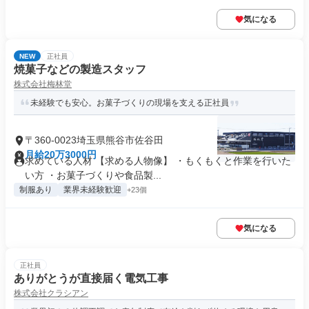
気になる
NEW
正社員
焼菓子などの製造スタッフ
株式会社梅林堂
未経験でも安心。お菓子づくりの現場を支える正社員
〒360-0023埼玉県熊谷市佐谷田
月給20万3000円
求めている人材 【求める人物像】 ・もくもくと作業を行いた
い方 ・お菓子づくりや食品製...
制服あり
業界未経験歓迎
+23個
気になる
正社員
ありがとうが直接届く電気工事
株式会社クラシアン