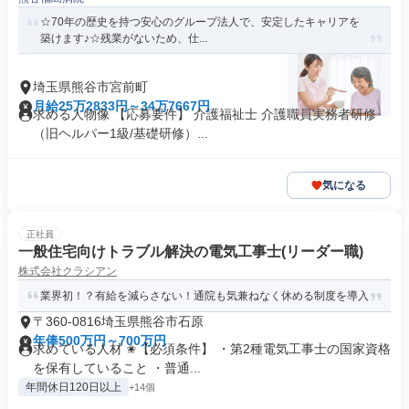
☆70年の歴史を持つ安心のグループ法人で、安定したキャリアを
築けます♪☆残業がないため、仕...
埼玉県熊谷市宮前町
月給25万2833円～34万7667円
求める人物像 【応募要件】 介護福祉士 介護職員実務者研修
（旧ヘルパー1級/基礎研修）...
気になる
正社員
一般住宅向けトラブル解決の電気工事士(リーダー職)
株式会社クラシアン
業界初！？有給を減らさない！通院も気兼ねなく休める制度を導入
〒360-0816埼玉県熊谷市石原
年俸500万円～700万円
求めている人材 ✬【必須条件】 ・第2種電気工事士の国家資格
を保有していること ・普通...
年間休日120日以上
+14個