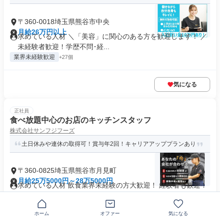
〒360-0018埼玉県熊谷市中央
月給26万円以上
求めている人材 ＼「美容」に関心のある方を歓迎します！ ／
未経験者歓迎！学歴不問･経...
業界未経験歓迎
+27個
気になる
正社員
食べ放題中心のお店のキッチンスタッフ
株式会社サンフジフーズ
土日休みや連休の取得可！賞与年2回！キャリアアッププランあり
〒360-0825埼玉県熊谷市月見町
月給25万5000円～28万5000円
求めている人材 飲食業界未経験の方大歓迎！ 経験者も歓迎！
実務経験年数は不問です。 ...
制服あり
業界未経験歓迎
+22個
ホーム
オファー
気になる