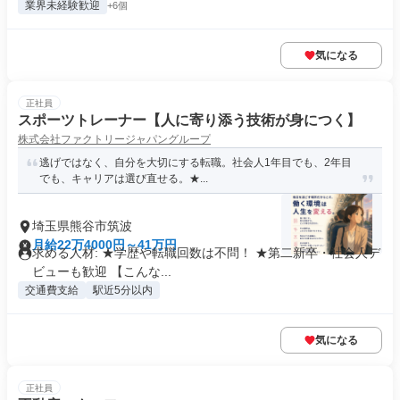
業界未経験歓迎
+6個
気になる
正社員
スポーツトレーナー【人に寄り添う技術が身につく】
株式会社ファクトリージャパングループ
逃げではなく、自分を大切にする転職。社会人1年目でも、2年目
でも、キャリアは選び直せる。★...
埼玉県熊谷市筑波
月給22万4000円～41万円
求める人材: ★学歴や転職回数は不問！ ★第二新卒・社会人デ
ビューも歓迎 【こんな...
交通費支給
駅近5分以内
気になる
正社員