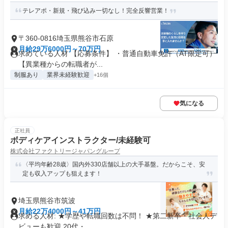
テレアポ・新規・飛び込み一切なし！完全反響営業！
〒360-0816埼玉県熊谷市石原
月給29万6000円～70万円
求めている人材 【応募条件】 ・普通自動車免許（AT限定可）
【異業種からの転職者が...
制服あり
業界未経験歓迎
+16個
気になる
正社員
ボディケアインストラクター/未経験可
株式会社ファクトリージャパングループ
〈平均年齢28歳〉国内外330店舗以上の大手基盤。だからこそ、安
定も収入アップも狙えます！
埼玉県熊谷市筑波
月給22万4000円～41万円
求める人材: ★学歴や転職回数は不問！ ★第二新卒・社会人デ
ビューも歓迎 20代・...