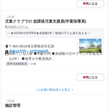
気になる
正社員
児童クラブでの 放課後児童支援員(学童指導員)
株式会社コマーム
★2026年4月OPEN★未経験OK！地域の子ども達を支える
〒360-0816埼玉県熊谷市石原
月給19万円～23万3000円
求めている人材 ◆年齢不問 ◆未経験の方やブランクがある方
もOK！ ◆保育士や教員免許...
業界未経験歓迎
+14個
気になる
この企業の類似求人を見る
正社員
施設管理