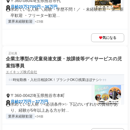
〒360-0804埼玉県熊谷市代
月給25万2700円～36万円
求めている人材 ＼経験・学歴不問！／ ・未経験歓迎 ・第二新
卒歓迎 ・フリーター歓迎...
業界未経験歓迎
+23個
気になる
正社員
企業主導型の児童発達支援・放課後等デイサービスの児
童指導員
エイキッズ株式会社
時短勤務・入社日相談OK！ブランクOK◎残業ほぼナシ✨
〒360-0042埼玉県熊谷市本町
月給27万円～37万円
求めている人材 ✨<必須条件>✨ 下記のいずれかの資格があ
り、経験が5年以上ある方が対...
業界未経験歓迎
+34個