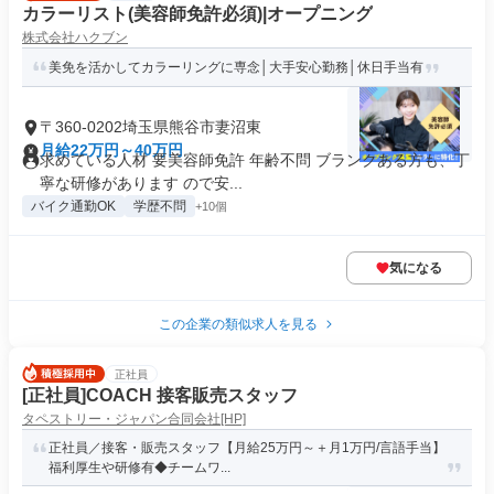
カラーリスト(美容師免許必須)|オープニング
株式会社ハクブン
美免を活かしてカラーリングに専念│大手安心勤務│休日手当有
〒360-0202埼玉県熊谷市妻沼東
月給22万円～40万円
求めている人材 要美容師免許 年齢不問 ブランクある方も、丁
寧な研修があります ので安...
バイク通勤OK
学歴不問
+10個
気になる
この企業の類似求人を見る
正社員
[正社員]COACH 接客販売スタッフ
タペストリー・ジャパン合同会社[HP]
正社員／接客・販売スタッフ【月給25万円～＋月1万円/言語手当】
福利厚生や研修有◆チームワ...