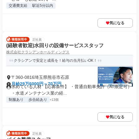
交通費支給
駅近5分以内
気になる
正社員
(経験者歓迎)水回りの設備サービススタッフ
株式会社クラシアンホールディングス
クラシアンで安定と成長を！給与の当月払いOK！
〒360-0816埼玉県熊谷市石原
月給29万6000円～70万円
求めている人材 【応募条件】 ・普通自動車免許（AT限定可）
・水道メンテナンス業の経...
制服あり
歩合給あり
+13個
気になる
正社員