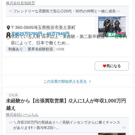
株式会社良知経営
フレンドリーな雰囲気で安心◎20代・30代の仲間と一緒に成長
〒360-0845埼玉県熊谷市美土里町
月給25万5780円～40万7940円
求めている人材 高卒以上・未経験・第二新卒歓迎！ ・仕事内
容によって、日本で働くため...
制服あり
業界未経験歓迎
+25個
気になる
この企業の類似求人を見る
正社員
未経験から【出張買取営業】/2人に1人が年収1,000万円
越え
株式会社いーふらん
＼月収150万円の実績あり✨／高額インセンでさらに稼ぐチャンス
があります❗ ✨賞与年2回✨...