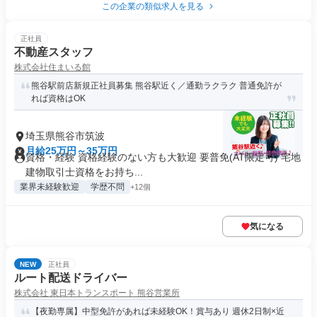
この企業の類似求人を見る
正社員
不動産スタッフ
株式会社住まいる館
熊谷駅前店新規正社員募集 熊谷駅近く／通勤ラクラク 普通免許が
れば資格はOK
埼玉県熊谷市筑波
月給25万円～35万円
資格・経験 資格経験のない方も大歓迎 要普免(AT限定可) 宅地
建物取引士資格をお持ち...
業界未経験歓迎
学歴不問
+12個
気になる
NEW
正社員
ルート配送ドライバー
株式会社 東日本トランスポート 熊谷営業所
【夜勤専属】中型免許があれば未経験OK！賞与あり 週休2日制×近