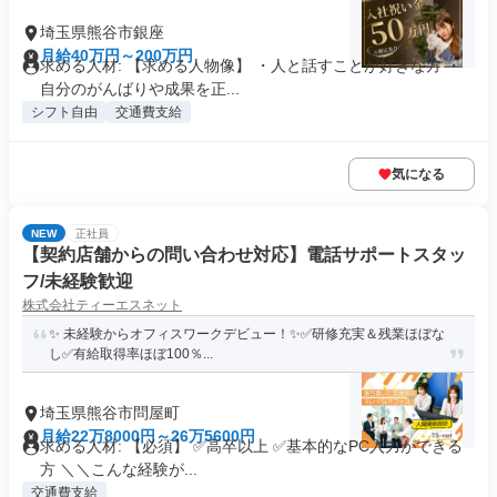
埼玉県熊谷市銀座
月給40万円～200万円
求める人材: 【求める人物像】 ・人と話すことが好きな方 ・
自分のがんばりや成果を正...
シフト自由
交通費支給
気になる
NEW
正社員
【契約店舗からの問い合わせ対応】電話サポートスタッ
フ/未経験歓迎
株式会社ティーエスネット
✨ 未経験からオフィスワークデビュー！✨✅研修充実＆残業ほぼな
し✅有給取得率ほぼ100％...
埼玉県熊谷市問屋町
月給22万8000円～26万5600円
求める人材: 【必須】 ✅高卒以上 ✅基本的なPC入力ができる
方 ＼＼こんな経験が...
交通費支給