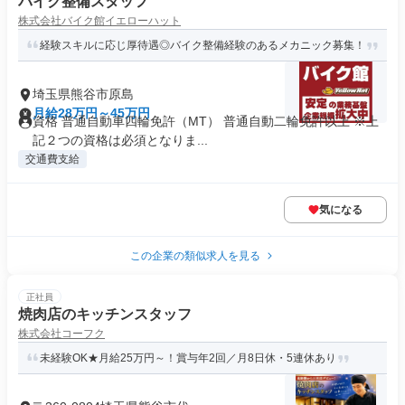
バイク整備スタッフ
株式会社バイク館イエローハット
経験スキルに応じ厚待遇◎バイク整備経験のあるメカニック募集！
埼玉県熊谷市原島
月給28万円～45万円
資格 普通自動車四輪免許（MT） 普通自動二輪免許以上 ※上
記２つの資格は必須となりま...
交通費支給
気になる
この企業の類似求人を見る
正社員
焼肉店のキッチンスタッフ
株式会社コーフク
未経験OK★月給25万円～！賞与年2回／月8日休・5連休あり