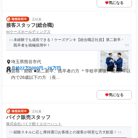
気になる
正社員
接客スタッフ(総合職)
㈱ケーズホールディングス
未経験でも成長できる！ケーズデンキ【総合職正社員】第二新卒・
既卒者を積極採用中！
埼玉県熊谷市代
月給22万5000円～26万円
資格・経験 ■第二新卒、既卒者の方 ＊学校卒業後、概ね5年以
内で28歳以下の方 （長...
気になる
正社員
バイク販売スタッフ
株式会社バイク館イエローハット
経験スキルに応じ厚待遇◎お客様との接客が得意な方大歓迎！