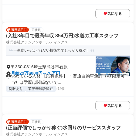
気になる
正社員
(入社3年目で最高年収 854万円)水道の工事スタッフ
株式会社クラシアンホールディングス
一生食いっぱぐれない技術力でしっかり稼ぐ！
〒360-0816埼玉県熊谷市石原
月給29万6000円～70万円
求めている人材 【応募条件】 ・普通自動車免許（AT限定可）
当社は学歴は関係ないで...
制服あり
業界未経験歓迎
+14個
気になる
正社員
(正当評価でしっかり稼ぐ)水回りのサービススタッフ
株式会社クラシアンホールディングス