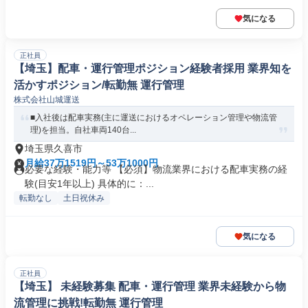
気になる
正社員
【埼玉】配車・運行管理ポジション経験者採用 業界知を
活かすポジション/転勤無 運行管理
株式会社山城運送
■入社後は配車実務(主に運送におけるオペレーション管理や物流管
理)を担当。自社車両140台...
埼玉県久喜市
月給37万1519円～53万1000円
必要な経験・能力等 【必須】物流業界における配車実務の経
験(目安1年以上) 具体的に：...
転勤なし
土日祝休み
気になる
正社員
【埼玉】 未経験募集 配車・運行管理 業界未経験から物
流管理に挑戦!転勤無 運行管理