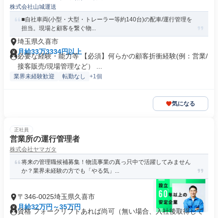
株式会社山城運送
■自社車両(小型・大型・トレーラー等約140台)の配車/運行管理を
担当。現場と顧客を繋ぐ物...
埼玉県久喜市
月給33万3334円以上
必要な経験・能力等 【必須】何らかの顧客折衝経験(例：営業/
接客販売/現場管理など） ...
業界未経験歓迎
転勤なし
+1個
気になる
正社員
営業所の運行管理者
株式会社ヤマガタ
将来の管理職候補募集！物流事業の真っ只中で活躍してみません
か？業界未経験の方でも「やる気」...
〒346-0025埼玉県久喜市
月給32万円～35万円
資格 フォークリフトあれば尚可（無い場合、入社後取得して