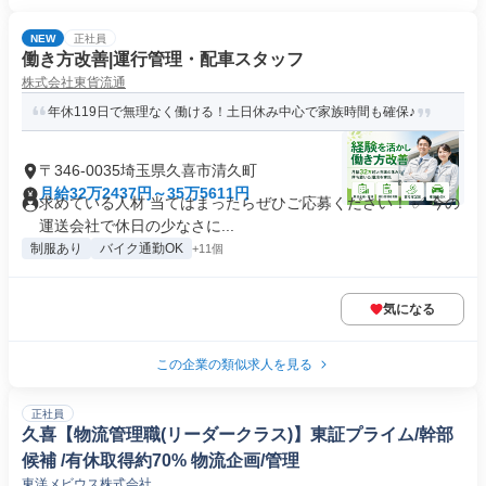
NEW
正社員
働き方改善|運行管理・配車スタッフ
株式会社東貨流通
年休119日で無理なく働ける！土日休み中心で家族時間も確保♪
〒346-0035埼玉県久喜市清久町
月給32万2437円～35万5611円
求めている人材 当てはまったらぜひご応募ください！ ✅ 今の
運送会社で休日の少なさに...
制服あり
バイク通勤OK
+11個
気になる
この企業の類似求人を見る
正社員
久喜【物流管理職(リーダークラス)】東証プライム/幹部
候補 /有休取得約70% 物流企画/管理
東洋メビウス株式会社