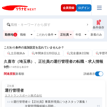
会員登録
ログイン
職種・キーワードから探す
条件保存
勤務地
職種
こだわり条件
正社員
年収
新着のみ
1
こだわり条件の追加設定を忘れていませんか？
土日祝休み
年間休日120日以上
完全週休2日制
学歴
久喜市（埼玉県）、正社員の運行管理者の転職・求人情報
9
件
1
〜
9
件目を表示中
関連度順
新着順
詳細表示
正社員
運行管理者
エストランスポート株式会社
☆運行管理者☆【正社員】事業所増員につきスタッフ募集！
次期管理職候補も同時...