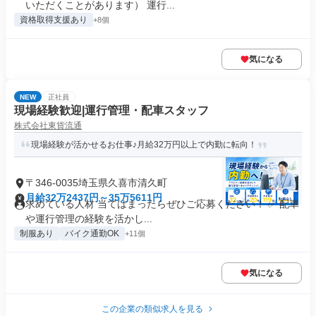
いただくことがあります） 運行...
資格取得支援あり
+8個
気になる
NEW
正社員
現場経験歓迎|運行管理・配車スタッフ
株式会社東貨流通
現場経験が活かせるお仕事♪月給32万円以上で内勤に転向！
〒346-0035埼玉県久喜市清久町
月給32万2437円～35万5611円
求めている人材 当てはまったらぜひご応募ください！ ✅ 配車
や運行管理の経験を活かし...
制服あり
バイク通勤OK
+11個
気になる
この企業の類似求人を見る