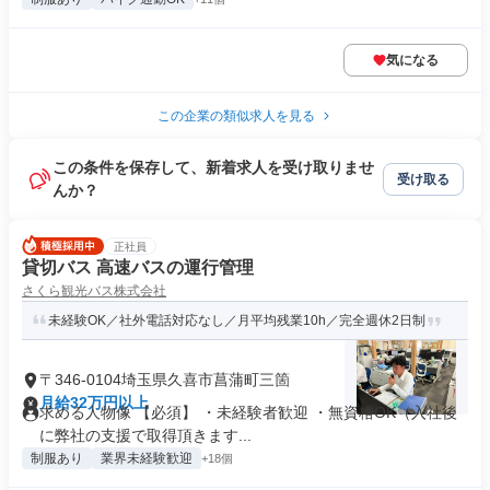
気になる
この企業の類似求人を見る
この条件を保存して、新着求人を受け取りませ
受け取る
んか？
正社員
貸切バス 高速バスの運行管理
さくら観光バス株式会社
未経験OK／社外電話対応なし／月平均残業10h／完全週休2日制
〒346-0104埼玉県久喜市菖蒲町三箇
月給32万円以上
求める人物像 【必須】 ・未経験者歓迎 ・無資格OK（入社後
に弊社の支援で取得頂きます...
制服あり
業界未経験歓迎
+18個