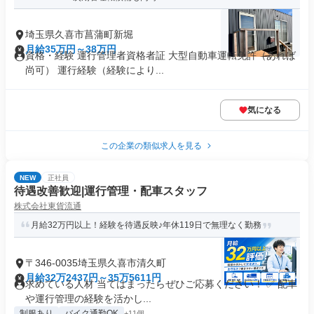
埼玉県久喜市菖蒲町新堀
月給35万円～38万円
資格・経験 運行管理者資格者証 大型自動車運転免許（あれば
尚可） 運行経験（経験により...
気になる
この企業の類似求人を見る
NEW
正社員
待遇改善歓迎|運行管理・配車スタッフ
株式会社東貨流通
月給32万円以上！経験を待遇反映♪年休119日で無理なく勤務
〒346-0035埼玉県久喜市清久町
月給32万2437円～35万5611円
求めている人材 当てはまったらぜひご応募ください！ ✅ 配車
や運行管理の経験を活かし...
制服あり
バイク通勤OK
+11個