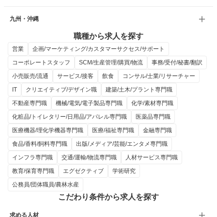
九州・沖縄
職種から求人を探す
営業
企画/マーケティング/カスタマーサクセス/サポート
コーポレートスタッフ
SCM/生産管理/購買/物流
事務/受付/秘書/翻訳
小売販売/流通
サービス/接客
飲食
コンサル/士業/リサーチャー
IT
クリエイティブ/デザイン職
建築/土木/プラント専門職
不動産専門職
機械/電気/電子製品専門職
化学/素材専門職
化粧品/トイレタリー/日用品/アパレル専門職
医薬品専門職
医療機器/理化学機器専門職
医療/福祉専門職
金融専門職
食品/香料/飼料専門職
出版/メディア/芸能/エンタメ専門職
インフラ専門職
交通/運輸/物流専門職
人材サービス専門職
教育/保育専門職
エグゼクティブ
学術研究
公務員/団体職員/農林水産
こだわり条件から求人を探す
求める人材