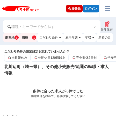
会員登録
ログイン
職種・キーワードから探す
条件保存
勤務地
職種
こだわり条件
雇用形態
年収
新着のみ
1
1
こだわり条件の追加設定を忘れていませんか？
土日祝休み
年間休日120日以上
完全週休2日制
学歴
北川辺町（埼玉県）、その他小売販売/流通の転職・求人
情報
条件に合った求人が 0件でした
検索条件を緩めて、再度検索してください