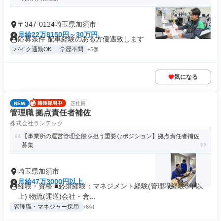
〒347-0124埼玉県加須市
月給22万8150円～30万円
応募条件 配車経験のある方優遇致します
バイク通勤OK
学歴不問
+5個
気になる
NEW
正社員
管理職 拠点責任者補佐
株式会社ランテック
【事業所の運営管理全般を担う重要なポジション】拠点責任者補佐
募集
埼玉県加須市
月給47万3000円以上
経験・資格 ■必須経験：マネジメント経験(管理職経験3年以
上) 物流(運送)会社・倉...
管理職・マネジャー採用
+6個