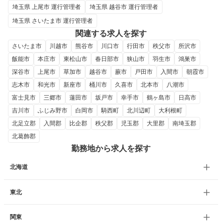
埼玉県 上尾市 運行管理者
埼玉県 越谷市 運行管理者
埼玉県 さいたま市 運行管理者
関連する求人を探す
さいたま市
川越市
熊谷市
川口市
行田市
秩父市
所沢市
飯能市
本庄市
東松山市
春日部市
狭山市
羽生市
鴻巣市
深谷市
上尾市
草加市
越谷市
蕨市
戸田市
入間市
朝霞市
志木市
和光市
新座市
桶川市
久喜市
北本市
八潮市
富士見市
三郷市
蓮田市
坂戸市
幸手市
鶴ヶ島市
日高市
吉川市
ふじみ野市
白岡市
騎西町
北川辺町
大利根町
北足立郡
入間郡
比企郡
秩父郡
児玉郡
大里郡
南埼玉郡
北葛飾郡
勤務地から求人を探す
北海道
東北
関東