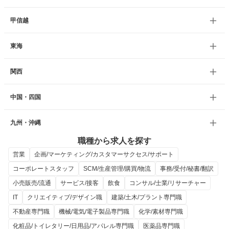
甲信越
東海
関西
中国・四国
九州・沖縄
職種から求人を探す
営業
企画/マーケティング/カスタマーサクセス/サポート
コーポレートスタッフ
SCM/生産管理/購買/物流
事務/受付/秘書/翻訳
小売販売/流通
サービス/接客
飲食
コンサル/士業/リサーチャー
IT
クリエイティブ/デザイン職
建築/土木/プラント専門職
不動産専門職
機械/電気/電子製品専門職
化学/素材専門職
化粧品/トイレタリー/日用品/アパレル専門職
医薬品専門職