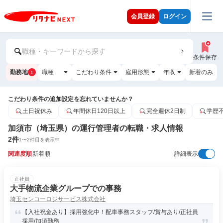
会員登録
ログイン
職種・キーワードから探す
条件保存
勤務地
職種
こだわり条件
雇用形態
年収
新着のみ
1
こだわり条件の追加設定を忘れていませんか？
土日祝休み
年間休日120日以上
完全週休2日制
学歴
加須市（埼玉県）の運行管理者の転職・求人情報
2
件
1
〜
2
件目を表示中
関連度順
新着順
詳細表示
正社員
大手物流企業グループでの事務
埼玉センコーロジサービス株式会社
【入社祝金あり】採用強化中！配車事務スタッフ/賞与あり/正社員
採用/加須勤務