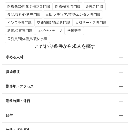
医療機器/理化学機器専門職
医療/福祉専門職
金融専門職
食品/香料/飼料専門職
出版/メディア/芸能/エンタメ専門職
インフラ専門職
交通/運輸/物流専門職
人材サービス専門職
教育/保育専門職
エグゼクティブ
学術研究
公務員/団体職員/農林水産
こだわり条件から求人を探す
求める人材
職場環境
勤務地・アクセス
勤務時間・休日
給与