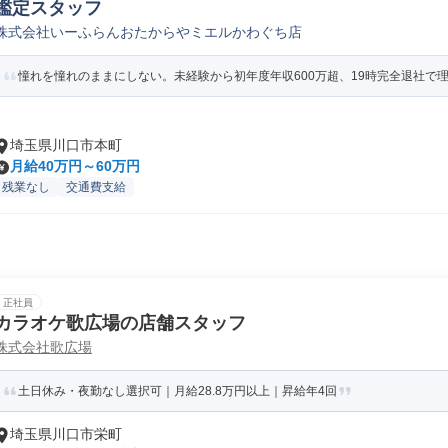
鑑定スタッフ
株式会社いーふらんおたからやミエルかわぐち店
憧れを憧れのままにしない。未経験から初年度年収600万超、19時完全退社で
埼玉県川口市本町
月給40万円～60万円
残業なし
交通費支給
正社員
カラオケ歌広場の店舗スタッフ
株式会社歌広場
土日休み・夜勤なし選択可｜月給28.8万円以上｜昇給年4回
埼玉県川口市栄町