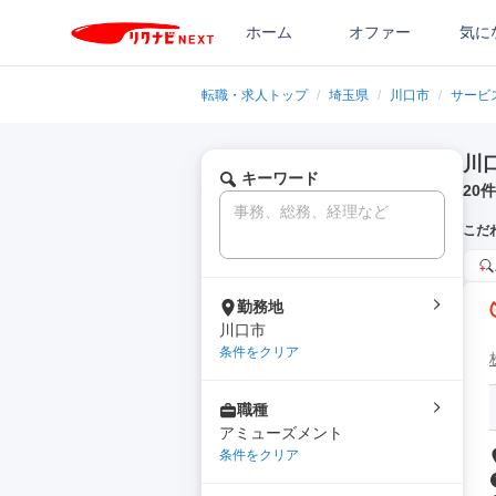
ホーム
オファー
気に
転職・求人トップ
/
埼玉県
/
川口市
/
サービ
川
キーワード
20
件
こだ
勤務地
川口市
条件をクリア
職種
アミューズメント
条件をクリア