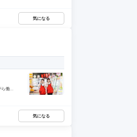
気になる
働...
気になる