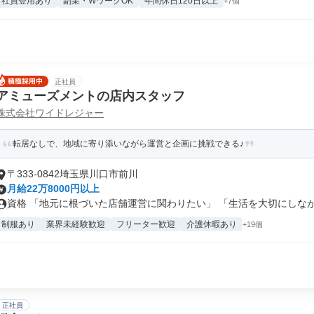
社員登用あり
副業・WワークOK
年間休日120日以上
+7個
正社員
アミューズメントの店内スタッフ
株式会社ワイドレジャー
転居なしで、地域に寄り添いながら運営と企画に挑戦できる♪
〒333-0842埼玉県川口市前川
月給22万8000円以上
資格 「地元に根づいた店舗運営に関わりたい」 「生活を大切にしながら
制服あり
業界未経験歓迎
フリーター歓迎
介護休暇あり
+19個
正社員