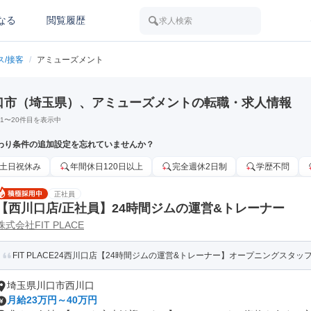
なる
閲覧履歴
求人検索
ス/接客
/
アミューズメント
口市（埼玉県）、アミューズメントの転職・求人情報
1
〜
20
件目を表示中
わり条件の追加設定を忘れていませんか？
土日祝休み
年間休日120日以上
完全週休2日制
学歴不問
正社員
【西川口店/正社員】24時間ジムの運営&トレーナー
株式会社FIT PLACE
FIT PLACE24西川口店【24時間ジムの運営&トレーナー】オープニングスタッフ／
埼玉県川口市西川口
月給23万円～40万円