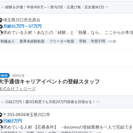
経験を評価！年収400万～✨賞与2回・玉運び無・完全週休2日
埼玉県川口市北原台
月給31万円～37万円
求めている人材 ✨あなたの「経験」と「熱量」なら、 ここからが本当の
制服あり
業界未経験歓迎
フリーター歓迎
早朝
学歴不問
+21個
NEW
契約社員
大手通信キャリアイベントの登録スタッフ
株式会社フェローズ
日給2万円！週3日程度でも月収24万円前後を目指せる！
〒333-0834埼玉県川口市
日給2万円
求めている人材 【応募条件】 ・docomoの登録業務を一人で完結でき..