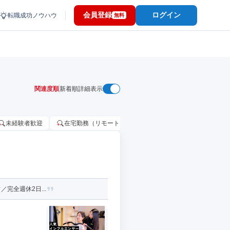
会員登録
ログイン
転職成功ノウハウ
無料
関連度順
新着順
詳細表示
未経験者歓迎
在宅勤務（リモートワーク）OK
家賃補助・住宅手当
完全週休2日...