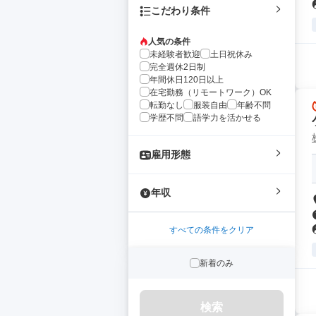
こだわり条件
人気の条件
未経験者歓迎
土日祝休み
完全週休2日制
年間休日120日以上
在宅勤務（リモートワーク）OK
転勤なし
服装自由
年齢不問
学歴不問
語学力を活かせる
雇用形態
年収
すべての条件をクリア
新着のみ
検索