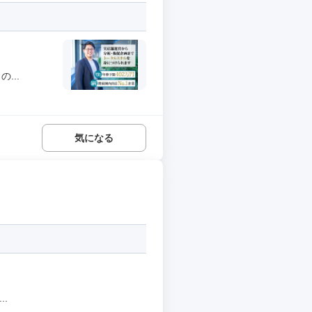
...
気になる
.