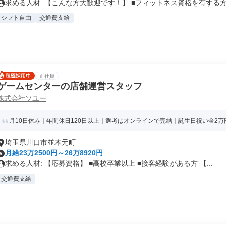
求める人材: 【こんな方大歓迎です！】 ■フィットネス資格を有する方.
シフト自由
交通費支給
正社員
ゲームセンターの店舗運営スタッフ
株式会社ソユー
月10日休み｜年間休日120日以上｜選考はオンラインで完結｜誕生日祝い金2万円
埼玉県川口市並木元町
月給23万2500円～26万8920円
求める人材: 【応募資格】 ■高校卒業以上 ■接客経験がある方 【...
交通費支給