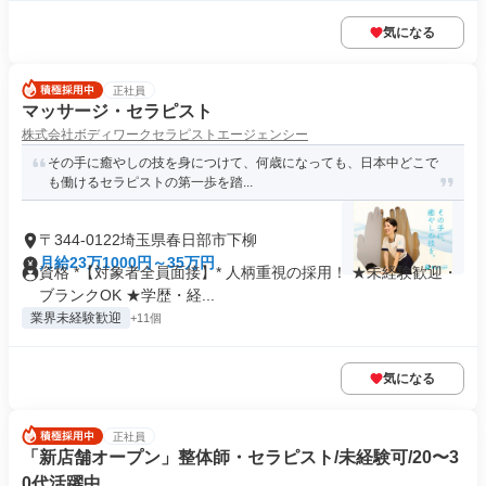
気になる
正社員
マッサージ・セラピスト
株式会社ボディワークセラピストエージェンシー
その手に癒やしの技を身につけて、何歳になっても、日本中どこで
も働けるセラピストの第一歩を踏...
〒344-0122埼玉県春日部市下柳
月給23万1000円～35万円
資格 *【対象者全員面接】* 人柄重視の採用！ ★未経験歓迎・
ブランクOK ★学歴・経...
業界未経験歓迎
+11個
気になる
正社員
「新店舗オープン」整体師・セラピスト/未経験可/20〜3
0代活躍中