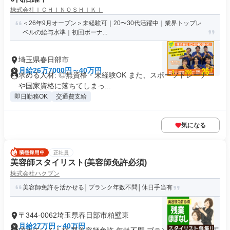
株式会社ＩＣＨＩＮＯＳＨＩＫＩ
＜26年9月オープン＞未経験可｜20〜30代活躍中｜業界トップレ
ベルの給与水準｜初回ボーナ...
埼玉県春日部市
月給26万7000円～40万円
求める人材: ◎無資格・未経験OK また、スポーツトレーナー
や国家資格に落ちてしまっ...
即日勤務OK
交通費支給
気になる
正社員
美容師スタイリスト(美容師免許必須)
株式会社ハクブン
美容師免許を活かせる│ブランク年数不問│休日手当有
〒344-0062埼玉県春日部市粕壁東
月給27万円～40万円