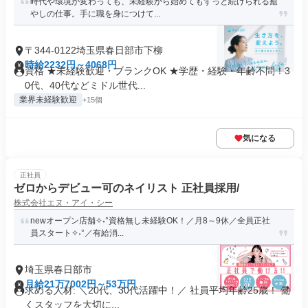
時代や環境が変わっても、未経験から始めてもずっと続けられる癒
やしの仕事。手に職を身につけて...
〒344-0122埼玉県春日部市下柳
時給2232円～4068円
資格 ★未経験歓迎・ブランクOK ★学歴・経験・年齢不問！3
0代、40代などミドル世代...
業界未経験歓迎
+15個
気になる
正社員
ゼロからデビュー可のネイリスト 正社員採用/
株式会社エヌ・アイ・シー
newオープン店舗✧˖°資格無し未経験OK！／月8～9休／全員正社
員スタート✧˖°／有給消...
埼玉県春日部市
月給21万7002円～53万円
求める人材: ＼20代、30代活躍中！／ 社員平均年齢25歳！ 働
くスタッフを大切に...