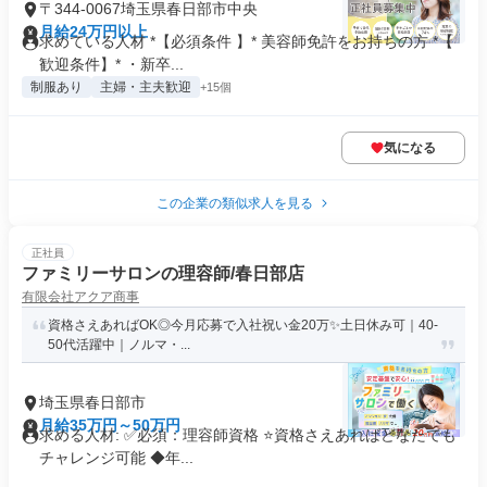
〒344-0067埼玉県春日部市中央
月給24万円以上
求めている人材 *【必須条件 】* 美容師免許をお持ちの方 *【
歓迎条件】* ・新卒...
制服あり
主婦・主夫歓迎
+15個
気になる
この企業の類似求人を見る
正社員
ファミリーサロンの理容師/春日部店
有限会社アクア商事
資格さえあればOK◎今月応募で入社祝い金20万✨️土日休み可｜40-
50代活躍中｜ノルマ・...
埼玉県春日部市
月給35万円～50万円
求める人材: ✅必須：理容師資格 ⭐️資格さえあればどなたでも
チャレンジ可能 ◆年...