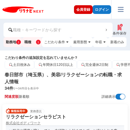
会員登録
ログイン
職種・キーワードから探す
条件保存
勤務地
職種
こだわり条件
雇用形態
年収
新着のみ
1
1
こだわり条件の追加設定を忘れていませんか？
土日祝休み
年間休日120日以上
完全週休2日制
学歴
春日部市（埼玉県）、美容/リラクゼーションの転職・求
人情報
34
件
1
〜
34
件目を表示中
関連度順
新着順
詳細表示
業務委託
リラクゼーションセラピスト
株式会社ボディワーク