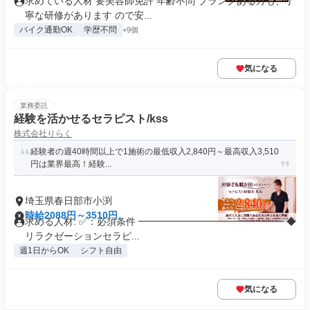
求めている人材 要美容師免許 年齢不問 ブランクある方も、丁
寧な研修があります ので安...
バイク通勤OK
学歴不問
+9個
気になる
業務委託
経験を活かせるセラピスト/kss
株式会社りらく
経験者の週40時間以上で1施術の最低収入2,840円～最高収入3,510
円は業界最高！経験...
埼玉県春日部市小渕
時給2088円～3510円
求める人材: ✅：必須条件 ━━━━━━━━━━━━━━━ ◆
リラクゼーションセラピ...
週1日からOK
シフト自由
気になる