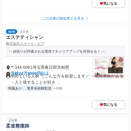
気になる
この企業の類似求人を見る
NEW
正社員
エステティシャン
株式会社スイート・ピア
頑張りが評価される環境でキャリアアップを目指せる！
〒344-0061埼玉県春日部市粕壁
月給24万9000円以上
求めている人材 ＼こんな方を歓迎します／ ・成長意欲がある
・人と接することが好き ...
制服あり
業界未経験歓迎
+20個
気になる
正社員
柔道整復師