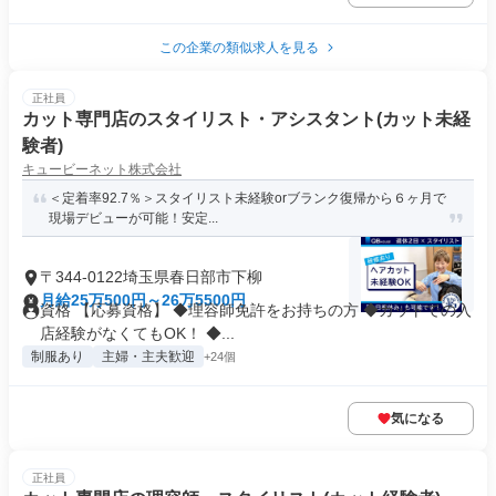
この企業の類似求人を見る
正社員
カット専門店のスタイリスト・アシスタント(カット未経
験者)
キュービーネット株式会社
＜定着率92.7％＞スタイリスト未経験orブランク復帰から６ヶ月で
現場デビューが可能！安定...
〒344-0122埼玉県春日部市下柳
月給25万500円～26万5500円
資格 【応募資格】 ◆理容師免許をお持ちの方 ◆カットでの入
店経験がなくてもOK！ ◆...
制服あり
主婦・主夫歓迎
+24個
気になる
正社員