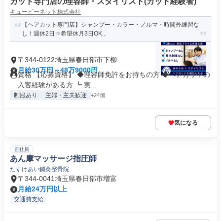
カット専門店の理容師・スタイリスト(カット経験者)
キュービーネット株式会社
【ヘアカット専門店】シャンプー・カラー・ノルマ・時間外練習な
し！週休2日⇒希望休月3日OK...
〒344-0122埼玉県春日部市下柳
月給30万円～48万9000円
資格 【応募資格】 ◆理容師免許をお持ちの方 ◆ヘアカットの
入客経験がある方 ┗ 実...
制服あり
主婦・主夫歓迎
+24個
気になる
正社員
あん摩マッサージ指圧師
たすけあい鍼灸整骨院
〒344-0041埼玉県春日部市増富
月給24万円以上
交通費支給