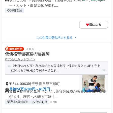
求める人材: ✅要美容師免許（理容師免許不可） ✅シャンプ
ー・カット・白髪染めが塗れ...
交通費支給
気になる
この企業の類似求人を見る
正社員
低価格帯理容室の理容師
株式会社カットツイン
《土日休みも可》高水準給与＆育成制度で技術も収入もUP！売上
に関わらず毎月給与保障＋歩合あ...
〒344-0063埼玉県春日部市緑町
月給24万8780円～41万円
資格 ■要理容師免許 ※ただし美容師経験がある方は 資格支援
があり、理容への転向可能！...
業界未経験歓迎
歩合給あり
+17個