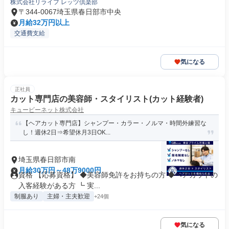
株式会社リライフ レッツ倶楽部
〒344-0067埼玉県春日部市中央
月給32万円以上
交通費支給
気になる
正社員
カット専門店の美容師・スタイリスト(カット経験者)
キュービーネット株式会社
【ヘアカット専門店】シャンプー・カラー・ノルマ・時間外練習な
し！週休2日⇒希望休月3日OK...
埼玉県春日部市南
月給30万円～48万9000円
資格 【応募資格】 ◆美容師免許をお持ちの方 ◆ヘアカットの
入客経験がある方 ┗ 実...
制服あり
主婦・主夫歓迎
+24個
気になる