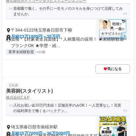
株式会社ボディワークセラピストエージェンシー
首都圏で働く。その手に一生モノのスキルを身につけて活躍してみ
ませんか。
〒344-0122埼玉県春日部市下柳
月給23万1000円～35万円
資格 *【対象者全員面接】* 人柄重視の採用！ ★未経験歓迎・
ブランクOK ★学歴・経...
業界未経験歓迎
+11個
気になる
正社員
美容師(スタイリスト)
株式会社C＆P
入社お祝い金10万円支給！店舗見学のみOK！一人営業なし！充実
の福利厚生で働くをバックアッ...
埼玉県春日部市南桜井駅
月給25万7000円～36万5000円