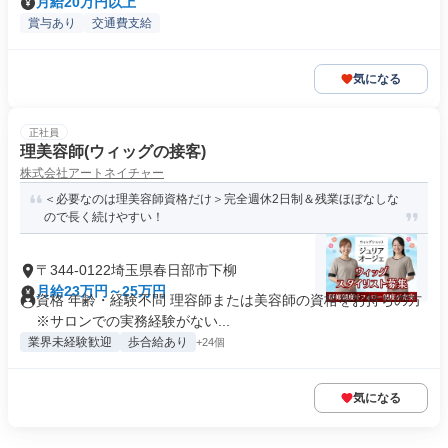
月給20万円以上
賞与あり
交通費支給
気になる
正社員
理美容師(ウィッグの接客)
株式会社アートネイチャー
＜必要なのは理美容師資格だけ＞完全週休2日制＆残業ほぼなしな
ので長く続けやすい！
〒344-0122埼玉県春日部市下柳
月給23万円～25万円
資格 年齢・経験不問 理容師または美容師の資格をお持ちの方
※サロンでの実務経験がない...
業界未経験歓迎
歩合給あり
+24個
気になる