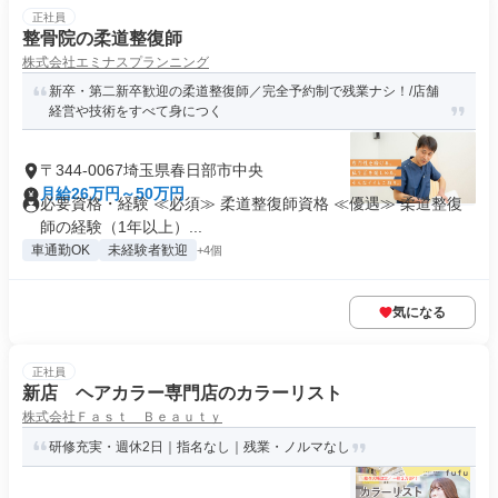
正社員
整骨院の柔道整復師
株式会社エミナスプランニング
新卒・第二新卒歓迎の柔道整復師／完全予約制で残業ナシ！/店舗
経営や技術をすべて身につく
〒344-0067埼玉県春日部市中央
月給26万円～50万円
必要資格・経験 ≪必須≫ 柔道整復師資格 ≪優遇≫ 柔道整復
師の経験（1年以上）...
車通勤OK
未経験者歓迎
+4個
気になる
正社員
新店 ヘアカラー専門店のカラーリスト
株式会社Ｆａｓｔ Ｂｅａｕｔｙ
研修充実・週休2日｜指名なし｜残業・ノルマなし