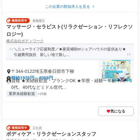
この企業の類似求人を見る
業務委託
マッサージ・セラピスト(リラクゼーション・リフレクソ
ロジー)
株式会社ボディワーク
＼ニューライフ応援制度／★家賃補助orシェアハウスの提供あり★
引越費用負担 新しい地で新し...
〒344-0122埼玉県春日部市下柳
時給1926円～4068円
資格 ★未経験歓迎・ブランクOK ★学歴・経験・年齢不問！3
0代、40代などミドル世代...
業界未経験歓迎
+15個
気になる
正社員
ボディケア・リラクゼーションスタッフ