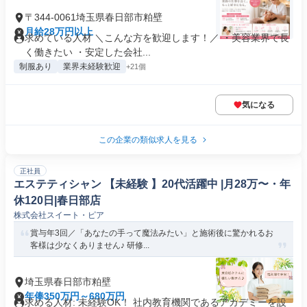
〒344-0061埼玉県春日部市粕壁
月給28万円以上
求めている人材 ＼こんな方を歓迎します！／ ・美容業界で長
く働きたい ・安定した会社...
制服あり
業界未経験歓迎
+21個
気になる
この企業の類似求人を見る
正社員
エステティシャン 【未経験 】20代活躍中 |月28万〜・年
休120日|春日部店
株式会社スイート・ピア
賞与年3回／「あなたの手って魔法みたい」と施術後に驚かれるお
客様は少なくありません♪ 研修...
埼玉県春日部市粕壁
年俸350万円～680万円
求める人材: 未経験OK！ 社内教育機関であるアカデミーを設