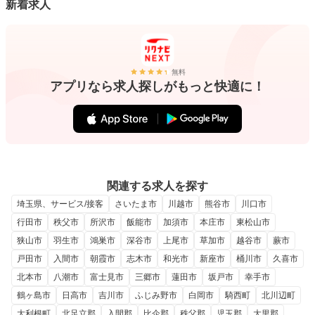
新着求人
無料
アプリなら求人探しがもっと快適に！
関連する求人を探す
埼玉県、サービス/接客
さいたま市
川越市
熊谷市
川口市
行田市
秩父市
所沢市
飯能市
加須市
本庄市
東松山市
狭山市
羽生市
鴻巣市
深谷市
上尾市
草加市
越谷市
蕨市
戸田市
入間市
朝霞市
志木市
和光市
新座市
桶川市
久喜市
北本市
八潮市
富士見市
三郷市
蓮田市
坂戸市
幸手市
鶴ヶ島市
日高市
吉川市
ふじみ野市
白岡市
騎西町
北川辺町
大利根町
北足立郡
入間郡
比企郡
秩父郡
児玉郡
大里郡