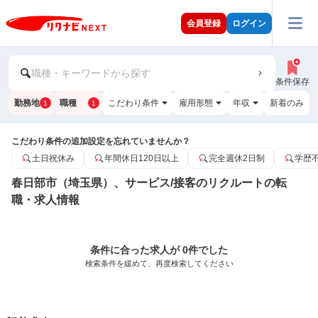
会員登録
ログイン
職種・キーワードから探す
条件保存
勤務地
職種
こだわり条件
雇用形態
年収
新着のみ
1
1
こだわり条件の追加設定を忘れていませんか？
土日祝休み
年間休日120日以上
完全週休2日制
学歴
春日部市（埼玉県）、サービス/接客のリクルートの転
職・求人情報
条件に合った求人が 0件でした
検索条件を緩めて、再度検索してください