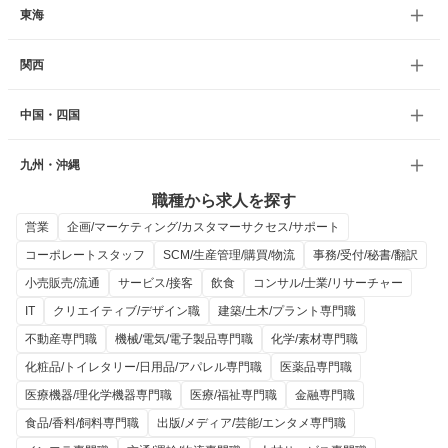
東海
関西
中国・四国
九州・沖縄
職種から求人を探す
営業
企画/マーケティング/カスタマーサクセス/サポート
コーポレートスタッフ
SCM/生産管理/購買/物流
事務/受付/秘書/翻訳
小売販売/流通
サービス/接客
飲食
コンサル/士業/リサーチャー
IT
クリエイティブ/デザイン職
建築/土木/プラント専門職
不動産専門職
機械/電気/電子製品専門職
化学/素材専門職
化粧品/トイレタリー/日用品/アパレル専門職
医薬品専門職
医療機器/理化学機器専門職
医療/福祉専門職
金融専門職
食品/香料/飼料専門職
出版/メディア/芸能/エンタメ専門職