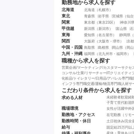
勤務地から求人を探す
北海道
北海道
（
札幌市
）
東北
青森県
岩手県
宮城県
（
仙台
関東
東京都
（
東京23区
）
神奈川
甲信越
新潟県
（
新潟市
）
富山県
石
東海
愛知県
（
名古屋市
）
静岡県
（
関西
大阪府
（
大阪市
・
堺市
）
京都
中国・四国
鳥取県
島根県
岡山県
（
岡山
九州・沖縄
福岡県
（
北九州市
・
福岡市
）
職種から求人を探す
営業
企画/マーケティング/カスタマーサクセ
コンサル/士業/リサーチャー
IT
クリエイティブ
化粧品/トイレタリー/日用品/アパレル専門職
インフラ専門職
交通/運輸/物流専門職
人材サ
こだわり条件から求人を探す
求める人材
未経験者歓迎
経
子育て世代歓迎
職場環境
女性が活躍中
外
勤務地・アクセス
在宅勤務（リモ
勤務時間・休日
土日祝休み
完全
給与
固定給25万円以
待遇・福利厚生
産休・育休あり