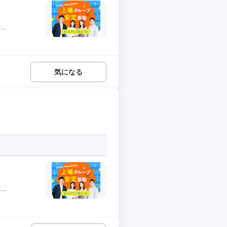
..
気になる
..