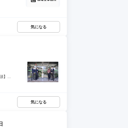
気になる
】...
気になる
日