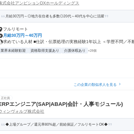
株式会社アンビションDXホールディングス
月給30万円～◎地方在住者も多数◎20代～40代を中心に活躍
フルリモート
月給30万円～40万円
求めている人材 ■仕訳・伝票処理の実務経験1年以上 ＜学歴不問／不動.
業界未経験歓迎
資格取得支援あり
介護休暇あり
+28個
この企業の類似求人を見る
正社員
ERPエンジニア(SAP|ABAP|会計・人事モジュール)
ウィンヴォルブ株式会社
◆上場グループ／還元率80%超／前給保証／フルリモートOK◆