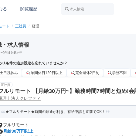
なる
閲覧履歴
求人検索
モート
/
正社員
/
経理
職・求人情報
〜
6
件目を表示中
わり条件の追加設定を忘れていませんか？
土日祝休み
年間休日120日以上
完全週休2日制
学歴不問
正社員
フルリモート 【月給30万円~】勤務時間7時間と短め!
税理士法人クレフティ
務申告書作成、将来的に決算説明も
★フルリモート★時間の融通が利き、有給申請も直前でOK！
フルリモート
月給30万円以上