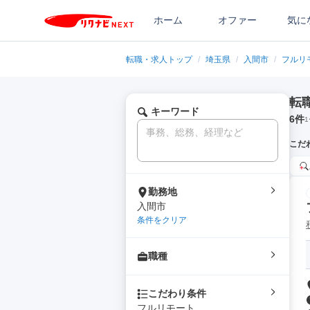
ホーム
オファー
気に
転職・求人トップ
/
埼玉県
/
入間市
/
フルリ
転
キーワード
6
件
1
こだ
勤務地
入間市
条件をクリア
職種
こだわり条件
フルリモート