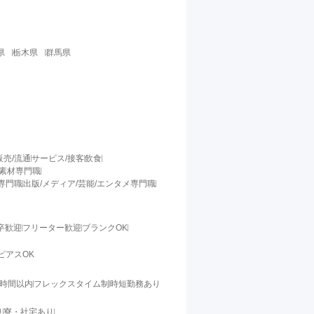
県
栃木県
群馬県
販売/流通
サービス/接客
飲食
/素材専門職
料専門職
出版/メディア/芸能/エンタメ専門職
卒歓迎
フリーター歓迎
ブランクOK
ピアスOK
0時間以内
フレックスタイム制
時短勤務あり
り
寮・社宅あり