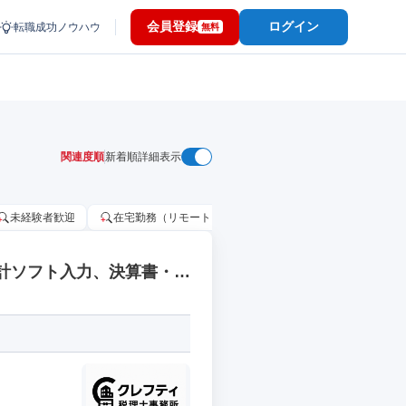
会員登録
ログイン
転職成功ノウハウ
無料
関連度順
新着順
詳細表示
未経験者歓迎
在宅勤務（リモートワーク）OK
家賃補助・住宅手当
会計ソフト入力、決算書・税