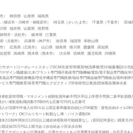
市
）
秋田県
山形県
福島県
県
（
横浜市
・
川崎市
・
相模原市
）
埼玉県
（
さいたま市
）
千葉県
（
千葉市
）
茨城
川県
福井県
山梨県
長野県
静岡市
・
浜松市
）
岐阜県
三重県
府
（
京都市
）
兵庫県
（
神戸市
）
奈良県
滋賀県
和歌山県
市
）
広島県
（
広島市
）
山口県
徳島県
香川県
愛媛県
高知県
佐賀県
長崎県
熊本県
（
熊本市
）
大分県
宮崎県
鹿児島県
沖縄県
ス/サポート
コーポレートスタッフ
SCM/生産管理/購買/物流
事務/受付/秘書/翻訳
小売
/デザイン職
建築/土木/プラント専門職
不動産専門職
機械/電気/電子製品専門職
化学
医薬品専門職
医療機器/理化学機器専門職
医療/福祉専門職
金融専門職
食品/香料/飼
ービス専門職
教育/保育専門職
エグゼクティブ
学術研究
公務員/団体職員/農林水産
験者歓迎
管理職・マネジメント経験歓迎
年齢不問
大卒以上
学歴不問
第二新卒歓迎
既
障がい者歓迎
転職回数不問
60代も応募可
70代も応募可
国人が活躍中
中途入社50％以上
高定着率
服装自由
ひげOK
髪型・髪色自由
ネイルOK
ートワーク）OK
フルリモート
転勤なし
車・バイク通勤OK
週休2日制
年間休日120日以上
連続休暇取得可能
残業なし（原則定時退社）
残業月2
上
固定給35万円以上
賞与あり
歩合給あり
完全歩合制
子育てサポートあり
介護休暇・介護サポートあり
交通費支給
家賃補助・住宅手当あ