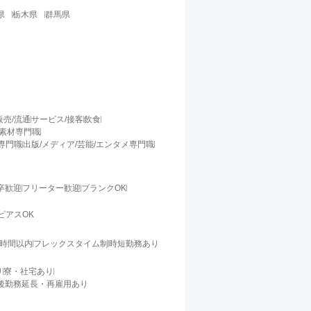
県
栃木県
群馬県
販売/流通
サービス/接客
飲食
/素材専門職
料専門職
出版/メディア/芸能/エンタメ専門職
卒歓迎
フリーター歓迎
ブランクOK
ピアスOK
0時間以内
フレックスタイム制
時短勤務あり
り
寮・社宅あり
後勤務延長・再雇用あり