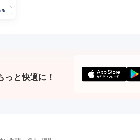
なる
もっと快適に！
市
）
秋田県
山形県
福島県