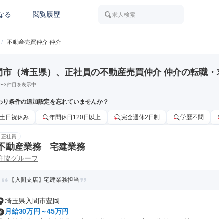
なる
閲覧履歴
求人検索
/
不動産売買仲介 仲介
間市（埼玉県）、正社員の不動産売買仲介 仲介の転職・
〜
3
件目を表示中
わり条件の追加設定を忘れていませんか？
土日祝休み
年間休日120日以上
完全週休2日制
学歴不問
正社員
不動産業務 宅建業務
住協グループ
【入間支店】宅建業務担当
埼玉県入間市豊岡
月給30万円～45万円