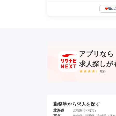
気に
アプリなら
求人探しが
無料
勤務地から求人を探す
北海道
北海道
（
札幌市
）
東北
青森県
岩手県
宮城県
（
仙台