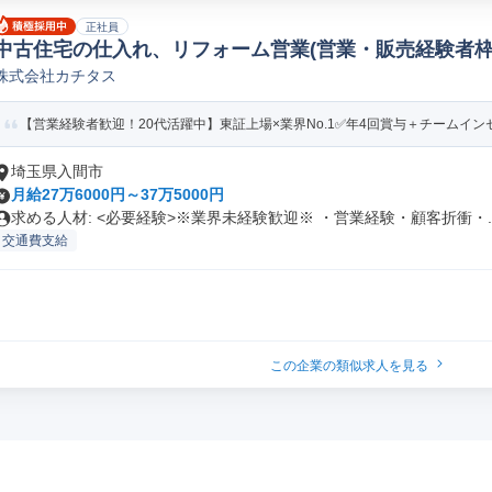
正社員
中古住宅の仕入れ、リフォーム営業(営業・販売経験者枠/業
株式会社カチタス
【営業経験者歓迎！20代活躍中】東証上場×業界No.1✅年4回賞与＋チームインセ
埼玉県入間市
月給27万6000円～37万5000円
求める人材: <必要経験>※業界未経験歓迎※ ・営業経験・顧客折衝・..
交通費支給
この企業の類似求人を見る