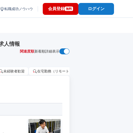
会員登録
ログイン
転職成功ノウハウ
無料
求人情報
関連度順
新着順
詳細表示
未経験者歓迎
在宅勤務（リモートワーク）OK
家賃補助・住宅手当