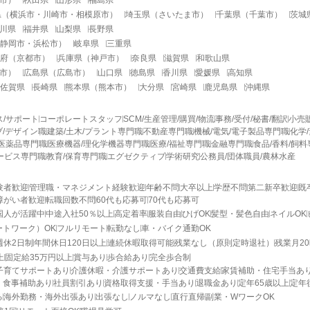
県
（
横浜市
・
川崎市
・
相模原市
）
埼玉県
（
さいたま市
）
千葉県
（
千葉市
）
茨城
川県
福井県
山梨県
長野県
静岡市
・
浜松市
）
岐阜県
三重県
府
（
京都市
）
兵庫県
（
神戸市
）
奈良県
滋賀県
和歌山県
市
）
広島県
（
広島市
）
山口県
徳島県
香川県
愛媛県
高知県
佐賀県
長崎県
熊本県
（
熊本市
）
大分県
宮崎県
鹿児島県
沖縄県
ス/サポート
コーポレートスタッフ
SCM/生産管理/購買/物流
事務/受付/秘書/翻訳
小売
/デザイン職
建築/土木/プラント専門職
不動産専門職
機械/電気/電子製品専門職
化学
医薬品専門職
医療機器/理化学機器専門職
医療/福祉専門職
金融専門職
食品/香料/飼
ービス専門職
教育/保育専門職
エグゼクティブ
学術研究
公務員/団体職員/農林水産
験者歓迎
管理職・マネジメント経験歓迎
年齢不問
大卒以上
学歴不問
第二新卒歓迎
既
障がい者歓迎
転職回数不問
60代も応募可
70代も応募可
国人が活躍中
中途入社50％以上
高定着率
服装自由
ひげOK
髪型・髪色自由
ネイルOK
ートワーク）OK
フルリモート
転勤なし
車・バイク通勤OK
週休2日制
年間休日120日以上
連続休暇取得可能
残業なし（原則定時退社）
残業月2
上
固定給35万円以上
賞与あり
歩合給あり
完全歩合制
子育てサポートあり
介護休暇・介護サポートあり
交通費支給
家賃補助・住宅手当あ
・食事補助あり
社員割引あり
資格取得支援・手当あり
退職金あり
定年65歳以上
定年
る
海外勤務・海外出張あり
出張なし
ノルマなし
直行直帰
副業・WワークOK