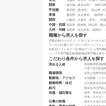
関東
東京都
（
東京23区
）
神奈川
甲信越
新潟県
（
新潟市
）
富山県
石
東海
愛知県
（
名古屋市
）
静岡県
（
関西
大阪府
（
大阪市
・
堺市
）
京都
中国・四国
鳥取県
島根県
岡山県
（
岡山
九州・沖縄
福岡県
（
北九州市
・
福岡市
）
職種から求人を探す
営業
企画/マーケティング/カスタマーサクセ
コンサル/士業/リサーチャー
IT
クリエイティブ
化粧品/トイレタリー/日用品/アパレル専門職
インフラ専門職
交通/運輸/物流専門職
人材サ
こだわり条件から求人を探す
求める人材
未経験者歓迎
経
子育て世代歓迎
職場環境
女性が活躍中
外
勤務地・アクセス
在宅勤務（リモ
勤務時間・休日
土日祝休み
完全
給与
固定給25万円以
待遇・福利厚生
産休・育休あり
社食・まかない
仕事の特徴
語学力を活かせ