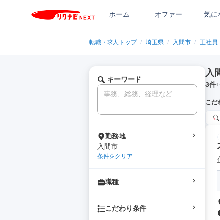
ホーム
オファー
気に
転職・求人トップ
/
埼玉県
/
入間市
/
正社員
入
キーワード
3
件
1
こだ
勤務地
入間市
条件をクリア
職種
こだわり条件