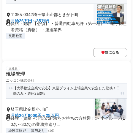
〒355-0342埼玉県比企郡ときがわ町
月給26万円～35万円
資格・経験 【必須】 ・普通自動車免許（第一種） ・運行管理
者資格（貨物） ・運送業界...
長期歓迎
気になる
正社員
現場管理
ニッコン株式会社
【大手物流企業で安心】東証プライム上場企業で安定した勤務！日
勤のみ・週休2日制♪
埼玉県比企郡小川町
月給20万9000円～25万円
経験・資格 ≪下記の経験をお持ちの方歓迎！≫ 小グループ(1
0名～30名)の業務推進リ...
経験者歓迎
賞与あり
+1個