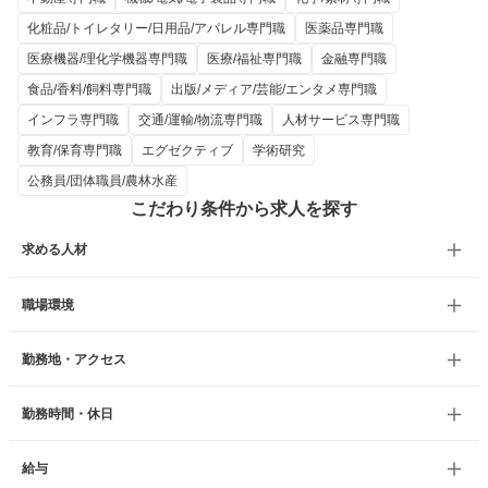
化粧品/トイレタリー/日用品/アパレル専門職
医薬品専門職
医療機器/理化学機器専門職
医療/福祉専門職
金融専門職
食品/香料/飼料専門職
出版/メディア/芸能/エンタメ専門職
インフラ専門職
交通/運輸/物流専門職
人材サービス専門職
教育/保育専門職
エグゼクティブ
学術研究
公務員/団体職員/農林水産
こだわり条件から求人を探す
求める人材
職場環境
勤務地・アクセス
勤務時間・休日
給与