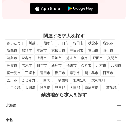
関連する求人を探す
さいたま市
川越市
熊谷市
川口市
行田市
秩父市
所沢市
飯能市
加須市
本庄市
東松山市
春日部市
狭山市
羽生市
鴻巣市
深谷市
上尾市
草加市
越谷市
蕨市
戸田市
入間市
朝霞市
志木市
和光市
新座市
桶川市
久喜市
北本市
八潮市
富士見市
三郷市
蓮田市
坂戸市
幸手市
鶴ヶ島市
日高市
吉川市
ふじみ野市
白岡市
騎西町
北川辺町
大利根町
北足立郡
入間郡
秩父郡
児玉郡
大里郡
南埼玉郡
北葛飾郡
勤務地から求人を探す
北海道
東北