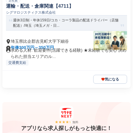
正社員
運輸・配送・倉庫関連【4711】
シグマロジスティクス株式会社
週休3日制・年休159日/コカ・コーラ製品の配送ドライバー（店舗
配送）/埼玉（埼玉メガ・日...
埼玉県比企郡吉見町大字下細谷
年俸300万円～350万円
求める人材: 歓迎要件(活躍できる経験) ★未経験でも安心 決め
られた担当エリアのル...
交通費支給
気になる
無料
アプリなら求人探しがもっと快適に！