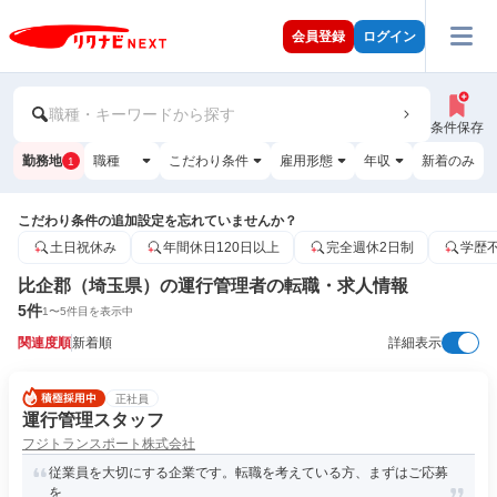
会員登録
ログイン
職種・キーワードから探す
条件保存
勤務地
職種
こだわり条件
雇用形態
年収
新着のみ
1
こだわり条件の追加設定を忘れていませんか？
土日祝休み
年間休日120日以上
完全週休2日制
学歴
比企郡（埼玉県）の運行管理者の転職・求人情報
5
件
1
〜
5
件目を表示中
関連度順
新着順
詳細表示
正社員
運行管理スタッフ
フジトランスポート株式会社
従業員を大切にする企業です。転職を考えている方、まずはご応募
を