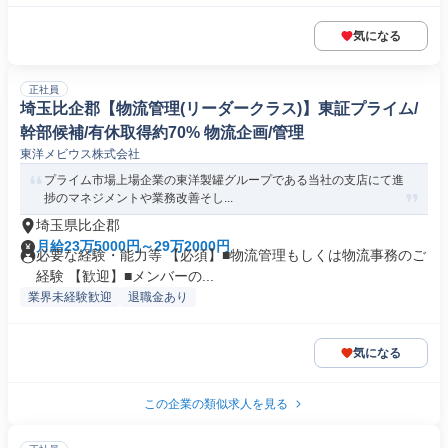
気になる
正社員
埼玉比企郡【物流管理(リーダークラス)】東証プライム/
幹部候補/有休取得約70% 物流企画/管理
東洋メビウス株式会社
プライム市場上場企業の東洋製罐グループである当社の支店にて進
捗のマネジメントや業務改善そし...
埼玉県比企郡
月給23万5000円～29万2000円
必要な経験・能力等 【必須】■物流管理もしくは物流事務のご
経験 【歓迎】■メンバーの...
業界未経験歓迎
退職金あり
気になる
この企業の類似求人を見る