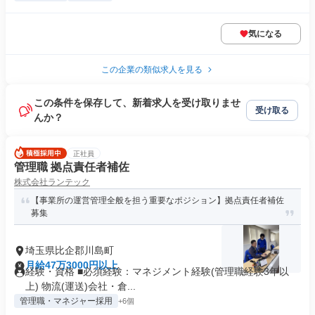
気になる
この企業の類似求人を見る
この条件を保存して、新着求人を受け取りませ
受け取る
んか？
正社員
管理職 拠点責任者補佐
株式会社ランテック
【事業所の運営管理全般を担う重要なポジション】拠点責任者補佐
募集
埼玉県比企郡川島町
月給47万3000円以上
経験・資格 ■必須経験：マネジメント経験(管理職経験3年以
上) 物流(運送)会社・倉...
管理職・マネジャー採用
+6個