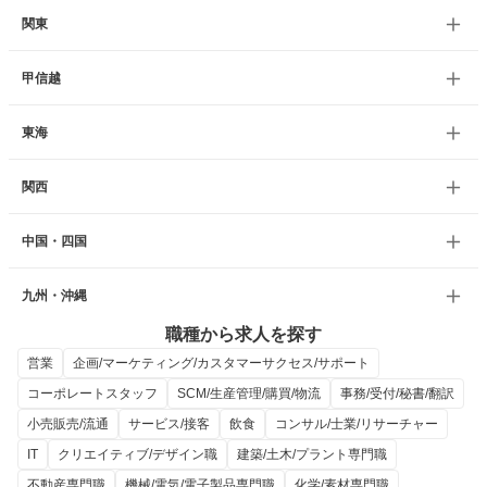
関東
甲信越
東海
関西
中国・四国
九州・沖縄
職種から求人を探す
営業
企画/マーケティング/カスタマーサクセス/サポート
コーポレートスタッフ
SCM/生産管理/購買/物流
事務/受付/秘書/翻訳
小売販売/流通
サービス/接客
飲食
コンサル/士業/リサーチャー
IT
クリエイティブ/デザイン職
建築/土木/プラント専門職
不動産専門職
機械/電気/電子製品専門職
化学/素材専門職