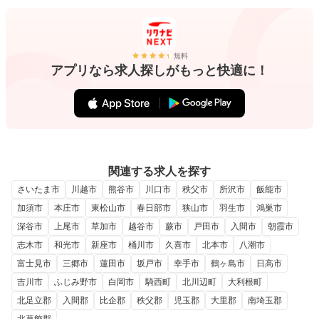
無料
アプリなら求人探しがもっと快適に！
関連する求人を探す
さいたま市
川越市
熊谷市
川口市
秩父市
所沢市
飯能市
加須市
本庄市
東松山市
春日部市
狭山市
羽生市
鴻巣市
深谷市
上尾市
草加市
越谷市
蕨市
戸田市
入間市
朝霞市
志木市
和光市
新座市
桶川市
久喜市
北本市
八潮市
富士見市
三郷市
蓮田市
坂戸市
幸手市
鶴ヶ島市
日高市
吉川市
ふじみ野市
白岡市
騎西町
北川辺町
大利根町
北足立郡
入間郡
比企郡
秩父郡
児玉郡
大里郡
南埼玉郡