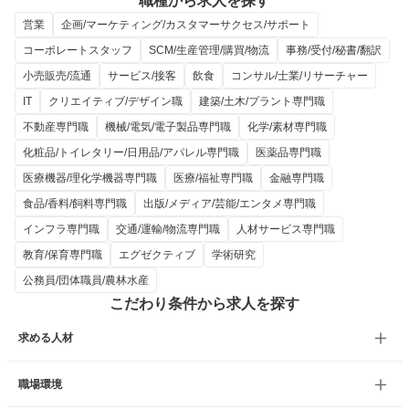
職種から求人を探す
営業
企画/マーケティング/カスタマーサクセス/サポート
コーポレートスタッフ
SCM/生産管理/購買/物流
事務/受付/秘書/翻訳
小売販売/流通
サービス/接客
飲食
コンサル/士業/リサーチャー
IT
クリエイティブ/デザイン職
建築/土木/プラント専門職
不動産専門職
機械/電気/電子製品専門職
化学/素材専門職
化粧品/トイレタリー/日用品/アパレル専門職
医薬品専門職
医療機器/理化学機器専門職
医療/福祉専門職
金融専門職
食品/香料/飼料専門職
出版/メディア/芸能/エンタメ専門職
インフラ専門職
交通/運輸/物流専門職
人材サービス専門職
教育/保育専門職
エグゼクティブ
学術研究
公務員/団体職員/農林水産
こだわり条件から求人を探す
求める人材
職場環境