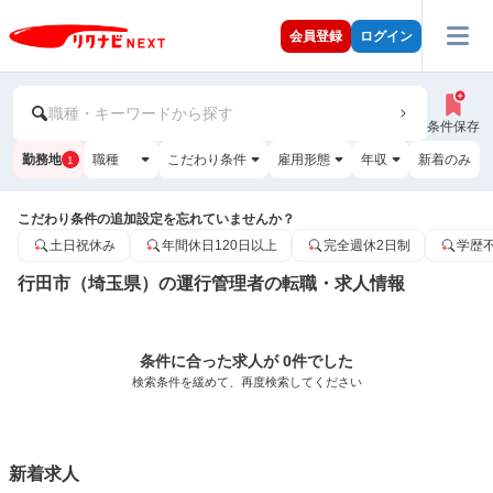
会員登録
ログイン
職種・キーワードから探す
条件保存
勤務地
職種
こだわり条件
雇用形態
年収
新着のみ
1
こだわり条件の追加設定を忘れていませんか？
土日祝休み
年間休日120日以上
完全週休2日制
学歴
行田市（埼玉県）の運行管理者の転職・求人情報
条件に合った求人が 0件でした
検索条件を緩めて、再度検索してください
新着求人