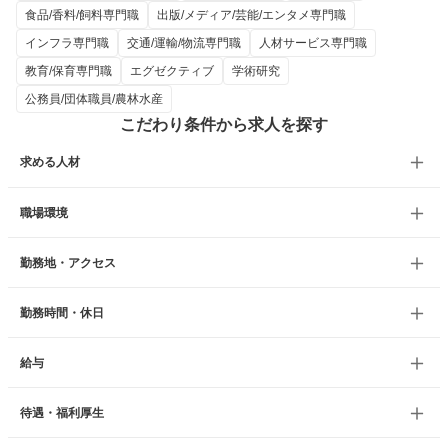
食品/香料/飼料専門職
出版/メディア/芸能/エンタメ専門職
インフラ専門職
交通/運輸/物流専門職
人材サービス専門職
教育/保育専門職
エグゼクティブ
学術研究
公務員/団体職員/農林水産
こだわり条件から求人を探す
求める人材
職場環境
勤務地・アクセス
勤務時間・休日
給与
待遇・福利厚生