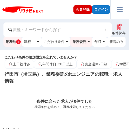
会員登録
ログイン
職種・キーワードから探す
条件保存
勤務地
職種
こだわり条件
業務委託
年収
新着のみ
1
こだわり条件の追加設定を忘れていませんか？
土日祝休み
年間休日120日以上
完全週休2日制
学歴
行田市（埼玉県）、業務委託のitエンジニアの転職・求人
情報
条件に合った求人が 0件でした
検索条件を緩めて、再度検索してください