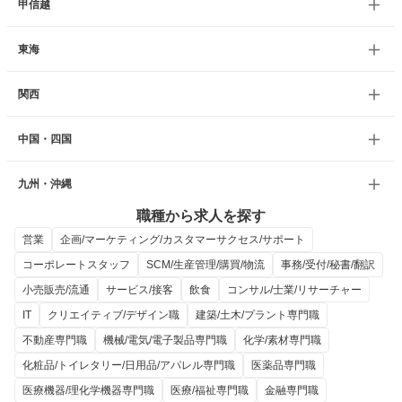
甲信越
東海
関西
中国・四国
九州・沖縄
職種から求人を探す
営業
企画/マーケティング/カスタマーサクセス/サポート
コーポレートスタッフ
SCM/生産管理/購買/物流
事務/受付/秘書/翻訳
小売販売/流通
サービス/接客
飲食
コンサル/士業/リサーチャー
IT
クリエイティブ/デザイン職
建築/土木/プラント専門職
不動産専門職
機械/電気/電子製品専門職
化学/素材専門職
化粧品/トイレタリー/日用品/アパレル専門職
医薬品専門職
医療機器/理化学機器専門職
医療/福祉専門職
金融専門職