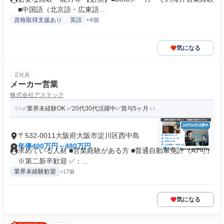
■中国語（北京語・広東語...
資格取得支援あり
英語
+4個
気になる
正社員
メーカー営業
株式会社アステック
✅業界未経験OK ✅20代30代活躍中✅賞与5ヶ月
〒532-0011大阪府大阪市淀川区西中島
年俸400万円～480万円
求めている人材 ■営業経験がある方 ■普通自動車免許（AT可）
※第二新卒歓迎 ✅：...
業界未経験歓迎
+17個
気になる