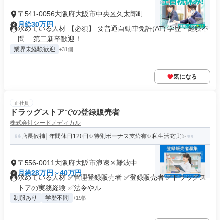
〒541-0056大阪府大阪市中央区久太郎町
月給30万円
求めている人材 【必須】 要普通自動車免許(AT) 学歴・経験不
問！ 第二新卒歓迎！...
業界未経験歓迎
+31個
気になる
正社員
ドラッグストアでの登録販売者
株式会社シードメディカル
店長候補│年間休日120日✨特別ボーナス支給有✨私生活充実✨
〒556-0011大阪府大阪市浪速区難波中
月給28万円～40万円
求めている人材 ✅管理登録販売者 ✅登録販売者 ✅ドラッグス
トアの実務経験 ✅法令やル...
制服あり
学歴不問
+19個