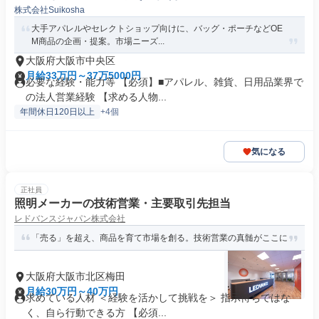
株式会社Suikosha
大手アパレルやセレクトショップ向けに、バッグ・ポーチなどOE
M商品の企画・提案。市場ニーズ...
大阪府大阪市中央区
月給33万円～37万5000円
必要な経験・能力等 【必須】■アパレル、雑貨、日用品業界で
の法人営業経験 【求める人物...
年間休日120日以上
+4個
気になる
正社員
照明メーカーの技術営業・主要取引先担当
レドバンスジャパン株式会社
「売る」を超え、商品を育て市場を創る。技術営業の真髄がここに
大阪府大阪市北区梅田
月給30万円～40万円
求めている人材 ＜経験を活かして挑戦を＞ 指示待ちではな
く、自ら行動できる方 【必須...