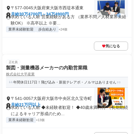
〒577-0045大阪府東大阪市西堤本通東
月給30万4700円～34万4900円
求めている人材 営業経験がある方 （業界不問／人材業界未経
験OK） ※高卒以上 ※要...
業界未経験歓迎
歩合給あり
+24個
気になる
正社員
製図・測量機器メーカーの内勤営業職
株式会社大平産業
年間休日117日！飛び込み・新規テレアポ・ノルマはありません
〒541-0057大阪府大阪市中央区北久宝寺町
月給21万円以上
求めている人材 ◆未経験者歓迎！ ◆40歳未満の方 （長期勤続
によるキャリア形成のため...
業界未経験歓迎
+13個