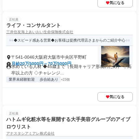
気になる
正社員
ライフ・コンサルタント
三井住友海上あいおい生命保険株式会社
◆スピード感ある営業◆お客様は提携代理店さまからのご紹介中心
〒541-0046大阪府大阪市中央区平野町
月給20万5000円～70万5000円
求めている人材 ◆45歳まで（長期キャリア形成のため） ◇高
卒以上の方 ◇チャレンジ...
業界未経験歓迎
歩合給あり
+23個
気になる
正社員
ハトムギ化粧水等を展開する大手美容グループのアイブ
ロウリスト
アナスタシアミアレ株式会社