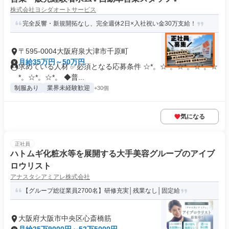
株式会社ヨシダオートサービス
完全反響・新規開拓なし、完全週休2日×入社祝い金30万支給！
〒595-0004大阪府泉大津市千原町
月給35万円～50万円
求めている人材 ✅必須となる応募条件 ☆*。☆*。☆*。☆*。☆
*。☆*。☆*。 ◆普...
制服あり
業界未経験歓迎
+30個
気になる
正社員
ハトムギ化粧水等を展開する大手美容グループのアイブ
ロウリスト
アナスタシアミアレ株式会社
【グループ総従業員2700名】研修充実│残業なし│固定給
大阪府大阪市中央区心斎橋筋