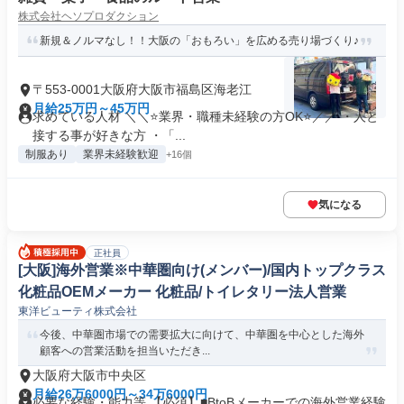
株式会社ヘソプロダクション
新規＆ノルマなし！！大阪の「おもろい」を広める売り場づくり♪
〒553-0001大阪府大阪市福島区海老江
月給25万円～45万円
求めている人材 ＼＼⭐業界・職種未経験の方OK⭐／／ ・人と
接する事が好きな方 ・「...
制服あり
業界未経験歓迎
+16個
気になる
正社員
[大阪]海外営業※中華圏向け(メンバー)/国内トップクラス
化粧品OEMメーカー 化粧品/トイレタリー法人営業
東洋ビューティ株式会社
今後、中華圏市場での需要拡大に向けて、中華圏を中心とした海外
顧客への営業活動を担当いただき...
大阪府大阪市中央区
月給26万6000円～34万6000円
必要な経験・能力等 【必須】■BtoBメーカーでの海外営業経験