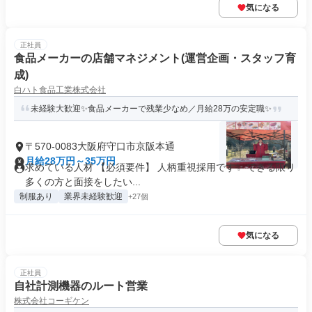
気になる
正社員
食品メーカーの店舗マネジメント(運営企画・スタッフ育
成)
白ハト食品工業株式会社
未経験大歓迎✨食品メーカーで残業少なめ／月給28万の安定職✨
〒570-0083大阪府守口市京阪本通
月給28万円～35万円
求めている人材 【必須要件】 人柄重視採用です✨ できる限り
多くの方と面接をしたい...
制服あり
業界未経験歓迎
+27個
気になる
正社員
自社計測機器のルート営業
株式会社コーギケン