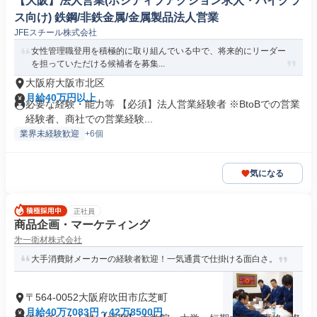
【大阪】法人営業(ポジティブアクション求人・ハイクラ
ス向け) 鉄鋼/非鉄金属/金属製品法人営業
JFEスチール株式会社
女性管理職登用を積極的に取り組んでいる中で、将来的にリーダー
を担っていただける候補者を募集...
大阪府大阪市北区
月給40万円以上
必要な経験・能力等 【必須】法人営業経験者 ※BtoBでの営業
経験者、商社での営業経験...
業界未経験歓迎
+6個
気になる
正社員
商品企画・マーケティング
㐧一衛材株式会社
大手消費財メーカーの経験者歓迎！一気通貫で仕掛ける面白さ。
〒564-0052大阪府吹田市広芝町
月給40万7083円～42万8500円