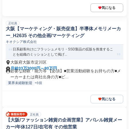
気になる
正社員
大阪【マーケティング・販売促進】半導体メモリメーカ
ー_H2635 その他企画/マーケティング
キオクシア株式会社
日系顧客向けにフラッシュメモリ・SSD製品の拡販を推進するこ
とを組織のミッションとして掲げ...
大阪府大阪市淀川区
月給33万3000円～80万円
必要な経験・能力等 【必須】■営業活動経験をお持ちの方■メ
ーカーまたは商社出身の方■ビ...
業界未経験歓迎
+6個
気になる
正社員
【大阪/ファッション雑貨の企画営業】アパレル雑貨メー
カー/年休127日/在宅有 その他営業