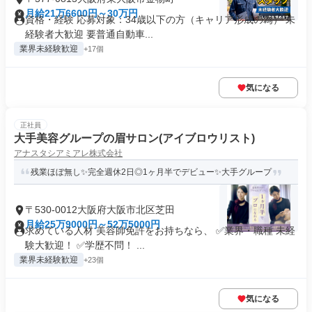
月給21万6600円～30万円
資格・経験 応募対象：34歳以下の方（キャリア形成の為） 未
経験者大歓迎 要普通自動車...
業界未経験歓迎
+17個
気になる
正社員
大手美容グループの眉サロン(アイブロウリスト)
アナスタシアミアレ株式会社
残業ほぼ無し✨完全週休2日◎1ヶ月半でデビュー✨大手グループ
〒530-0012大阪府大阪市北区芝田
月給25万9000円～52万5000円
求めている人材 美容師免許をお持ちなら、 ✅業界・職種 未経
験大歓迎！ ✅学歴不問！ ...
業界未経験歓迎
+23個
気になる