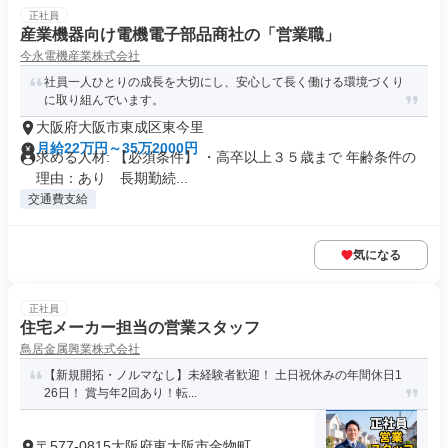
正社員
産業機器向け電機電子部品商社の「営業職」
今永電機産業株式会社
社員一人ひとりの成長を大切にし、安心して長く働ける環境づくり
に取り組んでいます。
大阪府大阪市東成区東今里
月給22万円～35万2000円
求める人材: 【必須条件】 ・高卒以上３５歳まで 年齢条件の
理由：あり 長期勤続...
交通費支給
気になる
正社員
住宅メーカー担当の営業スタッフ
鳥居金属興業株式会社
【新規開拓・ノルマなし】未経験者歓迎！ 土日祝休みの年間休日1
26日！ 賞与年2回あり！転...
〒577-0815大阪府東大阪市金物町