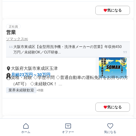
気になる
正社員
営業
ソマックス㈱
大阪市東成区【金型用洗浄機・洗浄液メーカーの営業】年収例450
万円／未経験OK／OJT研修...
大阪府大阪市東成区玉津
月給23万円～30万円
資格・経験 ◇学歴不問 ◇普通自動車の運転免許をお持ちの方
（AT可） ◇未経験OK！ ...
業界未経験歓迎
+8個
気になる
正社員
食品業界を支えるルート営業
ホーム
オファー
気になる
株式会社タミヤ