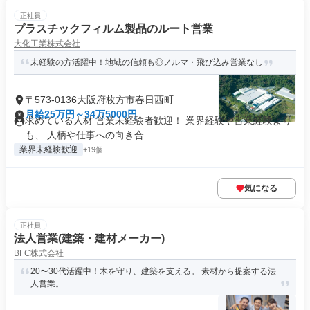
正社員
プラスチックフィルム製品のルート営業
大化工業株式会社
未経験の方活躍中！地域の信頼も◎ノルマ・飛び込み営業なし
〒573-0136大阪府枚方市春日西町
月給25万円～34万5000円
求めている人材 営業未経験者歓迎！ 業界経験や営業経験より
も、 人柄や仕事への向き合...
業界未経験歓迎
+19個
気になる
正社員
法人営業(建築・建材メーカー)
BFC株式会社
20〜30代活躍中！木を守り、建築を支える。 素材から提案する法
人営業。