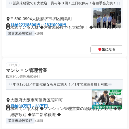
営業未経験でも大歓迎！賞与年３回！土日祝休み！各種手当充実！
〒590-0904大阪府堺市堺区南島町
月給22万8500円～28万6000円
求めている人材 ◆営業未経験でも大歓迎！ ◆学歴・年齢不問
業界未経験歓迎
+19個
気になる
正社員
マンション管理営業
松本ビル管理株式会社
年休120日／幹部候補なら月給38万！／1年で主任昇格も可能
大阪府大阪市阿倍野区昭和町
月給30万円～38万円
求めている人材 ◆マンション管理営業の経験者は大歓迎 ◆未
経験歓迎 ◆第二新卒歓迎 ◆...
業界未経験歓迎
+18個