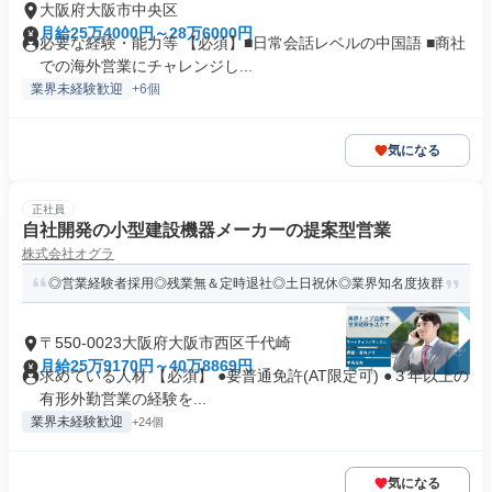
大阪府大阪市中央区
月給25万4000円～28万6000円
必要な経験・能力等 【必須】■日常会話レベルの中国語 ■商社
での海外営業にチャレンジし...
業界未経験歓迎
+6個
気になる
正社員
自社開発の小型建設機器メーカーの提案型営業
株式会社オグラ
◎営業経験者採用◎残業無＆定時退社◎土日祝休◎業界知名度抜群
〒550-0023大阪府大阪市西区千代崎
月給25万9170円～40万8869円
求めている人材 【必須】 ●要普通免許(AT限定可) ●３年以上の
有形外勤営業の経験を...
業界未経験歓迎
+24個
気になる