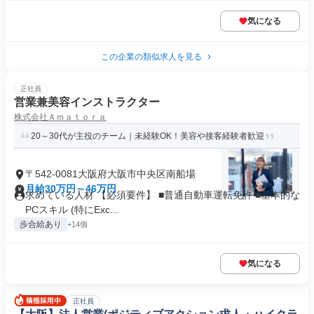
気になる
この企業の類似求人を見る
正社員
営業兼美容インストラクター
株式会社Ａｍａｔｏｒａ
20～30代が主役のチーム｜未経験OK！美容や接客経験者歓迎
〒542-0081大阪府大阪市中央区南船場
月給30万円～46万円
求めている人材 【必須要件】 ■普通自動車運転免許 ■基本的な
PCスキル (特にExc...
歩合給あり
+14個
気になる
正社員