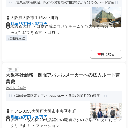
【営業経験者歓迎】既存のお客様の“相談役”から始めるルート営業
大阪府大阪市生野区中川西
月給28万円～32万円
求める人材: ・目標達成に向けてチームで協力できる方 ・自ら
考え行動できる方 ・自身...
交通費支給
気になる
正社員
大阪本社勤務 制服アパレルメーカーへの法人ルート営
業職
牧村株式会社
＜30歳未満限定＞アパレルのルート営業♪残業月20h程度
〒541-0053大阪府大阪市中央区本町
月給24万円～30万円
求めている人材 20代活躍中の職場ですので 以下の方にはピッ
タリです！ ・ファッション...