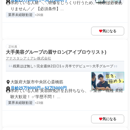
月給25万9000円～52万5000円
求めている人材 ╲╲研修をじっくり行うため、 経験は必要あ
りません／／ 【必須条件】...
業界未経験歓迎
+26個
気になる
正社員
大手美容グループの眉サロン(アイブロウリスト)
アナスタシアミアレ株式会社
残業ほぼ無し✨完全週休2日◎1ヶ月半でデビュー✨大手グループ
大阪府大阪市中央区心斎橋筋
月給25万9000円～52万5000円
求めている人材 美容師免許をお持ちなら、 ✅業界・職種 未経
験大歓迎！ ✅学歴不問！ ...
業界未経験歓迎
+23個
気になる