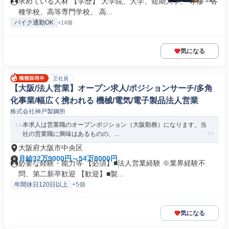
求めている人材 【学歴】 大学院、大学、短期大学、 専修・各
種学校、高等専門学校、 高...
バイク通勤OK
+14個
気になる
正社員
【大阪/法人営業】オープン求人/ポジションサーチ/多角
化事業/幅広く携われる 機械/電気/電子製品法人営業
株式会社神戸製鋼所
本求人は営業職のオープンポジション（大阪勤務）になります。当
社の営業職に興味はあるものの、...
大阪府大阪市中央区
月給32万9000円～54万8000円
必要な経験・能力等 【必須】■法人営業経験 ※業界経験不
問、第二新卒歓迎 【歓迎】■製...
年間休日120日以上
+5個
気になる