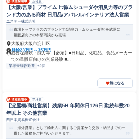
正社員
【大阪/営業】プライム上場/ムシューダや消臭力等のブラ
ンド力のある商材 日用品/アパレル/インテリア法人営業
エステー株式会社
市場トップクラスのブランド力(消臭力・ムシューダ等)を武器に、
量販店向けの本部商談から売場...
大阪府大阪市淀川区
月給23万円～35万円
必要な経験・能力等 【必須】■日用品、化粧品、食品メーカー
での量販店向けの営業経験 ■...
業界未経験歓迎
+4個
気になる
正社員
【淀屋橋/商社営業】残業5H 年間休日126日 勤続年数20
年以上 その他営業
西日本貿易株式会社
「海外営業」として輸出入に関するご提案から交渉・納品までの一
貫した業務をご担当いただきます...