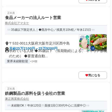
正社員
食品メーカーの法人ルート営業
株式会社アマタケ
35歳以下限定求人｜◆既存中心／残業月10h程／年休115日
〒532-0011大阪府大阪市淀川区西中島
月給25万2100円～25万9200円
求めている人材 ◆35歳以下 （長期勤続による、 キャリア形成
のため） ◆要普通自動...
業界未経験歓迎
+14個
気になる
正社員
鉄鋼製品の原料を扱う会社の営業
兼正興業株式会社
未経験OK！年休120日！面接1回◎30代中心に活躍中◎