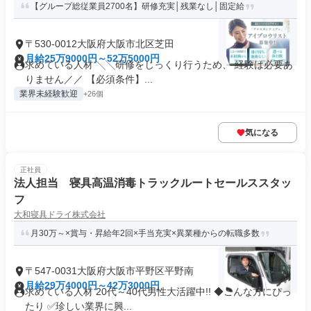
【グループ総従業員2700名】研修充実│残業なし│固定給
〒530-0012大阪府大阪市北区芝田
月給25万9000円～52万5000円
求めている人材 ╲╲研修をじっくり行うため、 経験は必要あ
りません／／ 【必須条件】...
業界未経験歓迎
+26個
気になる
正社員
法人担当 寝具高温消毒トラックルートセールススタッ
フ
大和寝具ドライ株式会社
月30万～×賞与・昇給年2回×手当充実×異業種からの転職多数
〒547-0031大阪府大阪市平野区平野南
月給29万4000円～42万3000円
求めている人材 20代～40代男性大活躍中!! ◆こんな方にぴっ
たり ✅珍しい業界に興...