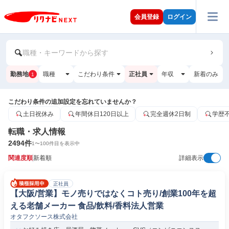
会員登録
ログイン
職種・キーワードから探す
勤務地
職種
こだわり条件
正社員
年収
新着のみ
1
こだわり条件の追加設定を忘れていませんか？
土日祝休み
年間休日120日以上
完全週休2日制
学歴
転職・求人情報
2494
件
1
〜
100
件目を表示中
関連度順
新着順
詳細表示
正社員
【大阪/営業】モノ売りではなくコト売り/創業100年を超
える老舗メーカー 食品/飲料/香料法人営業
オタフクソース株式会社