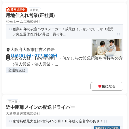
正社員
用地仕入れ営業(正社員)
和光ホームズ株式会社
創業48年の安定ハウスメーカー！成果はインセンでしっかり還元
／完全週休2日制／昇給・賞与年...
大阪府大阪市住吉区長居
月給25万円～37万5000円
求める人材: 【必須条件】 ・何かしらの営業経験をお持ちの方
（個人営業・法人営業・...
交通費支給
気になる
正社員
近中距離メインの配送ドライバー
大通重量興業株式会社
家賃補助最大全額×賞与4.5ヶ月！18年続く定着率の良さ！