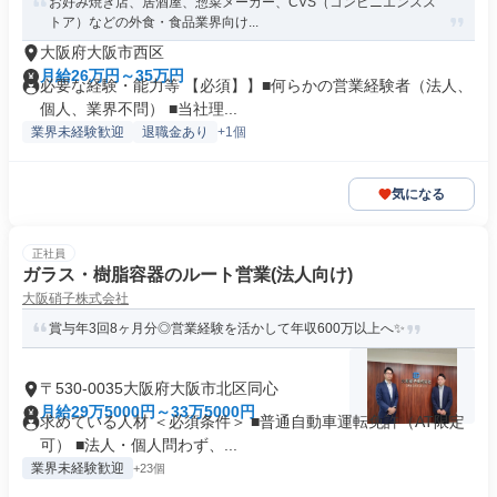
お好み焼き店、居酒屋、惣菜メーカー、CVS（コンビニエンスス
トア）などの外食・食品業界向け...
大阪府大阪市西区
月給26万円～35万円
必要な経験・能力等 【必須】】■何らかの営業経験者（法人、
個人、業界不問） ■当社理...
業界未経験歓迎
退職金あり
+1個
気になる
正社員
ガラス・樹脂容器のルート営業(法人向け)
大阪硝子株式会社
賞与年3回8ヶ月分◎営業経験を活かして年収600万以上へ✨
〒530-0035大阪府大阪市北区同心
月給29万5000円～33万5000円
求めている人材 ＜必須条件＞ ■普通自動車運転免許（AT限定
可） ■法人・個人問わず、...
業界未経験歓迎
+23個