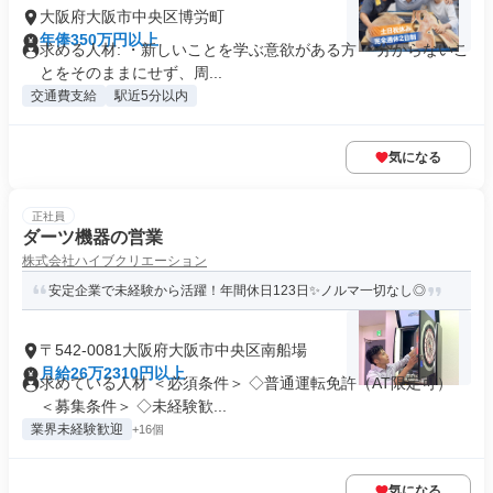
大阪府大阪市中央区博労町
年俸350万円以上
求める人材: ・新しいことを学ぶ意欲がある方 ・分からないこ
とをそのままにせず、周...
交通費支給
駅近5分以内
気になる
正社員
ダーツ機器の営業
株式会社ハイブクリエーション
安定企業で未経験から活躍！年間休日123日✨ノルマ一切なし◎
〒542-0081大阪府大阪市中央区南船場
月給26万2310円以上
求めている人材 ＜必須条件＞ ◇普通運転免許（AT限定可）
＜募集条件＞ ◇未経験歓...
業界未経験歓迎
+16個
気になる