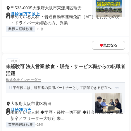
〒533-0005大阪府大阪市東淀川区瑞光
月給30万円以上
求めている人材 ・普通自動車運転免許（MT）をお持ちの方
・ドライバー未経験の方、異業...
業界未経験歓迎
+19個
気になる
正社員
未経験可 法人営業|飲食・販売・サービス職からの転職者
活躍
株式会社インオーダー
半年後には、経営者の採用パートナーとして活躍できる存在へ。
大阪府大阪市北区梅田
月給25万円
求めている人材 ◆学歴・経験一切不問 ◆社会人未経験／第二
新卒／フリーター大歓迎 未...
業界未経験歓迎
+25個