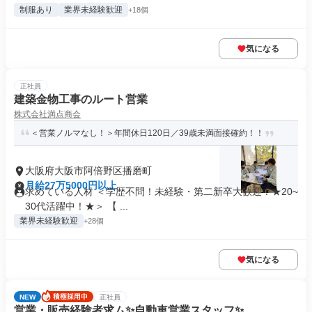
制服あり
業界未経験歓迎
+18個
気になる
正社員
建築金物工事のルート営業
株式会社満点商会
＜営業ノルマなし！＞年間休日120日／39歳未満面接確約！！
大阪府大阪市阿倍野区播磨町
月給27万5000円以上
求めている人材 ＜学歴不問！未経験・第二新卒大歓迎！★20~
30代活躍中！★＞ 【 ...
業界未経験歓迎
+28個
気になる
NEW
正社員
営業・販売経験者求ム✨自動車営業スタッフ✨