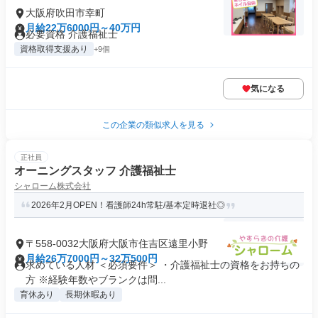
大阪府吹田市幸町
月給22万6000円～40万円
必要資格 介護福祉士
資格取得支援あり
+9個
気になる
この企業の類似求人を見る
正社員
オーニングスタッフ 介護福祉士
シャローム株式会社
2026年2月OPEN！看護師24h常駐/基本定時退社◎
〒558-0032大阪府大阪市住吉区遠里小野
月給26万7000円～32万500円
求めている人材 ＜必須要件＞ ・介護福祉士の資格をお持ちの
方 ※経験年数やブランクは問...
育休あり
長期休暇あり