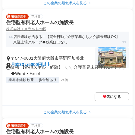
この企業の類似求人を見る
正社員
住宅型有料老人ホームの施設長
株式会社エメラルドの郷
店長経験が活きる！【完全日勤／介護業務なし／介護未経験OK】
東証上場グループ◆残業ほぼなし...
〒547-0001大阪府大阪市平野区加美北
月給33万5000円以上
資格 【必須スキル・経験】 ＼＼ 介護業界未経験もOK！ ／／
◆Word・Excel...
業界未経験歓迎
歩合給あり
+24個
気になる
この企業の類似求人を見る
正社員
住宅型有料老人ホームの施設長