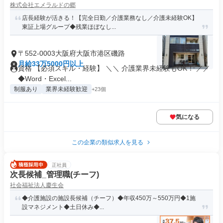
株式会社エメラルドの郷
店長経験が活きる！【完全日勤／介護業務なし／介護未経験OK】
東証上場グループ◆残業ほぼなし...
〒552-0003大阪府大阪市港区磯路
月給33万5000円以上
資格 【必須スキル・経験】 ＼＼ 介護業界未経験もOK！ ／／
◆Word・Excel...
制服あり
業界未経験歓迎
+23個
気になる
この企業の類似求人を見る
正社員
次長候補_管理職(チーフ)
社会福祉法人慶生会
◆介護施設の施設長候補（チーフ）◆年収450万～550万円◆1施
設マネジメント◆土日休み◆...