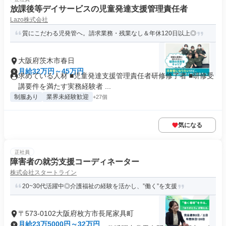
放課後等デイサービスの児童発達支援管理責任者
Lazo株式会社
質にこだわる児発管へ。請求業務・残業なし＆年休120日以上◎
大阪府茨木市春日
月給32万円～45万円
求めている人材 ■児童発達支援管理責任者研修修了者 ■研修受
講要件を満たす実務経験者 ...
制服あり
業界未経験歓迎
+27個
気になる
正社員
障害者の就労支援コーディネーター
株式会社スタートライン
20~30代活躍中◎介護福祉の経験を活かし、”働く”を支援
〒573-0102大阪府枚方市長尾家具町
月給23万5000円～32万円