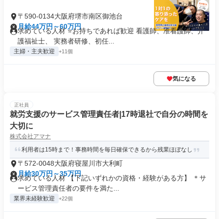
〒590-0134大阪府堺市南区御池台
月給44万円～60万円
求めている人材 ⭐お持ちであれば歓迎 看護師、准看護師、介
護福祉士、 実務者研修、初任...
主婦・主夫歓迎
+11個
気になる
正社員
就労支援のサービス管理責任者|17時退社で自分の時間を
大切に
株式会社アマナ
利用者は15時まで！事務時間を毎日確保できるから残業ほぼなし
〒572-0048大阪府寝屋川市大利町
月給30万円～35万円
求めている人材 【下記いずれかの資格・経験がある方】 ＊サ
ービス管理責任者の要件を満た...
業界未経験歓迎
+22個