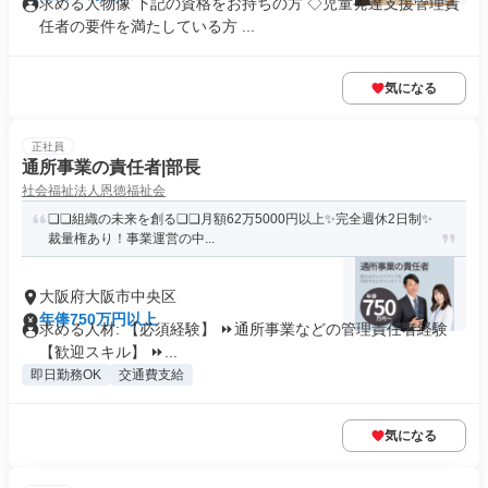
求める人物像 下記の資格をお持ちの方 ◇児童発達支援管理責
任者の要件を満たしている方 ...
気になる
正社員
通所事業の責任者|部長
社会福祉法人恩徳福祉会
❏❏組織の未来を創る❏❏月額62万5000円以上✨完全週休2日制✨
裁量権あり！事業運営の中...
大阪府大阪市中央区
年俸750万円以上
求める人材: 【必須経験】 ⏩️通所事業などの管理責任者経験
【歓迎スキル】 ⏩️...
即日勤務OK
交通費支給
気になる