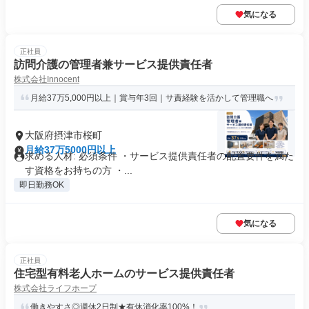
気になる
正社員
訪問介護の管理者兼サービス提供責任者
株式会社Innocent
月給37万5,000円以上｜賞与年3回｜サ責経験を活かして管理職へ
大阪府摂津市桜町
月給37万5000円以上
求める人材: 必須条件 ・サービス提供責任者の配置要件を満た
す資格をお持ちの方 ・...
即日勤務OK
気になる
正社員
住宅型有料老人ホームのサービス提供責任者
株式会社ライフホープ
働きやすさ◎週休2日制★有休消化率100%！