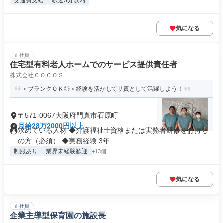
交通費支給
駅近5分以内
気になる
正社員
住宅型有料老人ホームでのサービス提供責任者
株式会社ＣＯＣＯＳ
＜ブランクＯＫ◎＞経験を活かしてサ責として活躍しよう！
〒571-0067大阪府門真市石原町
月給28万2000円以上
求めている人材 ◆介護福祉士資格または実務者研修をお持ち
の方（必須） ◆実務経験 3年...
制服あり
業界未経験歓迎
+13個
気になる
正社員
企業主導型保育園の施設長