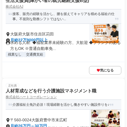
生活支援員(障がい者の就労継続支援B型)
株式会社AJ
接客、販売の経験を活かし、腰を据えてキャリアを積める福祉の仕
事。不規則な勤務シフトではない...
大阪府大阪市住吉区苅田
月給22万9000円以上
求める人材: ◆福祉業界未経験の方、大歓迎 ◆ブランクのある
方もOK ※普通自動車免...
残業なし
交通費支給
気になる
正社員
人材育成などを行う介護施設マネジメント職
株式会社ハートコーポレーション
介護福祉士免許必須！現場経験を活かし働きやすい施設作りを♪
〒560-0024大阪府豊中市末広町
月給26万円～30万円