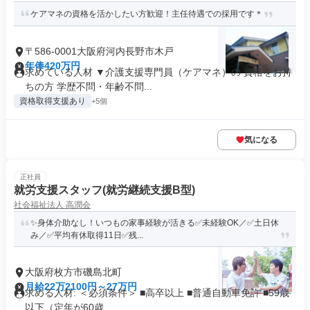
ケアマネの資格を活かしたい方歓迎！主任待遇での採用です＊
〒586-0001大阪府河内長野市木戸
年俸420万円
求めている人材 ▼介護支援専門員（ケアマネ）の 資格をお持
ちの方 学歴不問・年齢不問...
資格取得支援あり
+5個
気になる
正社員
就労支援スタッフ(就労継続支援B型)
社会福祉法人 高潤会
✨身体介助なし！いつもの家事経験が活きる✅未経験OK／✅土日休
み／✅平均有休取得11日✅残...
大阪府枚方市磯島北町
月給22万2100円～27万円
求める人材: ＜必須条件＞ ■高卒以上 ■普通自動車免許 ■59歳
以下（定年が60歳...