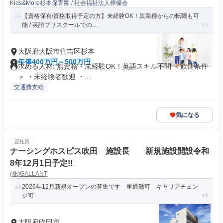
Kids&More杉本保育園 / 社会福祉法人檸檬会
【資格保有/資格取得予定の方】未経験OK！異業種からの転職も可
能 / 英語プリスクールでの...
大阪府大阪市住吉区杉本
年俸400万円～500万円
求める人材: 無資格・未経験OK！英語スキル不問 ＜歓迎条件
＞ ・未経験者歓迎 ・...
交通費支給
気になる
正社員
ナーシングホスピス吹田 施設長 新規施設開設令和
8年12月1日予定!!
(株)GALLANT
2026年12月新規オープンの募集です 車通勤可 キャリアチェン
ジ可
大阪府吹田市