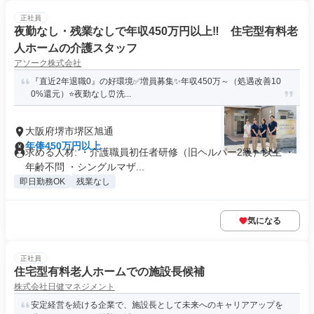
正社員
夜勤なし・残業なしで年収450万円以上‼ 住宅型有料老
人ホームの介護スタッフ
アソーク株式会社
『直近2年退職0』の好環境✅増員募集✨年収450万～（処遇改善10
0%還元）⭐夜勤なし⏰洗...
大阪府堺市堺区旭通
年俸450万円以上
求める人材: ・介護職員初任者研修（旧ヘルパー2級）以上 ・
年齢不問 ・シングルマザ...
即日勤務OK
残業なし
気になる
正社員
住宅型有料老人ホームでの施設長候補
株式会社日健マネジメント
安定経営を続ける企業で、施設長として未来へのキャリアアップを