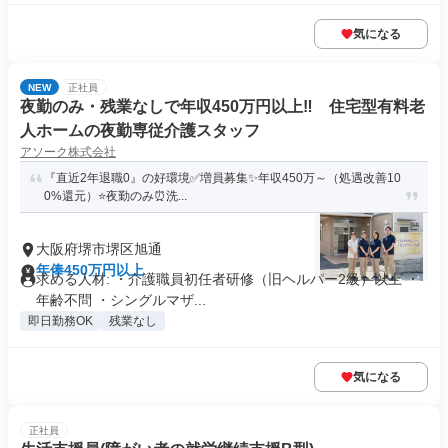
気になる
NEW
正社員
夜勤のみ・残業なしで年収450万円以上‼ 住宅型有料老
人ホームの夜勤専従介護スタッフ
アソーク株式会社
『直近2年退職0』の好環境✅増員募集✨年収450万～（処遇改善10
0%還元）⭐夜勤のみ⏰洗...
大阪府堺市堺区旭通
年俸450万円以上
求める人材: ・介護職員初任者研修（旧ヘルパー2級）以上 ・
年齢不問 ・シングルマザ...
即日勤務OK
残業なし
気になる
正社員