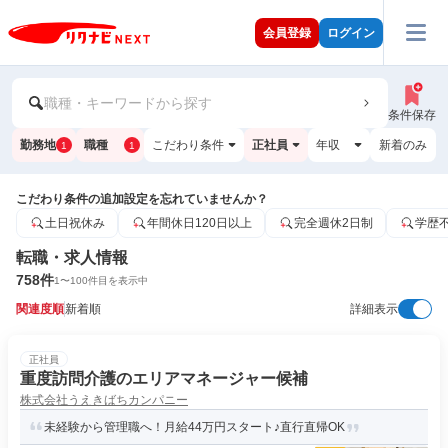
会員登録
ログイン
職種・キーワードから探す
条件保存
勤務地
職種
こだわり条件
正社員
年収
新着のみ
1
1
こだわり条件の追加設定を忘れていませんか？
土日祝休み
年間休日120日以上
完全週休2日制
学歴
転職・求人情報
758
件
1
〜
100
件目を表示中
関連度順
新着順
詳細表示
正社員
重度訪問介護のエリアマネージャー候補
株式会社うえきばちカンパニー
未経験から管理職へ！月給44万円スタート♪直行直帰OK