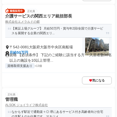
正社員
介護サービスの関西エリア統括部長
株式会社エメラルドの郷
【東証上場グループ】 月給50万円・賞与年2回/全国で介護サービ
スを展開する企業の関西エリ...
〒542-0081大阪府大阪市中央区南船場
月給50万円
資格 【必須条件】 下記のご経験に該当する方 ・入居者数30名
以上の施設を10以上管理...
資格取得支援あり
+13個
気になる
正社員
管理職
ALSOK ジョイライフ株式会社
なかもず駅近で通勤楽々◎ 堺にあるサービス付き高齢者向け住宅
の支配人のお仕事です。マネジメ...