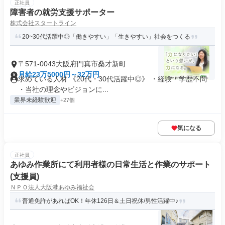
正社員
障害者の就労支援サポーター
株式会社スタートライン
20~30代活躍中◎「働きやすい」「生きやすい」社会をつくる
〒571-0043大阪府門真市桑才新町
月給23万5000円～32万円
求めている人材 《20代・30代活躍中◎》 ・経験・学歴不問
・当社の理念やビジョンに...
業界未経験歓迎
+27個
気になる
正社員
あゆみ作業所にて利用者様の日常生活と作業のサポート
(支援員)
ＮＰＯ法人大阪港あゆみ福祉会
普通免許があればOK！年休126日＆土日祝休/男性活躍中♪