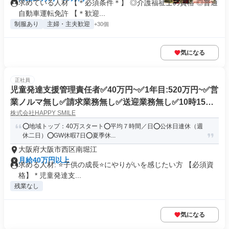
求めている人材 【＊必須条件＊】 ◎介護福祉士の資格 ◎普通
自動車運転免許 【＊歓迎...
制服あり
主婦・主夫歓迎
+30個
気になる
正社員
児童発達支援管理責任者✅40万円~✅1年目:520万円~✅営
業ノルマ無し✅請求業務無し✅送迎業務無し✅10時15分~
株式会社HAPPY SMILE
18時15分✅長期休暇(GW7日夏8日冬9日)✅児童発達支
援・放課後等デイサｰビス
⭕地域トップ：40万スタート⭕平均７時間／日⭕公休日連休（週
休二日）⭕GW休暇7日⭕夏季休...
大阪府大阪市西区南堀江
月給40万円以上
求める人材: ⭐子供の成長⭐にやりがいを感じたい方 【必須資
格】 * 児童発達支...
残業なし
気になる