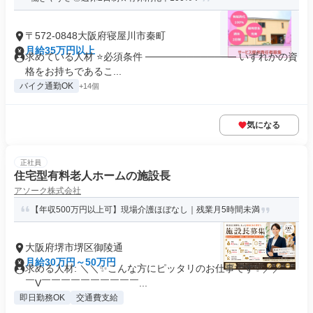
〒572-0848大阪府寝屋川市秦町
月給35万円以上
求めている人材 ⭐必須条件 ───────────── いずれかの資
格をお持ちであるこ...
バイク通勤OK
+14個
気になる
正社員
住宅型有料老人ホームの施設長
アソーク株式会社
【年収500万円以上可】現場介護ほぼなし｜残業月5時間未満
大阪府堺市堺区御陵通
月給30万円～50万円
求める人材: ＼＼✨こんな方にピッタリのお仕事です✨／／ ￣
￣V￣￣￣￣￣￣￣￣￣￣...
即日勤務OK
交通費支給