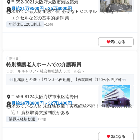
〒552-0021大阪府大阪市港区築港
月給21万9500円～25万6000円
求めている人材 経験不問 必要なＰＣスキル：簡単なワード、
エクセルなどの基本的操作 業...
年間休日120日以上
+15個
気になる
正社員
特別養護老人ホームでの介護職員
ラポールキャリア＜社会福祉法人ラポール会＞
他施設との違い︕ワンオペ夜勤無し︕再就職可︕120公休選択可
〒599-8124大阪府堺市東区南野田
月給24万8600円～32万1400円
求めている人材 未経験歓迎！実務経験不問！ 無資格の方も歓
迎！ 資格取得支援制度がある...
業界未経験歓迎
+22個
気になる