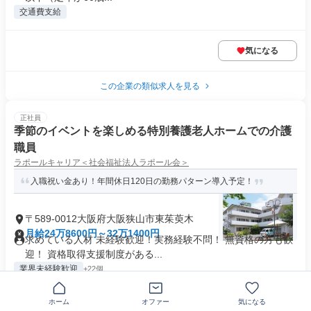
交通費支給
気になる
この企業の類似求人を見る
正社員
季節のイベントを楽しめる特別養護老人ホームでの介護
職員
ラポールキャリア＜社会福祉法人ラポール会＞
入職祝い金あり！年間休日120日の勤務パターン導入予定！
〒589-0012大阪府大阪狭山市東茱萸木
月給24万8600円～32万1400円
求めている人材 未経験歓迎！実務経験不問！ 無資格の方も歓
迎！ 資格取得支援制度がある...
業界未経験歓迎
+22個
ホーム
オファー
気になる
気になる