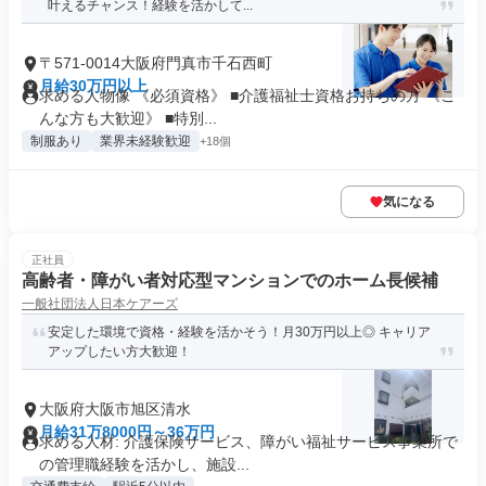
叶えるチャンス！経験を活かして...
〒571-0014大阪府門真市千石西町
月給30万円以上
求める人物像 《必須資格》 ■介護福祉士資格お持ちの方 《こ
んな方も大歓迎》 ■特別...
制服あり
業界未経験歓迎
+18個
気になる
正社員
高齢者・障がい者対応型マンションでのホーム長候補
一般社団法人日本ケアーズ
安定した環境で資格・経験を活かそう！月30万円以上◎ キャリア
アップしたい方大歓迎！
大阪府大阪市旭区清水
月給31万8000円～36万円
求める人材: 介護保険サービス、障がい福祉サービス事業所で
の管理職経験を活かし、施設...