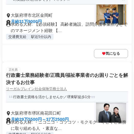
大阪府堺市北区金岡町
月給31万9000円
求める人材: 【必須経験】 高齢者施設、訪問介護事業所などで
のマネージメント経験 【...
交通費支給
駅近5分以内
気になる
正社員
行政書士業務経験者/正職員/福祉事業者のお困りごとを解
決するお仕事
リーガルブレイン社会保険労務士法人
行政書士資格を活かしませんか／堺東駅徒歩1分
大阪府堺市堺区南花田口町
月給29万5500円～37万2500円
求める人材: ・ニコニコ・コツコツ・モクモク・キビキビ業務
に取り組める人 ・素直な...