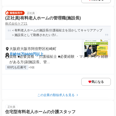
正社員
(正社員)有料老人ホームの管理職(施設長)
株式会社ケア21
＜有料老人ホームの施設長/介護福祉士を活かしてキャリアアップ
＞施設長として勤務されたい方/...
大阪府大阪市阿倍野区松崎町
月給36万6600円以上
資格 ■必要資格 ・介護福祉士 ■必要経験 ・マネジメント経験
がある方(副施設長、管...
60代も応募可
+9個
気になる
この企業の類似求人を見る
正社員
住宅型有料老人ホームの介護スタッフ