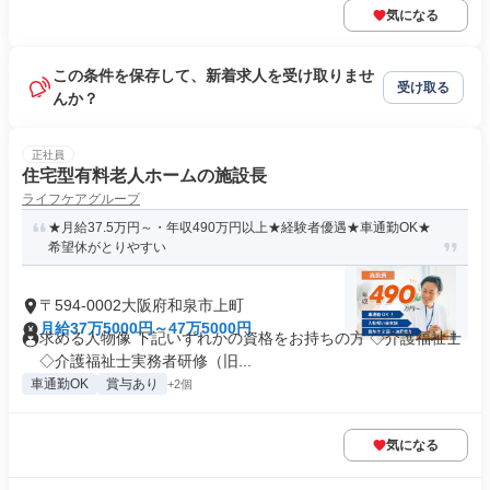
気になる
この条件を保存して、新着求人を受け取りませ
受け取る
んか？
正社員
住宅型有料老人ホームの施設長
ライフケアグループ
★月給37.5万円～・年収490万円以上★経験者優遇★車通勤OK★
希望休がとりやすい
〒594-0002大阪府和泉市上町
月給37万5000円～47万5000円
求める人物像 下記いずれかの資格をお持ちの方 ◇介護福祉士
◇介護福祉士実務者研修（旧...
車通勤OK
賞与あり
+2個
気になる