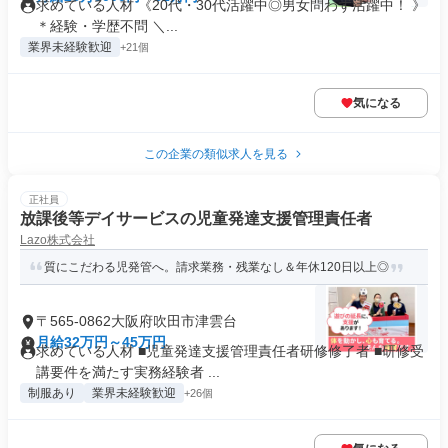
求めている人材 《20代・30代活躍中◎男女問わず活躍中！ 》
＊経験・学歴不問 ＼...
業界未経験歓迎
+21個
気になる
この企業の類似求人を見る
正社員
放課後等デイサービスの児童発達支援管理責任者
Lazo株式会社
質にこだわる児発管へ。請求業務・残業なし＆年休120日以上◎
〒565-0862大阪府吹田市津雲台
月給32万円～45万円
求めている人材 ■児童発達支援管理責任者研修修了者 ■研修受
講要件を満たす実務経験者 ...
制服あり
業界未経験歓迎
+26個