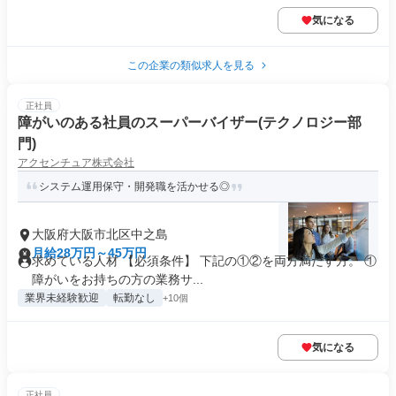
気になる
この企業の類似求人を見る
正社員
障がいのある社員のスーパーバイザー(テクノロジー部
門)
アクセンチュア株式会社
システム運用保守・開発職を活かせる◎
大阪府大阪市北区中之島
月給28万円～45万円
求めている人材 【必須条件】 下記の①②を両方満たす方。 ①
障がいをお持ちの方の業務サ...
業界未経験歓迎
転勤なし
+10個
気になる
正社員