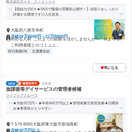
株式会社Ｏｎｅ Ｖｉｓｉｏｎ
【団結力100％★SNSで職場の雰囲気公開中！】頑張りをしっかり
評価する環境です◎入社前見...
大阪府八尾市本町
月給26万8000円～27万8000円
求める人材: これまでの経験を活かしませんか✧˖° 何よりも、
ご利用者様とのコミュニ...
即日勤務OK
交通費支給
気になる
NEW
正社員
放課後等デイサービスの管理者候補
ライフケアグループ
★月給35万円～★年収460万円以上★管理者兼児発管急募★日曜休
み★希望休がとりやすい
〒579-8065大阪府東大阪市新池島町
月給35万円以上