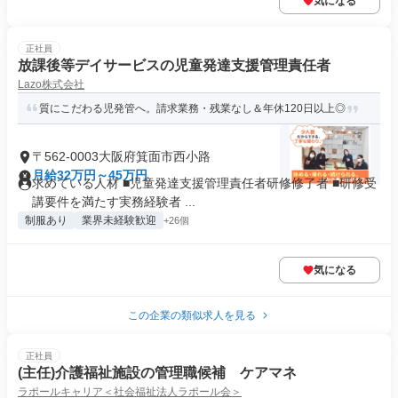
気になる
正社員
放課後等デイサービスの児童発達支援管理責任者
Lazo株式会社
質にこだわる児発管へ。請求業務・残業なし＆年休120日以上◎
〒562-0003大阪府箕面市西小路
月給32万円～45万円
求めている人材 ■児童発達支援管理責任者研修修了者 ■研修受
講要件を満たす実務経験者 ...
制服あり
業界未経験歓迎
+26個
気になる
この企業の類似求人を見る
正社員
(主任)介護福祉施設の管理職候補 ケアマネ
ラポールキャリア＜社会福祉法人ラポール会＞