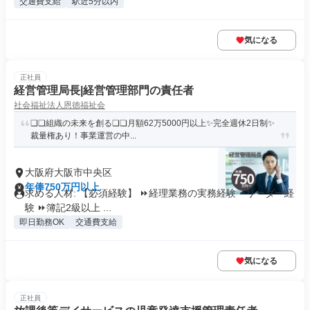
交通費支給
駅近5分以内
気になる
正社員
経営管理局長|経営管理部門の責任者
社会福祉法人恩徳福祉会
❏❏組織の未来を創る❏❏月額62万5000円以上✨完全週休2日制✨
裁量権あり！事業運営の中...
大阪府大阪市中央区
年俸750万円以上
求める人材: 【必須経験】 ⏩️経理業務の実務経験・リーダー経
験 ⏩️簿記2級以上 ...
即日勤務OK
交通費支給
気になる
正社員