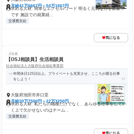
月給41万6667円～54万1667円
求める人材: 簡単なエクセル/ワード 明るく元気な方を募集中
です 施設での就業経...
交通費支給
気になる
正社員
【OSJ相談員】生活相談員
社会福祉法人大阪府社会福祉事業団
年間休日125日以上。プライベートも充実させ、こころが躍る仕事
をしよう！
大阪府池田市井口堂
月給20万7500円～22万3250円
求める人材: 私たちの職種だけでなく、あらゆる仕事をしてい
く上で欠かせないのはチーム...
交通費支給
気になる