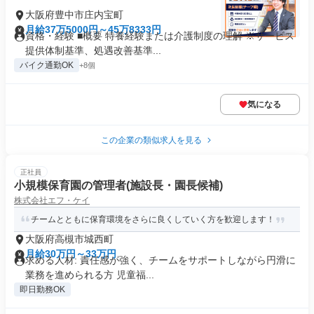
大阪府豊中市庄内宝町
月給37万5000円～45万8333円
資格・経験 ■概要 特養経験または介護制度の理解 ※サービス
提供体制基準、処遇改善基準...
バイク通勤OK
+8個
気になる
この企業の類似求人を見る
正社員
小規模保育園の管理者(施設長・園長候補)
株式会社エフ・ケイ
チームとともに保育環境をさらに良くしていく方を歓迎します！
大阪府高槻市城西町
月給30万円～33万円
求める人材: 責任感が強く、チームをサポートしながら円滑に
業務を進められる方 児童福...
即日勤務OK