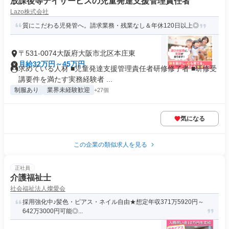
放課後等デイサービスの児童発達支援管理責任者
Lazo株式会社
質にこだわる児発管へ。請求業務・残業なし＆年休120日以上◎
〒531-0074大阪府大阪市北区本庄東
月給32万円～45万円
求めている人材 ■児童発達支援管理責任者研修修了者 ■研修受
講要件を満たす実務経験者 ...
制服あり
業界未経験歓迎
+27個
気になる
この企業の類似求人を見る
正社員
介護福祉士
社会福祉法人燦愛会
採用強化中♪髪色・ピアス・ネイル自由★想定年収371万5920円～
642万3000円可能◎...