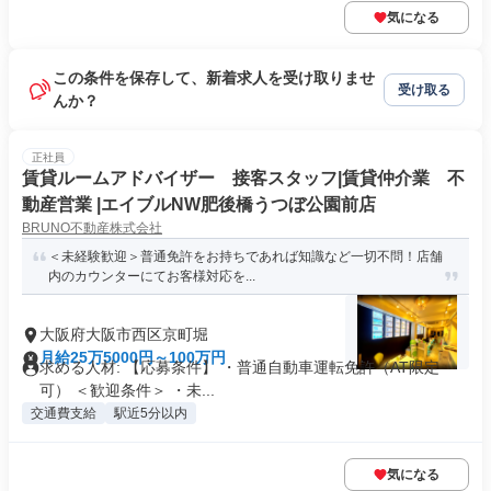
気になる
この条件を保存して、新着求人を受け取りませ
受け取る
んか？
正社員
賃貸ルームアドバイザー 接客スタッフ|賃貸仲介業 不
動産営業 |エイブルNW肥後橋うつぼ公園前店
BRUNO不動産株式会社
＜未経験歓迎＞普通免許をお持ちであれば知識など一切不問！店舗
内のカウンターにてお客様対応を...
大阪府大阪市西区京町堀
月給25万5000円～100万円
求める人材: 【応募条件】 ・普通自動車運転免許（AT限定
可） ＜歓迎条件＞ ・未...
交通費支給
駅近5分以内
気になる