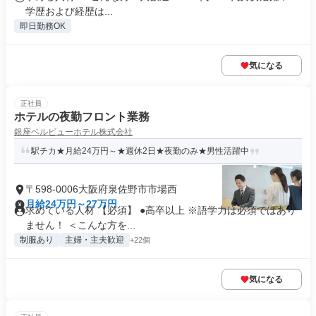
学歴および経歴は...
即日勤務OK
気になる
正社員
ホテルの夜勤フロント業務
銀座ベルビューホテル株式会社
駅チカ★月給24万円～★週休2日★夜勤のみ★男性活躍中
〒598-0006大阪府泉佐野市市場西
月給24万円～27万円
求めている人材 【必須】 ●高卒以上 ※語学力は必須ではあり
ません！ ＜こんな方を...
制服あり
主婦・主夫歓迎
+22個
気になる