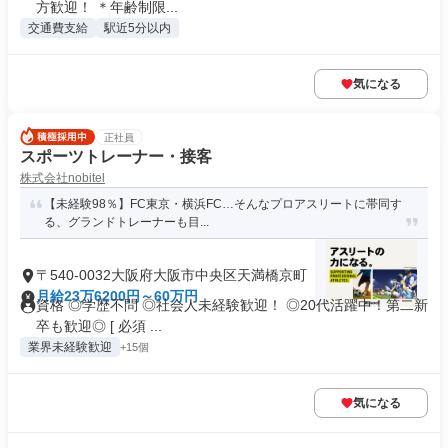
方歓迎！ ＊年齢制限...
交通費支給
駅近5分以内
気になる
正社員
スポーツトレーナー・接客
株式会社nobitel
【未経験98％】FC東京・横浜FC…そんなプロアスリートに帯同す
る、グランドトレーナーも目...
〒540-0032大阪府大阪市中央区天満橋京町
月給23万6200円～60万円
資格 ◎学歴不問 ◎社会人未経験歓迎！ ◎20代活躍中！第二新
卒も歓迎◎ [ 必須 ...
業界未経験歓迎
+15個
気になる