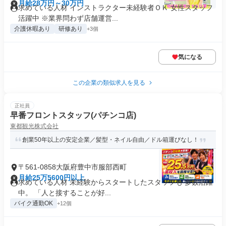
月給28万円～30万円
求めている人材 インストラクター未経験者ＯＫ 女性スタッフ
活躍中 ※業界問わず店舗運営...
介護休暇あり
研修あり
+3個
気になる
この企業の類似求人を見る
正社員
早番フロントスタッフ(パチンコ店)
東都観光株式会社
創業50年以上の安定企業／髪型・ネイル自由／ドル箱運びなし！
〒561-0858大阪府豊中市服部西町
月給25万5600円以上
求めている人材 未経験からスタートしたスタッフも 多数活躍
中。 「人と接することが好...
バイク通勤OK
+12個