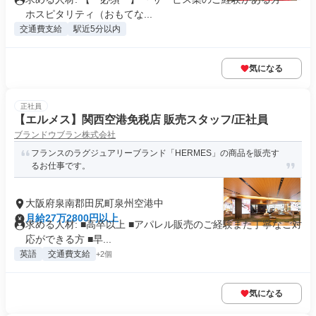
ホスピタリティ（おもてな...
交通費支給
駅近5分以内
気になる
正社員
【エルメス】関西空港免税店 販売スタッフ/正社員
ブランドウブラン株式会社
フランスのラグジュアリーブランド「HERMES」の商品を販売す
るお仕事です。
大阪府泉南郡田尻町泉州空港中
月給27万2800円以上
求める人材: ■高卒以上 ■アパレル販売のご経験また丁寧なご対
応ができる方 ■早...
英語
交通費支給
+2個
気になる