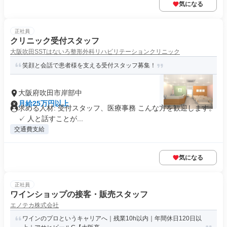
気になる
正社員
クリニック受付スタッフ
大阪吹田SSTはないろ整形外科リハビリテーションクリニック
笑顔と会話で患者様を支える受付スタッフ募集！
大阪府吹田市岸部中
月給25万円以上
求める人材: 受付スタッフ、医療事務 こんな方を歓迎します。
✓ 人と話すことが...
交通費支給
気になる
正社員
ワインショップの接客・販売スタッフ
エノテカ株式会社
ワインのプロというキャリアへ｜残業10h以内｜年間休日120日以