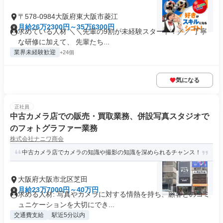
〒578-0984大阪府東大阪市菱江
月給26万2300円～35万6300円
求めている人材 ＼＼先輩の9割が未経験スタート！／／ 丁寧
な研修に加えて、 先輩たち...
業界未経験歓迎
+24個
気になる
正社員
中古カメラ店での販売・買取業務、併設写真スタジオで
のフォトグラファー業務
株式会社ナニワ商会
中古カメラ店でカメラの知識や撮影の知識を深められるチャンス！
大阪府大阪市北区芝田
月給23万7000円～40万円
求める人材: 写真やカメラに対する情熱を持ち、顧客とのコミ
ュニケーションを大切にでき...
交通費支給
駅近5分以内