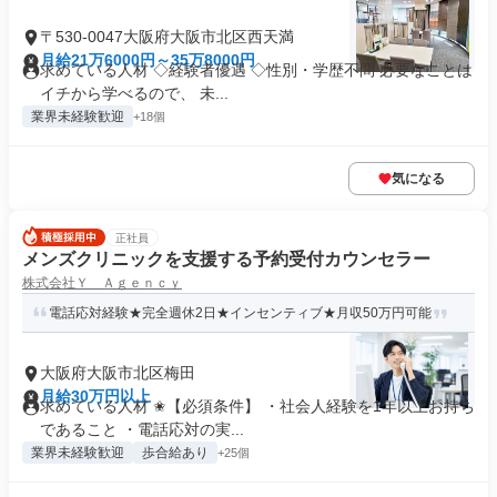
〒530-0047大阪府大阪市北区西天満
月給21万6000円～35万8000円
求めている人材 ◇経験者優遇 ◇性別・学歴不問 必要なことは
イチから学べるので、 未...
業界未経験歓迎
+18個
気になる
正社員
メンズクリニックを支援する予約受付カウンセラー
株式会社Ｙ Ａｇｅｎｃｙ
電話応対経験★完全週休2日★インセンティブ★月収50万円可能
大阪府大阪市北区梅田
月給30万円以上
求めている人材 ✬【必須条件】 ・社会人経験を1年以上お持ち
であること ・電話応対の実...
業界未経験歓迎
歩合給あり
+25個