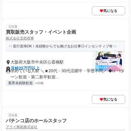
気になる
正社員
買取販売スタッフ・イベント企画
株式会社安西商事
直行直帰OK！未経験からでも稼げるお仕事◎インセンティブ有
大阪府大阪市中央区心斎橋駅
月給25万円以上
求めている人材 ＼★20代・30代活躍中・学歴不問／ ◆U・Iタ
ーン歓迎・第二新卒歓迎...
業界未経験歓迎
+20個
気になる
正社員
パチンコ店のホールスタッフ
アライ興産株式会社