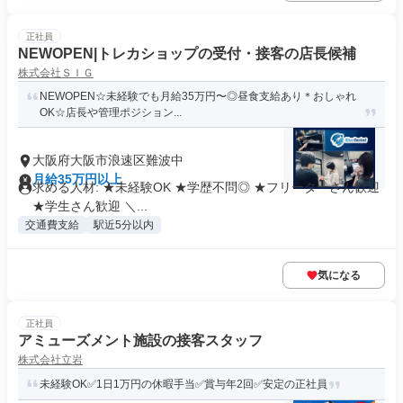
正社員
NEWOPEN|トレカショップの受付・接客の店長候補
株式会社ＳＩＧ
NEWOPEN☆未経験でも月給35万円〜◎昼食支給あり＊おしゃれ
OK☆店長や管理ポジション...
大阪府大阪市浪速区難波中
月給35万円以上
求める人材: ★未経験OK ★学歴不問◎ ★フリーターさん歓迎
★学生さん歓迎 ＼...
交通費支給
駅近5分以内
気になる
正社員
アミューズメント施設の接客スタッフ
株式会社立岩
未経験OK✅1日1万円の休暇手当✅賞与年2回✅安定の正社員