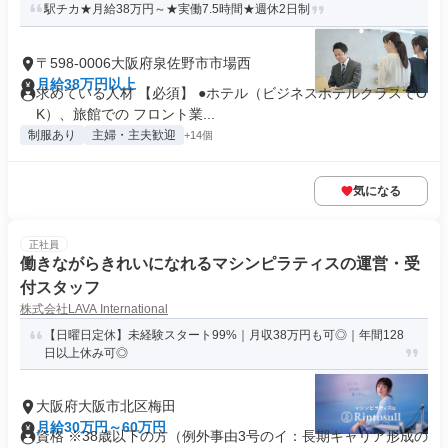
駅チカ★月給38万円～★実働7.5時間★週休2日制
〒598-0006大阪府泉佐野市市場西
月給38万円以上
求めている人材 【必須】 ●ホテル（ビジネスホテルクラスでO
K）、旅館での フロント業...
制服あり
主婦・主夫歓迎
+14個
気になる
正社員
働きながらきれいになれるマシンピラティスの運営・受
付スタッフ
株式会社LAVA International
【日曜日定休】未経験スタート99%｜月収38万円も可◎｜年間128
日以上休み可◎
大阪府大阪市北区梅田
月給30万円～60万円
資格 ※38歳以下の方（例外事由3号のイ：長期キャリア形成の