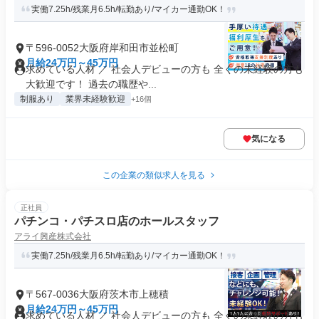
実働7.25h/残業月6.5h/転勤あり/マイカー通勤OK！
〒596-0052大阪府岸和田市並松町
月給24万円～45万円
求めている人材 ／ 社会人デビューの方も 全くの未経験の方も
大歓迎です！ 過去の職歴や...
制服あり
業界未経験歓迎
+16個
気になる
この企業の類似求人を見る
正社員
パチンコ・パチスロ店のホールスタッフ
アライ興産株式会社
実働7.25h/残業月6.5h/転勤あり/マイカー通勤OK！
〒567-0036大阪府茨木市上穂積
月給24万円～45万円
求めている人材 ／ 社会人デビューの方も 全くの未経験の方も