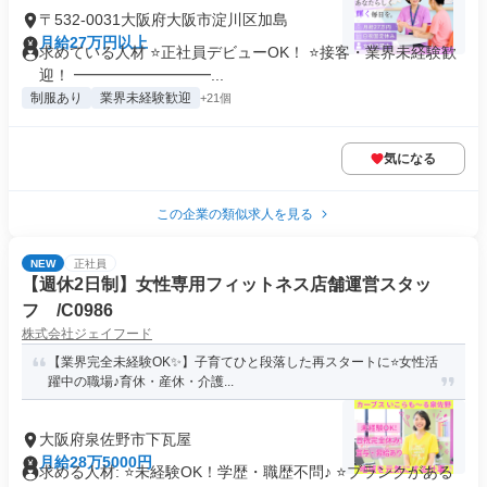
〒532-0031大阪府大阪市淀川区加島
月給27万円以上
求めている人材 ⭐正社員デビューOK！ ⭐接客・業界未経験歓
迎！ ━━━━━━━━━...
制服あり
業界未経験歓迎
+21個
気になる
この企業の類似求人を見る
NEW
正社員
【週休2日制】女性専用フィットネス店舗運営スタッ
フ /C0986
株式会社ジェイフード
【業界完全未経験OK✨】子育てひと段落した再スタートに⭐女性活
躍中の職場♪育休・産休・介護...
大阪府泉佐野市下瓦屋
月給28万5000円
求める人材: ⭐未経験OK！学歴・職歴不問♪ ⭐ブランクがある