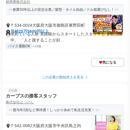
林商事株式会社
創業50年以上の安定企業／髪型・ネイル自由／ドル箱運びなし！
〒534-0024大阪府大阪市都島区東野田町
月給25万5600円以上
求めている人材 未経験からスタートしたスタッフも 多数活躍
中。 「人と接することが好...
バイク通勤OK
+13個
気になる
この企業の類似求人を見る
正社員
カーブスの接客スタッフ
株式会社はっけん
賞与年2回など厚待遇！しっかり休めて私生活充実！
〒542-0082大阪府大阪市中央区島之内