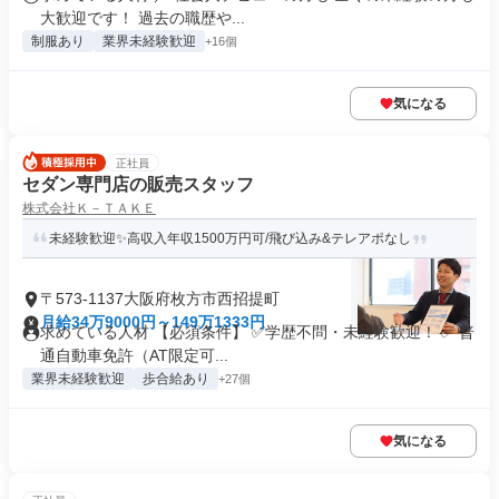
大歓迎です！ 過去の職歴や...
制服あり
業界未経験歓迎
+16個
気になる
正社員
セダン専門店の販売スタッフ
株式会社Ｋ－ＴＡＫＥ
未経験歓迎✨高収入年収1500万円可/飛び込み&テレアポなし
〒573-1137大阪府枚方市西招提町
月給34万9000円～149万1333円
求めている人材 【必須条件】 ✅学歴不問・未経験歓迎！ ✅ 普
通自動車免許（AT限定可...
業界未経験歓迎
歩合給あり
+27個
気になる