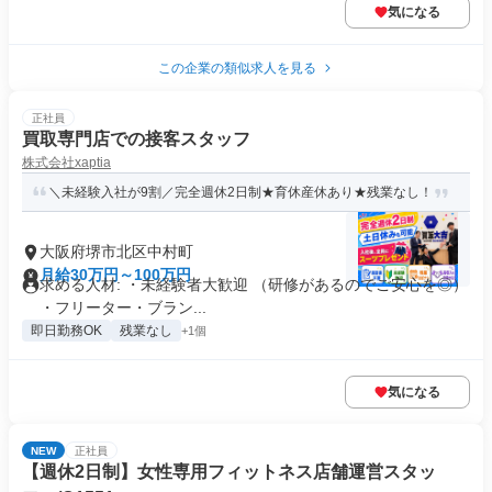
気になる
この企業の類似求人を見る
正社員
買取専門店での接客スタッフ
株式会社xaptia
＼未経験入社が9割／完全週休2日制★育休産休あり★残業なし！
大阪府堺市北区中村町
月給30万円～100万円
求める人材: ・未経験者大歓迎 （研修があるのでご安心を◎）
・フリーター・ブラン...
即日勤務OK
残業なし
+1個
気になる
NEW
正社員
【週休2日制】女性専用フィットネス店舗運営スタッ