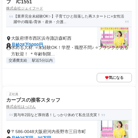
フ /C1551
株式会社ジェイフード
【業界完全未経験OK✨】子育てひと段落した再スタートに⭐女性活
躍中の職場♪育休・産休・介護...
大阪府堺市西区浜寺諏訪森町西
月給28万5000円
求める人材: ⭐未経験OK！学歴・職歴不問♪ ⭐ブランクがある
方歓迎！ ＊年齢制限...
交通費支給
駅近5分以内
気になる
正社員
カーブスの接客スタッフ
株式会社はっけん
賞与年2回など厚待遇！しっかり休めて私生活充実！
〒586-0048大阪府河内長野市三日市町