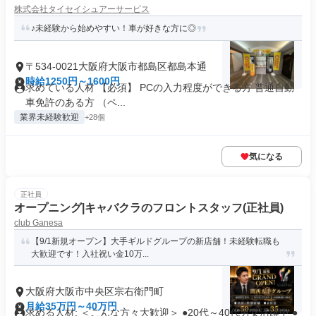
株式会社タイセイシュアーサービス
♪未経験から始めやすい！車が好きな方に◎
〒534-0021大阪府大阪市都島区都島本通
時給1250円～1600円
求めている人材 【必須】 PCの入力程度ができる方 普通自動
車免許のある方 （ペ...
業界未経験歓迎
+28個
気になる
正社員
オープニング|キャバクラのフロントスタッフ(正社員)
club Ganesa
【9/1新規オープン】大手ギルドグループの新店舗！未経験転職も
大歓迎です！入社祝い金10万...
大阪府大阪市中央区宗右衛門町
月給35万円～40万円
求める人材: ＜こんな方々大歓迎＞ ●20代～40代男女活躍中 ●