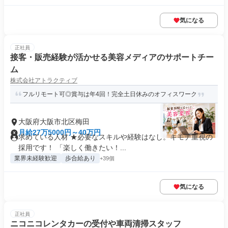
気になる
正社員
接客・販売経験が活かせる美容メディアのサポートチー
ム
株式会社アトラクティブ
フルリモート可◎賞与は年4回！完全土日休みのオフィスワーク
大阪府大阪市北区梅田
月給27万5000円～40万円
求めている人材 ★必要なスキルや経験はなし。キモチ重視の
採用です！ 「楽しく働きたい！...
業界未経験歓迎
歩合給あり
+39個
気になる
正社員
ニコニコレンタカーの受付や車両清掃スタッフ