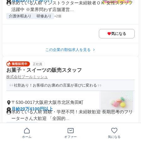
月給28万円～30万円
求めている人材 インストラクター未経験者ＯＫ 女性スタッフ
活躍中 ※業界問わず店舗運営...
介護休暇あり
研修あり
+2個
気になる
この企業の類似求人を見る
正社員
お菓子・スイーツの販売スタッフ
株式会社ブールミッシュ
社割あり！お客様のお褒めの言葉が喜びに変わる
〒530-0017大阪府大阪市北区角田町
月給20万4100円以上
求めている人材 経験・学歴不問！未経験歓迎 長期思考のフリ
ーターさん大歓迎 「全国的...
業界未経験歓迎
+22個
ホーム
オファー
気になる