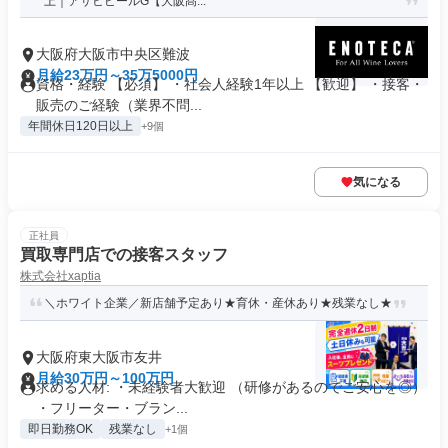
上｜アサヒビールG【大阪髙...
大阪府大阪市中央区難波
月給23万円～35万5000円
資格・経験 【必須】 ・社会人経験1年以上 【歓迎】 ・接客・
販売のご経験（業界不問...
年間休日120日以上
+9個
気になる
正社員
買取専門店での接客スタッフ
株式会社xaptia
＼ホワイト企業／新店舗予定あり★育休・産休あり★残業なし★
大阪府東大阪市友井
月給30万円～100万円
求める人材: ・未経験者大歓迎 （研修があるのでご安心を◎）
・フリーター・ブラン...
即日勤務OK
残業なし
+1個