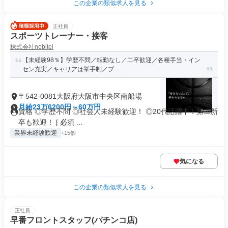
この企業の類似求人を見る
正社員
スポーツトレーナー・接客
株式会社nobitel
【未経験98％】学歴不問／転勤なし／二卒歓迎／各種手当・イン
セン充実／キャリアは挙手制／プ...
〒542-0081大阪府大阪市中央区南船場
月給23万6200円～60万円
資格 ◎学歴不問 ◎社会人未経験歓迎！ ◎20代活躍中！第二新
卒も歓迎！ [ 必須 ...
業界未経験歓迎
+15個
気になる
この企業の類似求人を見る
正社員
早番フロントスタッフ(パチンコ店)