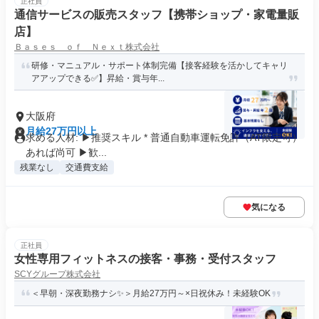
正社員
通信サービスの販売スタッフ【携帯ショップ・家電量販
店】
Ｂａｓｅｓ ｏｆ Ｎｅｘｔ株式会社
研修・マニュアル・サポート体制完備【接客経験を活かしてキャリ
アアップできる✅】昇給・賞与年...
大阪府
月給27万円以上
求める人材: ▶推奨スキル * 普通自動車運転免許（AT限定可）
あれば尚可 ▶歓...
残業なし
交通費支給
気になる
正社員
女性専用フィットネスの接客・事務・受付スタッフ
SCYグループ株式会社
＜早朝・深夜勤務ナシ✨＞月給27万円～×日祝休み！未経験OK