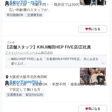
月給22万円～25万円
求める人材: ・年齢不問！ ・既存店では20代～50代までの幅
広い年齢層のスタッフが...
即日勤務OK
交通費支給
気になる
正社員
【店舗スタッフ】KINJI梅田HEP FIVE店/正社員
ファイバーシーディーエム株式会社
梅田のHEP FIVEにある 「古着屋KINJI HEP FIVE店」 共にお店を
盛り上げ...
大阪府大阪市北区角田町
月給22万3000円以上
求める人材: ・未経験OK ・学歴不問 ・接客経験者優遇 ・長期
で安定して働ける方 ...
交通費支給
駅近5分以内
気になる