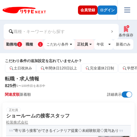
会員登録
ログイン
職種・キーワードから探す
条件保存
勤務地
職種
こだわり条件
正社員
年収
新着のみ
1
1
こだわり条件の追加設定を忘れていませんか？
土日祝休み
年間休日120日以上
完全週休2日制
学歴
転職・求人情報
825
件
1
〜
100
件目を表示中
関連度順
新着順
詳細表示
正社員
ショールームの接客スタッフ
松装株式会社
“寄り添う接客”ができるインテリア提案◇未経験歓迎◇賞与あり