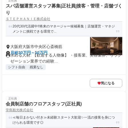
正社員
スパ店舗運営スタッフ募集|正社員|接客・管理・店舗づく
り
ＳＴＥＰＨＡＮＩＥ株式会社
20代30代活躍中!!将来のマネージャー候補募集｜店舗運営・マネジ
メントに挑戦できる環境で...
大阪府大阪市中央区心斎橋筋
月給30万円～50万円
求める人材: 【歓迎する人物像】 ・接客業、美容業界、リラク
ゼーション業界での経験...
シフト自由
残業なし
気になる
正社員
会員制店舗のフロアスタッフ(正社員)
堂島観光株式会社
≪毎日まかない付き≫未経験スタート大歓迎✨一流の接客を身につ
けられる環境です◎