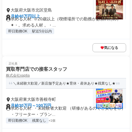
大阪府大阪市北区堂島
月給40万円以上
求める人材: ※20歳以上（喫煙場所での勤務が必須のため）
✦・。求める人材 。・...
即日勤務OK
駅近5分以内
気になる
正社員
買取専門店での接客スタッフ
株式会社xaptia
＼未経験大歓迎／新店舗予定あり★育休・産休あり★残業なし★
大阪府東大阪市善根寺町
月給30万円～100万円
求める人材: ・未経験者大歓迎 （研修があるのでご安心を◎）
・フリーター・ブラン...
即日勤務OK
残業なし
+1個