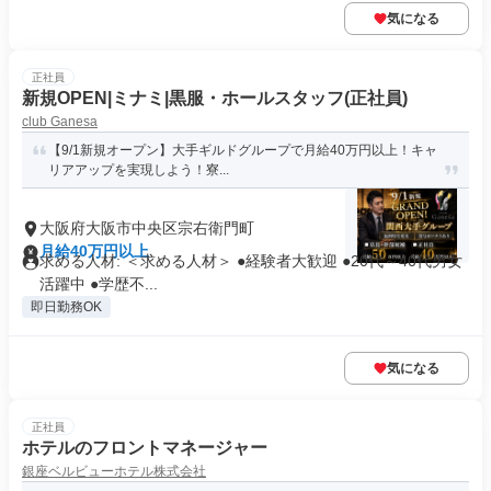
気になる
正社員
新規OPEN|ミナミ|黒服・ホールスタッフ(正社員)
club Ganesa
【9/1新規オープン】大手ギルドグループで月給40万円以上！キャ
リアアップを実現しよう！寮...
大阪府大阪市中央区宗右衛門町
月給40万円以上
求める人材: ＜求める人材＞ ●経験者大歓迎 ●20代～40代男女
活躍中 ●学歴不...
即日勤務OK
気になる
正社員
ホテルのフロントマネージャー
銀座ベルビューホテル株式会社