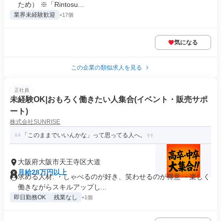
ため） ※「Rintosu...
業界未経験歓迎
+17個
気になる
この企業の類似求人を見る
正社員
未経験OK|おもろく働きたい人集合(イベント・販売サポ
ート)
株式会社SUNRISE
「このままでいいんかな」って思ってる人へ。
大阪府大阪市天王寺区大道
月給28万円以上
求める人材: ・しゃべるのが好き、笑わせるのが得意 ・楽しく
働きながらスキルアップし...
即日勤務OK
残業なし
+1個