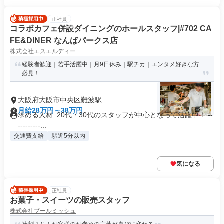
正社員
コラボカフェ併設ダイニングのホールスタッフ|#702 CA
FE&DINER なんばパークス店
株式会社エスエルディー
経験者歓迎｜若手活躍中｜月9日休み｜駅チカ｜エンタメ好きな方
必見！
大阪府大阪市中央区難波駅
月給28万円～38万円
求める人材: 20代・30代のスタッフが中心となって活躍中！ --
---------...
交通費支給
駅近5分以内
気になる
正社員
お菓子・スイーツの販売スタッフ
株式会社ブールミッシュ