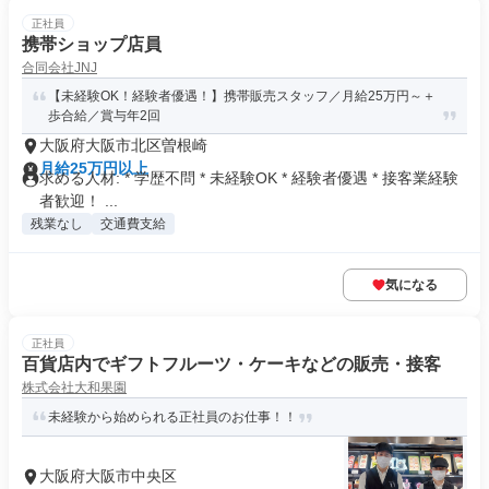
正社員
携帯ショップ店員
合同会社JNJ
【未経験OK！経験者優遇！】携帯販売スタッフ／月給25万円～＋
歩合給／賞与年2回
大阪府大阪市北区曽根崎
月給25万円以上
求める人材: * 学歴不問 * 未経験OK * 経験者優遇 * 接客業経験
者歓迎！ ...
残業なし
交通費支給
気になる
正社員
百貨店内でギフトフルーツ・ケーキなどの販売・接客
株式会社大和果園
未経験から始められる正社員のお仕事！！
大阪府大阪市中央区