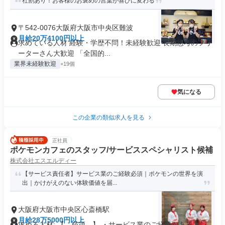
社割あり！お客様のお褒めの言葉が喜びに変わる
〒542-0076大阪府大阪市中央区難波
月給20万4100円以上
求めている人材 経験・学歴不問！未経験歓迎 長期思考のフリ
ーターさん大歓迎 「全国的...
業界未経験歓迎
+19個
気になる
この企業の類似求人を見る
正社員
ポケモンカフェのスタッフ/サービススペシャリスト候補
株式会社エスエルディー
【サービス責任者】サービス業のご経験必須｜ポケモンの世界を演
出｜かけがえのない体験価値を届...
大阪府大阪市中央区心斎橋駅
月給28万5000円以上
求める人材: 【 必須 】 ・サービス業のご経験がある方 ・