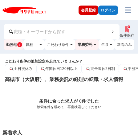
会員登録
ログイン
職種・キーワードから探す
条件保存
勤務地
職種
こだわり条件
業務委託
年収
新着のみ
1
こだわり条件の追加設定を忘れていませんか？
土日祝休み
年間休日120日以上
完全週休2日制
学歴
高槻市（大阪府）、業務委託の経理の転職・求人情報
条件に合った求人が 0件でした
検索条件を緩めて、再度検索してください
新着求人