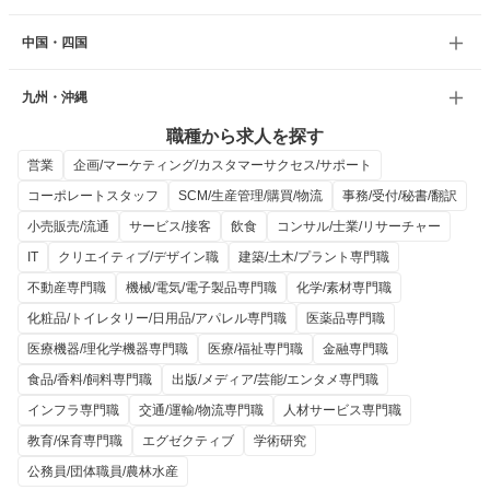
中国・四国
九州・沖縄
職種から求人を探す
営業
企画/マーケティング/カスタマーサクセス/サポート
コーポレートスタッフ
SCM/生産管理/購買/物流
事務/受付/秘書/翻訳
小売販売/流通
サービス/接客
飲食
コンサル/士業/リサーチャー
IT
クリエイティブ/デザイン職
建築/土木/プラント専門職
不動産専門職
機械/電気/電子製品専門職
化学/素材専門職
化粧品/トイレタリー/日用品/アパレル専門職
医薬品専門職
医療機器/理化学機器専門職
医療/福祉専門職
金融専門職
食品/香料/飼料専門職
出版/メディア/芸能/エンタメ専門職
インフラ専門職
交通/運輸/物流専門職
人材サービス専門職
教育/保育専門職
エグゼクティブ
学術研究
公務員/団体職員/農林水産