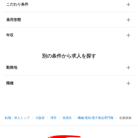
こだわり条件
雇用形態
年収
別の条件から求人を探す
勤務地
職種
転職・求人トップ
/
大阪府
/
堺市
/
美原区
/
機械/電気/電子製品専門職
/
生産技術