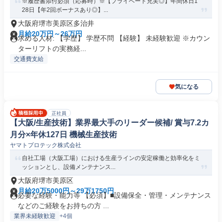
※履歴書添付必須（応募時）※【プライベート充実◎】年間休日1
28日【年2回ボーナスあり◎】...
大阪府堺市美原区多治井
月給20万円～26万円
求める人材: 【学歴】 学歴不問 【経験】 未経験歓迎 ※カウン
ターリフトの実務経...
交通費支給
気になる
正社員
【大阪/生産技術】業界最大手のリーダー候補/ 賞与7.2カ
月分×年休127日 機械生産技術
ヤマトプロテック株式会社
自社工場（大阪工場）における生産ラインの安定稼働と効率化をミ
ッションとし、設備メンテナンス...
大阪府堺市美原区
月給20万5000円～29万1750円
必要な経験・能力等 【必須】■設備保全・管理・メンテナンス
などのご経験をお持ちの方 ...
業界未経験歓迎
+4個