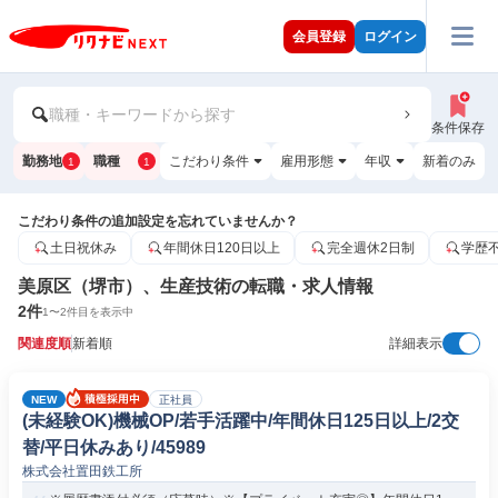
会員登録
ログイン
職種・キーワードから探す
条件保存
勤務地
職種
こだわり条件
雇用形態
年収
新着のみ
1
1
こだわり条件の追加設定を忘れていませんか？
土日祝休み
年間休日120日以上
完全週休2日制
学歴
美原区（堺市）、生産技術の転職・求人情報
2
件
1
〜
2
件目を表示中
関連度順
新着順
詳細表示
NEW
正社員
(未経験OK)機械OP/若手活躍中/年間休日125日以上/2交
替/平日休みあり/45989
株式会社置田鉄工所