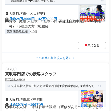
完全週休2日♪◆引越しを伴う転...
大阪府堺市中区大野芝町
月給24万3000円～42万5000円
資格・経験 未経験OK/経験不問 要普通自動車免許（AT限定
可） 45歳迄の方（職務経...
業界未経験歓迎
+10個
気になる
この企業の類似求人を見る
正社員
買取専門店での接客スタッフ
株式会社xaptia
＼未経験入社が9割／完全週休2日制★育休産休あり★残業なし！
大阪府堺市北区中村町
月給30万円～100万円
求める人材: ・未経験者大歓迎 （研修があるのでご安心を◎）