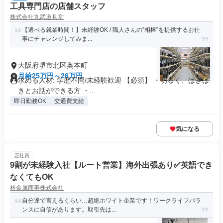
工具専門店の店舗スタッフ
株式会社丸武道具堂
【選べる就業時間！】未経験OK / 職人さんの”相棒”を提供するお仕
事にチャレンジしてみま...
大阪府堺市北区奥本町
月給25万円～26万円
求める人材: 学歴不問/未経験歓迎 【必須】 ・明るく、はきは
きとお話ができる方 ・...
即日勤務OK
交通費支給
気になる
正社員
9割が未経験入社【ルート営業】海外出張あり✅英語でき
なくてもOK
林金属商事株式会社
自分達で言えるくらい…超絶ホワイト企業です！ワークライフバラ
ンスに自信があります。取引先は...