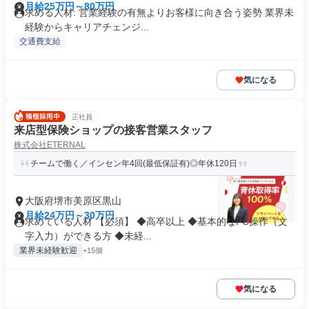
月給25万円～80万円
求める人材: 営業経験の有無よりお客様に向き合う姿勢 業界未
経験からキャリアチェンジ...
交通費支給
気になる
正社員
来店型保険ショップの接客営業スタッフ
株式会社ETERNAL
チームで働く／インセン年4回(最低保証有)◎年休120日
大阪府堺市美原区黒山
月給24万円～30万円
求めている人材 【必須】 ◆高卒以上 ◆基本的なPC操作（文
字入力）ができる方 ◆未経...
業界未経験歓迎
+15個
気になる