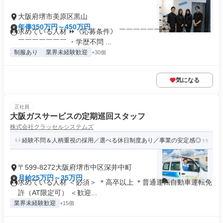
大阪府堺市美原区黒山
年俸350万円～450万円
求めている人材 ⏩《応募条件》 ￣￣￣￣￣￣￣￣￣￣￣￣￣
￣￣￣￣￣￣￣ ・学歴不問 ...
制服あり
業界未経験歓迎
+30個
気になる
正社員
大阪ガスサービスの定期巡回スタッフ
株式会社クラッセルシステムズ
経験不問＆人柄重視の採用／選べる休日制度あり／事業の安定感◎
〒599-8272大阪府堺市中区深井中町
月給25万円～35万円
求めている人材 ＜必須＞ ＊高卒以上 ＊普通運転自動車運転免
許（AT限定可） ＜歓迎...
業界未経験歓迎
+15個