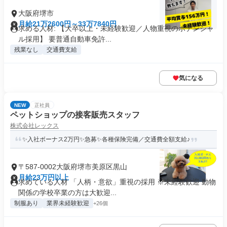
大阪府堺市
月給21万2600円～33万7840円
求める人材: 【大卒以上・未経験歓迎／人物重視のポテンシャ
ル採用】 要普通自動車免許...
残業なし
交通費支給
気になる
NEW
正社員
ペットショップの接客販売スタッフ
株式会社レックス
✨入社ボーナス2万円✨急募✨各種保険完備／交通費全額支給♪
〒587-0002大阪府堺市美原区黒山
月給23万円以上
求めている人材 「人柄・意欲」重視の採用 ※未経験歓迎 動物
関係の学校卒業の方は大歓迎...
制服あり
業界未経験歓迎
+26個