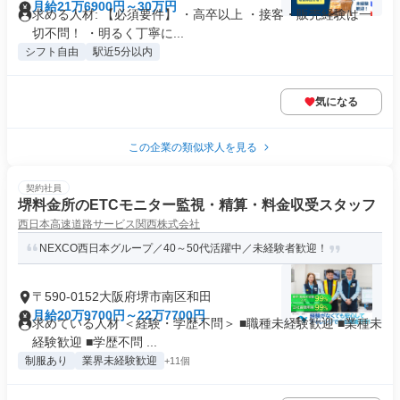
月給21万6900円～30万円
求める人材: 【必須要件】 ・高卒以上 ・接客・販売経験は一
切不問！ ・明るく丁寧に...
シフト自由
駅近5分以内
気になる
この企業の類似求人を見る
契約社員
堺料金所のETCモニター監視・精算・料金収受スタッフ
西日本高速道路サービス関西株式会社
NEXCO西日本グループ／40～50代活躍中／未経験者歓迎！
〒590-0152大阪府堺市南区和田
月給20万9700円～22万7700円
求めている人材 ＜経験・学歴不問＞ ■職種未経験歓迎 ■業種未
経験歓迎 ■学歴不問 ...
制服あり
業界未経験歓迎
+11個