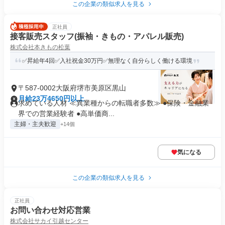
この企業の類似求人を見る
正社員
接客販売スタッフ(振袖・きもの・アパレル販売)
株式会社本きもの松葉
✅昇給年4回✅入社祝金30万円✅無理なく自分らしく働ける環境
〒587-0002大阪府堺市美原区黒山
月給23万4650円以上
求めている人材 ≪異業種からの転職者多数≫ ●保険・金融業
界での営業経験者 ●高単価商...
主婦・主夫歓迎
+14個
気になる
この企業の類似求人を見る
正社員
お問い合わせ対応営業
株式会社サカイ引越センター