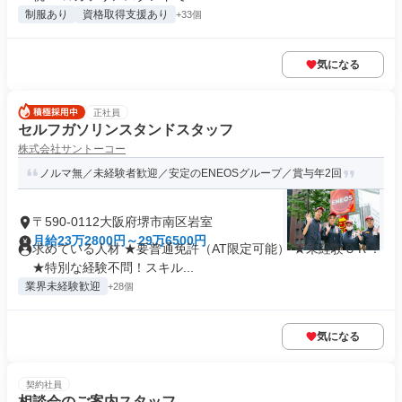
制服あり
資格取得支援あり
+33個
気になる
正社員
セルフガソリンスタンドスタッフ
株式会社サントーコー
ノルマ無／未経験者歓迎／安定のENEOSグループ／賞与年2回
〒590-0112大阪府堺市南区岩室
月給23万2800円～29万6500円
求めている人材 ★要普通免許（AT限定可能） ★未経験ＯＫ！
★特別な経験不問！スキル...
業界未経験歓迎
+28個
気になる
契約社員
相談会のご案内スタッフ