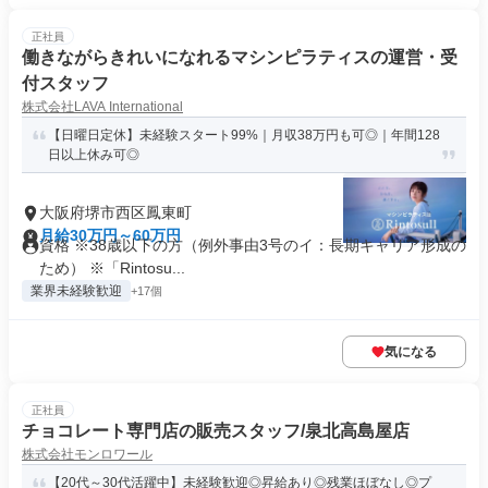
正社員
働きながらきれいになれるマシンピラティスの運営・受
付スタッフ
株式会社LAVA International
【日曜日定休】未経験スタート99%｜月収38万円も可◎｜年間128
日以上休み可◎
大阪府堺市西区鳳東町
月給30万円～60万円
資格 ※38歳以下の方（例外事由3号のイ：長期キャリア形成の
ため） ※「Rintosu...
業界未経験歓迎
+17個
気になる
正社員
チョコレート専門店の販売スタッフ/泉北高島屋店
株式会社モンロワール
【20代～30代活躍中】未経験歓迎◎昇給あり◎残業ほぼなし◎プ