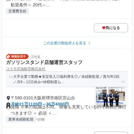
歓迎条件＞ 20代～...
交通費支給
気になる
この企業の類似求人を見る
正社員
ガソリンスタンド店舗運営スタッフ
コスモ石油販売株式会社
大手企業で勤務★安定収入◎福利厚生◎／未経験歓迎／賞与年2回
／月9～12日休み+休暇制度も...
〒590-0101大阪府堺市南区宮山台
月給21万1120円～36万4000円
資格 ※車の知識は不問。 研修も充実しているので自然と身に
つきます◎ ＜ 必須 ＞...
業界未経験歓迎
+20個