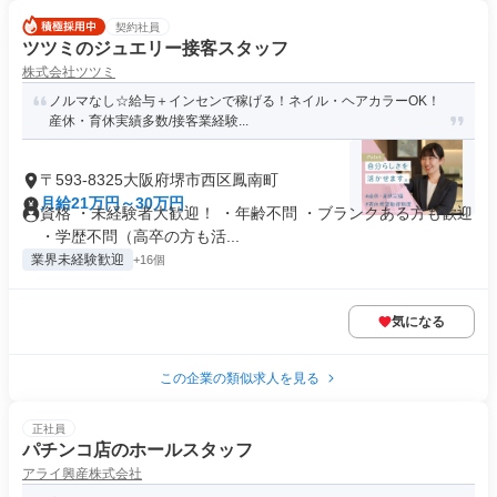
契約社員
ツツミのジュエリー接客スタッフ
株式会社ツツミ
ノルマなし☆給与＋インセンで稼げる！ネイル・ヘアカラーOK！
産休・育休実績多数/接客業経験...
〒593-8325大阪府堺市西区鳳南町
月給21万円～30万円
資格 ・未経験者大歓迎！ ・年齢不問 ・ブランクある方も歓迎
・学歴不問（高卒の方も活...
業界未経験歓迎
+16個
気になる
この企業の類似求人を見る
正社員
パチンコ店のホールスタッフ
アライ興産株式会社