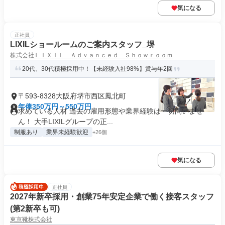
気になる
正社員
LIXILショールームのご案内スタッフ_堺
株式会社ＬＩＸＩＬ Ａｄｖａｎｃｅｄ Ｓｈｏｗｒｏｏｍ
20代、30代積極採用中！【未経験入社98%】賞与年2回
〒593-8328大阪府堺市西区鳳北町
年俸350万円～550万円
求めている人材 過去の雇用形態や業界経験は一切問いませ
ん！ 大手LIXILグループの正...
制服あり
業界未経験歓迎
+26個
気になる
正社員
2027年新卒採用・創業75年安定企業で働く接客スタッフ
(第2新卒も可)
東京靴株式会社