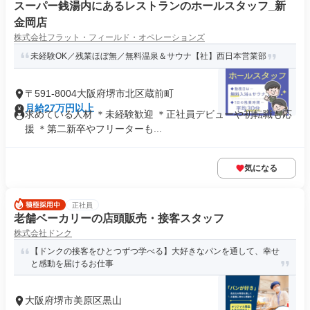
スーパー銭湯内にあるレストランのホールスタッフ_新
金岡店
株式会社フラット・フィールド・オペレーションズ
未経験OK／残業ほぼ無／無料温泉＆サウナ【社】西日本営業部
〒591-8004大阪府堺市北区蔵前町
月給27万円以上
求めている人材 ＊未経験歓迎 ＊正社員デビューや初転職も応
援 ＊第二新卒やフリーターも...
気になる
正社員
老舗ベーカリーの店頭販売・接客スタッフ
株式会社ドンク
【ドンクの接客をひとつずつ学べる】大好きなパンを通して、幸せ
と感動を届けるお仕事
大阪府堺市美原区黒山