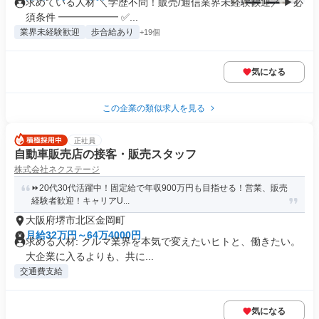
求めている人材 ＼学歴不問！販売/通信業界未経験歓迎／ ▶必
須条件 ━━━━━━ ✅...
業界未経験歓迎
歩合給あり
+19個
気になる
この企業の類似求人を見る
正社員
自動車販売店の接客・販売スタッフ
株式会社ネクステージ
⏩️20代30代活躍中！固定給で年収900万円も目指せる！営業、販売
経験者歓迎！キャリアU...
大阪府堺市北区金岡町
月給32万円～64万4000円
求める人材: クルマ業界を本気で変えたいヒトと、働きたい。
大企業に入るよりも、共に...
交通費支給
気になる