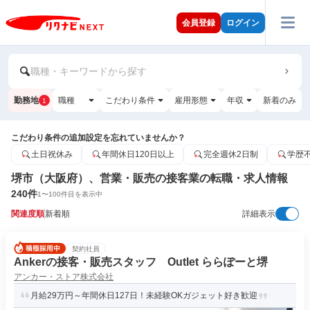
会員登録
ログイン
職種・キーワードから探す
勤務地
職種
こだわり条件
雇用形態
年収
新着のみ
1
こだわり条件の追加設定を忘れていませんか？
土日祝休み
年間休日120日以上
完全週休2日制
学歴
堺市（大阪府）、営業・販売の接客業の転職・求人情報
240
件
1
〜
100
件目を表示中
関連度順
新着順
詳細表示
契約社員
Ankerの接客・販売スタッフ Outlet ららぽーと堺
アンカー・ストア株式会社
月給29万円～年間休日127日！未経験OKガジェット好き歓迎