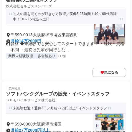
株式会社セルビスメンバーズ
＼人の話を聞くのが好きな方歓迎／実働5.25時間！40～60代活躍
中！10～16時迄＆土日...
〒590-0013大阪府堺市堺区東雲西町
月給14万2000円
資格 ◆未経験でも安心してスタートできます！ ・経験・資格
不問 ・最初は先輩が同行しな...
業界未経験歓迎
歩合給あり
+17個
気になる
契約社員
ソフトバンクグループの販売・イベントスタッフ
ＳＢモバイルサービス株式会社
未経験歓迎！週休3日／月給27万円以上✨イベントスタッフ
〒590-0000大阪府堺市堺区
月給27万2000円以上