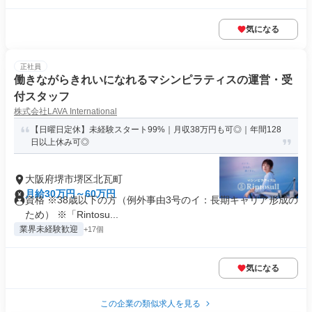
気になる
正社員
働きながらきれいになれるマシンピラティスの運営・受
付スタッフ
株式会社LAVA International
【日曜日定休】未経験スタート99%｜月収38万円も可◎｜年間128
日以上休み可◎
大阪府堺市堺区北瓦町
月給30万円～60万円
資格 ※38歳以下の方（例外事由3号のイ：長期キャリア形成の
ため） ※「Rintosu...
業界未経験歓迎
+17個
気になる
この企業の類似求人を見る