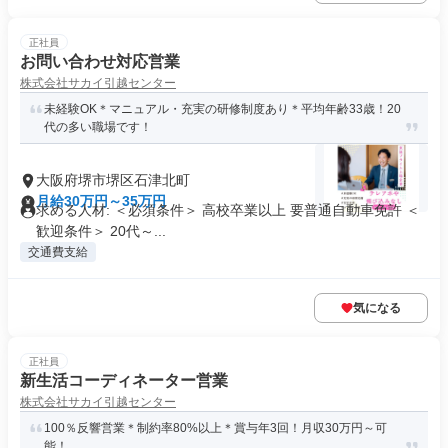
正社員
お問い合わせ対応営業
株式会社サカイ引越センター
未経験OK＊マニュアル・充実の研修制度あり＊平均年齢33歳！20
代の多い職場です！
大阪府堺市堺区石津北町
月給30万円～35万円
求める人材: ＜必須条件＞ 高校卒業以上 要普通自動車免許 ＜
歓迎条件＞ 20代～...
交通費支給
気になる
正社員
新生活コーディネーター営業
株式会社サカイ引越センター
100％反響営業＊制約率80%以上＊賞与年3回！月収30万円～可
能！