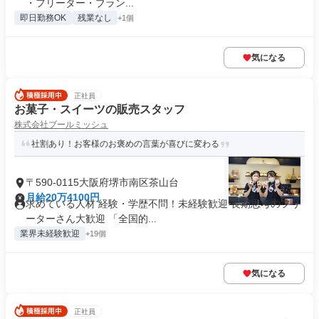
・フリーター・ブラン...
即日勤務OK
残業なし
+1個
気になる
正社員
お菓子・スイーツの販売スタッフ
株式会社ブールミッシュ
社割あり！お客様のお褒めの言葉が喜びに変わる
〒590-0115大阪府堺市南区茶山台
月給20万4100円
求めている人材 経験・学歴不問！未経験歓迎 長期思考のフリ
ーターさん大歓迎 「全国的...
業界未経験歓迎
+19個
気になる
正社員