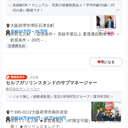
未経験OK＊マニュアル・充実の研修制度あり＊平均年齢33歳！20
代の多い職場です！
大阪府堺市堺区石津北町
月給30万円～35万円
求める人材: ＜必須条件＞ 高校卒業以上 要普通自動車免許 ＜
歓迎条件＞ 20代～...
交通費支給
気になる
正社員
セルフガソリンスタンドのサブマネージャー
株式会社サントーコー
ノルマ無し／経験者歓迎／安定のENEOSグループ／賞与年2回
〒590-0112大阪府堺市南区岩室
月給34万4500円～36万3400円
求めている人材 ★要普通免許（AT限定可能） ★意欲・人柄重
視！ ★ガソリンスタンドで...