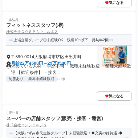
気になる
正社員
フィットネススタッフ(堺)
株式会社ＣＯＳＰＡウエルネス
上場企業グループ◎未経験OK・残業10h以下・賞与年2回
〒590-0014大阪府堺市堺区田出井町
月給22万4500円～29万9500円
求めている人材 ・学歴不問 ・職種未経験歓迎 ・業種未経験歓
迎 【歓迎条件】 ・接客...
制服あり
業界未経験歓迎
+22個
気になる
正社員
スーパーの店舗スタッフ(販売・接客・運営)
株式会社コンシェルジュ
【大阪いずみ市民生協グループ】未経験歓迎！◆充実の好待遇♪◆