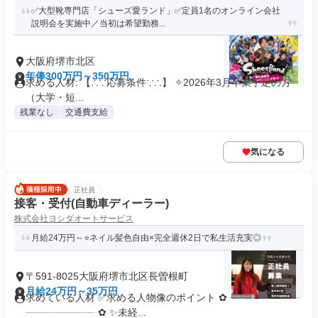
✅大型靴専門店「シューズ愛ランド」✅定員1名のオンライン会社
説明会を実施中／当初は希望勤務...
大阪府堺市北区
年俸300万円～350万円
求める人材: 【∴∵応募条件∵∴】 ✧2026年3月卒業予定の方
（大学・短...
残業なし
交通費支給
気になる
正社員
接客・受付(自動車ディーラー)
株式会社ヨシダオートサービス
月給24万円～⭐ネイル髪色自由×完全週休2日で私生活充実◎
〒591-8025大阪府堺市北区長曽根町
月給24万円～35万円
求めている人材 ✅求める人物像のポイント ✿ ┈┈┈┈┈┈┈
┈┈┈┈┈┈┈ ✿ ✨未経...