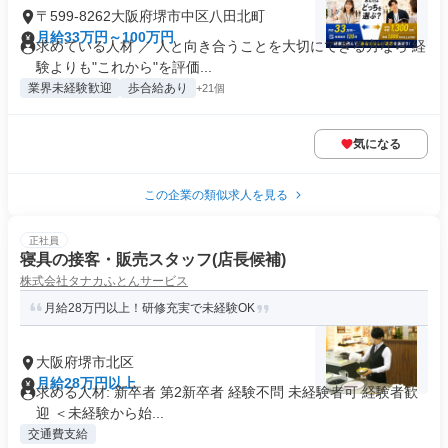
〒599-8262大阪府堺市中区八田北町
月給33万円～100万円
求めている人材 ／ 人と向き合うことを大切にできる方なら 経
験よりも"これから"を評価...
業界未経験歓迎
歩合給あり
+21個
気になる
この企業の類似求人を見る
正社員
寝具の接客・販売スタッフ(店長候補)
株式会社タナカふとんサービス
月給28万円以上！研修充実で未経験OK
大阪府堺市北区
月給28万円以上
求める人材: 新卒者 第2新卒者 経験不問 未経験者可 経験者歓
迎 ＜未経験から始...
交通費支給