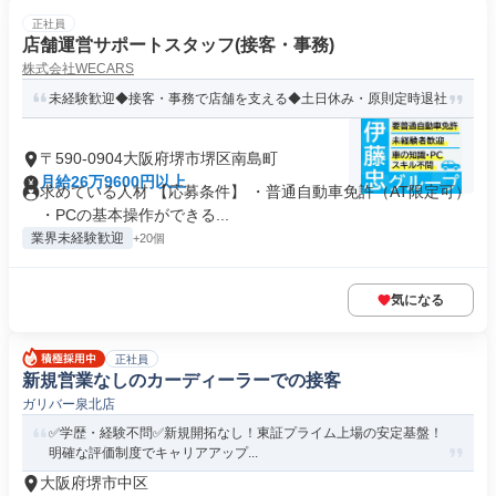
正社員
店舗運営サポートスタッフ(接客・事務)
株式会社WECARS
未経験歓迎◆接客・事務で店舗を支える◆土日休み・原則定時退社
〒590-0904大阪府堺市堺区南島町
月給26万9600円以上
求めている人材 【応募条件】 ・普通自動車免許（AT限定可）
・PCの基本操作ができる...
業界未経験歓迎
+20個
気になる
正社員
新規営業なしのカーディーラーでの接客
ガリバー泉北店
✅学歴・経験不問✅新規開拓なし！東証プライム上場の安定基盤！
明確な評価制度でキャリアアップ...
大阪府堺市中区