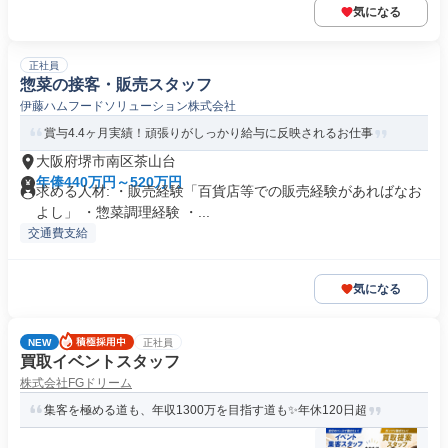
気になる
正社員
惣菜の接客・販売スタッフ
伊藤ハムフードソリューション株式会社
賞与4.4ヶ月実績！頑張りがしっかり給与に反映されるお仕事
大阪府堺市南区茶山台
年俸440万円～520万円
求める人材: ・販売経験「百貨店等での販売経験があればなお
よし」 ・惣菜調理経験 ・...
交通費支給
気になる
NEW
正社員
買取イベントスタッフ
株式会社FGドリーム
集客を極める道も、年収1300万を目指す道も✨年休120日超