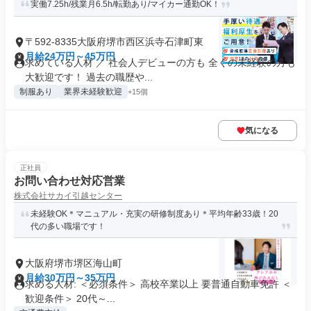
実働7.25h/残業月6.5h/転勤あり/マイカー通勤OK！
〒592-8335大阪府堺市西区浜寺石津町東
月給24万円～45万円
求めている人材 ／ 社会人デビューの方も 全くの未経験の方も
大歓迎です！ 過去の職歴や...
制服あり
業界未経験歓迎
+15個
気になる
正社員
お問い合わせ対応営業
株式会社サカイ引越センター
未経験OK＊マニュアル・充実の研修制度あり＊平均年齢33歳！20
代の多い職場です！
大阪府堺市堺区海山町
月給30万円～35万円
求める人材: ＜必須条件＞ 高校卒業以上 要普通自動車免許 ＜
歓迎条件＞ 20代～...