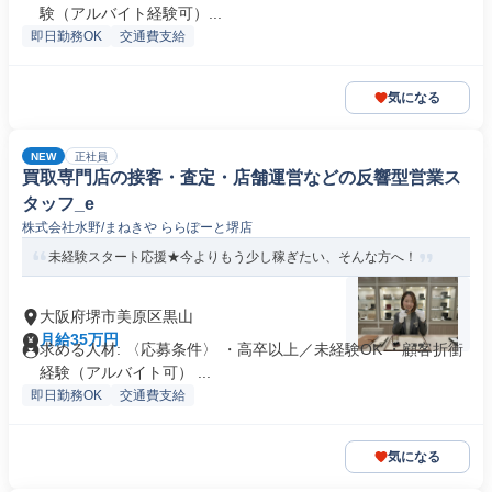
験（アルバイト経験可）...
即日勤務OK
交通費支給
気になる
NEW
正社員
買取専門店の接客・査定・店舗運営などの反響型営業ス
タッフ_e
株式会社水野/まねきや ららぽーと堺店
未経験スタート応援★今よりもう少し稼ぎたい、そんな方へ！
大阪府堺市美原区黒山
月給35万円
求める人材: 〈応募条件〉 ・高卒以上／未経験OK ・顧客折衝
経験（アルバイト可） ...
即日勤務OK
交通費支給
気になる