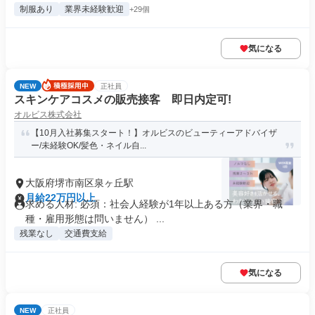
制服あり
業界未経験歓迎
+29個
気になる
NEW
正社員
スキンケアコスメの販売接客 即日内定可!
オルビス株式会社
【10月入社募集スタート！】オルビスのビューティーアドバイザ
ー/未経験OK/髪色・ネイル自...
大阪府堺市南区泉ヶ丘駅
月給22万円以上
求める人材: 必須：社会人経験が1年以上ある方（業界・職
種・雇用形態は問いません） ...
残業なし
交通費支給
気になる
NEW
正社員