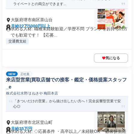
ライベートとの両立ができます...
大阪府堺市南区茶山台
月給22万5000円以上
求める人材: 職種未経験歓迎／学歴不問 ブランクをお持ちの方
でも歓迎です！ 【応募...
交通費支給
気になる
NEW
正社員
来店型営業|買取店舗での接客・鑑定・価格提案スタッフ
_e
株式会社水野/まねきや 梅田本店
「きついだけの営業」から抜け出したい方へ！完全反響型営業で安
心◎
大阪府堺市北区堂山町
月給35万円
求める人材: ◇応募条件 ・高卒以上／未経験OK ・顧客折衝経