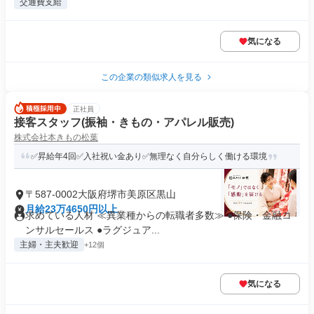
交通費支給
気になる
この企業の類似求人を見る
正社員
接客スタッフ(振袖・きもの・アパレル販売)
株式会社本きもの松葉
✅昇給年4回✅入社祝い金あり✅無理なく自分らしく働ける環境
〒587-0002大阪府堺市美原区黒山
月給23万4650円以上
求めている人材 ≪異業種からの転職者多数≫ ●保険・金融コ
ンサルセールス ●ラグジュア...
主婦・主夫歓迎
+12個
気になる